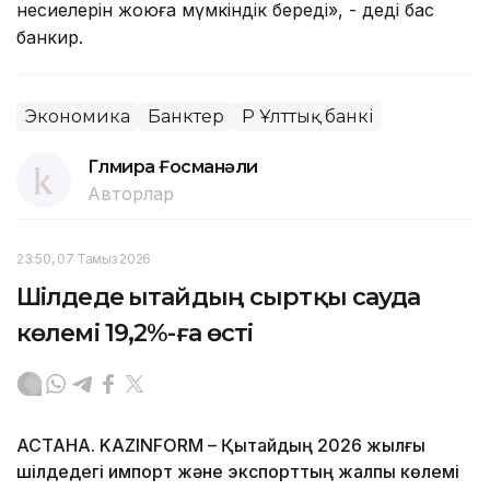
несиелерін жоюға мүмкіндік береді», - деді бас
банкир.
Экономика
Банктер
ҚР Ұлттық банкі
Гүлмира Ғосманәли
Авторлар
23:50, 07 Тамыз 2026
Шілдеде Қытайдың сыртқы сауда
көлемі 19,2%-ға өсті
АСТАНА. KAZINFORM – Қытайдың 2026 жылғы
шілдедегі импорт және экспорттың жалпы көлемі