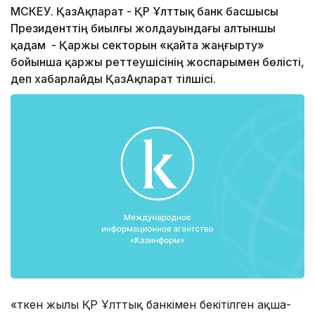
МӘСКЕУ. ҚазАқпарат - ҚР Ұлттық банк басшысы
Президенттің биылғы жолдауындағы алтыншы
қадам - Қаржы секторын «қайта жаңғырту»
бойынша қаржы реттеушісінің жоспарымен бөлісті,
деп хабарлайды ҚазАқпарат тілшісі.
«Өткен жылы ҚР Ұлттық банкімен бекітілген ақша-