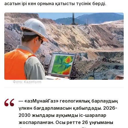
асатын ірі кен орнына қатысты түсінік берді.
Фото: Kazinform
— «ҚазМұнайГаз» геологиялық барлаудың
үлкен бағдарламасын қабылдады. 2026-
2030 жылдары ауқымды іс-шаралар
жоспарланған. Осы ретте 26 ұңғыманы