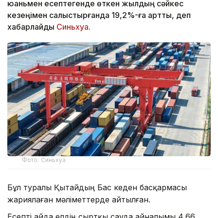
юаньмен есептегенде өткен жылдың сәйкес
кезеңімен салыстырғанда 19,2%-ға артты, деп
хабарлайды
Синьхуа
.
Фото: Синьхуа
Бұл туралы Қытайдың Бас кеден басқармасы
жариялаған мәліметтерде айтылған.
Есепті айда елдің сыртқы сауда айналымы 4,66