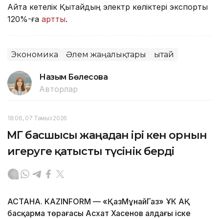
Айта кетелік Қытайдың электр көліктері экспорты
120%-ға
артты
.
Экономика
Әлем жаңалықтары
Қытай
Назым Бөлесова
Авторлар
18:06, 07 Тамыз 2026
ҚМГ басшысы жаңадан ірі кен орнын
игеруге қатысты түсінік берді
АСТАНА. KAZINFORM — «ҚазМұнайГаз» ҰК АҚ
басқарма төрағасы Асхат Хасенов алдағы іске