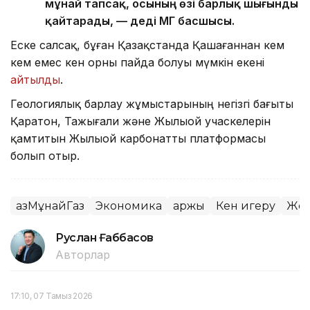
мұнай тапсақ, осының өзі барлық шығынды
қайтарады, — деді ҚМГ басшысы.
Еске салсақ, бұған Қазақстанда Қашағаннан кем
кем емес кен орны пайда болуы мүмкін екені
айтылды
.
Геологиялық барлау жұмыстарының негізгі бағыты
Қаратон, Тажығали және Жылыой учаскелерін
қамтитын Жылыой карбонатты платформасы
болып отыр.
ҚазМұнайГаз
Экономика
Қаржы
Кен игеру
Жер
Руслан Ғаббасов
Авторлар
17:10, 07 Тамыз 2026