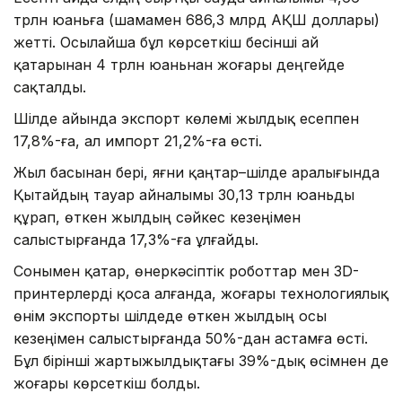
трлн юаньға (шамамен 686,3 млрд АҚШ доллары)
жетті. Осылайша бұл көрсеткіш бесінші ай
қатарынан 4 трлн юаньнан жоғары деңгейде
сақталды.
Шілде айында экспорт көлемі жылдық есеппен
17,8%-ға, ал импорт 21,2%-ға өсті.
Жыл басынан бері, яғни қаңтар–шілде аралығында
Қытайдың тауар айналымы 30,13 трлн юаньды
құрап, өткен жылдың сәйкес кезеңімен
салыстырғанда 17,3%-ға ұлғайды.
Сонымен қатар, өнеркәсіптік роботтар мен 3D-
принтерлерді қоса алғанда, жоғары технологиялық
өнім экспорты шілдеде өткен жылдың осы
кезеңімен салыстырғанда 50%-дан астамға өсті.
Бұл бірінші жартыжылдықтағы 39%-дық өсімнен де
жоғары көрсеткіш болды.