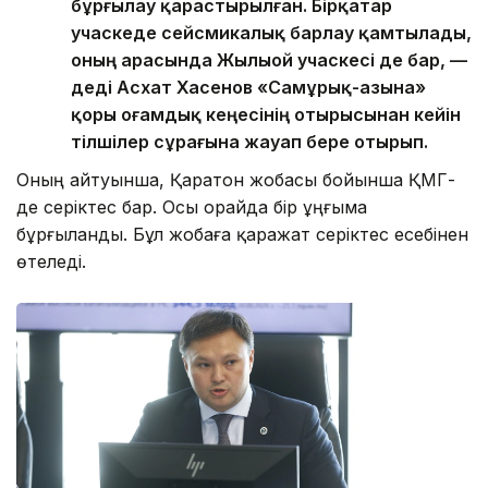
бұрғылау қарастырылған. Бірқатар
учаскеде сейсмикалық барлау қамтылады,
оның арасында Жылыой учаскесі де бар, —
деді Асхат Хасенов «Самұрық-Қазына»
қоры Қоғамдық кеңесінің отырысынан кейін
тілшілер сұрағына жауап бере отырып.
Оның айтуынша, Қаратон жобасы бойынша ҚМГ-
де серіктес бар. Осы орайда бір ұңғыма
бұрғыланды. Бұл жобаға қаражат серіктес есебінен
өтеледі.