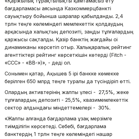
«Қаржылық тұрақтылықты қамтамасыз ету
бағдарламасы аясында Казкоммерцбанкті
сауықтыру бойынша шаралар қабылданды. 2,4
трлн теңге көлеміндегі мемлекеттік қолдаудың
арқасында халықтың депозиті, заңды тұлғалардың
қаржысы сақталды. Қазір банктің жағдайы оі
динамиканы көрсетіп отыр. Халықаралық рейтинг
агенттіктері рейтинг көрсеткішін көтерді (Fitch -
«ССС» - «ВВ-»)», - деді ол.
Сонымен қатар, Ақышев 5 ірі банкке көмекке
берілген 650 млрд теңге туралы да түсіндіріп өтті.
Олардың активтерінің жалпы үлесі - 27,5%, жеке
тұлғалардың депозиті - 25,5%, квазимемлекеттік
сектор алдындағы міндеттемелері - 30%.
«Жалпы алғанда бағдарлама ұзақ мерзімге
тиімділігін көрсетеді. Себебі, бағдарлама
банктердің 1 трлн теңге көлеміндегі нашар