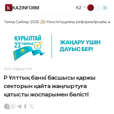
KAZINFORM
KZ
Сайлау-2026
Конституциялық реформа
Арнайы жо
Тренд:
18:52, 18 Қаңтар 2018
ҚР Ұлттық банкі басшысы қаржы
секторын қайта жаңғыртуға
қатысты жоспарымен бөлісті