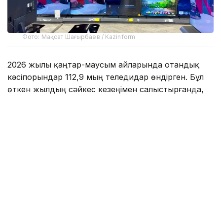
Фото: Мақсат Шағырбаев / Kazinform
2026 жылы қаңтар-маусым айларында отандық
кәсіпорындар 112,9 мың теледидар өндірген. Бұл
өткен жылдың сәйкес кезеңімен салыстырғанда,
2,9 есе көп.
Сонымен қатар, зерттеуде бұл 2015 жылдан бері
жылдың алғашқы алты айындағы ең жоғары
көрсеткіш екені атап өтілген. Дегенмен, қазіргі
өндіріс көлемі өткен онжылдықтың басындағы
рекордтық деңгейден әлі де айтарлықтай төмен.
Мәселен, 2013 жылы Қазақстанда 580 мыңға жуық
теледидар шығарылған болатын.
Рекордтық көрсеткіштен кейін салада құлдырау