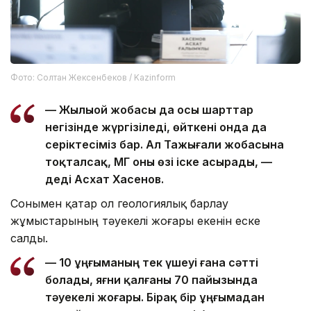
Фото: Солтан Жексенбеков / Kazinform
— Жылыой жобасы да осы шарттар
негізінде жүргізіледі, өйткені онда да
серіктесіміз бар. Ал Тажығали жобасына
тоқталсақ, ҚМГ оны өзі іске асырады, —
деді Асхат Хасенов.
Сонымен қатар ол геологиялық барлау
жұмыстарының тәуекелі жоғары екенін еске
салды.
— 10 ұңғыманың тек үшеуі ғана сәтті
болады, яғни қалғаны 70 пайызында
тәуекелі жоғары. Бірақ бір ұңғымадан