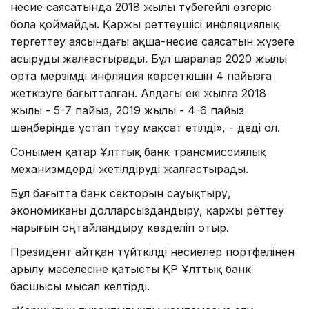
несие саясатында 2018 жылы түбегейлі өзгеріс
бола қоймайды. Қаржы реттеушісі инфляциялық
тергеттеу аясындағы ақша-несие саясатын жүзеге
асыруды жалғастырады. Бұл шаралар 2020 жылы
орта мерзімді инфляция көрсеткішін 4 пайызға
жеткізуге бағытталған. Алдағы екі жылға 2018
жылы - 5-7 пайыз, 2019 жылы - 4-6 пайыз
шеңберінде ұстап тұру мақсат етілді», - деді ол.
Сонымен қатар Ұлттық банк трансмиссиялық
механизмдерді жетілдіруді жалғастырады.
Бұл бағытта банк секторын сауықтыру,
экономиканы долларсыздандыру, қаржы реттеу
нарығын оңтайландыру көзделіп отыр.
Президент айтқан түйткілді несиелер портфелінен
арылу мәселесіне қатысты ҚР Ұлттық банк
басшысы мысал келтірді.