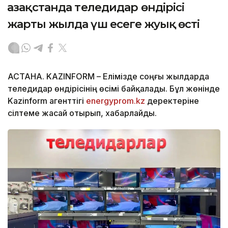
Қазақстанда теледидар өндірісі
жарты жылда үш есеге жуық өсті
АСТАНА. KAZINFORM – Елімізде соңғы жылдарда
теледидар өндірісінің өсімі байқалады. Бұл жөнінде
Kazinform агенттігі
energyprom.kz
деректеріне
сілтеме жасай отырып, хабарлайды.