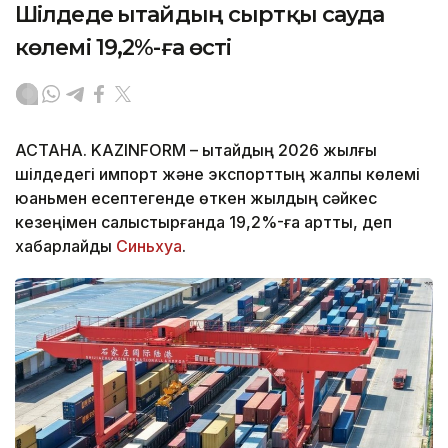
Шілдеде Қытайдың сыртқы сауда
көлемі 19,2%-ға өсті
АСТАНА. KAZINFORM – Қытайдың 2026 жылғы
шілдедегі импорт және экспорттың жалпы көлемі
юаньмен есептегенде өткен жылдың сәйкес
кезеңімен салыстырғанда 19,2%-ға артты, деп
хабарлайды
Синьхуа
.