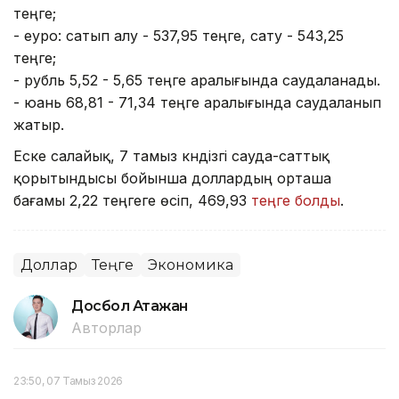
теңге;
- еуро: сатып алу - 537,95 теңге, сату - 543,25
теңге;
- рубль 5,52 - 5,65 теңге аралығында саудаланады.
- юань 68,81 - 71,34 теңге аралығында саудаланып
жатыр.
Еске салайық, 7 тамыз күндізгі сауда-саттық
қорытындысы бойынша доллардың орташа
бағамы 2,22 теңгеге өсіп, 469,93
теңге болды
.
Доллар
Теңге
Экономика
Досбол Атажан
Авторлар
23:50, 07 Тамыз 2026