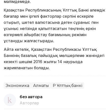
мәлімдемеде.
Қазақстан Республикасының Ұлттық Банкі әлемдік
бағалар мен іргелі факторлар серпіні ескеріле
отырып, шетел валютасына деген сұраныс пен
ұсыныс негізінде қалыптасатын теңгенің еркін
өзгермелі айырбастау бағамының режімін
ұстануды жалғастырады.
Айта кетелік, Қазақстан Республикасы Ұлттық
Банкінің базалық пайыздық мөлшерлеме жөніндегі
кезекті шешімі 2016 жылғы 14 наурызда
жарияланатын болады.
Экономика
Алматы
ҚР Ұлттық банкі
без автора
Авторлар