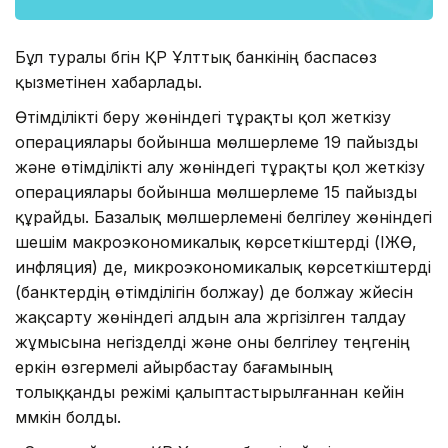
Бұл туралы бүгін ҚР Ұлттық банкінің баспасөз
қызметінен хабарлады.
Өтімділікті беру жөніндегі тұрақты қол жеткізу
операциялары бойынша мөлшерлеме 19 пайызды
және өтімділікті алу жөніндегі тұрақты қол жеткізу
операциялары бойынша мөлшерлеме 15 пайызды
құрайды. Базалық мөлшерлемені белгілеу жөніндегі
шешім макроэкономикалық көрсеткіштерді (ІЖӨ,
инфляция) де, микроэкономикалық көрсеткіштерді
(банктердің өтімділігін болжау) де болжау жүйесін
жақсарту жөніндегі алдын ала жүргізілген талдау
жұмысына негізделді және оны белгілеу теңгенің
еркін өзгермелі айырбастау бағамының
толыққанды режімі қалыптастырылғаннан кейін
мүмкін болды.