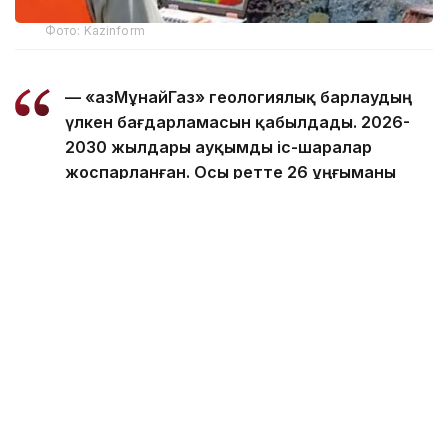
Фото: Kazinform
— «ҚазМұнайГаз» геологиялық барлаудың
үлкен бағдарламасын қабылдады. 2026-
2030 жылдары ауқымды іс-шаралар
жоспарланған. Осы ретте 26 ұңғыманы
бұрғылау қарастырылған. Бірқатар
учаскеде сейсмикалық барлау қамтылады,
оның арасында Жылыой учаскесі де бар, —
деді Асхат Хасенов «Самұрық-Қазына»
қоры Қоғамдық кеңесінің отырысынан кейін
тілшілер сұрағына жауап бере отырып.
Оның айтуынша, Қаратон жобасы бойынша ҚМГ-
де серіктес бар. Осы орайда бір ұңғыма
бұрғыланды. Бұл жобаға қаражат серіктес есебінен
өтеледі.