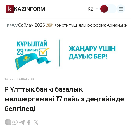
KAZINFORM
KZ
Сайлау-2026
Конституциялық реформа
Арнайы жо
Тренд:
18:55, 01 Ақпан 2016
ҚР Ұлттық банкі базалық
мөлшерлемені 17 пайыз деңгейінде
белгіледі