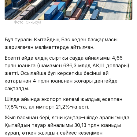
Фото: Синьхуа
Бұл туралы Қытайдың Бас кеден басқармасы
жариялаған мәліметтерде айтылған.
Есепті айда елдің сыртқы сауда айналымы 4,66
трлн юаньға (шамамен 686,3 млрд АҚШ доллары)
жетті. Осылайша бұл көрсеткіш бесінші ай
қатарынан 4 трлн юаньнан жоғары деңгейде
сақталды.
Шілде айында экспорт көлемі жылдық есеппен
17,8%-ға, ал импорт 21,2%-ға өсті.
Жыл басынан бері, яғни қаңтар–шілде аралығында
Қытайдың тауар айналымы 30,13 трлн юаньды
құрап, өткен жылдың сәйкес кезеңімен