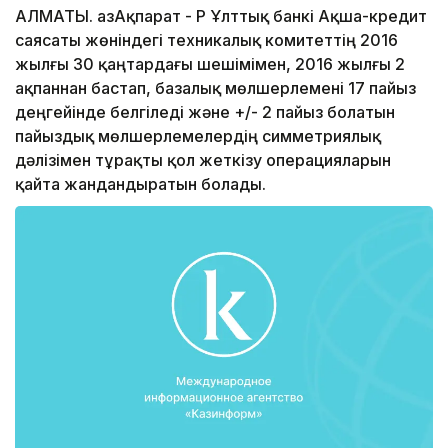
АЛМАТЫ. ҚазАқпарат - ҚР Ұлттық банкі Ақша-кредит
саясаты жөніндегі техникалық комитеттің 2016
жылғы 30 қаңтардағы шешімімен, 2016 жылғы 2
ақпаннан бастап, базалық мөлшерлемені 17 пайыз
деңгейінде белгіледі және +/- 2 пайыз болатын
пайыздық мөлшерлемелердің симметриялық
дәлізімен тұрақты қол жеткізу операцияларын
қайта жандандыратын болады.