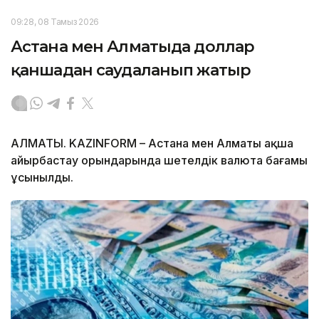
09:28, 08 Тамыз 2026
Астана мен Алматыда доллар
қаншадан саудаланып жатыр
АЛМАТЫ. KAZINFORM – Астана мен Алматы ақша
айырбастау орындарында шетелдік валюта бағамы
ұсынылды.