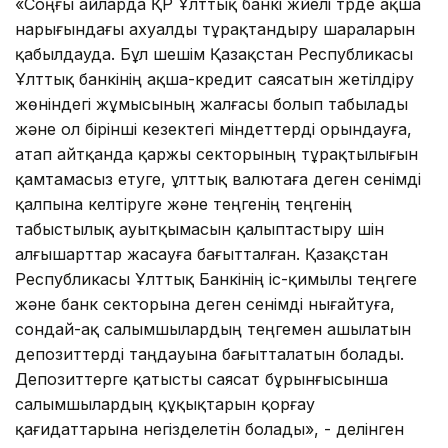
«Соңғы айларда ҚР Ұлттық банкі жүйелі түрде ақша
нарығындағы ахуалды тұрақтандыру шараларын
қабылдауда. Бұл шешім Қазақстан Республикасы
Ұлттық банкінің ақша-кредит саясатын жетілдіру
жөніндегі жұмысының жалғасы болып табылады
және ол бірінші кезектегі міндеттерді орындауға,
атап айтқанда қаржы секторының тұрақтылығын
қамтамасыз етуге, ұлттық валютаға деген сенімді
қалпына келтіруге және теңгенің теңгенің
табыстылық ауытқымасын қалыптастыру үшін
алғышарттар жасауға бағытталған. Қазақстан
Республикасы Ұлттық Банкінің іс-қимылы теңгеге
және банк секторына деген сенімді нығайтуға,
сондай-ақ салымшылардың теңгемен ашылатын
депозиттерді таңдауына бағытталатын болады.
Депозиттерге қатысты саясат бұрынғысынша
салымшылардың құқықтарын қорғау
қағидаттарына негізделетін болады», - делінген