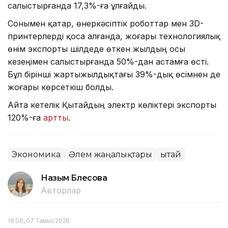
салыстырғанда 17,3%-ға ұлғайды.
Сонымен қатар, өнеркәсіптік роботтар мен 3D-
принтерлерді қоса алғанда, жоғары технологиялық
өнім экспорты шілдеде өткен жылдың осы
кезеңімен салыстырғанда 50%-дан астамға өсті.
Бұл бірінші жартыжылдықтағы 39%-дық өсімнен де
жоғары көрсеткіш болды.
Айта кетелік Қытайдың электр көліктері экспорты
120%-ға
артты
.
Экономика
Әлем жаңалықтары
Қытай
Назым Бөлесова
Авторлар
18:06, 07 Тамыз 2026