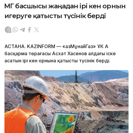
ҚМГ басшысы жаңадан ірі кен орнын
игеруге қатысты түсінік берді
АСТАНА. KAZINFORM — «ҚазМұнайГаз» ҰК АҚ
басқарма төрағасы Асхат Хасенов алдағы іске
асатын ірі кен орнына қатысты түсінік берді.