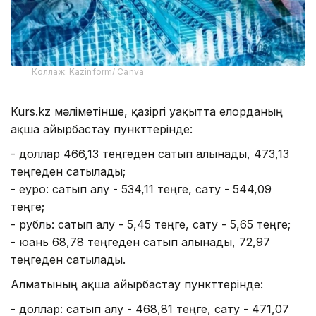
Коллаж: Kazinform/ Canva
Kurs.kz мәліметінше, қазіргі уақытта елорданың
ақша айырбастау пункттерінде:
- доллар 466,13 теңгеден сатып алынады, 473,13
теңгеден сатылады;
- еуро: сатып алу - 534,11 теңге, сату - 544,09
теңге;
- рубль: сатып алу - 5,45 теңге, сату - 5,65 теңге;
- юань 68,78 теңгеден сатып алынады, 72,97
теңгеден сатылады.
Алматының ақша айырбастау пункттерінде:
- доллар: сатып алу - 468,81 теңге, сату - 471,07