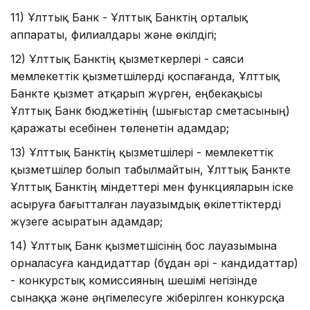
11) Ұлттық Банк - Ұлттық Банктің орталық
аппараты, филиалдары және өкілдігі;
12) Ұлттық Банктің қызметкерлері - саяси
мемлекеттік қызметшілерді қоспағанда, Ұлттық
Банкте қызмет атқарып жүрген, еңбекақысы
Ұлттық Банк бюджетінің (шығыстар сметасының)
қаражаты есебінен төленетін адамдар;
13) Ұлттық Банктің қызметшілері - мемлекеттік
қызметшілер болып табылмайтын, Ұлттық Банкте
Ұлттық Банктің міндеттері мен функцияларын іске
асыруға бағытталған лауазымдық өкілеттіктерді
жүзеге асыратын адамдар;
14) Ұлттық Банк қызметшісінің бос лауазымына
орналасуға кандидаттар (бұдан әрі - кандидаттар)
- конкурстық комиссияның шешімі негізінде
сынаққа және әңгімелесуге жіберілген конкурсқа