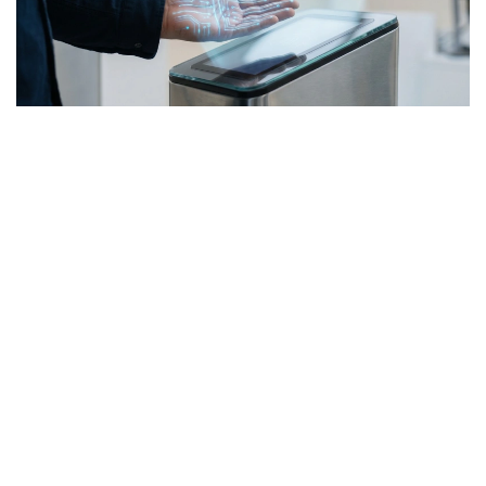
Фото: Kazinform / ЖИ көмегімен жасалды
Жалпы, соңғы жылдары елде қолма-қол ақшасыз
төлем үлесі айтарлықтай артты. Бірқатар банктер
бет-әлпетті тану және алақанды сканерлеу арқылы
төлем жүргізетін жүйелерді іске қосты. Мұндай
шешімдер, ең алдымен, жылдамдық пен
ыңғайлылыққа бағытталған: карта ұмыт қалса да,
телефон өшіп тұрса да төлем жасауға мүмкіндік
бар. Алайда технология дамыған сайын қауіпсіздік
мәселесінің де маңызы арта түседі.
Биометриялық деректер қалай қорғалады: