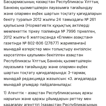
Басқармасының «Қазақстан Республикасы Ұлттық
Банкінің қызметшілерін лауазымға тағайындау
және олармен еңбек шартын тоқтату қағидаларын
бекіту туралы» 2012 жылғы 24 тамыздағы № 261
қаулысына (Нормативтік құқықтық актілерді
мемлекеттік тіркеу тізілімінде № 7996 тіркелген,
2012 жылғы 6 желтоқсанда «Егемен Қазақстан»
газетінде № 802-806 (27877) жарияланған)
мынадай өзгерістер мен толықтыру енгізілсін:
көрсетілген қаулымен бекітілген Қазақстан
Республикасы Ұлттық Банкінің қызметшілерін
лауазымға тағайындау және олармен еңбек
шартын тоқтату қағидаларында: 3-тармақ
мынадай редакцияда жазылсын: «3. Қағидаларда
мынадай ұғымдар пайдаланылады:
1) Агенттік - Қазақстан Республикасының Қаржы
нарығын және қаржы ұйымдарын реттеу мен
қадағалау агенттігі («Қазақстан Республикасының