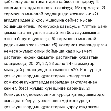
қабылдау және талаптарға сәйкестігін қарау; 4)
кандидаттарды сынақтан өткізу;»; 16-тармақта: 2)
тармақша мынадай редакцияда жазылсын: «2)
Қағидалардың 2-қосымшасына сәйкес нысан
бойынша өтініш. Конкурсқа қатысушы Ұлттық Банк
қызметшісінің үштен аспайтын бос лауазымына
өтініш беруге құқылы;»; 5) тармақша мынадай
редакцияда жазылсын: «5) нотариат куәландырған
немесе жұмыс орны бойынша кадр қызметі
растаған, еңбек қызметін растайтын құжаттың
көшірмесі;»; 20, 21, 22, 23 және 24-тармақтар
мынадай редакцияда жазылсын: «20. Конкурсқа
қатысушылардың құжаттарын конкурстық
комиссия құжаттарды қабылдау аяқталғаннан
кейін 5 (бес) жұмыс күні ішінде қарайды. 21.
Конкурстық комиссия конкурсқа қатысушыларды
сынаққа жіберу туралы шешімді конкурсқа
қатысушылардың құжаттарын қарау аяқталған