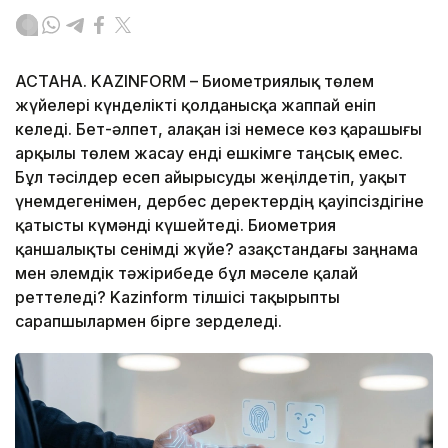
АСТАНА. KAZINFORM – Биометриялық төлем
жүйелері күнделікті қолданысқа жаппай еніп
келеді. Бет-әлпет, алақан ізі немесе көз қарашығы
арқылы төлем жасау енді ешкімге таңсық емес.
Бұл тәсілдер есеп айырысуды жеңілдетіп, уақыт
үнемдегенімен, дербес деректердің қауіпсіздігіне
қатысты күмәнді күшейтеді. Биометрия
қаншалықты сенімді жүйе? Қазақстандағы заңнама
мен әлемдік тәжірибеде бұл мәселе қалай
реттеледі? Kazinform тілшісі тақырыпты
сарапшылармен бірге зерделеді.