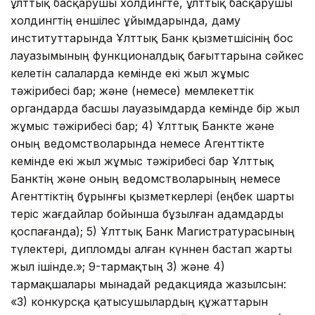
ұлттық басқарушы холдингте, ұлттық басқарушы
холдингтің еншілес ұйымдарында, даму
институттарында Ұлттық Банк қызметшісінің бос
лауазымының функционалдық бағыттарына сәйкес
келетін салаларда кемінде екі жыл жұмыс
тәжірибесі бар; және (немесе) мемлекеттік
органдарда басшы лауазымдарда кемінде бір жыл
жұмыс тәжірибесі бар; 4) Ұлттық Банкте және
оның ведомстволарында немесе Агенттікте
кемінде екі жыл жұмыс тәжірибесі бар Ұлттық
Банктің және оның ведомстволарының немесе
Агенттіктің бұрынғы қызметкерлері (еңбек шарты
теріс жағдайлар бойынша бұзылған адамдарды
қоспағанда); 5) Ұлттық Банк Магистратурасының
түлектері, дипломды алған күннен бастап жарты
жыл ішінде.»; 9-тармақтың 3) және 4)
тармақшалары мынадай редакцияда жазылсын:
«3) конкурсқа қатысушылардың құжаттарын