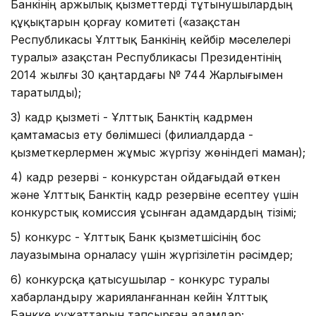
Банкінің Қаржылық қызметтерді тұтынушылардың
құқықтарын қорғау комитеті («Қазақстан
Республикасы Ұлттық Банкінің кейбір мәселелері
туралы» Қазақстан Республикасы Президентінің
2014 жылғы 30 қаңтардағы № 744 Жарлығымен
таратылды);
3) кадр қызметі - Ұлттық Банктің кадрмен
қамтамасыз ету бөлімшесі (филиалдарда -
қызметкерлермен жұмыс жүргізу жөніндегі маман);
4) кадр резерві - конкурстан ойдағыдай өткен
және Ұлттық Банктің кадр резервіне есептеу үшін
конкурстық комиссия ұсынған адамдардың тізімі;
5) конкурс - Ұлттық Банк қызметшісінің бос
лауазымына орналасу үшін жүргізілетін рәсімдер;
6) конкурсқа қатысушылар - конкурс туралы
хабарландыру жарияланғаннан кейін Ұлттық
Банкке құжаттарын тапсырған адамдар;