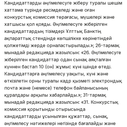
Кандидаттарды әңгімелесуге жіберу туралы шешім
хаттама түрінде ресімделеді және оған
конкурстық комиссия төрағасы, мүшелері және
хатшысы қол қояды. Әңгімелесуге жіберілген
кандидаттардың тізімдері Ұлттық Банктің
ақпараттық стендінде көпшілікке көрінетіндей
қолжетімді жерде орналастырылады.»; 26-тармақ
мынадай редакцияда жазылсын: «26. Әңгімелесуге
жіберілген кандидаттар одан сынақ аяқталған
күннен бастап 10 (он) жұмыс күні ішінде өтеді.
Кандидаттарға әңгімелесу уақыты, күні және
өткізілетін орны туралы кадр қызметі электрондық
почта және (немесе) телефон байланысының
құралдары арқылы хабарлайды.»; 31-тармақ
мынадай редакцияда жазылсын: «31. Конкурстық
комиссия қорытынды отырысында
кандидаттарды ұсынылған құжаттар, сынақ,
әңгімелесу нәтижелері негізінде бағалайды және