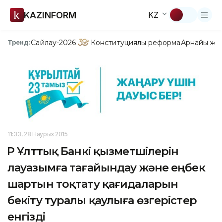
KAZINFORM
KZ
Сайлау-2026
Конституциялық реформа
Арнайы жо
Тренд:
11:33, 28 Наурыз 2015
ҚР Ұлттық Банкі қызметшілерін
лауазымға тағайындау және еңбек
шартын тоқтату қағидаларын
бекіту туралы қаулыға өзгерістер
енгізді