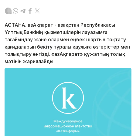
АСТАНА. ҚазАқпарат - Қазақстан Республикасы
Ұлттық Банкінің қызметшілерін лауазымға
тағайындау және олармен еңбек шартын тоқтату
қағидаларын бекіту туралы қаулыға өзгерістер мен
толықтыру енгізді. «ҚазАқпарат» құжаттың толық
мәтінін жариялайды.