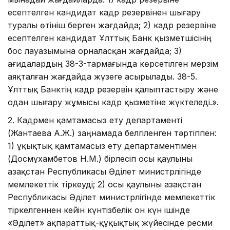
есептелген кандидат кадр резервінен шығару
туралы өтініш берген жағдайда; 2) кадр резервіне
есептелген кандидат Ұлттық Банк қызметшісінің
бос лауазымына орналасқан жағдайда; 3)
Қағидалардың 38-3-тармағында көрсетілген мерзім
аяқталған жағдайда жүзеге асырылады. 38-5.
Ұлттық Банктің кадр резервін қалыптастыру және
одан шығару жұмысы кадр қызметіне жүктеледі.».
2. Кадрмен қамтамасыз ету департаменті
(Жантаева А.Ж.) заңнамада белгіленген тәртіппен:
1) Құқықтық қамтамасыз ету департаментімен
(Досмұхамбетов Н.М.) бірлесіп осы қаулыны
Қазақстан Республикасы Әділет министрлігінде
мемлекеттік тіркеуді; 2) осы қаулыны Қазақстан
Республикасы Әділет министрлігінде мемлекеттік
тіркелгеннен кейін күнтізбелік он күн ішінде
«Әділет» ақпараттық-құқықтық жүйесінде ресми