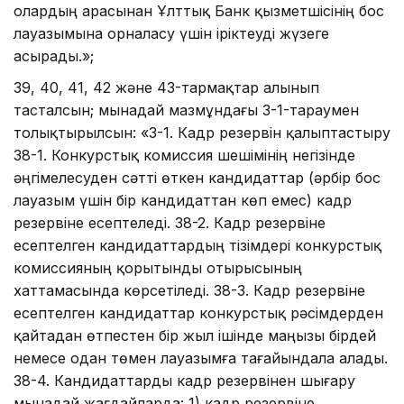
олардың арасынан Ұлттық Банк қызметшісінің бос
лауазымына орналасу үшін іріктеуді жүзеге
асырады.»;
39, 40, 41, 42 және 43-тармақтар алынып
тасталсын; мынадай мазмұндағы 3-1-тараумен
толықтырылсын: «3-1. Кадр резервін қалыптастыру
38-1. Конкурстық комиссия шешімінің негізінде
әңгімелесуден сәтті өткен кандидаттар (әрбір бос
лауазым үшін бір кандидаттан көп емес) кадр
резервіне есептеледі. 38-2. Кадр резервіне
есептелген кандидаттардың тізімдері конкурстық
комиссияның қорытынды отырысының
хаттамасында көрсетіледі. 38-3. Кадр резервіне
есептелген кандидаттар конкурстық рәсімдерден
қайтадан өтпестен бір жыл ішінде маңызы бірдей
немесе одан төмен лауазымға тағайындала алады.
38-4. Кандидаттарды кадр резервінен шығару
мынадай жағдайларда: 1) кадр резервіне