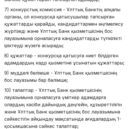
7) конкурстық комиссия - Ұлттық Банктің алқалы
органы, ол конкурсқа қатысушылар тапсырған
құжаттарды қарайды, кандидаттармен әңгімелесу
жүргізеді және Ұлттық Банк қызметшісінің бос
лауазымына орналасуға кандидаттарды түпкілікті
іріктеуді жүзеге асырады;
8) құжаттар - конкурсқа қатысуға ниет білдірген
адамдардың кадр қызметіне ұсынатын құжаттары;
9) мүдделі бөлімше - Ұлттық Банк қызметшісінің
бос лауазымы бар бөлімше;
10) талаптар - Ұлттық Банк қызметшісінің
лауазымына орналасуға үміткер адамдарға
олардың кәсіби дайындық деңгейін, құзыреттілігін
және Ұлттық Банк қызметшісінің бос лауазымына
сәйкестігін айқындау мақсатында Қағидалардың 1-
қосымшасына сәйкес талаптар;