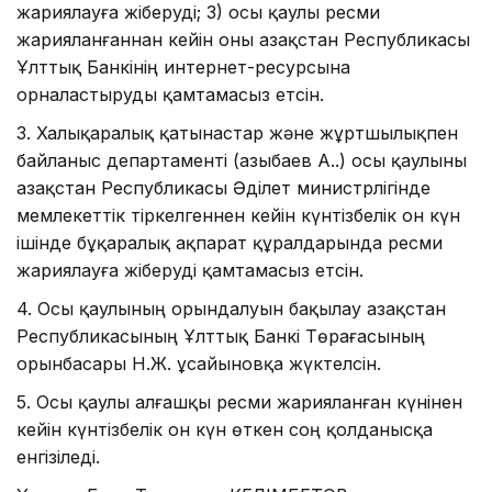
жариялауға жіберуді; 3) осы қаулы ресми
жарияланғаннан кейін оны Қазақстан Республикасы
Ұлттық Банкінің интернет-ресурсына
орналастыруды қамтамасыз етсін.
3. Халықаралық қатынастар және жұртшылықпен
байланыс департаменті (Қазыбаев А.Қ.) осы қаулыны
Қазақстан Республикасы Әділет министрлігінде
мемлекеттік тіркелгеннен кейін күнтізбелік он күн
ішінде бұқаралық ақпарат құралдарында ресми
жариялауға жіберуді қамтамасыз етсін.
4. Осы қаулының орындалуын бақылау Қазақстан
Республикасының Ұлттық Банкі Төрағасының
орынбасары Н.Ж. Құсайыновқа жүктелсін.
5. Осы қаулы алғашқы ресми жарияланған күнінен
кейін күнтізбелік он күн өткен соң қолданысқа
енгізіледі.