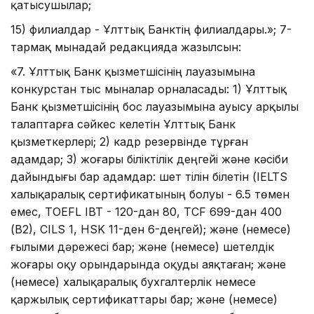
қатысушылар;
15) филиалдар - Ұлттық Банктің филиалдары.»; 7-
тармақ мынадай редакцияда жазылсын:
«7. Ұлттық Банк қызметшісінің лауазымына
конкурстан тыс мыналар орналасады: 1) Ұлттық
Банк қызметшісінің бос лауазымына ауысу арқылы
талаптарға сәйкес келетін Ұлттық Банк
қызметкерлері; 2) кадр резервінде тұрған
адамдар; 3) жоғары біліктілік деңгейі және кәсіби
дайындығы бар адамдар: шет тілін білетін (IELTS
халықаралық сертификатының болуы - 6.5 төмен
емес, TOEFL IBT - 120-дан 80, TCF 699-дан 400
(В2), СILS 1, HSK 11-ден 6-деңгей); және (немесе)
ғылыми дәрежесі бар; және (немесе) шетелдік
жоғары оқу орындарында оқуды аяқтаған; және
(немесе) халықаралық бухгалтерлік немесе
қаржылық сертификаттары бар; және (немесе)