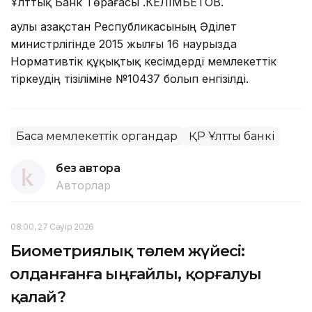
Ұлттық Банк Төрағасы Қ.КЕЛІМБЕТОВ.
Қаулы Қазақстан Республикасының Әділет
министрлігінде 2015 жылғы 16 наурызда
Нормативтік құқықтық кесімдерді мемлекеттік
тіркеудің тізіліміне №10437 болып енгізілді.
Басқа мемлекеттік органдар
ҚР Ұлттық банкі
без автора
Авторлар
08:00, 27 Сәуір 2026
Биометриялық төлем жүйесі:
Қолданғанға ыңғайлы, қорғалуы
қалай?