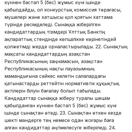
күннен бастап 5 (бес) жұмыс күні ішінде
қабылдайды, ол конкурстық комиссия төрағасы,
мүшелері және хатшысы қол қоятын хаттама
түрінде ресімделеді. Сынаққа жіберілген
кандидаттардың тізімдері Ұлттық Банктің
ақпараттық стендінде көпшілікке көрінетіндей
қолжетімді жерде орналастырылады. 22. Сынақтың
мақсаты кандидаттардың Қазақстан
Республикасының заңнамасын, Қазақстан
Республикасының нақты лауазымның
мамандығына сәйкес келетін салалардағы
қатынастарды реттейтін нормативтік құқықтық
актілерін білуін бағалау болып табылады.
Кандидаттар сынаққа жіберу туралы шешім
қабылданған күннен бастап 5 (бес) жұмыс күні
ішінде сынақтан өтеді. 23. Сынақтан өткен кезде
шекті мәндерге тең немесе одан жоғары баға
алған кандидаттар әңгімелесуге жіберіледі. 24.