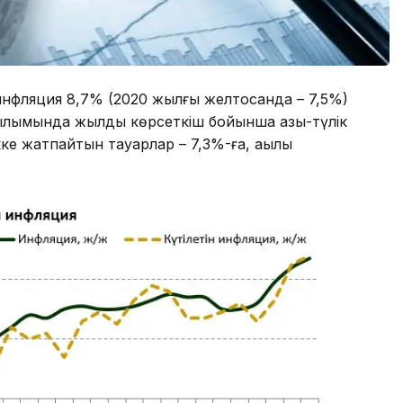
инфляция 8,7% (2020 жылғы желтоқсанда – 7,5%)
ылымында жылдық көрсеткіш бойынша азық-түлік
кке жатпайтын тауарлар – 7,3%-ға, ақылы