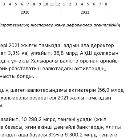
тері 2021 жылғы тамызда, алдын ала деректер
ап 3,3%-ға) ұлғайып, 36,8 млрд АҚШ долларын
ердің ұлғаюы Халықаралық валюта қорынан арнайы
ін айырбасталатын валютадағы активтердің,
анысты болды.
рдың шетел валютасындағы активтерін (56,9 млрд
 халықаралық резервтері 2021 жылы тамыздың
ы.
азайып, 10 298,2 млрд теңгені құрады (жыл
а базасы, яғни екінші деңгейлі банктердің Ұлттық
гендегі ақша базасы 3%-ға 6 300,2 млрд теңгеге