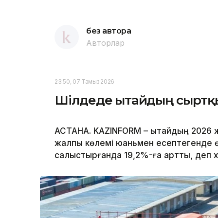
без автора
Авторлар
23:50, 07 Тамыз 2026
Шілдеде Қытайдың сыртқы 
АСТАНА. KAZINFORM – Қытайдың 2026 
жалпы көлемі юаньмен есептегенде 
салыстырғанда 19,2%-ға артты, деп