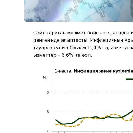
Сайт таратқан мәлімет бойынша, жылдық 
деңгейінде қалыптасты. Инфляцияның құр
тауарларының бағасы 11,4%-ға, азық-түлі
қызметтер – 6,6%-ға өсті.