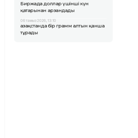
Биржада доллар үшінші күн
қатарынан арзандады
06 тамыз 2026, 13:10
Қазақстанда бір грамм алтын қанша
тұрады