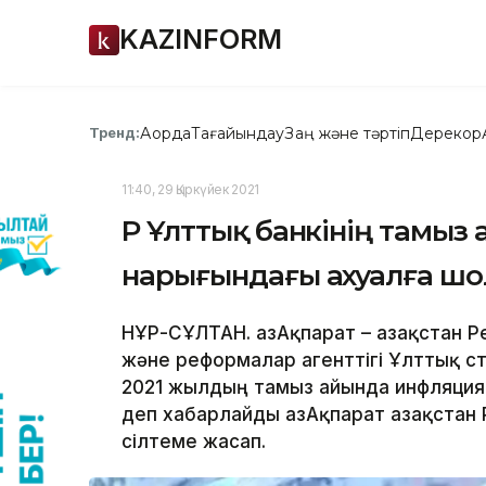
KAZINFORM
Ақорда
Тағайындау
Заң және тәртіп
Дерекқор
Тренд:
11:40, 29 Қыркүйек 2021
ҚР Ұлттық банкінің тамы
нарығындағы ахуалға ш
НҰР-СҰЛТАН. ҚазАқпарат – Қазақстан
және реформалар агенттігі Ұлттық с
2021 жылдың тамыз айында инфляция 
деп хабарлайды ҚазАқпарат Қазақстан
сілтеме жасап.