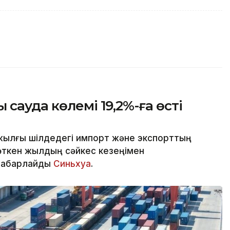
сауда көлемі 19,2%-ға өсті
жылғы шілдедегі импорт және экспорттың
өткен жылдың сәйкес кезеңімен
 хабарлайды
Синьхуа
.