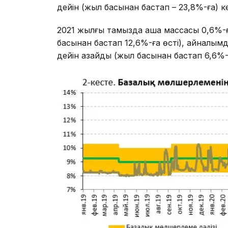
дейін (жыл басынан бастап – 23,8%-ға) к
2021 жылғы тамызда ақша массасы 0,6%-ғ
басынан бастап 12,6%-ға өсті), айналымда
дейін азайды (жыл басынан бастап 6,6%-ғ