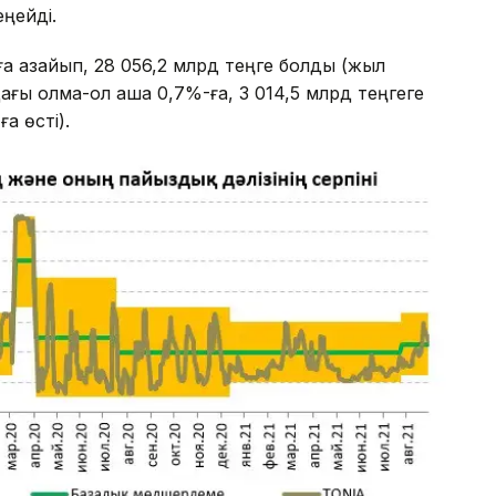
еңейді.
а азайып, 28 056,2 млрд теңге болды (жыл
ғы қолма-қол ақша 0,7%-ға, 3 014,5 млрд теңгеге
а өсті).