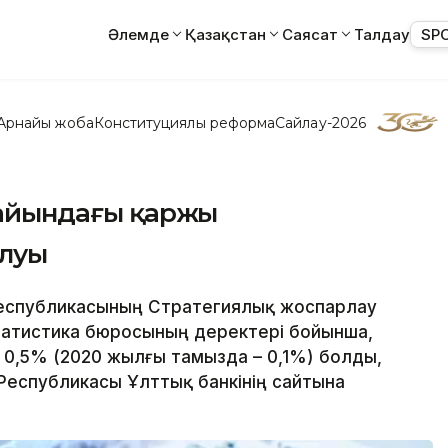
Әлемде
Қазақстан
Саясат
Талдау
SP
Арнайы жоба
Конституциялық реформа
Сайлау-2026
з айындағы қаржы
олуы
 Республикасының Стратегиялық жоспарлау
татистика бюросының деректері бойынша,
0,5% (2020 жылғы тамызда – 0,1%) болды,
 Республикасы Ұлттық банкінің сайтына