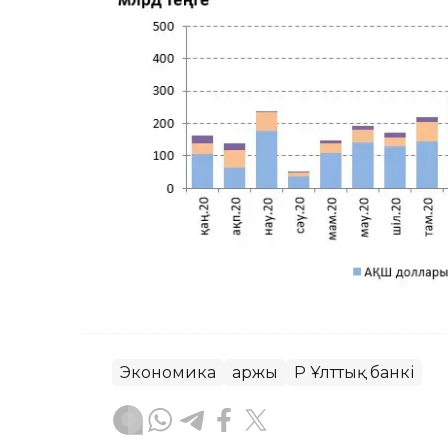
Экономика
Қаржы
ҚР Ұлттық банкі