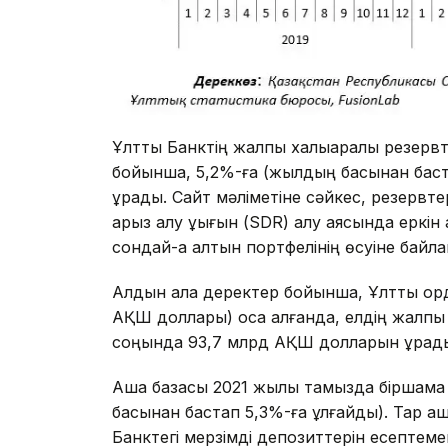
Ұлттық Банктің жалпы халықаралық резерв
бойынша, 5,2%-ға (жылдың басынан баст
құрады. Сайт мәліметіне сәйкес, резервт
қарыз алу құқығын (SDR) алу аясында ерк
сондай-ақ алтын портфелінің өсуіне байл
Алдын ала деректер бойынша, Ұлттық қо
АҚШ доллары) қоса алғанда, елдің жалпы
соңында 93,7 млрд АҚШ долларын құрад
Ақша базасы 2021 жылы тамызда біршама 
басынан бастап 5,3%-ға ұлғайды). Тар ақш
Банктегі мерзімді депозиттерін есептеме