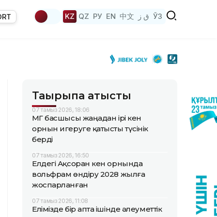
KZ
QZ
РУ
EN
中文
ق ز
ЎЗ
ORT
Тақырыпқа қатысты
07 тамыз 2026, 18:06
ҚМГ басшысы жаңадан ірі кен
орнын игеруге қатысты түсінік
берді
07 тамыз 2026, 16:50
Елдегі Ақсоран кен орнында
вольфрам өндіру 2028 жылға
жоспарланған
07 тамыз 2026, 11:08
Елімізде бір апта ішінде әлеуметтік