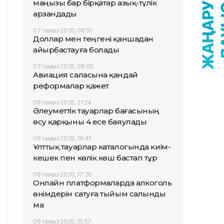
маңызы бар бірқатар азық-түлік
арзандады
07 тамыз 2026, 08:51
Доллар мен теңгені қаншадан
айырбастауға болады
07 тамыз 2026, 08:00
Авиация саласына қандай
реформалар қажет
06 тамыз 2026, 21:24
Әлеуметтік тауарлар бағасының
өсу қарқыны 4 есе баяулады
06 тамыз 2026, 19:41
Ұлттық тауарлар каталогында киім-
кешек пен көлік көш бастап тұр
06 тамыз 2026, 17:25
Онлайн платформаларда алкоголь
өнімдерін сатуға тыйым салынды
ма
06 тамыз 2026, 15:57