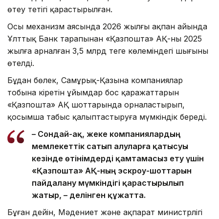
өтеу тетігі қарастырылған.
Осы механизм аясында 2026 жылғы ақпан айында
Ұлттық Банк тарапынан «Қазпошта» АҚ-ның 2025
жылға арналған 3,5 млрд теңге көлеміндегі шығыны
өтелді.
Бұдан бөлек, Самұрық-Қазына компаниялар
тобына кіретін ұйымдар бос қаражаттарын
«Қазпошта» АҚ шоттарында орналастырып,
қосымша табыс қалыптастыруға мүмкіндік береді.
– Сондай-ақ, жеке компаниялардың
мемлекеттік сатып алуларға қатысуы
кезінде өтінімдерді қамтамасыз ету үшін
«Қазпошта» АҚ-ның эскроу-шоттарын
пайдалану мүмкіндігі қарастырылып
жатыр, – делінген құжатта.
Бұған дейін, Мәдениет және ақпарат министрлігі