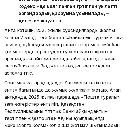
кодексінде белгіленген тәртіппен уәкілетті
органдардың қарауына ұсынылады, –
делінген жауапта.
Айта кетейік, 2025 жылы субсидиялардың жалпы
көлемі 2 млрд теңге болған. «Байланыс туралы» заңға
сәйкес, субсидия мөлшері шығыстар мен әмбебап
қызметтерді көрсетуден түскен нақты кірістер
арасындағы айырма ретінде айқындалады және
республикалық бюджетте көзделген сомадан
аспауға тиіс.
Сонымен қатар қолдаудың баламалы тетіктерін
енгізу бағытында да жұмыс жүргізіліп жатыр. Атап
айтқанда, 2025 жылғы қарашада «Пошта туралы»
заңға өзгерістер енгізіліп, Қазақстан
Республикасының Ұлттық Банкі айқындайтын
тәртіппен «Қазпошта» АҚ-ның ауылдық елді
мекендерге қолма-қол ақша жеткізу шығындарын