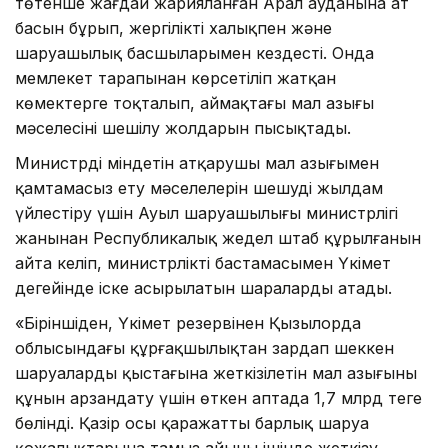
төтенше жағдай жарияланған Арал ауданына ат
басын бұрып, жергілікті халықпен және
шаруашылық басшыларымен кездесті. Онда
мемлекет тарапынан көрсетіліп жатқан
көмектерге тоқталып, аймақтағы мал азығы
мәселесінің шешілу жолдарын пысықтады.
Министрдің міндетін атқарушы мал азығымен
қамтамасыз ету мәселелерін шешуді жылдам
үйлестіру үшін Ауыл шаруашылығы министрлігі
жанынан Республикалық жедел штаб құрылғанын
айта келіп, министрліктің бастамасымен Үкімет
деңгейінде іске асырылатын шараларды атады.
«Біріншіден, Үкімет резервінен Қызылорда
облысындағы құрғақшылықтан зардап шеккен
шаруалардың қыстағына жеткізілетін мал азығының
құнын арзандату үшін өткен аптада 1,7 млрд теңге
бөлінді. Қазір осы қаражатты барлық шаруа
қожалықтарына тамыз айының ішінде жеткізу