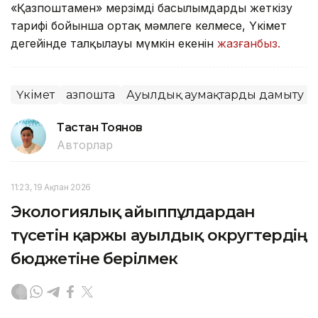
«Қазпоштамен» мерзімді басылымдарды жеткізу
тарифі бойынша ортақ мәмлеге келмесе, Үкімет
деңгейінде талқылауы мүмкін екенін
жазғанбыз.
Үкімет
Қазпошта
Ауылдық аумақтарды дамыту
Тастан Тоянов
Авторлар
11:23, 19 Ақпан 2026
Экологиялық айыппұлдардан
түсетін қаржы ауылдық округтердің
бюджетіне берілмек