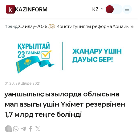
KAZINFORM
KZ
Сайлау-2026
Конституциялық реформа
Арнайы жо
Тренд:
01:26, 29 Шілде 2021
Қуаңшылық: Қызылорда облысына
мал азығы үшін Үкімет резервінен
1,7 млрд теңге бөлінді