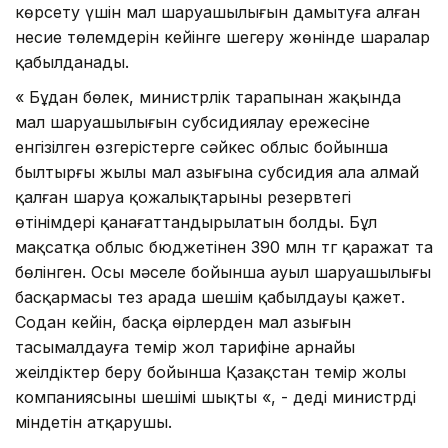
көрсету үшін мал шаруашылығын дамытуға алған
несие төлемдерін кейінге шегеру жөнінде шаралар
қабылданады.
« Бұдан бөлек, министрлік тарапынан жақында
мал шаруашылығын субсидиялау ережесіне
енгізілген өзгерістерге сәйкес облыс бойынша
былтырғы жылы мал азығына субсидия ала алмай
қалған шаруа қожалықтарының резервтегі
өтінімдері қанағаттандырылатын болды. Бұл
мақсатқа облыс бюджетінен 390 млн тг қаражат та
бөлінген. Осы мәселе бойынша ауыл шаруашылығы
басқармасы тез арада шешім қабылдауы қажет.
Содан кейін, басқа өңірлерден мал азығын
тасымалдауға темір жол тарифіне арнайы
жеңілдіктер беру бойынша Қазақстан темір жолы
компаниясының шешімі шықты «, - деді министрдің
міндетін атқарушы.