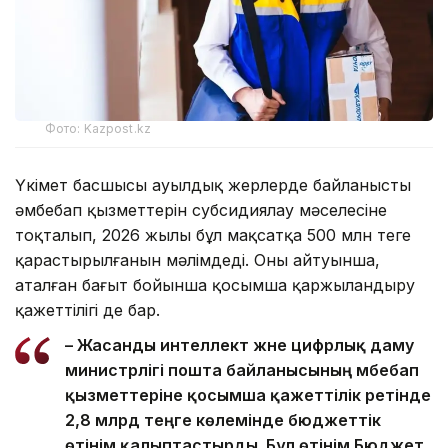
Фото: Kazpost.kz
Үкімет басшысы ауылдық жерлерде байланыстың
әмбебап қызметтерін субсидиялау мәселесіне
тоқталып, 2026 жылы бұл мақсатқа 500 млн теңге
қарастырылғанын мәлімдеді. Оның айтуынша,
аталған бағыт бойынша қосымша қаржыландыру
қажеттілігі де бар.
– Жасанды интеллект және цифрлық даму
министрлігі пошта байланысының әмбебап
қызметтеріне қосымша қажеттілік ретінде
2,8 млрд теңге көлемінде бюджеттік
өтінім қалыптастырды. Бұл өтінім Бюджет