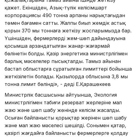
қажет. Екіншіден, Азық-түлік келісімшарт
корпорациясы 490 тонна арпаны нарықтағыдан
төмен бағамен сатты. Жалпы биыл жемдік астық
қорын 370 мың тоннаға жеткізу жоспарымызда бар.
Үшіншіден, фермерлердің жем-шөп дайындауына
қосымша арзандатылған жанар-жағармай
бөлінетін болды. Қазір энергетика министрлігімен
барлық мәселелер пысықталды. Тамыз айынан
бастап облыстарға сұратылған лимиттері бойынша
жеткізілетін болады. Қызылорда облысына 3,8 мың
тонна лимит бөлінді», - деді Е.Қарашөкеев
Министрлік басшысының айтуынша, Экология
министрлігімен табиғи резерват жерлеріне мал
жаю және шөп шабу жөнінде келісім жасалды.
Осыған байланысты қорықтар жерінен шөп шабу
және мал жаю мәселесі шешілді. Сонымен қатар,
қазіргі жағдайға байланысты фермерлерге қолдау