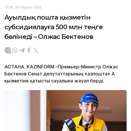
12:38, 30 Наурыз 2026
Ауылдық пошта қызметін
субсидиялауға 500 млн теңге
бөлінеді – Олжас Бектенов
АСТАНА. KAZINFORM –Премьер-Министр Олжас
Бектенов Сенат депутаттарының «Қазпошта» АҚ
қызметіне қатысты сауалына жауап берді.