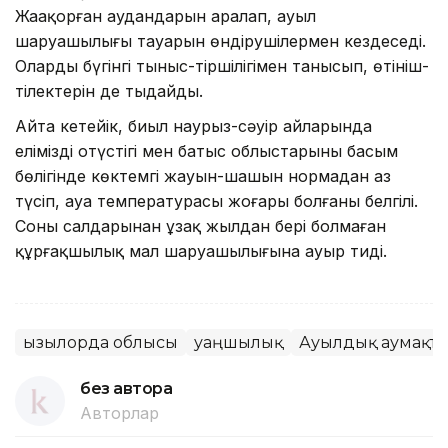
Жаңақорған аудандарын аралап, ауыл
шаруашылығы тауарын өндірушілермен кездеседі.
Олардың бүгінгі тыныс-тіршілігімен танысып, өтініш-
тілектерін де тыңдайды.
Айта кетейік, биыл наурыз-сәуір айларында
еліміздің оңтүстігі мен батыс облыстарының басым
бөлігінде көктемгі жауын-шашын нормадан аз
түсіп, ауа температурасы жоғары болғаны белгілі.
Соның салдарынан ұзақ жылдан бері болмаған
құрғақшылық мал шаруашылығына ауыр тиді.
Қызылорда облысы
Қуаңшылық
Ауылдық аумақт
без автора
Авторлар