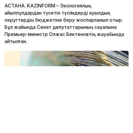
АСТАНА. KAZINFORM – Экологиялық
айыппұлдардан түсетін түсімдерді ауылдық
округтердің бюджетіне беру жоспарланып отыр.
Бұл жайында Сенат депутаттарының сауалына
Премьер-министр Олжас Бектеновтің жауабында
айтылған.
Фото: Kazinform