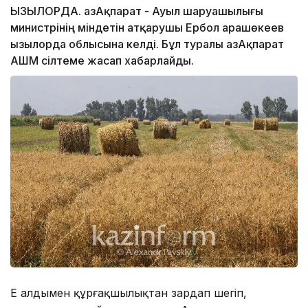
ҚЫЗЫЛОРДА. ҚазАқпарат - Ауыл шаруашылығы
министрінің міндетін атқарушы Ербол Қарашөкеев
Қызылорда облысына келді. Бұл туралы ҚазАқпарат
АШМ сілтеме жасап хабарлайды.
Ең алдымен құрғақшылықтан зардап шегіп,