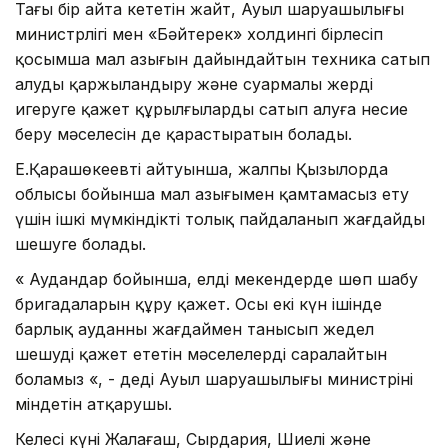
Тағы бір айта кететін жайт, Ауыл шаруашылығы
министрлігі мен «Бәйтерек» холдингі бірлесіп
қосымша мал азығын дайындайтын техника сатып
алуды қаржыландыру және суармалы жерді
игеруге қажет құрылғыларды сатып алуға несие
беру мәселесін де қарастыратын болады.
Е.Қарашөкеевтің айтуынша, жалпы Қызылорда
облысы бойынша мал азығымен қамтамасыз ету
үшін ішкі мүмкіндікті толық пайдаланып жағдайды
шешуге болады.
« Аудандар бойынша, елді мекендерде шөп шабу
бригадаларын құру қажет. Осы екі күн ішінде
барлық ауданның жағдаймен танысып жедел
шешуді қажет ететін мәселелерді саралайтын
боламыз «, - деді Ауыл шаруашылығы министрінің
міндетін атқарушы.
Келесі күні Жалағаш, Сырдария, Шиелі және