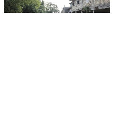
Фото: Анадолу
ДАТБ-ның жазбаша мәлімдемесінде «Эль-Ниньо»
аштықпен күресіп жатқан елдердегі жағдайды одан
әрі ушықтыратыны атап өтілген. Ұйымның
бағалауынша, 2027 жылдың соңына қарай өткір
азық-түлік тапшылығына ұшырайтын адамдар саны
225 миллионнан 274 миллионға дейін артады.