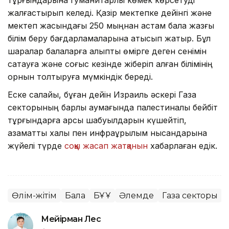
жалғастырып келеді. Қазір мектепке дейінгі және
мектеп жасындағы 250 мыңнан астам бала жазғы
білім беру бағдарламаларына қатысып жатыр. Бұл
шаралар балаларға қалыпты өмірге деген сенімін
сақтауға және соғыс кезінде жіберіп алған білімінің
орнын толтыруға мүмкіндік береді.
Еске салайық, бұған дейін Израиль әскері Газа
секторының барлық аумағында палестиналық бейбіт
тұрғындарға қарсы шабуылдарын күшейтіп,
азаматтық халық пен инфрақұрылым нысандарына
жүйелі түрде
соққы жасап жатқанын
хабарлаған едік.
Өлім-жітім
Бала
БҰҰ
Әлемде
Газа секторы
Мейірман Лес