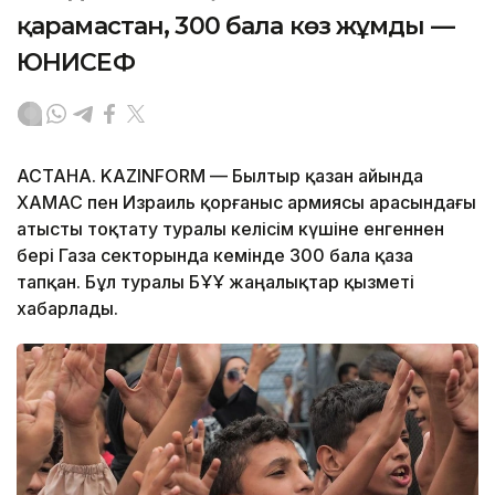
қарамастан, 300 бала көз жұмды —
ЮНИСЕФ
АСТАНА. KAZINFORM — Былтыр қазан айында
ХАМАС пен Израиль қорғаныс армиясы арасындағы
атысты тоқтату туралы келісім күшіне енгеннен
бері Газа секторында кемінде 300 бала қаза
тапқан. Бұл туралы БҰҰ жаңалықтар қызметі
хабарлады.