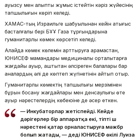
ауызсу мен қалыпты жұмыс істейтін кәріз жүйесінің
тапшылығын көріп келеді.
ХАМАС-тың Израильге шабуылынан кейін қақтығыс
басталғалы бері БҰҰ Газа тұрғындарына
гуманитарлық көмек көрсетіп келеді.
Алайда көмек көлемін арттыруға қарамастан,
ЮНИСЕФ мамандары медициналық орталықтарға
жағдайы ауыр, аштықтан әлсіреген балалары бар
аналардың әлі де көптеп жүгінетінін айтып отыр.
Гуманитарлық көмектің тапшылығы мерзімінен
бұрын босану жағдайлары мен денсаулығы өте
ауыр нәрестелердің көбеюіне де әсер еткен.
— Инкубаторлар жетіспейді. Кейде
дәрігерлер бір аппаратқа екі, тіпті үш
нәрестені қатар орналастыруға мәжбүр
болып жатады, — деді ЮНИСЕФ өкілі Луиза