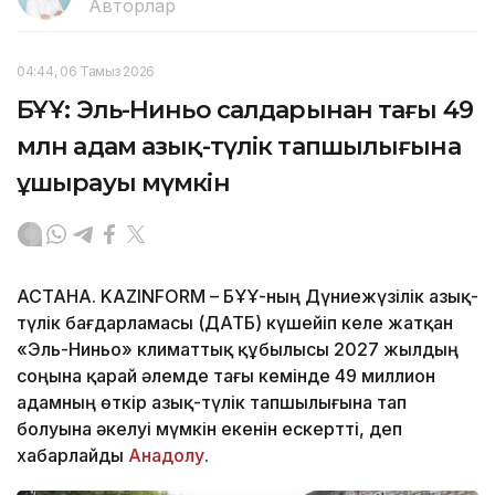
Авторлар
04:44, 06 Тамыз 2026
БҰҰ: Эль-Ниньо салдарынан тағы 49
млн адам азық-түлік тапшылығына
ұшырауы мүмкін
АСТАНА. KAZINFORM – БҰҰ-ның Дүниежүзілік азық-
түлік бағдарламасы (ДАТБ) күшейіп келе жатқан
«Эль-Ниньо» климаттық құбылысы 2027 жылдың
соңына қарай әлемде тағы кемінде 49 миллион
адамның өткір азық-түлік тапшылығына тап
болуына әкелуі мүмкін екенін ескертті, деп
хабарлайды
Анадолу
.