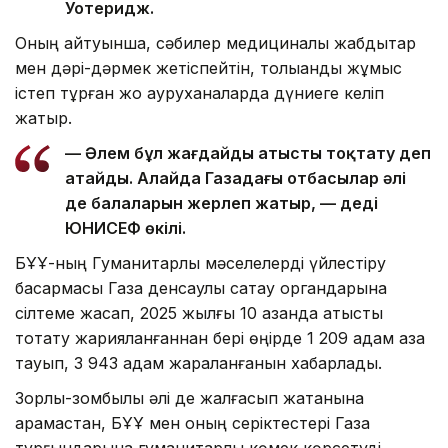
Уотеридж.
Оның айтуынша, сәбилер медициналық жабдықтар
мен дәрі-дәрмек жетіспейтін, толыққанды жұмыс
істеп тұрған жоқ ауруханаларда дүниеге келіп
жатыр.
— Әлем бұл жағдайды атысты тоқтату деп
атайды. Алайда Газадағы отбасылар әлі
де балаларын жерлеп жатыр, — деді
ЮНИСЕФ өкілі.
БҰҰ-ның Гуманитарлық мәселелерді үйлестіру
басқармасы Газа денсаулық сақтау органдарына
сілтеме жасап, 2025 жылғы 10 қазанда атысты
тоқтату жарияланғаннан бері өңірде 1 209 адам қаза
тауып, 3 943 адам жараланғанын хабарлады.
Зорлық-зомбылық әлі де жалғасып жатқанына
қарамастан, БҰҰ мен оның серіктестері Газа
тұрғындарына гуманитарлық көмек көрсетуді