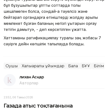
бұл бұзушылықтар ұлттық соттарда толық
шешілмеген болса, сондай-ақ тәуелсіз және
бейтарап органдарға өтініштерді жолдау арқылы
мемлекет бұзған баланың негізгі құқықтарын қорғау
тетігін дамыту», - деп көрсетілген құжатта.
Хаттаманы ратификациялау туралы заң жобасы 7
сәуірге дейін көпшілік талқылауда болады.
Оқушы
Халықаралық ұйымдар
Бала
БҰҰ
Білім 
Әлихан Асқар
Авторлар
23:52, 06 Тамыз 2026
Газада атыс тоқтағанына