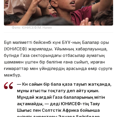
Фото: ЮНИСЕФ/М. Натил
Бұл мәліметті бейсенбі күні БҰҰ-ның Балалар қоры
(ЮНИСЕФ) жариялады. Ұйымның хабарлауынша,
бүгінде Газа секторындағы отбасылар аумақтың
шамамен үштен бір бөлігіне ғана сыйып, қираған
ғимараттар мен үйінділердің арасында өмір сүруге
мәжбүр.
— Күн сайын бір бала қаза тауып жатқанда,
мұны атысты тоқтату деп айту қиын.
Мұндай жағдай Газа балаларының үмітін
ақтамайды, — деді ЮНИСЕФ-тің Таяу
Шығыс пен Солтүстік Африка бойынша
өңірлік директоры Эдуард Бейгбедер.