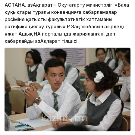
АСТАНА. ҚазАқпарат – Оқу-ағарту министрлігі «Бала
құқықтары туралы конвенцияға хабарламалар
рәсіміне қатысты факультативтік хаттаманы
ратификациялау туралы» ҚР Заң жобасын әзірледі.
Құжат Ашық НҚА порталында жарияланған, деп
хабарлайды ҚазАқпарат тілшісі.