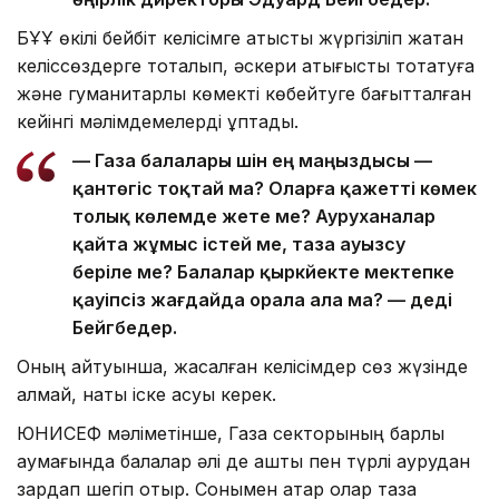
БҰҰ өкілі бейбіт келісімге қатысты жүргізіліп жатқан
келіссөздерге тоқталып, әскери қақтығысты тоқтатуға
және гуманитарлық көмекті көбейтуге бағытталған
кейінгі мәлімдемелерді құптады.
— Газа балалары үшін ең маңыздысы —
қантөгіс тоқтай ма? Оларға қажетті көмек
толық көлемде жете ме? Ауруханалар
қайта жұмыс істей ме, таза ауызсу
беріле ме? Балалар қыркүйекте мектепке
қауіпсіз жағдайда орала ала ма? — деді
Бейгбедер.
Оның айтуынша, жасалған келісімдер сөз жүзінде
қалмай, нақты іске асуы керек.
ЮНИСЕФ мәліметінше, Газа секторының барлық
аумағында балалар әлі де аштық пен түрлі аурудан
зардап шегіп отыр. Сонымен қатар олар таза