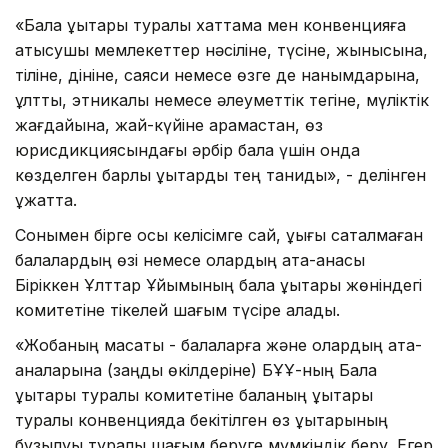
«Бала құқықтары туралы хаттама мен конвенцияға
қатысушы мемлекеттер нәсіліне, түсіне, жынысына,
тіліне, дініне, саяси немесе өзге де нанымдарына,
ұлттық, этникалық немесе әлеуметтік тегіне, мүліктік
жағдайына, жай-күйіне қарамастан, өз
юрисдикциясындағы әрбір бала үшін онда
көзделген барлық құқықтарды тең таниды», - делінген
құжатта.
Сонымен бірге осы келісімге сай, құқығы сақталмаған
балалардың өзі немесе олардың ата-анасы
Біріккен Ұлттар Ұйымының бала құқықтары жөніндегі
комитетіне тікелей шағым түсіре алады.
«Жобаның мақсаты - балаларға және олардың ата-
аналарына (заңды өкілдеріне) БҰҰ-ның Бала
құқықтары туралы комитетіне баланың құқықтары
туралы конвенцияда бекітілген өз құқықтарының
бұзылуы туралы шағым беруге мүмкіндік беру. Егер