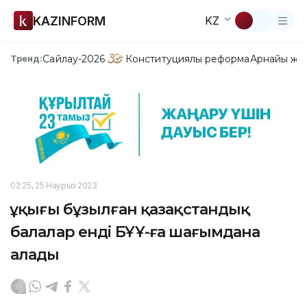
KAZINFORM
KZ
Сайлау-2026
Конституциялық реформа
Арнайы жо
Тренд:
02:25, 25 Наурыз 2023
Құқығы бұзылған қазақстандық
балалар енді БҰҰ-ға шағымдана
алады