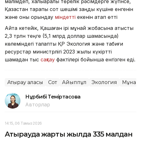
мәлімдеп, халықаралық төрелік рәсімдерге жүгінсе,
Қазақстан тарапы сот шешімі заңды күшіне енгенін
және оны орындау
міндетті
екенін атап өтті
Айта кетейік, Қашаған ірі мұнай жобасына қатысты
2,3 трлн теңге (5,1 млрд доллар шамасында)
көлеміндегі талапты ҚР Экология және табиғи
ресурстар министрлігі 2023 жылы күкіртті
шамадан тыс
сақтау
фактілері бойынша енгізген еді.
Атырау қаласы
Сот
Айыппұл
Экология
Мұнай
Нұрбибі Теміртасова
Авторлар
14:15, 06 Тамыз 2026
Атырауда жарты жылда 335 малдан