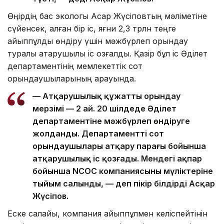
Өңірдің бас экологы Асқар Жүсіповтың мәліметіне
сүйенсек, қалған бір іс, яғни 2,3 трлн теңге
айыппұлды өндіру үшін мәжбүрлеп орындау
туралы атқарушылық іс қозғалды. Қазір бұл іс Әділет
департаментінің мемлекеттік сот
орындаушыларының қарауында.
— Атқарушылық құжатты орындау
мерзімі — 2 ай. 20 шілдеде Әділет
департаментіне мәжбүрлеп өндіруге
жолданды. Департаменттің сот
орындаушылары атқару парағы бойынша
атқарушылық іс қозғады. Мендегі ақпар
бойынша NCOC компаниясының мүліктеріне
тыйым салынды, — деп пікір білдірді Асқар
Жүсіпов.
Еске салайық, компания айыппұлмен келіспейтінін