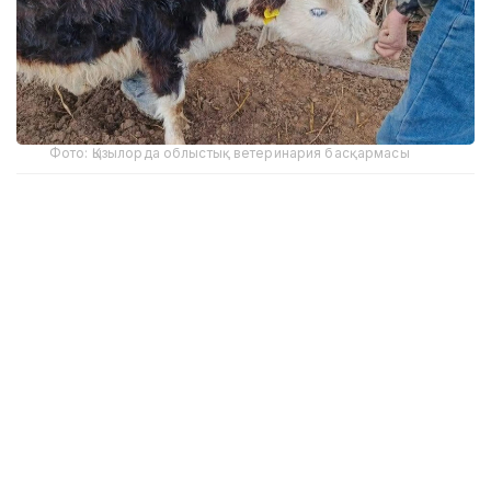
Фото: Қызылорда облыстық ветеринария басқармасы
Облыстық ауыл шаруашылығы және жер
қатынастары басқармасының мәліметіне сәйкес,
биылғы алты айда бруцеллезді анықтау үшін 563
275 бас малдан қан сынамасын алу жоспарланған.
Зерттеу нәтижесінде 138 бас ірі қара, 195 ұсақ мал
және 2 түйеден бруцеллез анықталды. Ауруға
шалдыққан 335 мал арнайы сою орындарында
санитариялық талапқа сәйкес жойылды.
Бруцеллезге оң нәтиже берген мал иелеріне
жергілікті бюджеттен 11 млн 668 мың теңге өтемақы