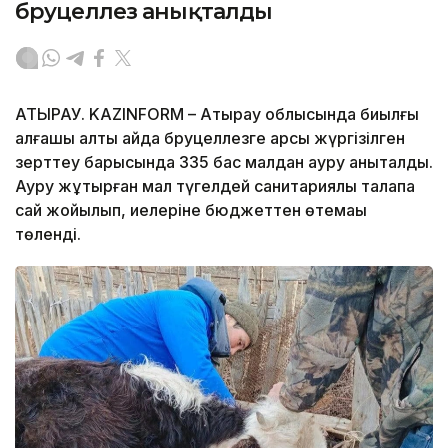
бруцеллез анықталды
АТЫРАУ. KAZINFORM – Атырау облысында биылғы
алғашқы алты айда бруцеллезге қарсы жүргізілген
зерттеу барысында 335 бас малдан ауру анықталды.
Ауру жұқтырған мал түгелдей санитариялық талапқа
сай жойылып, иелеріне бюджеттен өтемақы
төленді.