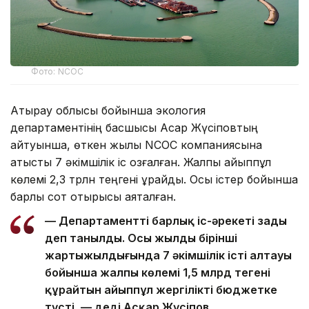
Фото: NCOC
Атырау облысы бойынша экология
департаментінің басшысы Асқар Жүсіповтың
айтуынша, өткен жылы NCOC компаниясына
қатысты 7 әкімшілік іс қозғалған. Жалпы айыппұл
көлемі 2,3 трлн теңгені құрайды. Осы істер бойынша
барлық сот отырысы аяқталған.
— Департаменттің барлық іс-әрекеті заңды
деп танылды. Осы жылдың бірінші
жартыжылдығында 7 әкімшілік істің алтауы
бойынша жалпы көлемі 1,5 млрд теңгені
құрайтын айыппұл жергілікті бюджетке
түсті, — деді Асқар Жүсіпов.