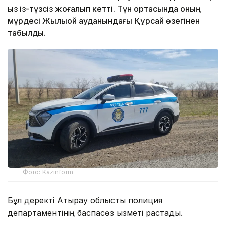
қыз із-түзсіз жоғалып кетті. Түн ортасында оның
мүрдесі Жылыой ауданындағы Құрсай өзегінен
табылды.
Фото: Kazinform
Бұл деректі Атырау облыстық полиция
департаментінің баспасөз қызметі растады.