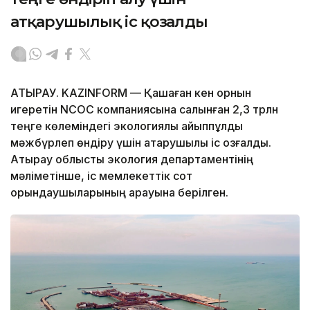
атқарушылық іс қозғалды
АТЫРАУ. KAZINFORM — Қашаған кен орнын
игеретін NCOC компаниясына салынған 2,3 трлн
теңге көлеміндегі экологиялық айыппұлды
мәжбүрлеп өндіру үшін атқарушылық іс қозғалды.
Атырау облыстық экология департаментінің
мәліметінше, іс мемлекеттік сот
орындаушыларының қарауына берілген.