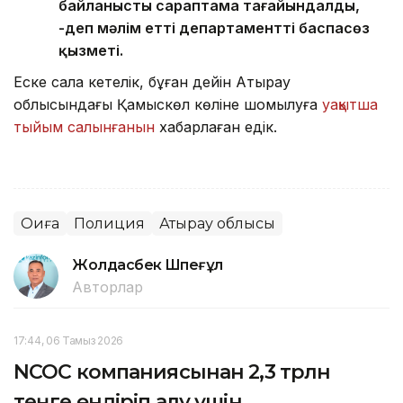
байланысты сараптама тағайындалды,
-деп мәлім етті департаменттің баспасөз
қызметі.
Еске сала кетелік, бұған дейін Атырау
облысындағы Қамыскөл көліне шомылуға
уақытша
тыйым салынғанын
хабарлаған едік.
Оқиға
Полиция
Атырау облысы
Жолдасбек Шөпеғұл
Авторлар
17:44, 06 Тамыз 2026
NCOC компаниясынан 2,3 трлн
теңге өндіріп алу үшін