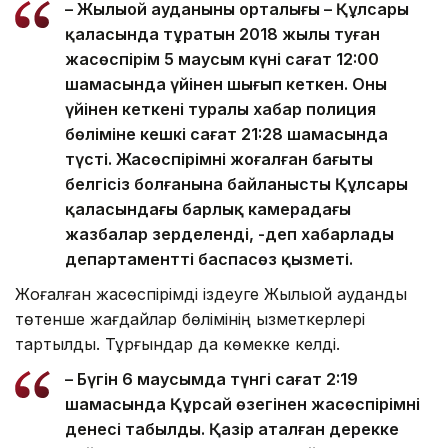
– Жылыой ауданының орталығы – Құлсары
қаласында тұратын 2018 жылы туған
жасөспірім 5 маусым күні сағат 12:00
шамасында үйінен шығып кеткен. Оның
үйінен кеткені туралы хабар полиция
бөліміне кешкі сағат 21:28 шамасында
түсті. Жасөспірімнің жоғалған бағыты
белгісіз болғанына байланысты Құлсары
қаласындағы барлық камерадағы
жазбалар зерделенді, -деп хабарлады
департаменттің баспасөз қызметі.
Жоғалған жасөспірімді іздеуге Жылыой аудандық
төтенше жағдайлар бөлімінің қызметкерлері
тартылды. Тұрғындар да көмекке келді.
– Бүгін 6 маусымда түнгі сағат 2:19
шамасында Құрсай өзегінен жасөспірімнің
денесі табылды. Қазір аталған дерекке