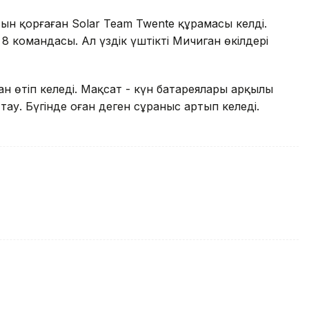
н қорғаған Solar Team Twente құрамасы келді.
8 командасы. Ал үздік үштікті Мичиган өкілдері
н өтіп келеді. Мақсат - күн батареялары арқылы
тау. Бүгінде оған деген сұраныс артып келеді.