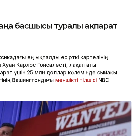
жаңа басшысы туралы ақпарат
сикадағы ең ықпалды есірткі картелінің
 Хуан Карлос Гонсалесті, лақап аты
парат үшін 25 млн доллар көлемінде сыйақы
ігінің Вашингтондағы
меншікті тілшісі
NBC