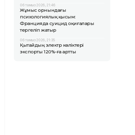
06 тамыз 2026, 21:46
Жұмыс орнындағы
психологиялық қысым:
Францияда суицид оқиғалары
тергеліп жатыр
06 тамыз 2026, 21:35
Қытайдың электр көліктері
экспорты 120%-ға артты