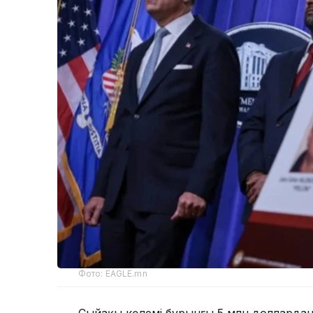
Фото: EAGLE.mn
Сыйақы көлемі бұрынғы 5 млн доллардан