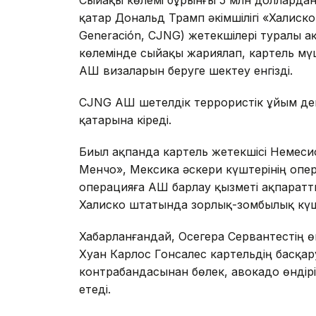
қатар Дональд Трамп әкімшілігі «Халискон
Generación, CJNG) жетекшілері туралы 
көлемінде сыйақы жариялап, картель мүш
АҚШ визаларын беруге шектеу енгізді.
CJNG АҚШ шетелдік террористік ұйым деп 
қатарына кіреді.
Биыл ақпанда картель жетекшісі Немеси
Менчо», Мексика әскери күштерінің опер
операцияға АҚШ барлау қызметі ақпаратт
Халиско штатында зорлық-зомбылық күш
Хабарланғандай, Осегера Сервантестің ө
Хуан Карлос Гонсалес картельдің басқару
контрабандасынан бөлек, авокадо өндірі
етеді.