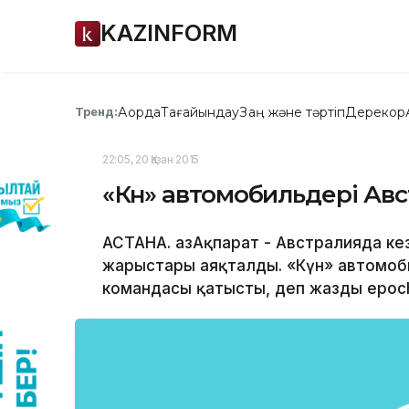
KAZINFORM
Ақорда
Тағайындау
Заң және тәртіп
Дерекқор
Тренд:
22:05, 20 Қазан 2015
«Күн» автомобильдері Авс
АСТАНА. ҚазАқпарат - Австралияда кез
жарыстары аяқталды. «Күн» автомоби
командасы қатысты, деп жазды epocht