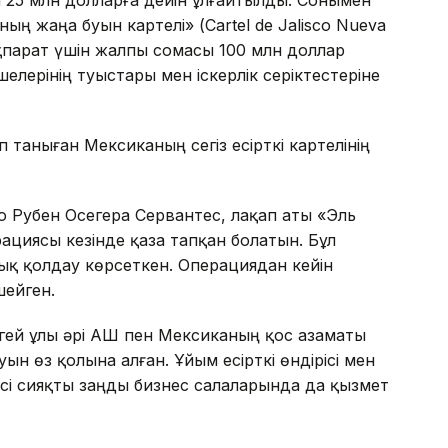
ың жаңа буын картелі» (Cartel de Jalisco Nueva
ақпарат үшін жалпы сомасы 100 млн доллар
елерінің туыстары мен іскерлік серіктестеріне
таныған Мексиканың сегіз есірткі картелінің
о Рубен Осегера Сервантес, лақап аты «Эль
ациясы кезінде қаза тапқан болатын. Бұл
ық қолдау көрсеткен. Операциядан кейін
ейген.
гей ұлы әрі АҚШ пен Мексиканың қос азаматы
ын өз қолына алған. Ұйым есірткі өндірісі мен
сі сияқты заңды бизнес салаларында да қызмет