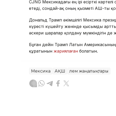
CJNG Мексикадағы ең ірі есірткі картелі
етеді, сондай-ақ оның қызметі АҚШ-ты қ
Дональд Трамп әкімшілігі Мексика презид
күресті күшейту жөнінде қысымды артты
әскери шаралар қолдану мүмкіндігін де
Бұған дейін Трамп Латын Америкасының 
құратынын
жариялаған
болатын.
Мексика
АҚШ
Әлем жаңалықтары
Бақытгүл Абайқызы
Авторлар