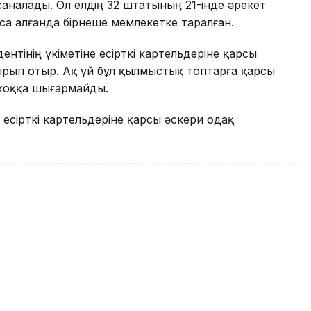
 саналады. Ол елдің 32 штатының 21-інде әрекет
оса алғанда бірнеше мемлекетке таралған.
ентінің үкіметіне есірткі картельдеріне қарсы
рып отыр. Ақ үй бұл қылмыстық топтарға қарсы
 жоққа шығармайды.
есірткі картельдеріне қарсы әскери одақ