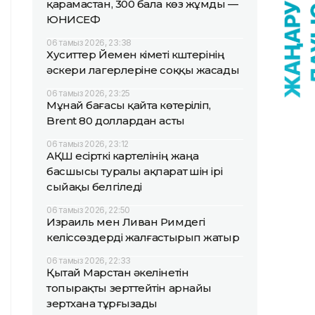
қарамастан, 300 бала көз жұмды —
ЮНИСЕФ
06 тамыз 2026, 23:38
Хуситтер Йемен үкіметі күштерінің
әскери лагерлеріне соққы жасады
06 тамыз 2026, 23:25
Мұнай бағасы қайта көтеріліп,
Brent 80 доллардан асты
06 тамыз 2026, 23:12
АҚШ есірткі картелінің жаңа
басшысы туралы ақпарат үшін ірі
сыйақы белгіледі
06 тамыз 2026, 22:50
Израиль мен Ливан Римдегі
келіссөздерді жалғастырып жатыр
06 тамыз 2026, 22:33
Қытай Марстан әкелінетін
топырақты зерттейтін арнайы
зертхана тұрғызады