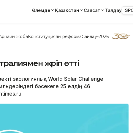
Әлемде
Қазақстан
Саясат
Талдау
SP
Арнайы жоба
Конституциялық реформа
Сайлау-2026
тралиямен жүріп өтті
екті экологиялық World Solar Challenge
льдеріндегі бәсекеге 25 елдің 46
imes.ru.