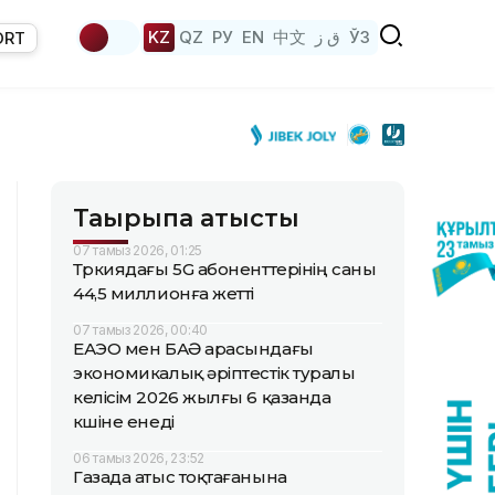
KZ
QZ
РУ
EN
中文
ق ز
ЎЗ
ORT
Тақырыпқа қатысты
07 тамыз 2026, 01:25
Түркиядағы 5G абоненттерінің саны
44,5 миллионға жетті
07 тамыз 2026, 00:40
ЕАЭО мен БАӘ арасындағы
экономикалық әріптестік туралы
келісім 2026 жылғы 6 қазанда
күшіне енеді
06 тамыз 2026, 23:52
Газада атыс тоқтағанына