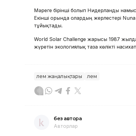
Мәреге бірінші болып Нидерланды намысы
Екінші орында олардың жерлестері Nuna 
тұйықтады.
World Solar Challenge жарысы 1987 жылда
жүретін экологиялық таза көлікті насихат
Әлем жаңалықтары
Әлем
без автора
Авторлар