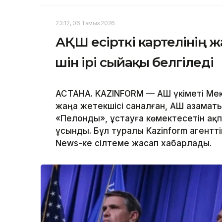
23:12, 06 Тамыз 2026
АҚШ есірткі картелінің 
үшін ірі сыйақы белгіледі
АСТАНА. KAZINFORM — АҚШ үкіметі Мек
жаңа жетекшісі саналған, АҚШ азаматы
«Пелонды», ұстауға көмектесетін ақ
ұсынды. Бұл туралы Kazinform агентт
News-ке сілтеме жасап хабарлады.