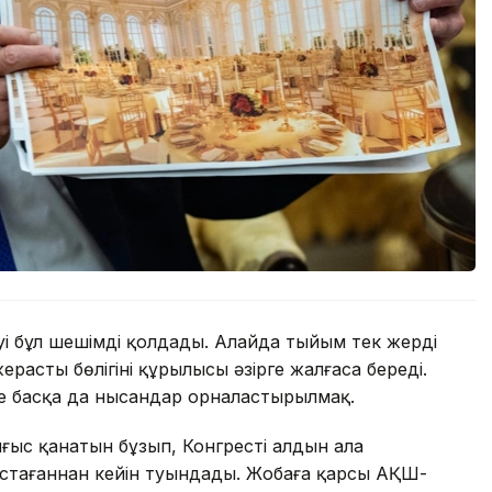
уі бұл шешімді қолдады. Алайда тыйым тек жердің
расты бөлігінің құрылысы әзірге жалғаса береді.
е басқа да нысандар орналастырылмақ.
ығыс қанатын бұзып, Конгрестің алдын ала
тағаннан кейін туындады. Жобаға қарсы АҚШ-