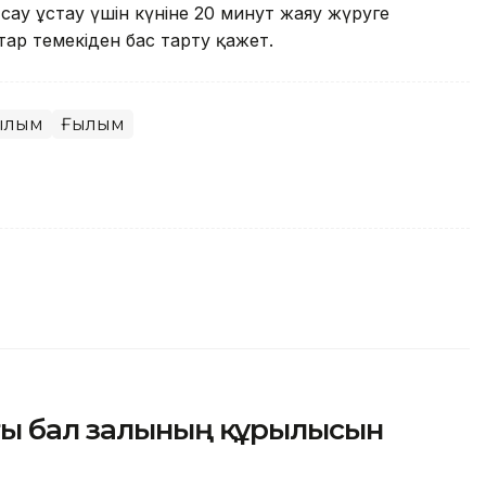
ау ұстау үшін күніне 20 минут жаяу жүруге
тар темекіден бас тарту қажет.
ғылым
Ғылым
ғы бал залының құрылысын