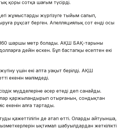
тық қоры сотқа шағым түсірді.
ндегі жұмыстарды жүргізуге тыйым салып,
руға рұқсат берген. Апелляциялық сот енді осы
 360 шаршы метр болады. АҚШ БАҚ-тарының
олларға дейін өскен. Бұл бастапқы есептен екі
үгіну үшін екі апта уақыт берілді. АҚШ
ті екенін мәлімдеді.
сіздік мүдделеріне әсер етеді деп санайды.
ғалар қаржыландырып отырғанын, сондықтан
іс екенін алға тартады.
удың қажеттілігін де атап өтті. Олардың айтуынша,
ызметкерлерін ықтимал шабуылдардан жеткілікті