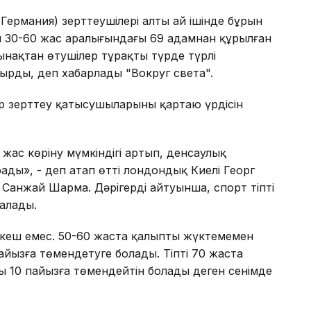
Германия) зерттеушілері алты ай ішінде бұрын
н 30-60 жас аралығындағы 69 адамнан құрылған
ынақтан өтушілер тұрақты түрде түрлі
ырды, деп хабарлады "Вокруг света".
р зерттеу қатысушыларының қартаю үрдісін
жас көріну мүмкіндігі артып, денсаулық
рады», - деп атап өтті лондондық Киелі Георг
Санжай Шарма. Дәрігердің айтуынша, спорт тіпті
 алады.
 кеш емес. 50-60 жаста қалыпты жүктемемен
айызға төмендетуге болады. Тіпті 70 жаста
ы 10 пайызға төмендейтін болады деген сенімде