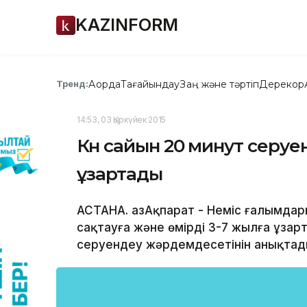
KAZINFORM
Ақорда
Тағайындау
Заң және тәртіп
Дерекқор
Тренд:
14:53, 03 Қыркүйек 2015
Күн сайын 20 минут серуе
ұзартады
АСТАНА. ҚазАқпарат - Неміс ғалымда
сақтауға және өмірді 3-7 жылға ұзар
серуендеу жәрдемдесетінін анықтад