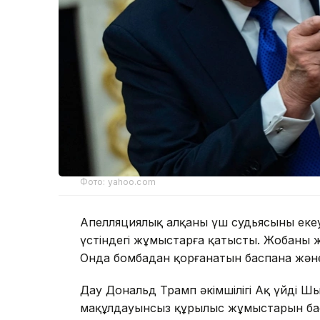
Фото: yahoo.com
Апелляциялық алқаның үш судьясының еке
үстіндегі жұмыстарға қатысты. Жобаның же
Онда бомбадан қорғанатын баспана жән
Дау Дональд Трамп әкімшілігі Ақ үйдің Ш
мақұлдауынсыз құрылыс жұмыстарын бас