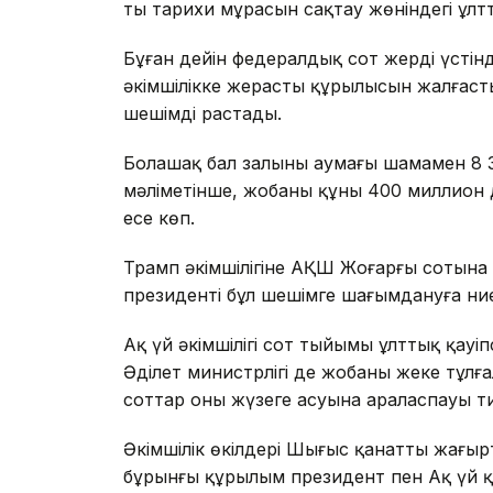
тың тарихи мұрасын сақтау жөніндегі ұлт
Бұған дейін федералдық сот жердің үсті
әкімшілікке жерасты құрылысын жалғасты
шешімді растады.
Болашақ бал залының аумағы шамамен 8
мәліметінше, жобаның құны 400 миллион д
есе көп.
Трамп әкімшілігіне АҚШ Жоғарғы сотына ж
президенті бұл шешімге шағымдануға ниет
Ақ үй әкімшілігі сот тыйымы ұлттық қауіп
Әділет министрлігі де жобаны жеке тұл
соттар оның жүзеге асуына араласпауы ти
Әкімшілік өкілдері Шығыс қанатты жаңғырт
бұрынғы құрылым президент пен Ақ үй қ