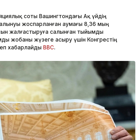
яциялық соты Вашингтондағы Ақ үйдің
алынуы жоспарланған аумағы 8,36 мың
сын жалғастыруға салынған тыйымды
ды жобаны жүзеге асыру үшін Конгрестің
деп хабарлайды
BBC
.