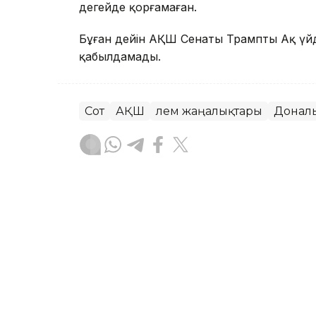
деңгейде қорғамаған.
Бұған дейін АҚШ Сенаты Трамптың Ақ үй
қабылдамады.
Сот
АҚШ
Әлем жаңалықтары
Донал
Динара Маханова
Авторлар
04:57, 08 Тамыз 2026
Абелардо де ла Эсприэл