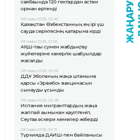
саябағында 120 гектардан астам
орман өртенді
08 тамыз 2026, 02:45
Қазақстан Өзбекстанның ең ірі үш
сауда серіктесінің қатарына кірді
08 тамыз 2026, 01:56
АҚШ-тағы сумен жабдықтау
жүйелеріне хакерлік шабуылдар
жасалды
08 тамыз 2026, 00:56
ДДҰ Эболаның жаңа штамына
қарсы «Эрвебо» вакцинасын
сынауды ұсынды
08 тамыз 2026, 00:38
Испания мигранттардың жаңа
жаппай ағымынан қауіптеніп,
Сеутаға әскери кемелер жіберді
08 тамыз 2026, 00:11
Түркияда ДАИШ-пен байланысы