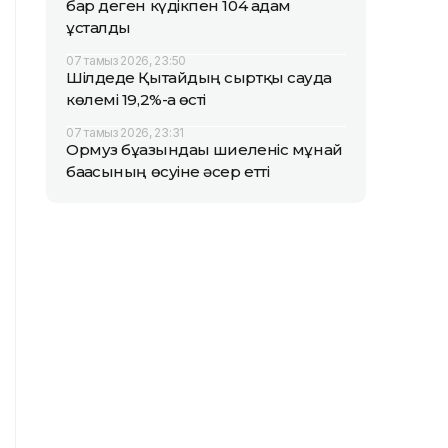
бар деген күдікпен 104 адам
ұсталды
07 тамыз 2026, 23:50
Шілдеде Қытайдың сыртқы сауда
көлемі 19,2%-ға өсті
07 тамыз 2026, 23:31
Ормуз бұғазындағы шиеленіс мұнай
бағасының өсуіне әсер етті