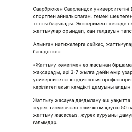
Саарбрюкен Саарландск университетінің (
спортпен айналыспаған, темекі шекпеге
топты бақылады. Эксперимент кезінде с
жаттығулар орындап, қан талдауын тапс
Алынған нәтижелерге сәйкес, жаттығула
бәсеңдеткен.
«Жаттығу көмегімен өз жасынан біршама 
жақсарады, әрі 3-7 жылға дейін өмір ұза
университетінің кордиология профессоры 
кәріліктегі ақыл кемдіктің дамуының алдын
Жаттығу жасауға дағдылану еш уақытта
жүрек талмасынан өлім-жітім қаупін 50 п
жаттығу жасасаңыз, жүрек ауруының даму
ғалымдар.