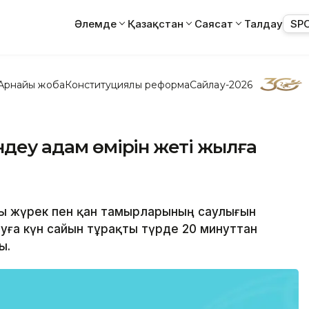
Әлемде
Қазақстан
Саясат
Талдау
SP
Арнайы жоба
Конституциялық реформа
Сайлау-2026
ндеу адам өмірін жеті жылға
ры жүрек пен қан тамырларының саулығын
туға күн сайын тұрақты түрде 20 минуттан
ы.