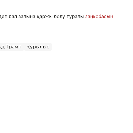
дегі бал залына қаржы бөлу туралы
заң жобасын
ьд Трамп
Құрылыс
ья Колумбия президенті