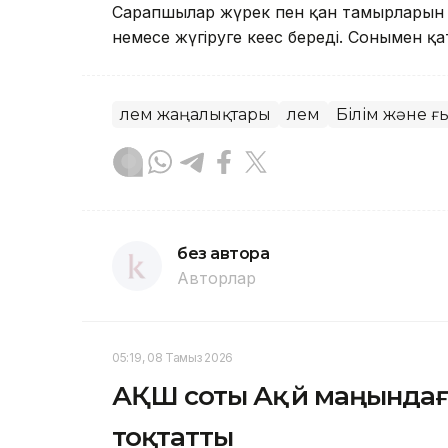
Сарапшылар жүрек пен қан тамырларын с
немесе жүгіруге кеңес береді. Сонымен қа
Әлем жаңалықтары
Әлем
Білім және 
без автора
Авторлар
05:19, 08 Тамыз 2026
АҚШ соты Ақ үй маңында
тоқтатты