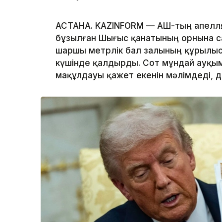
АСТАНА. KAZINFORM — АҚШ-тың апелл
бұзылған Шығыс қанатының орнына с
шаршы метрлік бал залының құрылы
күшінде қалдырды. Сот мұндай ауқым
мақұлдауы қажет екенін мәлімдеді, 