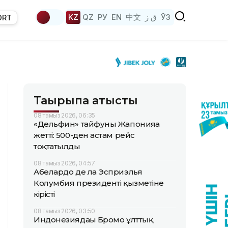
KZ
QZ
РУ
EN
中文
ق ز
ЎЗ
ORT
Тақырыпқа қатысты
08 тамыз 2026, 06:35
«Дельфин» тайфуны Жапонияға
жетті: 500-ден астам рейс
тоқтатылды
08 тамыз 2026, 04:57
Абелардо де ла Эсприэлья
Колумбия президенті қызметіне
кірісті
08 тамыз 2026, 03:50
Индонезиядағы Бромо ұлттық