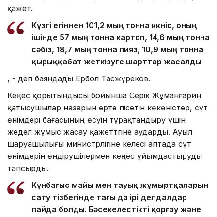
қажет.
Күзгі егіннен 101,2 мың тонна көкөніс, оның
ішінде 57 мың тонна картоп, 14,6 мың тонна
сәбіз, 18,7 мың тонна пияз, 10,9 мың тонна
қырыққабат жеткізуге шарттар жасалды
, - деп баяндады Ербол Тасжүреков.
Кеңес қорытындысы бойынша Серік Жұманғарин
қатысушылар назарын ерте пісетін көкөністер, сүт
өнімдері бағасының өсуін тұрақтандыру үшін
жедел жұмыс жасау қажеттгіне аударды. Ауыл
шаруашылығы министрлігіне келесі аптада сүт
өнімдерін өндірушілермен кеңес ұйымдастыруды
тапсырды.
Күнбағыс майы мен тауық жұмыртқаларын
сату тізбегінде тағы да ірі делдалдар
пайда болды. Бәсекелестікті қорғау және