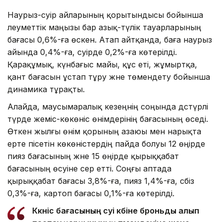
Наурыз-сәуір айларының қорытындысы бойынша
әлеуметтік маңызы бар азық-түлік тауарларының
бағасы 0,6%-ға өскен. Атап айтқанда, баға наурыз
айында 0,4%-ға, сәуірде 0,2%-ға көтерілді.
Қарақұмық, күнбағыс майы, құс еті, жұмыртқа,
қант бағасын ұстап тұру және төмендету бойынша
динамика тұрақты.
Алайда, маусымаралық кезеңнің соңында дәстүрлі
түрде жеміс-көкөніс өнімдерінің бағасының өседі.
Өткен жылғы өнім қорының азаюы мен нарықта
ерте пісетін көкөністердің пайда болуы 12 өңірде
пияз бағасының және 15 өңірде қырыққабат
бағасының өсуіне әсер етті. Соңғы аптада
қырыққабат бағасы 3,8%-ға, пияз 1,4%-ға, сәбіз
0,3%-ға, картоп бағасы 0,1%-ға көтерілді.
Көкөніс бағасының өсуі көбіне броньды алып