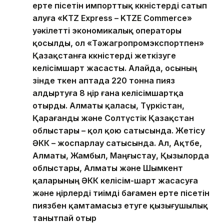
ерте пісетін импорттық көкөністерді сатып
алуға «KTZ Express – KTZE Commerce»
уәкілетті экономикалық операторы
қосылды, ол «Тәжагропромэкспортпен»
Қазақстанға көкөністерді жеткізуге
келісімшарт жасасты. Алайда, осының
өзінде өткен аптада 220 тонна пияз
алдыртуға 8 өңір ғана келісімшартқа
отырды. Алматы қаласы, Түркістан,
Қарағанды және Солтүстік Қазақстан
облыстары – қол қою сатысында. Жетісу
ӘКК – жоспарлау сатысында. Ал, Ақтөбе,
Алматы, Жамбыл, Маңғыстау, Қызылорда
облыстары, Алматы және Шымкент
қаларының ӘКК келісім-шарт жасасуға
және өңірлерді тиімді бағамен ерте пісетін
пиязбен қамтамасыз етуге қызығушылық
танытпай отыр