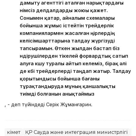
дамыту агенттігі аталған нарықтардағы
өнімсіз делдалдарды жоюы қажет.
Сонымен қатар, айналым схемалары
бойынша жұмыс істейтін трейдерлік
компаниялармен жасалған өңірлердің
келісімшарттарына талдау жүргізуді
тапсырамын. Өткен жылдан бастап біз
өндірушілерден тікелей форвардтық сатып
алуға көшу туралы айтып келеміз, бірақ әлі
де көбі трейдерлерді таңдап жатыр. Талдау
қорытындысы бойынша бағаны
тұрақтандыруда мұның қаншалықты
тиімді болғанын анықтаймыз
, - деп түйіндеді Серік Жұманғарин.
Үкімет
ҚР Сауда және интеграция министрлігі
А