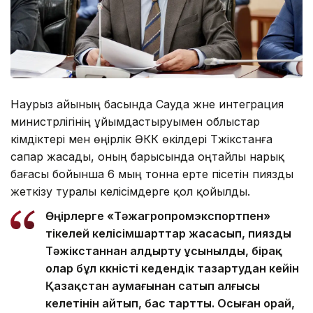
Наурыз айының басында Cауда және интеграция
министрлігінің ұйымдастыруымен облыстар
әкімдіктері мен өңірлік ӘКК өкілдері Тәжікстанға
сапар жасады, оның барысында оңтайлы нарық
бағасы бойынша 6 мың тонна ерте пісетін пиязды
жеткізу туралы келісімдерге қол қойылды.
Өңірлерге «Тәжагропромэкспортпен»
тікелей келісімшарттар жасасып, пиязды
Тәжікстаннан алдырту ұсынылды, бірақ
олар бұл көкөністі кедендік тазартудан кейін
Қазақстан аумағынан сатып алғысы
келетінін айтып, бас тартты. Осыған орай,