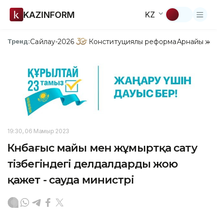
KAZINFORM
KZ
Сайлау-2026
Конституциялық реформа
Арнайы жо
Тренд:
19:30, 06 Мамыр 2023
Күнбағыс майы мен жұмыртқа сату
тізбегіндегі делдалдарды жою
қажет - сауда министрі