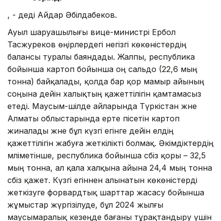
, - деді Айдар Әбілдабеков.
Ауыл шаруашылығы вице-министрі Ербол
Тасжуреков өңірлердегі негізгі көкөністердің
балансы туралы баяндады. Жалпы, республика
бойынша картоп бойынша оң сальдо (22,6 мың
тонна) байқалады, қолда бар қор мамыр айының
соңына дейін халықтың қажеттілігін қамтамасыз
етеді. Маусым-шілде айларында Түркістан және
Алматы облыстарында ерте пісетін картоп
жиналады және бұл күзгі егінге дейін елдің
қажеттілігін жабуға жеткілікті болмақ. Әкімдіктердің
мәліметінше, республика бойынша сәбіз қоры – 32,5
мың тонна, ал қала халқына айына 24,4 мың тонна
сәбіз қажет. Күзгі егіннен алынатын көкөністерді
жеткізуге форвардтық шарттар жасасу бойынша
жұмыстар жүргізілуде, бұл 2024 жылғы
маусымаралық кезеңде бағаны тұрақтандыру үшін