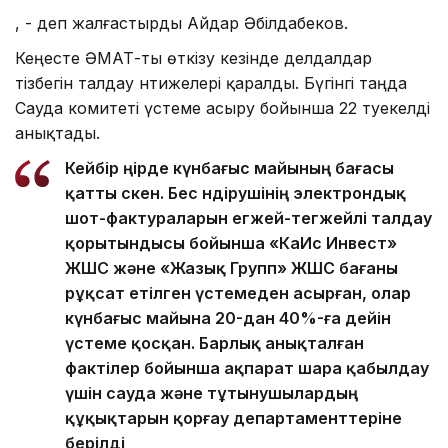
, - деп жалғастырды Айдар Әбілдабеков.
Кеңесте ӘМАТ-ты өткізу кезінде делдалдар
тізбегін талдау нәтижелері қаралды. Бүгінгі таңда
Сауда комитеті үстеме асыру бойынша 22 тәуекелді
анықтады.
Кейбір өңірде күнбағыс майының бағасы
қатты өскен. Бес өндірушінің электрондық
шот-фактураларын егжей-тегжейлі талдау
қорытындысы бойынша «КаИс Инвест»
ЖШС және «Жазық Групп» ЖШС бағаны
рұқсат етілген үстемеден асырған, олар
күнбағыс майына 20-дан 40%-ға дейін
үстеме қосқан. Барлық анықталған
фактілер бойынша ақпарат шара қабылдау
үшін сауда және тұтынушылардың
құқықтарын қорғау департаменттеріне
берілді