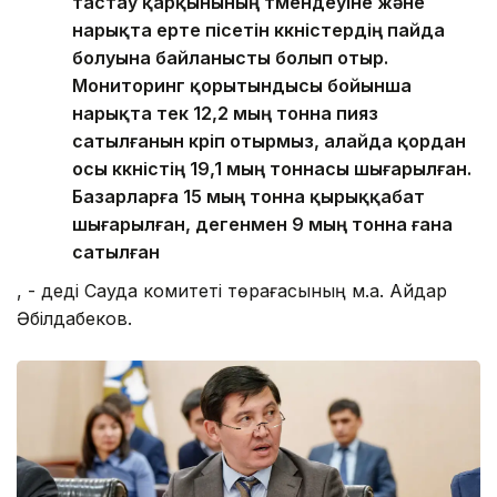
тастау қарқынының төмендеуіне және
нарықта ерте пісетін көкөністердің пайда
болуына байланысты болып отыр.
Мониторинг қорытындысы бойынша
нарықта тек 12,2 мың тонна пияз
сатылғанын көріп отырмыз, алайда қордан
осы көкөністің 19,1 мың тоннасы шығарылған.
Базарларға 15 мың тонна қырыққабат
шығарылған, дегенмен 9 мың тонна ғана
сатылған
, - деді Сауда комитеті төрағасының м.а. Айдар
Әбілдабеков.