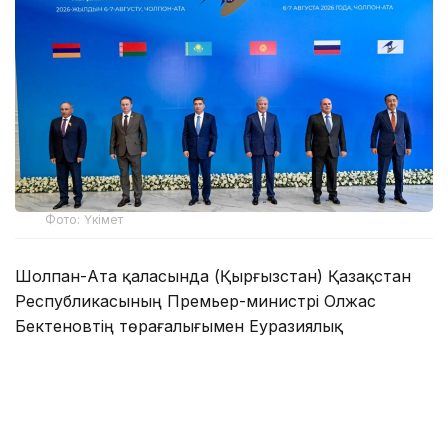
Фото: Үкімет
Шолпан-Ата қаласында (Қырғызстан) Қазақстан
Республикасының Премьер-министрі Олжас
Бектеновтің төрағалығымен Еуразиялық
үкіметаралық кеңестің шағын құрамдағы отырысы
өтті.
Жиынға Армения, Беларусь премьер-министрлері,
Қырғызстан Министрлер кабинетінің төрағасы —