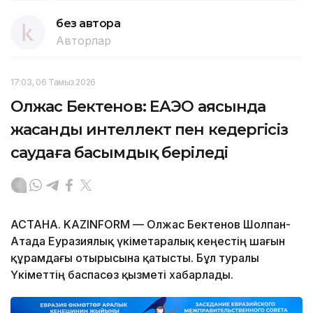
без автора
Авторлар
17:03, 06 Тамыз 2026
Олжас Бектенов: ЕАЭО аясында
жасанды интеллект пен кедергісіз
саудаға басымдық беріледі
АСТАНА. KAZINFORM — Олжас Бектенов Шолпан-
Атада Еуразиялық үкіметаралық кеңестің шағын
құрамдағы отырысына қатысты. Бұл туралы
Үкіметтің баспасөз қызметі хабарлады.