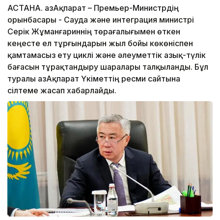
АСТАНА. ҚазАқпарат – Премьер-Министрдің
орынбасары - Сауда және интеграция министрі
Серік Жұманғариннің төрағалығымен өткен
кеңесте ел тұрғындарын жыл бойы көкөніспен
қамтамасыз ету циклі және әлеуметтік азық-түлік
бағасын тұрақтандыру шаралары талқыланды. Бұл
туралы ҚазАқпарат Үкіметтің ресми сайтына
сілтеме жасап хабарлайды.