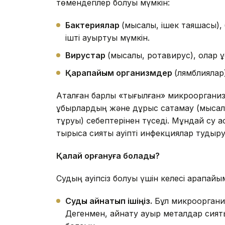
төмендегілер болуы мүмкін:
Бактери
ялар
(мысалы, ішек таяқшасы)
ішті ауыртуы мүмкін.
Вирус
тар
(мысалы, ротавирус), олар құ
Қарапайым
организм
дер
(лямблиялар
Аталған барлық «тығылған» микроорганизм
құбырлардың және дұрыс сақтамау (мысалы
тұруы) себептерінен түседі. Мұндай су а
тырысқақ сияқты қауіпті инфекциялар тудыр
Қалай қорғануға болады?
Судың қауіпсіз болуы үшін келесі қарапай
Суды қайнатып ішіңіз.
Бұл микроорганиз
Дегенмен, қайнату ауыр металдар сияқ