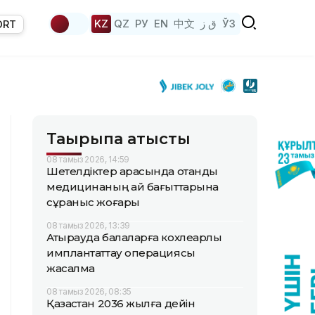
KZ
QZ
РУ
EN
中文
ق ز
ЎЗ
ORT
Тақырыпқа қатысты
08 тамыз 2026, 14:59
Шетелдіктер арасында отандық
медицинаның қай бағыттарына
сұраныс жоғары
08 тамыз 2026, 13:39
Атырауда балаларға кохлеарлық
имплантаттау операциясы
жасалмақ
08 тамыз 2026, 08:35
Қазақстан 2036 жылға дейін