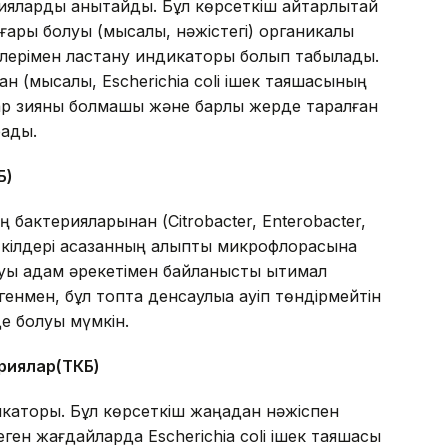
терияларды анықтайды. Бұл көрсеткіш айтарлықтай
ғары болуы (мысалы, нәжістегі) органикалық
рлерімен ластану индикаторы болып табылады.
н (мысалы, Escherіchіa colі ішек таяқшасының
ар зияны болмашы және барлық жерде таралған
рады.
Б)
 бактерияларынан (Citrobacter, Enterobacter,
 өкілдері асқазанның қалыпты микрофлорасына
уы адам әрекетімен байланысты ықтимал
нмен, бұл топта денсаулыққа қауіп төндірмейтін
де болуы мүмкін.
ри
ялар
(ТКБ)
икаторы. Бұл көрсеткіш жаңадан нәжіспен
еген жағдайларда Escherіchіa colі ішек таяқшасы