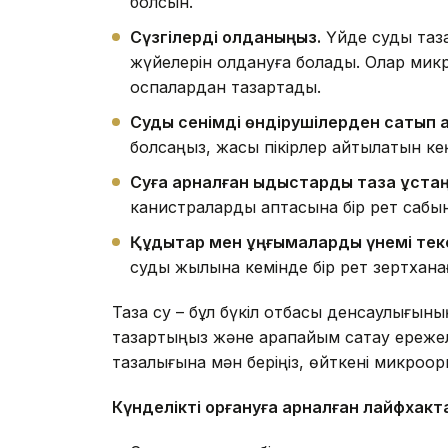
болсын.
Сүзгілерді қолданыңыз.
Үйде суды таза
жүйелерін қолдануға болады. Олар мик
қоспалардан тазартады.
Суды сенімді өндірушілерден сатып 
болсаңыз, жақсы пікірлер айтылатын ке
Суға арналған ыдыстарды таза ұста
канистраларды аптасына бір рет сабы
Құдықтар мен ұңғымаларды үнемі тек
суды жылына кемінде бір рет зертханаға
Таза су – бұл бүкіл отбасы денсаулығыны
тазартыңыз және қарапайым сақтау ереже
тазалығына мән беріңіз, өйткені микроо
Күнделікті қорғануға арналған ла
йфхак
т