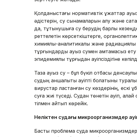
Қолданыстағы нормативтік құжаттар ауыз
әдістерін, су сынамаларын алу және сақт
да, тұтынушыға су берудің барлық кезеңд
реттелетін көрсеткіштерге, органолептик
химиялық-аналитикалық және радиациялық 
тұрғындарды ауыз сумен қамтамасыз ету
эпидемиялық тұрғыдан қауіпсіздігіне кепілд
Таза ауыз су – бұл бүкіл отбасы денсаулы
судың қаншалықты қауіпті болатыны тура
вирустар ластанған су көздерінің, ескі 
суға жиі түседі. Судан төнетін қауіп, қала
тілмен айтып көрейік.
Неліктен судағы
микроорганизм
дер қау
Басты проблема суда микроорганизмдер