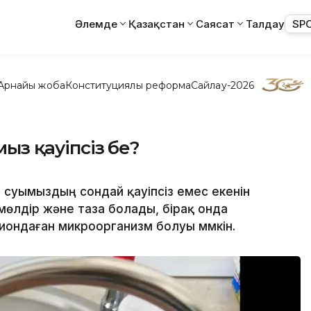
Әлемде
Қазақстан
Саясат
Талдау
SP
Арнайы жоба
Конституциялық реформа
Сайлау-2026
мыз қауіпсіз бе?
н суымыздың сондай қауіпсіз емес екенін
өлдір және таза болады, бірақ онда
лиондаған микроорганизм болуы мүмкін.