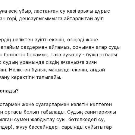
а ескі құбыр, ластанған су көзі арқылы дұрыс
н гөрі, денсаулығымызға айтарлықтай қауіп
ің неліктен қауіпті екенін, өзіңізді және
арапайым сөздермен айтамыз, сонымен қатар суды
 бөлісетін боламыз. Таза ауыз су - бүкіл отбасы
р судың құрамында сіздің ағзаңызға зиян
ін. Неліктен бұның маңызды екенін, қандай
ану керектігін талқылайық.
болады?
қыстармен және суағарлармен келетін көптеген
н ортасы болып табылады. Судың санитариялық
ылған сумен жабдықтау суы, бөтелкедегі су,
лдер), жүзу бассейндері, сарқынды сұйықтықтар