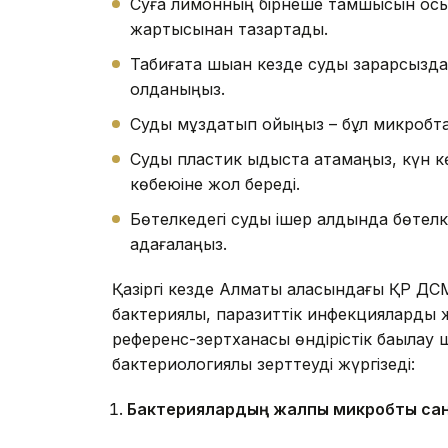
Суға лимонның бірнеше тамшысын қосы
жартысынан тазартады.
Табиғатқа шыққан кезде суды зарарсыз
қолданыңыз.
Суды мұздатып қойыңыз – бұл микробт
Суды пластик ыдыста ақтамаңыз, күн к
көбеюіне жол береді.
Бөтелкедегі суды ішер алдында бөтелк
қадағалаңыз.
Қазіргі кезде Алматы қаласындағы ҚР
бактериялық, паразиттік инфекцияларды жә
референс-зертханасы өндірістік бақылау 
бактериологиялық зерттеуді жүргізеді:
Б
актери
ялардың жалпы микробтық са