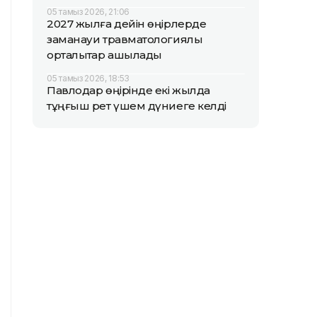
05 тамыз 2026, 21:06
2027 жылға дейін өңірлерде
заманауи травматологиялық
орталықтар ашылады
05 тамыз 2026, 18:53
Павлодар өңірінде екі жылда
тұңғыш рет үшем дүниеге келді