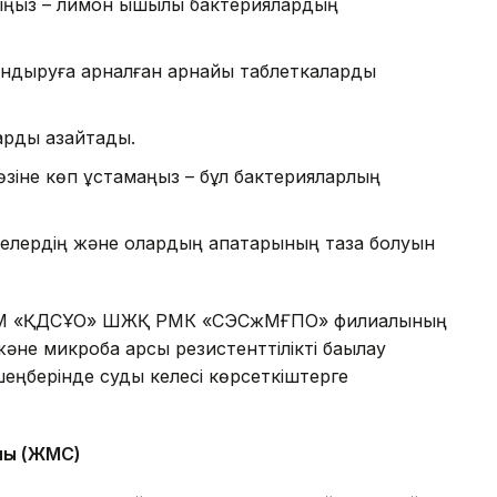
ңыз – лимон қышқылы бактериялардың
дандыруға арналған арнайы таблеткаларды
арды азайтады.
өзіне көп ұстамаңыз – бұл бактерияларлың
елердің және олардың қақпақтарының таза болуын
 ДСМ «ҚДСҰО» ШЖҚ РМК «СЭСжМҒПО» филиалының
не микробқа қарсы резистенттілікті бақылау
шеңберінде суды келесі көрсеткіштерге
ны
(
Ж
М
С
)