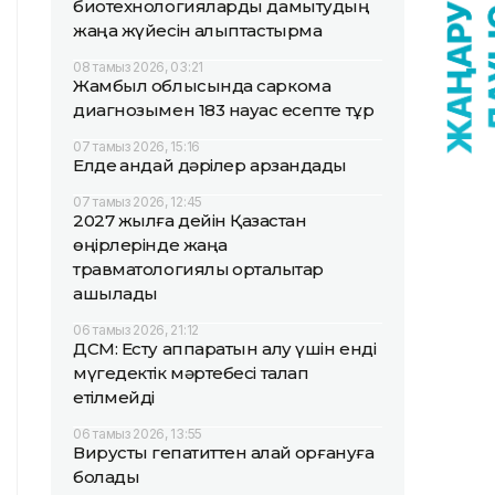
биотехнологияларды дамытудың
жаңа жүйесін қалыптастырмақ
08 тамыз 2026, 03:21
Жамбыл облысында саркома
диагнозымен 183 науқас есепте тұр
07 тамыз 2026, 15:16
Елде қандай дәрілер арзандады
07 тамыз 2026, 12:45
2027 жылға дейін Қазақстан
өңірлерінде жаңа
травматологиялық орталықтар
ашылады
06 тамыз 2026, 21:12
ДСМ: Есту аппаратын алу үшін енді
мүгедектік мәртебесі талап
етілмейді
06 тамыз 2026, 13:55
Вирустық гепатиттен қалай қорғануға
болады