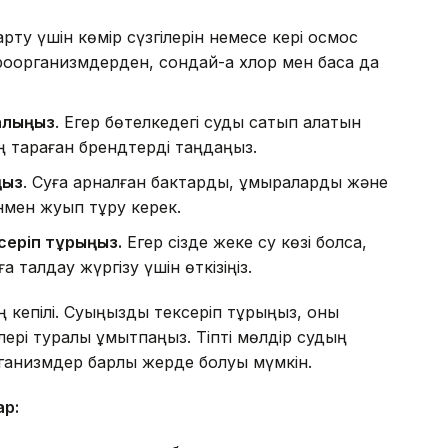
рту үшін көмір сүзгілерін немесе кері осмос
роорганизмдерден, сондай-ақ хлор мен басқа да
алыңыз
. Егер бөтелкедегі суды сатып алатын
ң тараған брендтерді таңдаңыз.
ңыз
. Суға арналған бактарды, құмыраларды және
нмен жуып тұру керек.
серіп тұрыңыз
.
Егер сізде жеке су көзі болса,
 талдау жүргізу үшін өткізіңіз.
ң кепілі. Суыңызды тексеріп тұрыңыз, оны
лері туралы ұмытпаңыз. Тіпті мөлдір судың
рганизмдер барлық жерде болуы мүмкін.
ар
: