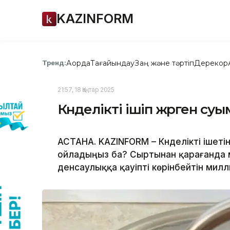
KAZINFORM
Ақорда
Тағайындау
Заң және тәртіп
Дерекқор
Тренд:
21:57, 18 Қаңтар 2025
Күнделікті ішіп жүрген суы
АСТАНА. KAZINFORM – Күнделікті ішеті
ойладыңыз ба? Сыртынан қарағанда м
денсаулыққа қауіпті көрінбейтін мил