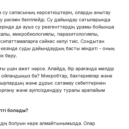
 су сапасының көрсеткіштерін, оларды анықтау
ау рәсімін белгілейді. Су дайындау сатыларында
ерінде де ауыз су реагенттердің құрамы бойынша
алық, микробиологиялық, паразитологиялық,
сипаттамаларға сәйкес келуі тиіс. Сондықтан
 кезінде суды дайындаудың басты міндеті - оның
ік беру.
ғы үшін қажет нәрсе. Алайда, бір қарағанда мөлдір
лы ойландыңыз ба? Микробтар, бактериялар және
құбырлардың және дұрыс сақтамау себептерінен
й қорғану және қауіпсіздендіру туралы қарапайым
іпті болады
?
дің болуын көре алмайтынымызда. Олар