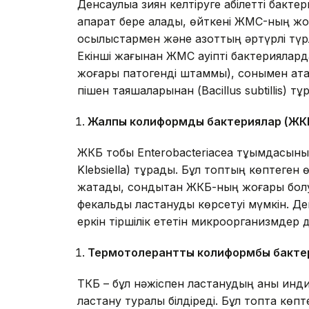
Денсаулыққа зиян келтіруге қабілетті бак
ақпарат бере алады, өйткені ЖMC-ның жо
қосылыстармен және азоттың әртүрлі тү
Екінші жағынан ЖMC қауіпті бактерияларда
жоғары патогенді штаммы), сонымен қат
пішен таяқшаларынан (Bacillus subtillis) тұ
Жалпы
колиформ
д
ы бактери
ялар
(
Ж
К
ЖКБ тобы Enterobacteriacea тұқымдасының
Klebsiella) тұрады. Бұл топтың көптеген
жатады, сондықтан ЖКБ-ның жоғары бол
фекальды ластануды көрсетуі мүмкін. Деге
еркін тіршілік ететін микроорганизмдер 
Термотолерант
т
ы колиформ
бы
бакте
ТКБ – бұл нәжіспен ластанудың анық инд
ластану туралы білдіреді. Бұл топта көпт