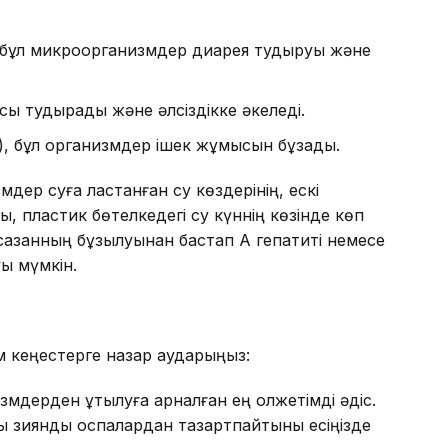
, бұл микроорганизмдер диарея тудыруы және
сық тудырады және әлсіздікке әкеледі.
), бұл организмдер ішек жұмысын бұзады.
дер суға ластанған су көздерінің, ескі
, пластик бөтелкедегі су күннің көзінде көп
сқазанның бұзылуынан бастап А гепатиті немесе
уы мүмкін.
ым кеңестерге назар аударыңыз:
мдерден құтылуға арналған ең қолжетімді әдіс.
ты зиянды қоспалардан тазартпайтыны есіңізде