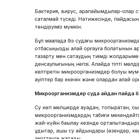
Бактерия, вирус, қарапайымдылар-олар суғ
сақталмай түседі. Нәтижесінде, пайдасына
төндіруіміз мүмкін.
Бұл мақалада біз судағы микроорганизмдерд
отбасыңызды қалай қорғауға болатынын қ
тазарту мен сақтаудың тиімді жолдарымен
денсаулығының негізі. Алайда тіпті мөлді
келтіретін микроорганизмдер болуы мүмк
қауіптер бар екенін және олардан қалай қорғ
Микроорганизмдер суда қайдан пайда 
Су көп мөлшерде ауадан, топырақтан, қо
микроорганизмдердің табиғи мекендейті
жай-күйін бақылау кезінде орталықтандыр
құдықтар, ашық су айдындары (өзендер, кө
зерттеуге жатады.