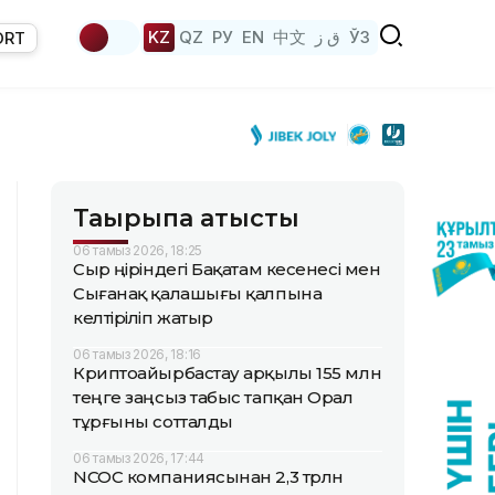
KZ
QZ
РУ
EN
中文
ق ز
ЎЗ
ORT
Тақырыпқа қатысты
06 тамыз 2026, 18:25
Сыр өңіріндегі Бақатам кесенесі мен
Сығанақ қалашығы қалпына
келтіріліп жатыр
06 тамыз 2026, 18:16
Криптоайырбастау арқылы 155 млн
теңге заңсыз табыс тапқан Орал
тұрғыны сотталды
06 тамыз 2026, 17:44
NCOC компаниясынан 2,3 трлн