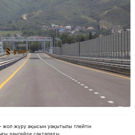
і — жол жүру ақысын уақытылы төлейтін
нғы деңгейде сақталады.