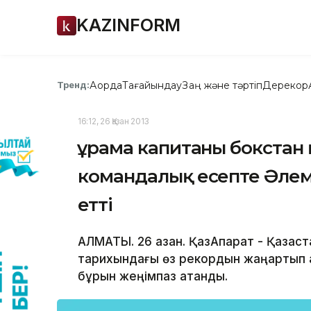
KAZINFORM
Ақорда
Тағайындау
Заң және тәртіп
Дерекқор
Тренд:
16:12, 26 Қазан 2013
Құрама капитаны бокста
командалық есепте Әле
етті
АЛМАТЫ. 26 қазан. ҚазАқпарат - Қазақ
тарихындағы өз рекордын жаңартып қа
бұрын жеңімпаз атанды.