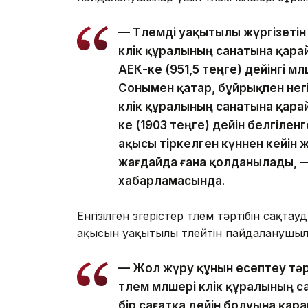
— Төлемді уақытылы жүргізеті
көлік құралының санатына қарай
АЕК-ке (951,5 теңге) дейінгі м
Сонымен қатар, бұйрықпен негі
көлік құралының санатына қарай
ке (1903 теңге) дейін белгіле
ақысы тіркелген күннен кейін ж
жағдайда ғана қолданылады, —
хабарламасында.
Енгізілген өзгерістер төлем тәртібін сақ
ақысын уақытылы төлейтін пайдаланушыла
— Жол жүру құнын есептеу тәрт
төлем мөлшері көлік құралының
бір сағатқа дейін болуына қар