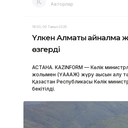
Авторлар
18:00, 06 Тамыз 2026
Үлкен Алматы айналма ж
өзгерді
АСТАНА. KAZINFORM — Көлік министрл
жолымен (ҮАААЖ) жүру ақысын алу тәрт
Қазақстан Республикасы Көлік минист
бекітілді.