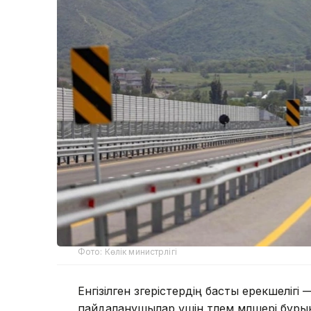
Фото: Көлік министрлігі
Енгізілген өзгерістердің басты ерекшеліг
пайдаланушылар үшін төлем мөлшері бұры