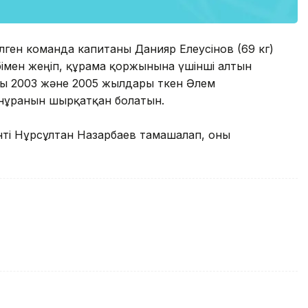
рілген команда капитаны Данияр Елеусінов (69 кг)
імен жеңіп, құрама қоржынына үшінші алтын
сы 2003 және 2005 жылдары өткен Әлем
нұранын шырқатқан болатын.
ті Нұрсұлтан Назарбаев тамашалап, оны