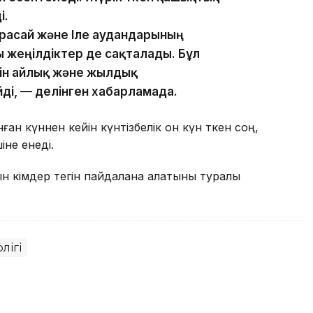
і.
расай және Іле аудандарының
 жеңілдіктер де сақталады. Бұл
ін айлық және жылдық
ді, — делінген хабарламада.
ан күннен кейін күнтізбелік он күн өткен соң,
іне енеді.
н кімдер тегін пайдалана алатыны туралы
лігі