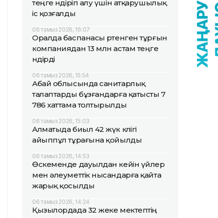
теңге өндіріп алу үшін атқарушылық
іс қозғалды
06 тамыз 2026, 16:07
Оралда баспанасы өртенген тұрғын
компаниядан 13 млн астам теңге
өндірді
06 тамыз 2026, 15:54
Абай облысында санитарлық
талаптарды бұзғандарға қатысты 7
786 хаттама толтырылды
06 тамыз 2026, 15:03
Алматыда биыл 42 жүк көлігі
айыппұл тұрағына қойылды
06 тамыз 2026, 14:53
Өскеменде дауылдан кейін үйлер
мен әлеуметтік нысандарға қайта
жарық қосылды
06 тамыз 2026, 14:24
Қызылордада 32 жеке мектептің