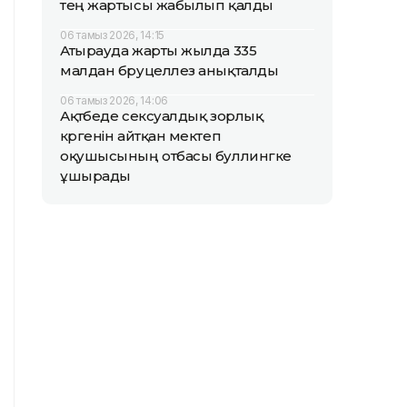
тең жартысы жабылып қалды
06 тамыз 2026, 14:15
Атырауда жарты жылда 335
малдан бруцеллез анықталды
06 тамыз 2026, 14:06
Ақтөбеде сексуалдық зорлық
көргенін айтқан мектеп
оқушысының отбасы буллингке
ұшырады