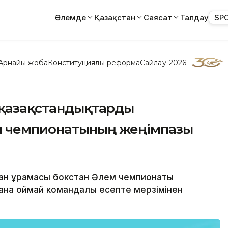
Әлемде
Қазақстан
Саясат
Талдау
SP
Арнайы жоба
Конституциялық реформа
Сайлау-2026
н қазақстандықтарды
м чемпионатының жеңімпазы
стан құрамасы бокстан Әлем чемпионаты
на қоймай командалық есепте мерзімінен