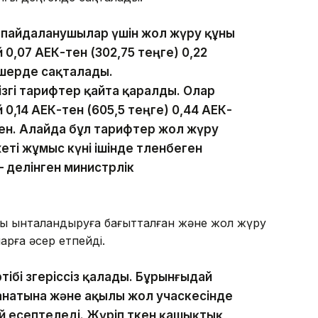
н пайдаланушылар үшін жол жүру құны
 0,07 АЕК-тен (302,75 теңге) 0,22
өлшерде сақталады.
згі тарифтер қайта қаралды. Олар
 0,14 АЕК-тен (605,5 теңге) 0,44 АЕК-
нген. Алайда бұл тарифтер жол жүру
еті жұмыс күні ішінде төленбеген
 делінген министрлік
тауды ынталандыруға бағытталған және жол жүру
рға әсер етпейді.
ібі өзгеріссіз қалады. Бұрынғыдай
 санатына және ақылы жол учаскесінде
ай есептеледі. Жүріп өткен қашықтық