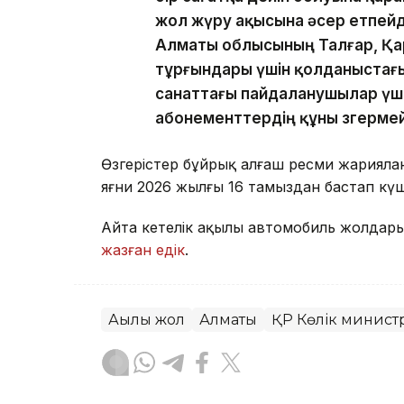
жол жүру ақысына әсер етпейд
Алматы облысының Талғар, Қа
тұрғындары үшін қолданыстағы
санаттағы пайдаланушылар үш
абонементтердің құны өзгермей
Өзгерістер бұйрық алғаш ресми жарияланғ
яғни 2026 жылғы 16 тамыздан бастап күш
Айта кетелік ақылы автомобиль жолдары
жазған едік
.
Ақылы жол
Алматы
ҚР Көлік министр