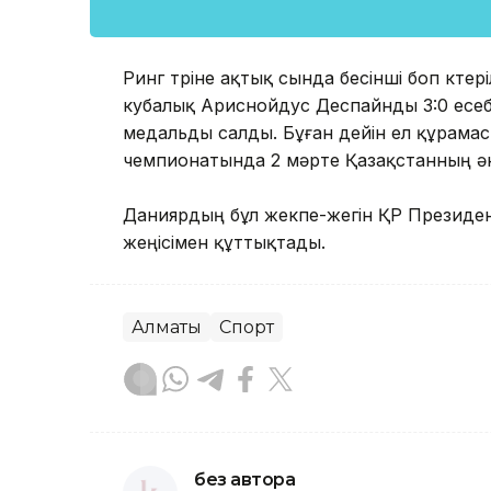
Ринг төріне ақтық сында бесінші боп көте
кубалық Ариснойдус Деспайнды 3:0 есеб
медальды салды. Бұған дейін ел құрама
чемпионатында 2 мәрте Қазақстанның ә
Даниярдың бұл жекпе-жегін ҚР Президен
жеңісімен құттықтады.
Алматы
Спорт
без автора