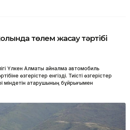
олында төлем жасау тәртібі
ігі Үлкен Алматы айналма автомобиль
ібіне өзгерістер енгізді. Тиісті өзгерістер
рі міндетін атқарушының бұйрығымен