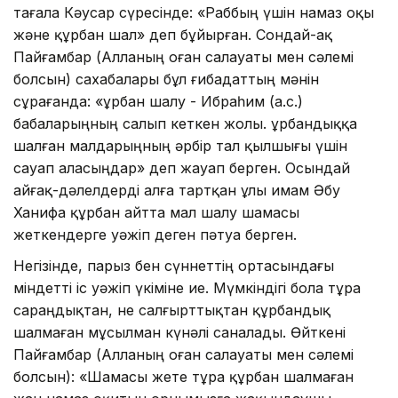
тағала Кәусар сүресінде: «Раббың үшін намаз оқы
және құрбан шал» деп бұйырған. Сондай-ақ
Пайғамбар (Алланың оған салауаты мен сәлемі
болсын) сахабалары бұл ғибадаттың мәнін
сұрағанда: «Құрбан шалу - Ибраһим (а.с.)
бабаларыңның салып кеткен жолы. Құрбандыққа
шалған малдарыңның әрбір тал қылшығы үшін
сауап аласыңдар» деп жауап берген. Осындай
айғақ-дәлелдерді алға тартқан ұлы имам Әбу
Ханифа құрбан айтта мал шалу шамасы
жеткендерге уәжіп деген пәтуа берген.
Негізінде, парыз бен сүннеттің ортасындағы
міндетті іс уәжіп үкіміне ие. Мүмкіндігі бола тұра
сараңдықтан, не салғырттықтан құрбандық
шалмаған мұсылман күнәлі саналады. Өйткені
Пайғамбар (Алланың оған салауаты мен сәлемі
болсын): «Шамасы жете тұра құрбан шалмаған