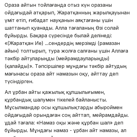
Ораза айтын тойлағанда отыз күн оразаны
ойдағыдай атқарып, Жаратқанның жарылқауынан
үміт етіп, ғибадат науқанын аяқтағаны үшін
шаттанып қуанады. Алла тағаланың Өзі солай
бұйырды. Бақара сүресінде былай делінеді:
«(Жаратқан Ие) ...сендердің мерзімді (рамазан
айын) толтырып, тура жолға салғаны үшін Аллаға
тәкбір айтуларыңды (мейрамдауларыңды)
(қалайды)». Тәпсіршілер мұндағы тәкбір айтудың
мағынасы ораза айт намазын оқу, айттау деп
түсіндірген.
Ал Құрбан айты қажылық құлшылығымен,
құрбандық шалумен тікелей байланысты.
Мұсылмандар осы құлшылықтарды абыроймен
ойдағыдай орындаған соң айттап, мейрамдайды.
Құдай тағала: «Намаз оқы және құрбан шал» деп
бұйырды. Мұндағы намаз - Құрбан айт намазы, ал