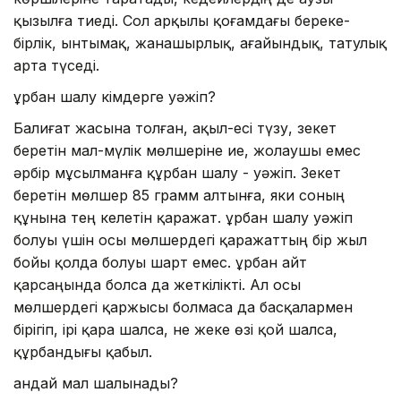
қызылға тиеді. Сол арқылы қоғамдағы береке-
бірлік, ынтымақ, жанашырлық, ағайындық, татулық
арта түседі.
Құрбан шалу кімдерге уәжіп?
Балиғат жасына толған, ақыл-есі түзу, зекет
беретін мал-мүлік мөлшеріне ие, жолаушы емес
әрбір мұсылманға құрбан шалу - уәжіп. Зекет
беретін мөлшер 85 грамм алтынға, яки соның
құнына тең келетін қаражат. Құрбан шалу уәжіп
болуы үшін осы мөлшердегі қаражаттың бір жыл
бойы қолда болуы шарт емес. Құрбан айт
қарсаңында болса да жеткілікті. Ал осы
мөлшердегі қаржысы болмаса да басқалармен
бірігіп, ірі қара шалса, не жеке өзі қой шалса,
құрбандығы қабыл.
Қандай мал шалынады?