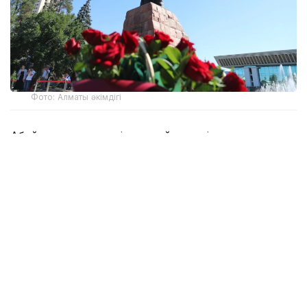
Фото: Алматы әкімдігі
Абай мұрасы әлемдік деңгейде кеңінен танылған.
1995 жылы ақынның 150 жылдығы ЮНЕСКО
көлемінде аталып өтті. Оның әдеби, философиялық
және музыкалық мұрасы, білім, еңбек, әділет және
адамгершілік туралы ой-тұжырымдары бүгін де өз
маңызын жоғалтқан жоқ.
– Абай күніне орай республика бойынша
350-ден астам мәдени, ғылыми-
танымдық, білім беру және спорттық іс-
шара ұйымдастырылады. Республикалық