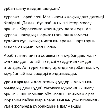
Құрбан шалу қайдан шыққан?
«Құрбан» - араб сөзі. Мағынасы «жақындау» дегенді
білдіреді. Демек, бұл лайықты ізгі істер жасау
арқылы Жаратқанға жақындау деген сөз. Ал
құрбан шалудың шариғаттағы анықтамасы -
«Құдайға құлшылық ниетімен ереже-шарттарын
ескере отырып, мал шалу».
Араб тілінде айтта сойылатын құрбандық мал -
«ұдхия» деп, ал айттың өзі «ъидул-адха» деп
аталады. Ал түркі халықтарында «құрбан шалу»,
«құрбан айты» сөздері қолданылады.
Құран Кәрімде Адам атаның ұлдары Абыл мен
Қабылдың дауы Құдай тағалаға құрбандық шалу
арқылы шешілгендігі айтылады. Сонымен бірге,
Ибраһим пайғамбар иләһи аянмен ұлы Исмаилды
Құдай жолында құрбандыққа шалмақшы