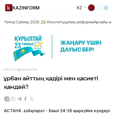
KAZINFORM
KZ
Сайлау-2026
Конституциялық реформа
Арнайы жо
Тренд:
08:52, 22 Қыркүйек 2015
Құрбан айттың қадірі мен қасиеті
қандай?
АСТАНА. ҚазАқпарат - Биыл 24-26 қыркүйек күндері