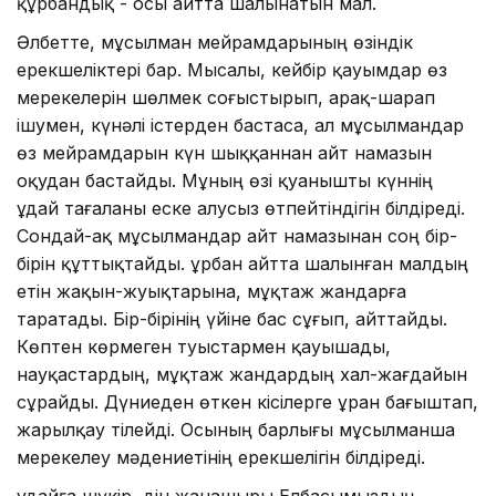
құрбандық - осы айтта шалынатын мал.
Әлбетте, мұсылман мейрамдарының өзіндік
ерекшеліктері бар. Мысалы, кейбір қауымдар өз
мерекелерін шөлмек соғыстырып, арақ-шарап
ішумен, күнәлі істерден бастаса, ал мұсылмандар
өз мейрамдарын күн шыққаннан айт намазын
оқудан бастайды. Мұның өзі қуанышты күннің
Құдай тағаланы еске алусыз өтпейтіндігін білдіреді.
Сондай-ақ мұсылмандар айт намазынан соң бір-
бірін құттықтайды. Құрбан айтта шалынған малдың
етін жақын-жуықтарына, мұқтаж жандарға
таратады. Бір-бірінің үйіне бас сұғып, айттайды.
Көптен көрмеген туыстармен қауышады,
науқастардың, мұқтаж жандардың хал-жағдайын
сұрайды. Дүниеден өткен кісілерге Құран бағыштап,
жарылқау тілейді. Осының барлығы мұ­сылманша
мерекелеу мәдениетінің ерекшелігін білдіреді.
Құдайға шүкір, дін жанашыры Елбасымыздың