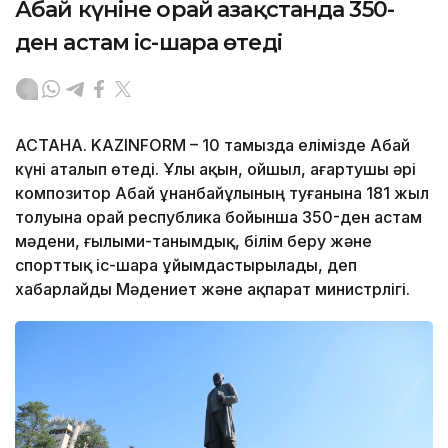
Абай күніне орай Қазақстанда 350-
ден астам іс-шара өтеді
АСТАНА. KAZINFORM – 10 тамызда елімізде Абай
күні аталып өтеді. Ұлы ақын, ойшыл, ағартушы әрі
композитор Абай Құнанбайұлының туғанына 181 жыл
толуына орай республика бойынша 350-ден астам
мәдени, ғылыми-танымдық, білім беру және
спорттық іс-шара ұйымдастырылады, деп
хабарлайды Мәдениет және ақпарат министрлігі.