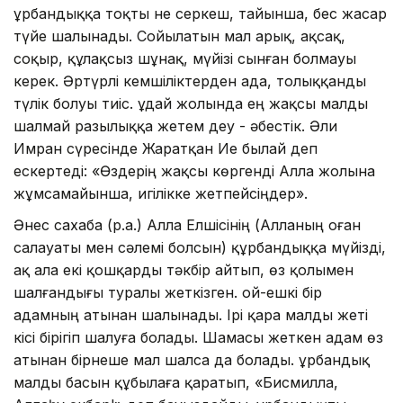
Құрбандыққа тоқты не серкеш, тайынша, бес жасар
түйе шалынады. Сойылатын мал арық, ақсақ,
соқыр, құлақсыз шұнақ, мүйізі сынған болмауы
керек. Әртүрлі кемшіліктерден ада, толыққанды
түлік болуы тиіс. Құдай жолында ең жақсы малды
шалмай разылыққа жетем деу - әбестік. Әли
Имран сүресінде Жаратқан Ие былай деп
ескертеді: «Өздерің жақсы көргенді Алла жолына
жұмсамайынша, игілікке жетпейсіңдер».
Әнес сахаба (р.а.) Алла Елшісінің (Алланың оған
салауаты мен сәлемі болсын) құрбандыққа мүйізді,
ақ ала екі қошқарды тәкбір айтып, өз қолымен
шалғандығы туралы жеткізген. Қой-ешкі бір
адамның атынан шалынады. Ірі қара малды жеті
кісі бірігіп шалуға болады. Шамасы жеткен адам өз
атынан бірнеше мал шалса да болады. Құрбандық
малды басын құбылаға қаратып, «Бисмилла,