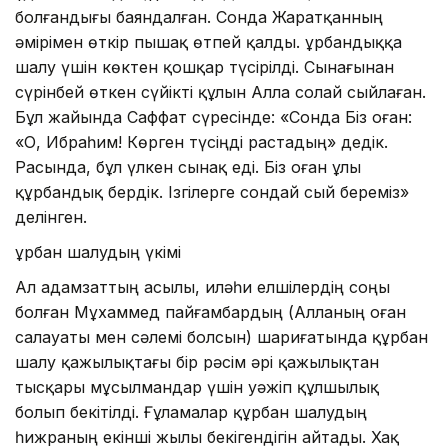
болғандығы баяндалған. Сонда Жаратқанның
әмірімен өткір пышақ өтпей қалды. Құрбандыққа
шалу үшін көктен қошқар түсірілді. Сынағынан
сүрінбей өткен сүйікті құлын Алла солай сыйлаған.
Бұл жайында Саффат сүресінде: «Сонда Біз оған:
«О, Ибраһим! Көрген түсіңді растадың» дедік.
Расында, бұл үлкен сынақ еді. Біз оған ұлы
құрбандық бердік. Ізгілерге сондай сый береміз»
делінген.
Құрбан шалудың үкімі
Ал адамзаттың асылы, иләһи елшілердің соңы
болған Мұхаммед пайғамбардың (Алланың оған
салауаты мен сәлемі болсын) шариғатында құрбан
шалу қажылықтағы бір рәсім әрі қажылықтан
тысқары мұсылмандар үшін уәжіп құлшылық
болып бекітілді. Ғұламалар құрбан шалудың
һижраның екінші жылы бекігендігін айтады. Хақ