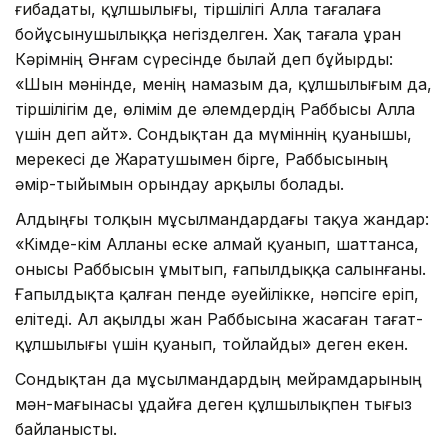
ғибадаты, құлшылығы, тіршілігі Алла тағалаға
бойұсынушылыққа негізделген. Хақ тағала Құран
Кәрімнің Әнғам сүресінде былай деп бұйырды:
«Шын мәнінде, менің намазым да, құлшылығым да,
тіршілігім де, өлімім де әлемдердің Раббысы Алла
үшін деп айт». Сондықтан да мүміннің қуанышы,
мерекесі де Жаратушымен бірге, Раббысының
әмір-тыйымын орындау арқылы болады.
Алдыңғы толқын мұсылмандардағы тақуа жандар:
«Кімде-кім Алланы еске алмай қуанып, шаттанса,
онысы Раббысын ұмытып, ғапылдыққа салынғаны.
Ғапылдықта қалған пенде әуейілікке, нәпсіге еріп,
елітеді. Ал ақылды жан Раббысына жасаған тағат-
құлшылығы үшін қуанып, тойлайды» деген екен.
Сондықтан да мұсылмандардың мейрамдарының
мән-мағынасы Құдайға деген құлшылықпен тығыз
байланысты.