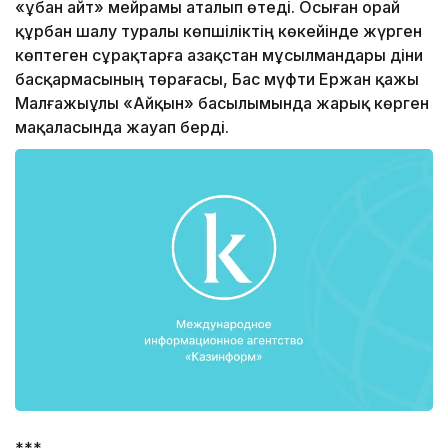
«Құбан айт» мейрамы аталып өтеді. Осыған орай
құрбан шалу туралы көпшіліктің көкейінде жүрген
көптеген сұрақтарға Қазақстан мұсылмандары діни
басқармасының төрағасы, Бас мүфти Ержан қажы
Малғажыұлы «Айқын» басылымында жарық көрген
мақаласында жауап берді.
***