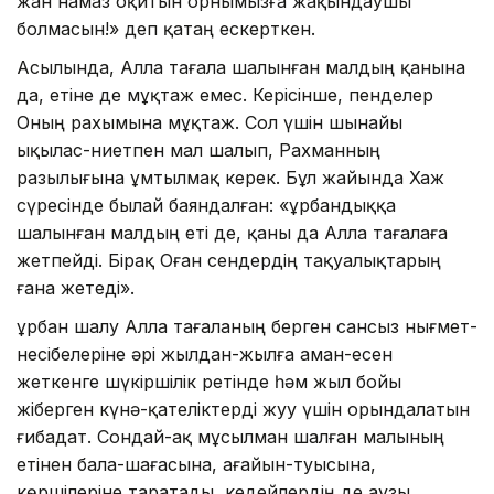
жан намаз оқитын орнымызға жақындаушы
болмасын!» деп қатаң ескерткен.
Асылында, Алла тағала шалынған малдың қанына
да, етіне де мұқтаж емес. Керісінше, пенделер
Оның рахымына мұқтаж. Сол үшін шынайы
ықылас-ниетпен мал шалып, Рахманның
разылығына ұмтылмақ керек. Бұл жайында Хаж
сүресінде былай баяндалған: «Құрбандыққа
шалынған малдың еті де, қаны да Алла тағалаға
жетпейді. Бірақ Оған сендердің тақуалықтарың
ғана жетеді».
Құрбан шалу Алла тағаланың берген сансыз нығмет-
несібелеріне әрі жылдан-жылға аман-есен
жеткенге шүкіршілік ретінде һәм жыл бойы
жіберген күнә-қателіктерді жуу үшін орындалатын
ғибадат. Сондай-ақ мұсылман шалған малының
етінен бала-шағасына, ағайын-туысына,
көршілеріне таратады, кедейлердің де аузы