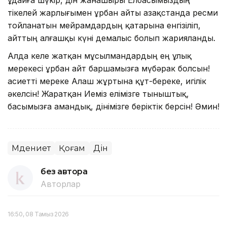
тікелей жарлығымен Құрбан айты Қазақстанда ресми
тойланатын мейрамдардың қатарына енгізіліп,
айттың алғашқы күні демалыс болып жарияланды.
Алда келе жатқан мұсылмандардың ең ұлық
мерекесі Құрбан айт баршамызға мүбәрак болсын!
Қасиетті мереке Алаш жұртына құт-береке, игілік
әкелсін! Жаратқан Иеміз елімізге тыныштық,
басымызға амандық, дінімізге беріктік берсін! Әмин!
Мәдениет
Қоғам
Дін
без автора
Авторлар
16:50, 08 Тамыз 2026