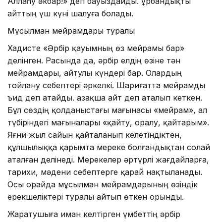
Аллаһу әкбар!» деп бауыздайды. Құрбандықты
айттың үш күні шалуға болады.
Мұсылман мейрамдары туралы
Хадисте «Әрбір қауымның өз мейрамы бар»
делінген. Расында да, әрбір елдің өзіне тән
мейрамдары, айтулы күндері бар. Олардың
тойлану себептері әркелкі. Шариғатта мейрамды
ъид деп атайды. Қазақша айт деп аталып кеткен.
Бұл сөздің қолданыстағы мағынасы «мейрам», ал
түбіріндегі мағыналары «қайту, оралу, қайтарым».
Яғни жыл сайын қайталанып келетіндіктен,
құлшылыққа қарымта мереке болғандықтан солай
аталған делінеді. Мерекелер әртүрлі жағдайларға,
тарихи, мәдени себептерге қарай нақтыланады.
Осы орайда мұсылман мейрамдарының өзіндік
ерекшеліктері туралы айтып өткен орынды.
Жаратушыға иман келтірген үмбеттің әрбір