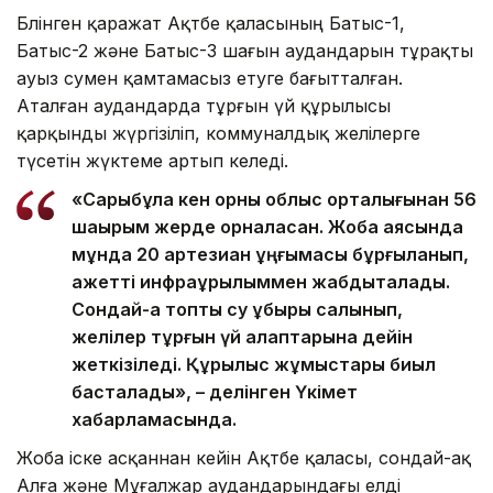
Бөлінген қаражат Ақтөбе қаласының Батыс-1,
Батыс-2 және Батыс-3 шағын аудандарын тұрақты
ауыз сумен қамтамасыз етуге бағытталған.
Аталған аудандарда тұрғын үй құрылысы
қарқынды жүргізіліп, коммуналдық желілерге
түсетін жүктеме артып келеді.
«Сарыбұлақ кен орны облыс орталығынан 56
шақырым жерде орналасқан. Жоба аясында
мұнда 20 артезиан ұңғымасы бұрғыланып,
қажетті инфрақұрылыммен жабдықталады.
Сондай-ақ топтық су құбыры салынып,
желілер тұрғын үй алаптарына дейін
жеткізіледі. Құрылыс жұмыстары биыл
басталады», – делінген Үкімет
хабарламасында.
Жоба іске асқаннан кейін Ақтөбе қаласы, сондай-ақ
Алға және Мұғалжар аудандарындағы елді