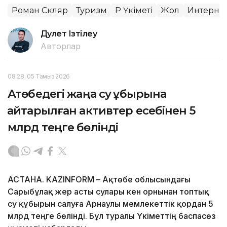
Роман Скляр
Туризм
ҚР Үкіметі
Жол
Интерне
Дәулет Ізтілеу
Авторлар
08:28, 05 Тамыз 2026
Ақтөбедегі жаңа су құбырына
қайтарылған активтер есебінен 5
млрд теңге бөлінді
АСТАНА. KAZINFORM – Ақтөбе облысындағы
Сарыбұлақ жер асты сулары кен орнынан топтық
су құбырын салуға Арнаулы мемлекеттік қордан 5
млрд теңге бөлінді. Бұл туралы Үкіметтің баспасөз