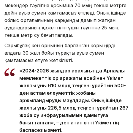
мекендер тәулігіне қосымша 70 мың текше метрге
дейін ауыз сумен қамтамасыз етіледі. Оның ішінде
облыс орталығының қарқынды дамып жатқан
аудандарының қажеттілігі үшін тәулігіне 25 мың
текше метр су бағытталады.
Сарыбұлақ кен орнының барланған қоры өңірді
алдағы 30 жыл бойы тұрақты ауыз сумен
қамтамасыз етуге жеткілікті.
«2024-2026 жылдар аралығында Арнаулы
мемлекеттік қор қаражаты есебінен Үкімет
жалпы құны 610 млрд теңгені құрайтын 500-
ден астам әлеуметтік жобаны
қаржыландыруды мақұлдады. Оның ішінде
жалпы құны 226,5 млрд теңгені құрайтын 267
жоба су инфрақұрылымын дамытуға
бағытталған», – деп атап өтті Үкіметтің
баспасөз қызметі.