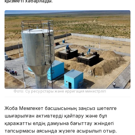
қызметі хабарлады.
Фото: Су ресурстары және ирригация министрлігі
Жоба Мемлекет басшысының заңсыз шетелге
шығарылған активтерді қайтару және бұл
қаражатты елдің дамуына бағыттау жөніндегі
тапсырмасы аясында жүзеге асырылып отыр.