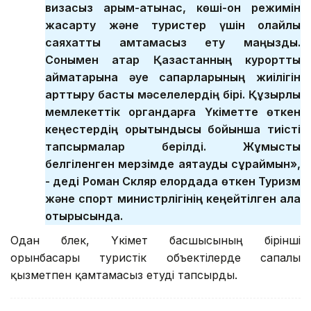
визасыз қарым-қатынас, көші-қон режимін
жақсарту және туристер үшін қолайлы
саяхатты қамтамасыз ету маңызды.
Сонымен қатар Қазақстанның курорттық
аймақтарына әуе сапарларының жиілігін
арттыру басты мәселелердің бірі. Құзырлы
мемлекеттік органдарға Үкіметте өткен
кеңестердің қорытындысы бойынша тиісті
тапсырмалар берілді. Жұмысты
белгіленген мерзімде аяқтауды сұраймын»,
- деді Роман Скляр елордада өткен Туризм
және спорт министрлігінің кеңейтілген алқа
отырысында.
Одан бөлек, Үкімет басшысының бірінші
орынбасары туристік объектілерде сапалы
қызметпен қамтамасыз етуді тапсырды.