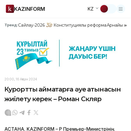
KAZINFORM
KZ
Сайлау-2026
Конституциялық реформа
Арнайы жо
Тренд:
20:00, 16 Ақпан 2024
Курорттық аймақтарға әуе қатынасын
жиілету керек – Роман Скляр
АСТАНА. KAZINFORM – ҚР Премьер-Министрінің