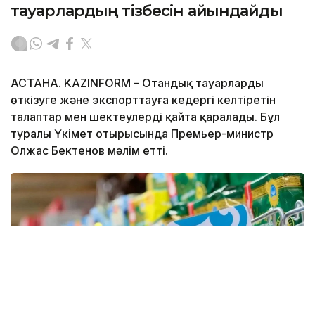
тауарлардың тізбесін айқындайды
АСТАНА. KAZINFORM – Отандық тауарларды
өткізуге және экспорттауға кедергі келтіретін
талаптар мен шектеулерді қайта қаралады. Бұл
туралы Үкімет отырысында Премьер-министр
Олжас Бектенов мәлім етті.