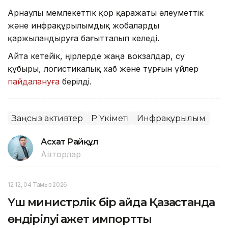
Арнаулы мемлекеттік қор қаражаты әлеуметтік
және инфрақұрылымдық жобаларды
қаржыландыруға бағытталып келеді.
Айта кетейік, өңірлерде жаңа вокзалдар, су
құбыры, логистикалық хаб және тұрғын үйлер
пайдалануға
берілді.
Заңсыз активтер
ҚР Үкіметі
Инфрақұрылым
Асхат Райқұл
Авторлар
12:12, 04 Тамыз 2026
Үш министрлік бір айда Қазақстанда
өндірілуі қажет импорттық