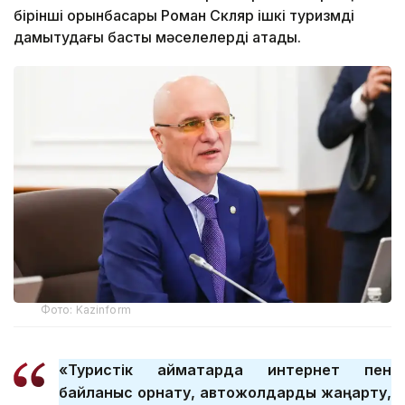
бірінші орынбасары Роман Скляр ішкі туризмді
дамытудағы басты мәселелерді атады.
Фото: Kazinform
«Туристік аймақтарда интернет пен
байланыс орнату, автожолдарды жаңарту,