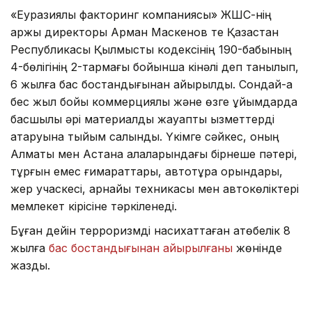
«Еуразиялық факторинг компаниясы» ЖШС-нің
қаржы директоры Арман Маскенов те Қазақстан
Республикасы Қылмыстық кодексінің 190-бабының
4-бөлігінің 2-тармағы бойынша кінәлі деп танылып,
6 жылға бас бостандығынан айырылды. Сондай-ақ
бес жыл бойы коммерциялық және өзге ұйымдарда
басшылық әрі материалдық жауапты қызметтерді
атқаруына тыйым салынды. Үкімге сәйкес, оның
Алматы мен Астана қалаларындағы бірнеше пәтері,
тұрғын емес ғимараттары, автотұрақ орындары,
жер учаскесі, арнайы техникасы мен автокөліктері
мемлекет кірісіне тәркіленеді.
Бұған дейін терроризмді насихаттаған ақтөбелік 8
жылға
бас бостандығынан айырылғаны
жөнінде
жаздық.