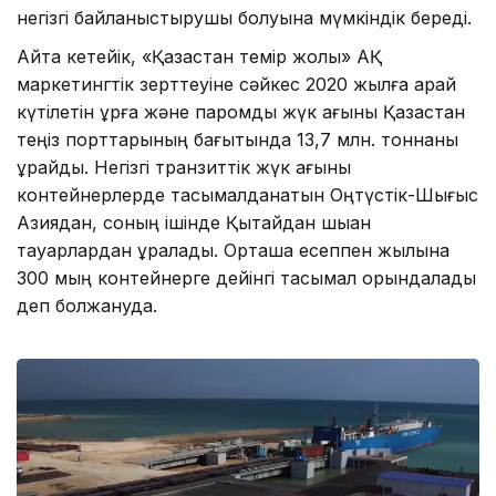
негізгі байланыстырушы болуына мүмкіндік береді.
Айта кетейік, «Қазақстан темір жолы» АҚ
маркетингтік зерттеуіне сәйкес 2020 жылға қарай
күтілетін құрғақ және паромдық жүк ағыны Қазақстан
теңіз порттарының бағытында 13,7 млн. тоннаны
құрайды. Негізгі транзиттік жүк ағыны
контейнерлерде тасымалданатын Оңтүстік-Шығыс
Азиядан, соның ішінде Қытайдан шыққан
тауарлардан құралады. Орташа есеппен жылына
300 мың контейнерге дейінгі тасымал орындалады
деп болжануда.