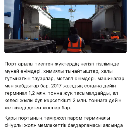
Порт арқылы тиелген жүктердің негізгі тізілімінде
мұнай өнімдері, химиялық тыңайтқыштар, халық
тұтынатын тауарлар, металл өнімдері, машиналар
мен жабдықтар бар. 2017 жылдың соңына дейін
терминал 1,2 млн. тонна жүк тасымалдайды, ал
келесі жылы бұл көрсеткішті 2 млн. тоннаға дейін
жеткізеді деген жоспар бар.
Құрық портының теміржол паром терминалы
«Нұрлы жол» мемлекеттік бағдарламасы аясында