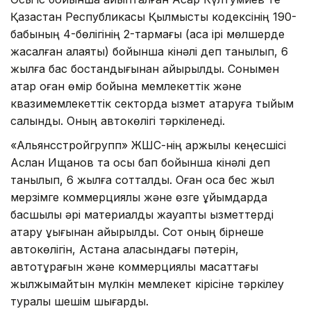
Қазақстан Республикасы Қылмыстық кодексінің 190-
бабының 4-бөлігінің 2-тармағы (аса ірі мөлшерде
жасалған алаяқтық) бойынша кінәлі деп танылып, 6
жылға бас бостандығынан айырылды. Сонымен
қатар оған өмір бойына мемлекеттік және
квазимемлекеттік секторда қызмет атқаруға тыйым
салынды. Оның автокөлігі тәркіленеді.
«Альянсстройгрупп» ЖШС-нің қаржылық кеңесшісі
Аслан Ищанов та осы бап бойынша кінәлі деп
танылып, 6 жылға сотталды. Оған қоса бес жыл
мерзімге коммерциялық және өзге ұйымдарда
басшылық әрі материалдық жауапты қызметтерді
атқару құқығынан айырылды. Сот оның бірнеше
автокөлігін, Астана қаласындағы пәтерін,
автотұрағын және коммерциялық мақсаттағы
жылжымайтын мүлкін мемлекет кірісіне тәркілеу
туралы шешім шығарды.