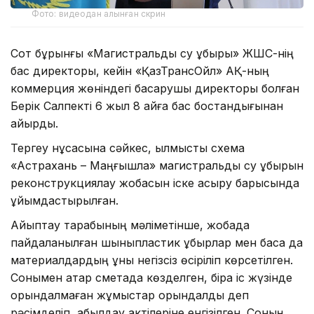
Фото: видеодан алынған скрин
Сот бұрынғы «Магистральдық су құбыры» ЖШС-нің
бас директоры, кейін «ҚазТрансОйл» АҚ-ның
коммерция жөніндегі басқарушы директоры болған
Берік Салпекті 6 жыл 8 айға бас бостандығынан
айырды.
Тергеу нұсқасына сәйкес, қылмыстық схема
«Астрахань – Маңғышлақ» магистральдық су құбырын
реконструкциялау жобасын іске асыру барысында
ұйымдастырылған.
Айыптау тарабының мәліметінше, жобада
пайдаланылған шыныпластик құбырлар мен басқа да
материалдардың құны негізсіз өсіріліп көрсетілген.
Сонымен қатар сметада көзделген, бірақ іс жүзінде
орындалмаған жұмыстар орындалды деп
рәсімделіп, қабылдау актілеріне енгізілген. Соның