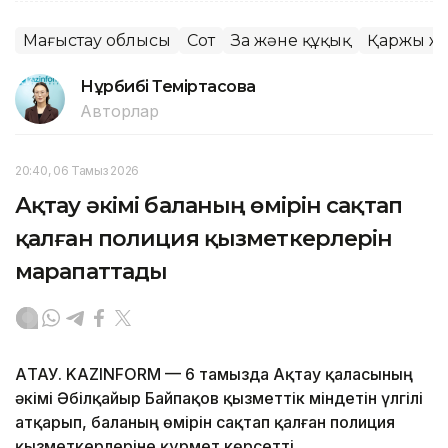
Маңғыстау облысы
Сот
Заң және құқық
Қаржы ж
Нұрбибі Теміртасова
Авторлар
20:40, 06 Тамыз 2026
Ақтау әкімі баланың өмірін сақтап
қалған полиция қызметкерлерін
марапаттады
АҚТАУ. KAZINFORM — 6 тамызда Ақтау қаласының
әкімі Әбілқайыр Байпақов қызметтік міндетін үлгілі
атқарып, баланың өмірін сақтап қалған полиция
қызметкерлеріне құрмет көрсетті.