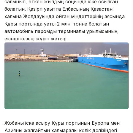
салынып, өткен жылдың соңында іске қосылған
болатын. Қазіргі уақытта Елбасының Қазақстан
халқына Жолдауында қойған міндеттерінің аясында
Құрық портында қуаты 2 млн. тонна болатын
автомобиль паромдық терминалы құрылысының
екінші кезеңі жүріп жатыр.
Жобаны іске асыру Құрық портының Еуропа мен
Азияны жалғайтын халықаралық көлік дәлізіндегі