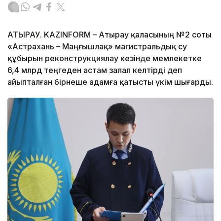
АТЫРАУ. KAZINFORM – Атырау қаласының №2 соты
«Астрахань – Маңғышлақ» магистральдық су
құбырын реконструкциялау кезінде мемлекетке
6,4 млрд теңгеден астам залал келтірді деп
айыпталған бірнеше адамға қатысты үкім шығарды.