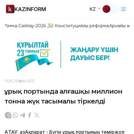
KAZINFORM
KZ
Сайлау-2026
Конституциялық реформа
Арнайы жо
Тренд:
11:26, 19 Қазан 2017
Құрық портында алғашқы миллион
тонна жүк тасымалы тіркелді
АҚТАУ. ҚазАқпарат - Бүгін Құрық портының теміржол