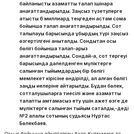
байланысты азаматтық талап ішінара
қанағаттандырылды. Заңсыз түзетулерге
қатысты 6 миллиард теңгеден астам сома
бойынша талап қанағаттандырылды. Сот
талқылауы барысында құбырдың түрі заңсыз
өзгертілгені анықталды. Сондықтан осы
бөлігі бойынша талап-арыз
қанағаттандырылды. Сондай-ақ, сот тергеуі
барысында дәлелденген мүліктерге
салынған тыйымдардың бір бөлігі
мемлекет кірісіне өндірілді, ал қалған бөлігі
заңды иелеріне қайтарылды. Бұдан бөлек,
сотталушыларға тиесілі және азаматтық
талапты қамтамасыз ету үшін қажет өзге де
мүліктерге салынған тыйым сақталды,-деді
№2 қалалық сотының судьясы Нұртас
Бөлекбаев.
Осы іс бойынша айыпталған Асқар Күлтумиев те