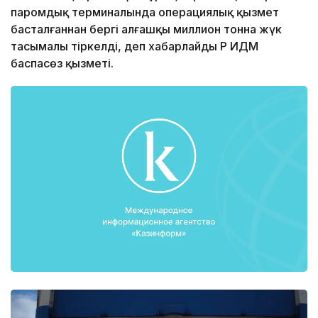
паромдық терминалында операциялық қызмет
басталғаннан бергі алғашқы миллион тонна жүк
тасымалы тіркелді, деп хабарлайды ҚР ИДМ
баспасөз қызметі.