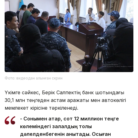
Фото: видеодан алынған скрин
Үкімге сәйкес, Берік Салпектің банк шотындағы
30,1 млн теңгеден астам қаражаты мен автокөлігі
мемлекет кірісіне тәркіленеді.
- Сонымен қатар, сот 12 миллион теңге
көлеміндегі залалдың толық
дәлелденбегенін анықтады. Осыған