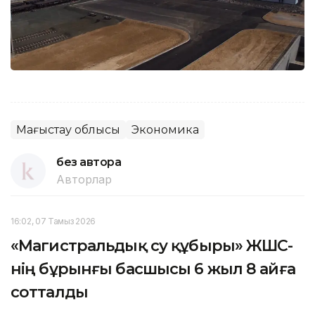
Маңғыстау облысы
Экономика
без автора
Авторлар
16:02, 07 Тамыз 2026
«Магистральдық су құбыры» ЖШС-
нің бұрынғы басшысы 6 жыл 8 айға
сотталды