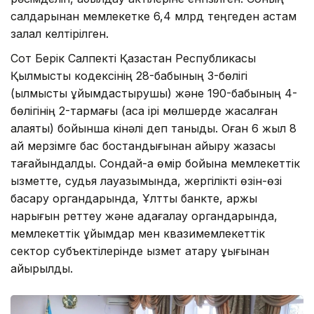
салдарынан мемлекетке 6,4 млрд теңгеден астам
залал келтірілген.
Сот Берік Салпекті Қазақстан Республикасы
Қылмыстық кодексінің 28-бабының 3-бөлігі
(қылмысты ұйымдастырушы) және 190-бабының 4-
бөлігінің 2-тармағы (аса ірі мөлшерде жасалған
алаяқтық) бойынша кінәлі деп таныды. Оған 6 жыл 8
ай мерзімге бас бостандығынан айыру жазасы
тағайындалды. Сондай-ақ өмір бойына мемлекеттік
қызметте, судья лауазымында, жергілікті өзін-өзі
басқару органдарында, Ұлттық банкте, қаржы
нарығын реттеу және қадағалау органдарында,
мемлекеттік ұйымдар мен квазимемлекеттік
сектор субъектілерінде қызмет атқару құқығынан
айырылды.