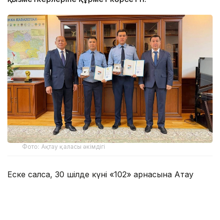
Фото: Ақтау қаласы әкімдігі
Еске салсақ, 30 шілде күні «102» арнасына Ақтау
қаласындағы тұрғын үй кешендерінің бірінде 10-
қабаттағы ашық терезенің сыртқы жақтауында тұрған
баланың өміріне қауіп төніп тұрғаны туралы