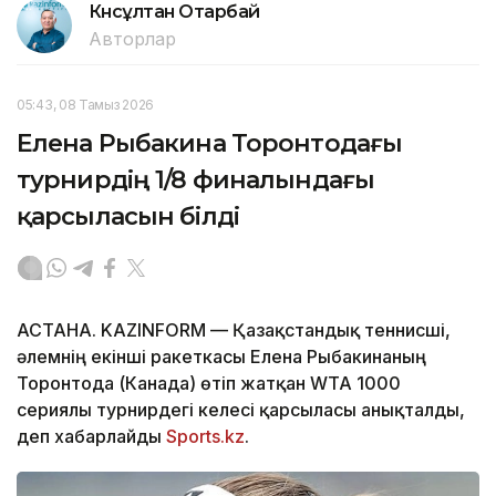
Күнсұлтан Отарбай
Авторлар
05:43, 08 Тамыз 2026
Елена Рыбакина Торонтодағы
турнирдің 1/8 финалындағы
қарсыласын білді
АСТАНА. KAZINFORM — Қазақстандық теннисші,
әлемнің екінші ракеткасы Елена Рыбакинаның
Торонтода (Канада) өтіп жатқан WTA 1000
сериялы турнирдегі келесі қарсыласы анықталды,
деп хабарлайды
Sports.kz
.