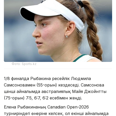
Фото: Sports.kz
1/8 финалда Рыбакина ресейлік Людмила
Самсоновамен (55-орын) кездеседі. Самсонова
үшінші айналымда австралиялық Майя Джойнтты
(75-орын) 7:5, 6:7, 6:2 есебімен жеңді.
Елена Рыбакинаның Canadian Open-2026
турниріндегі өнеріне келсек, ол екінші айналымда