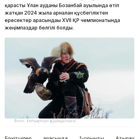
қарасты Ұлан ауданы Бозанбай ауылында өтіп
жатқан 2024 жылға арналған құсбегіліктен
ересектер арасындағы XVII ҚР чемпионатында
жеңімпаздар белгілі болды.
Фото: Ұлттық спорт қауымдастығы
Бүркітшілер арасында 1-орынды Атырау