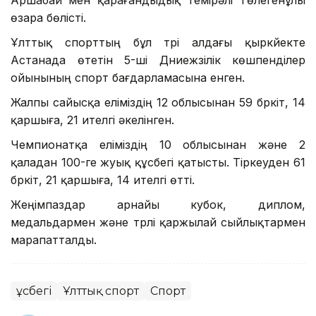
Аршабай мен қарағандыдық Темірәлі Төлегенұлы
өзара бөлісті.
Ұлттық спорттың бұл түрі алдағы қыркүйекте
Астанада өтетін 5-ші Дүниежүзілік көшпенділер
ойынының спорт бағдарламасына енген.
Жалпы сайысқа еліміздің 12 облысынан 59 бүркіт, 14
қаршыға, 21 ителгі әкелінген.
Чемпионатқа еліміздің 10 облысынан және 2
қаладан 100-ге жуық құсбегі қатысты. Тіркеуден 61
бүркіт, 21 қаршыға, 14 ителгі өтті.
Жеңімпаздар арнайы кубок, диплом,
медальдармен және түрлі қаржылай сыйлықтармен
марапатталды.
Құсбегі
Ұлттық спорт
Спорт