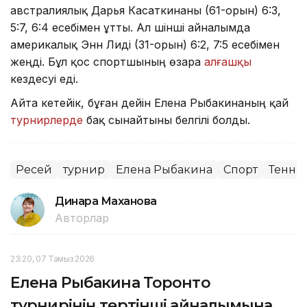
австралиялық Дарья Касаткинаны (61-орын) 6:3,
5:7, 6:4 есебімен ұтты. Ал үшінші айналымда
америкалық Энн Лиді (31-орын) 6:2, 7:5 есебімен
жеңді. Бұл қос спортшының өзара
алғашқы
кездесуі еді.
Айта кетейік, бұған дейін Елена Рыбакинаның қай
турнирлерде
бақ сынайтыны белгілі болды.
Ресей
турнир
Елена Рыбакина
Спорт
Тенни
Динара Маханова
Авторлар
23:20, 07 Тамыз 2026
Елена Рыбакина Торонто
турнирінің төртінші айналымына