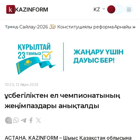
KAZINFORM
KZ
Сайлау-2026
Конституциялық реформа
Арнайы жо
Тренд:
10:23, 12 Ақпан 2024
Құсбегіліктен ел чемпионатының
жеңімпаздары анықталды
АСТАНА. KAZINFORM – Шығыс Қазақстан облысына