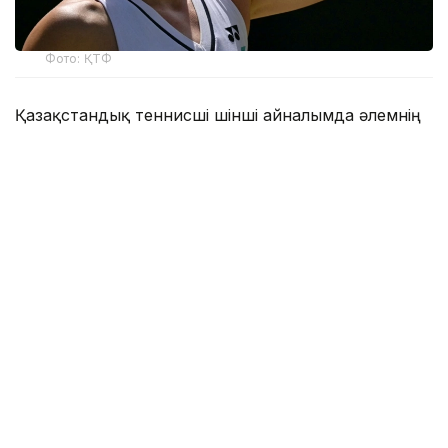
Фото: ҚТФ
Қазақстандық теннисші үшінші айналымда әлемнің
31-ракеткасы, америкалық Энн Лимен шеберлік
байқасты.
Бұл қос спортшының өзара алғашқы кездесуі еді.
Бірінші сетте Елена бірден 2:0, 4:1 есебімен алға
кетті. Бұдан кейін америкалық теннисші есепті
қысқартқанымен, Рыбакина дегеніне жетті — 6:2.
Екінші сетте есеп 4:3 болған мезетте Ли брейк
жасай білді — 5:3. Дегенмен бұдан кейін Елена
қатарынан төрт геймді алды — 7:5.
Бір сағат 28 минутқа созылған бәсеке барысында
Рыбакина 2 эйспен бірге 6 брейк-пойнттың бесеуін