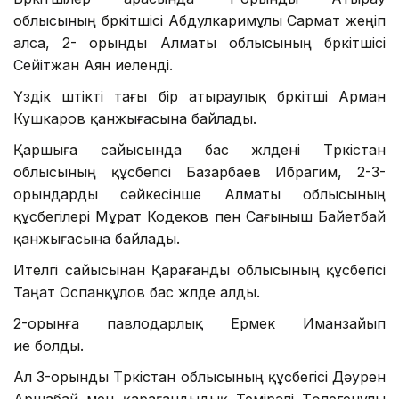
облысының бүркітшісі Абдулкаримұлы Сармат жеңіп
алса, 2- орынды Алматы облысының бүркітшісі
Сейітжан Аян иеленді.
Үздік үштікті тағы бір атыраулық бүркітші Арман
Кушкаров қанжығасына байлады.
Қаршыға сайысында бас жүлдені Түркістан
облысының құсбегісі Базарбаев Ибрагим, 2-3-
орындарды сәйкесінше Алматы облысының
құсбегілері Мұрат Кодеков пен Сағыныш Байетбай
қанжығасына байлады.
Ителгі сайысынан Қарағанды облысының құсбегісі
Таңат Оспанқұлов бас жүлде алды.
2-орынға павлодарлық Ермек Иманзайып
ие болды.
Ал 3-орынды Түркістан облысының құсбегісі Дәурен