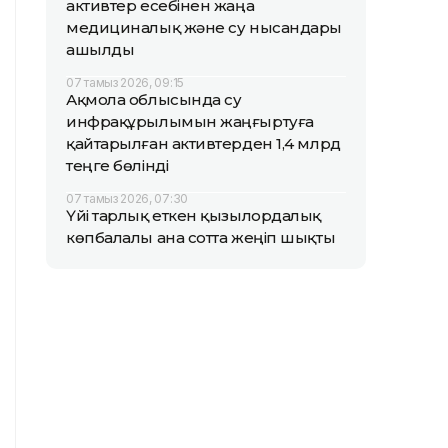
активтер есебінен жаңа
медициналық және су нысандары
ашылды
07 тамыз 2026, 09:15
Ақмола облысында су
инфрақұрылымын жаңғыртуға
қайтарылған активтерден 1,4 млрд
теңге бөлінді
07 тамыз 2026, 07:30
Үйі тарлық еткен қызылордалық
көпбалалы ана сотта жеңіп шықты