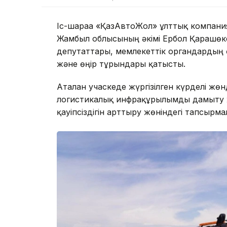
Іс-шараға «ҚазАвтоЖол» ұлттық компани
Жамбыл облысының әкімі Ербол Қарашөке
депутаттары, мемлекеттік органдардың ө
және өңір тұрғындары қатысты.
Аталған учаскеде жүргізілген күрделі 
логистикалық инфрақұрылымды дамыту 
қауіпсіздігін арттыру жөніндегі тапсыр