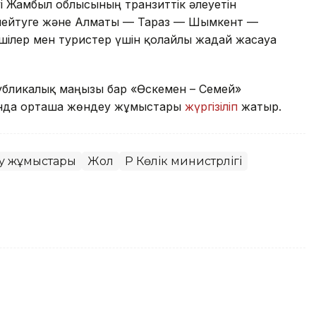
уі Жамбыл облысының транзиттік әлеуетін
 күшейтуге және Алматы — Тараз — Шымкент —
шілер мен туристер үшін қолайлы жағдай жасауға
публикалық маңызы бар «Өскемен – Семей»
ында орташа жөндеу жұмыстары
жүргізіліп
жатыр.
у жұмыстары
Жол
ҚР Көлік министрлігі