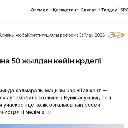
Әлемде
Қазақстан
Саясат
Талдау
SP
Арнайы жоба
Конституциялық реформа
Сайлау-2026
ына 50 жылдан кейін күрделі
нда халықаралық маңызы бар «Ташкент —
» автомобиль жолының Күйік асуының ескі
м учаскесінде көлік қозғалысының ресми
нистрлігі мәлім етті.