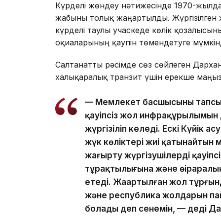
Күрделі жөндеу нәтижесінде 1970-жылда
жабыны толық жаңартылды. Жүргізілген ж
күрделі таулы учаскеде көлік қозғалысын
оқиғаларының қаупін төмендетуге мүмкінд
Салтанатты рәсімде сөз сөйлеген Дарха
халықаралық транзит үшін ерекше маңызға
— Мемлекет басшысының тапсыр
қауіпсіз жол инфрақұрылымын
жүргізіліп келеді. Ескі Күйік а
жүк көліктері жиі қатынайтын м
жаңғырту жүргізушілердің қауіпс
тұрақтылығына және өңіраралық
етеді. Жаңартылған жол тұрғын
және республика жолдарын па
болады деп сенемін, — деді Д