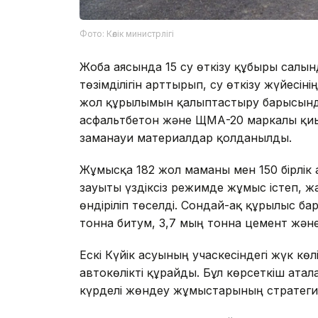
Фото: Көлік министрлігі
Жоба аясында 15 су өткізу құбыры сал
төзімділігін арттырып, су өткізу жүйесіні
жол құрылымын қалыптастыру барысында 
асфальтбетон және ЩМА-20 маркалы қиы
заманауи материалдар қолданылды.
Жұмысқа 182 жол маманы мен 150 бірлі
зауыты үздіксіз режимде жұмыс істеп, ж
өндіріліп төселді. Сондай-ақ құрылыс б
тонна битум, 3,7 мың тонна цемент жән
Ескі Күйік асуының учаскесіндегі жүк көл
автокөлікті құрайды. Бұл көрсеткіш аталғ
күрделі жөндеу жұмыстарының стратеги