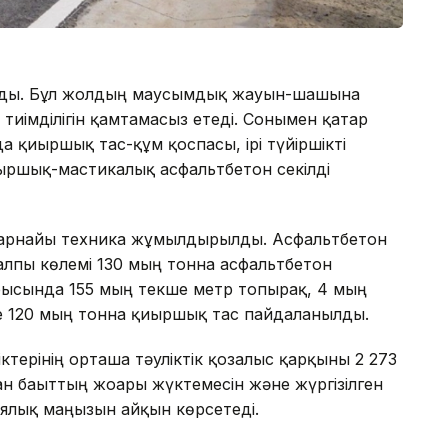
ынды. Бұл жолдың маусымдық жауын-шашынға
ң тиімділігін қамтамасыз етеді. Сонымен қатар
қиыршық тас-құм қоспасы, ірі түйіршікті
ршық-мастикалық асфальтбетон секілді
к арнайы техника жұмылдырылды. Асфальтбетон
алпы көлемі 130 мың тонна асфальтбетон
арысында 155 мың текше метр топырақ, 4 мың
е 120 мың тонна қиыршық тас пайдаланылды.
іктерінің орташа тәуліктік қозғалыс қарқыны 2 273
ан бағыттың жоғары жүктемесін және жүргізілген
ялық маңызын айқын көрсетеді.