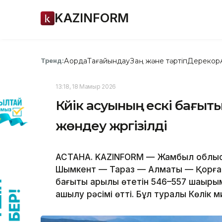
KAZINFORM
Ақорда
Тағайындау
Заң және тәртіп
Дерекқор
Тренд:
13:18, 18 Мамыр 2026
Күйік асуының ескі бағыт
жөндеу жүргізілді
АСТАНА. KAZINFORM — Жамбыл облысы
Шымкент — Тараз — Алматы — Қорғас
бағыты арқылы өтетін 546–557 шақыры
ашылу рәсімі өтті. Бұл туралы Көлік ми