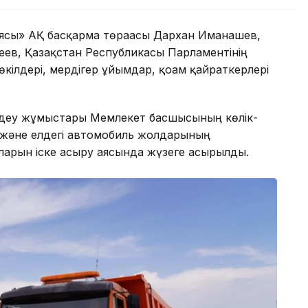
ясы» АҚ басқарма төрағасы Дархан Иманашев,
ев, Қазақстан Республикасы Парламентінің
кілдері, мердігер ұйымдар, қоғам қайраткерлері
жөндеу жұмыстары Мемлекет басшысының көлік-
және елдегі автомобиль жолдарының
маларын іске асыру аясында жүзеге асырылды.