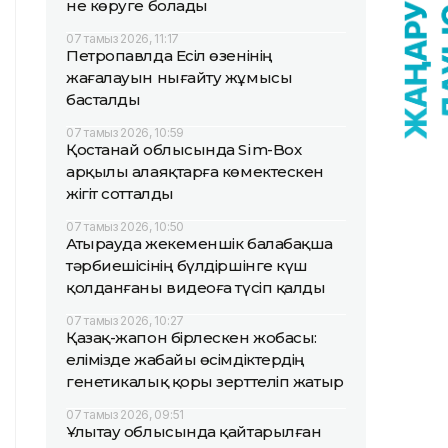
не көруге болады
07 тамыз 2026, 11:17
Петропавлда Есіл өзенінің
жағалауын нығайту жұмысы
басталды
07 тамыз 2026, 10:59
Қостанай облысында Sim-Box
арқылы алаяқтарға көмектескен
жігіт сотталды
07 тамыз 2026, 10:50
Атырауда жекеменшік балабақша
тәрбиешісінің бүлдіршінге күш
қолданғаны видеоға түсіп қалды
07 тамыз 2026, 10:27
Қазақ-жапон бірлескен жобасы:
елімізде жабайы өсімдіктердің
генетикалық қоры зерттеліп жатыр
07 тамыз 2026, 09:51
Ұлытау облысында қайтарылған