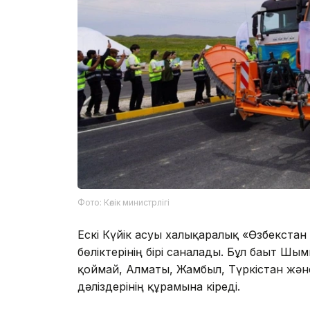
Фото: Көлік министрлігі
Ескі Күйік асуы халықаралық «Өзбекстан
бөліктерінің бірі саналады. Бұл бағыт 
қоймай, Алматы, Жамбыл, Түркістан және
дәліздерінің құрамына кіреді.