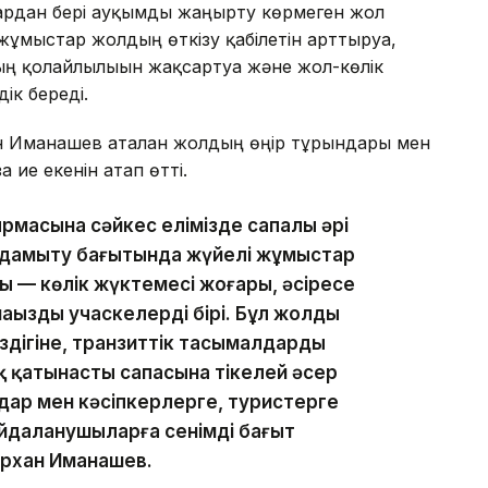
рдан бері ауқымды жаңғырту көрмеген жол
ұмыстар жолдың өткізу қабілетін арттыруға,
ың қолайлылығын жақсартуға және жол-көлік
ік береді.
н Иманашев аталған жолдың өңір тұрғындары мен
 ие екенін атап өтті.
масына сәйкес елімізде сапалы әрі
 дамыту бағытында жүйелі жұмыстар
суы — көлік жүктемесі жоғары, әсіресе
аңызды учаскелердің бірі. Бұл жолды
іздігіне, транзиттік тасымалдардың
 қатынастың сапасына тікелей әсер
дар мен кәсіпкерлерге, туристерге
йдаланушыларға сенімді бағыт
архан Иманашев.