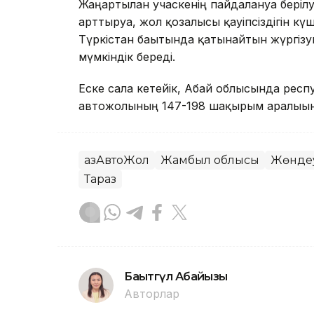
Жаңартылған учаскенің пайдалануға беріл
арттыруға, жол қозғалысы қауіпсіздігін
Түркістан бағытында қатынайтын жүргізу
мүмкіндік береді.
Еске сала кетейік, Абай облысында рес
автожолының 147-198 шақырым аралығ
ҚазАвтоЖол
Жамбыл облысы
Жөнде
Тараз
Бақытгүл Абайқызы
Авторлар