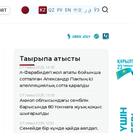
KZ
QZ
РУ
EN
中文
ق ز
ЎЗ
ORT
Тақырыпқа қатысты
07 тамыз 2026, 14:05
Әл-Фарабидегі жол апаты бойынша
сотталған Александр Пактың ісі
апелляциялық сотта қаралды
07 тамыз 2026, 13:00
Ақмол облысындағы сенбілік
барысында 80 тоннаға жуық қоқыс
шығарылды
07 тамыз 2026, 12:52
Семейде бір күнде қайда аялдап,