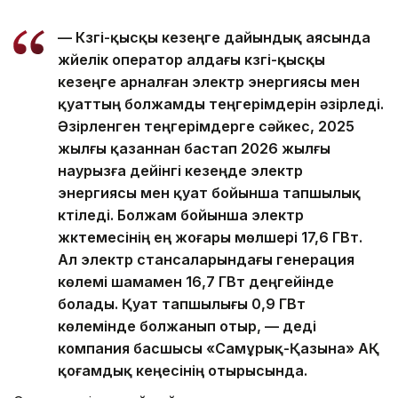
— Күзгі-қысқы кезеңге дайындық аясында
жүйелік оператор алдағы күзгі-қысқы
кезеңге арналған электр энергиясы мен
қуаттың болжамды теңгерімдерін әзірледі.
Әзірленген теңгерімдерге сәйкес, 2025
жылғы қазаннан бастап 2026 жылғы
наурызға дейінгі кезеңде электр
энергиясы мен қуат бойынша тапшылық
күтіледі. Болжам бойынша электр
жүктемесінің ең жоғары мөлшері 17,6 ГВт.
Ал электр стансаларындағы генерация
көлемі шамамен 16,7 ГВт деңгейінде
болады. Қуат тапшылығы 0,9 ГВт
көлемінде болжанып отыр, — деді
компания басшысы «Самұрық-Қазына» АҚ
қоғамдық кеңесінің отырысында.