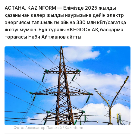
АСТАНА. KAZINFORM — Елімізде 2025 жылдың
қазанынан келер жылдың наурызына дейін электр
энергиясы тапшылығы айына 330 млн кВт/сағатқа
жетуі мүмкін. Бұл туралы «KEGOC» АҚ басқарма
төрағасы Нәби Айтжанов айтты.
Фото: Александр Павский / Kazinform