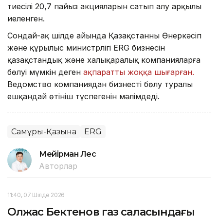
тиесілі 20,7 пайыз акцияларын сатып алу арқылы
иеленген.
Сондай-ақ шілде айында Қазақстанның Өнеркәсіп
және құрылыс министрлігі ERG бизнесін
қазақстандық және халықаралық компанияларға
бөлуі мүмкін деген
ақпаратты жоққа шығарған.
Ведомство компаниядан бизнесті бөлу туралы
ешқандай өтініш түспегенін мәлімдеді.
Самұрық-Қазына
ERG
Мейірман Лес
Авторлар
11:40, 07 Шілде 2026
Олжас Бектенов газ саласындағы