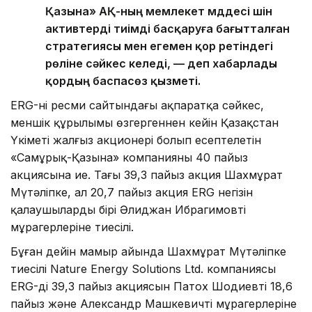
Қазына» АҚ-ның мемлекет мүддесі үшін
активтерді тиімді басқаруға бағытталған
стратегиясы мен егемен қор ретіндегі
рөліне сәйкес келеді, — деп хабарлады
қордың баспасөз қызметі.
ERG-нің ресми сайтындағы ақпаратқа сәйкес,
меншік құрылымы өзгергеннен кейін Қазақстан
Үкіметі жалғыз акционері болып есептелетін
«Самұрық-Қазына» компанияның 40 пайыз
акциясына ие. Тағы 39,3 пайыз акция Шахмұрат
Мүтәліпке, ал 20,7 пайыз акция ERG негізін
қалаушылардың бірі Әлиджан Ибрагимовтің
мұрагерлеріне тиесілі.
Бұған дейін мамыр айында Шахмұрат Мүтәліпке
тиесілі Nature Energy Solutions Ltd. компаниясы
ERG-дің 39,3 пайыз акциясын Патох Шодиевтің 18,6
пайыз және Александр Машкевичтің мұрагерлеріне