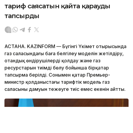
тариф саясатын қайта қарауды
тапсырды
АСТАНА. KAZINFORM — Бүгінгі Үкімет отырысында
газ саласындағы баға белгілеу моделін жетілдіру,
отандық өндірушілерді қолдау және газ
ресурстарын тиімді бөлу бойынша бірқатар
тапсырма берілді. Сонымен қатар Премьер-
министр қолданыстағы тарифтік модель газ
саласының дамуын тежеуге тиіс емес екенін айтты.