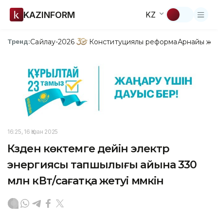
KAZINFORM
KZ
Сайлау-2026
Конституциялық реформа
Арнайы жо
Тренд:
16:25, 16 Қазан 2025
Күзден көктемге дейін электр
энергиясы тапшылығы айына 330
млн кВт/сағатқа жетуі мүмкін