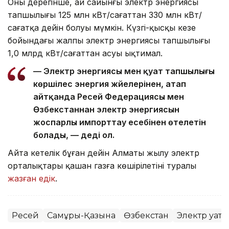
Оның дерегінше, ай сайынғы электр энергиясы
тапшылығы 125 млн кВт/сағаттан 330 млн кВт/
сағатқа дейін болуы мүмкін. Күзгі-қысқы кезең
бойындағы жалпы электр энергиясы тапшылығы
1,0 млрд кВт/сағаттан асуы ықтимал.
— Электр энергиясы мен қуат тапшылығы
көршілес энергия жүйелерінен, атап
айтқанда Ресей Федерациясы мен
Өзбекстаннан электр энергиясын
жоспарлы импорттау есебінен өтелетін
болады, — деді ол.
Айта кетелік бұған дейін Алматы жылу электр
орталықтары қашан газға көшірілетіні туралы
жазған едік
.
Ресей
Самұрық-Қазына
Өзбекстан
Электр қуаты