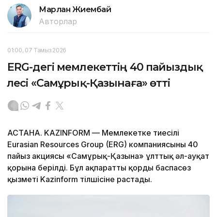
Марлан Жиембай
Авторлар
01:00, 07 Тамыз 2026
ERG-дегі мемлекеттің 40 пайыздық
үлесі «Самұрық-Қазынаға» өтті
АСТАНА. KAZINFORM — Мемлекетке тиесілі
Eurasian Resources Group (ERG) компаниясының 40
пайыз акциясы «Самұрық-Қазына» ұлттық әл-ауқат
қорына берілді. Бұл ақпаратты қордың баспасөз
қызметі Kazinform тілшісіне растады.