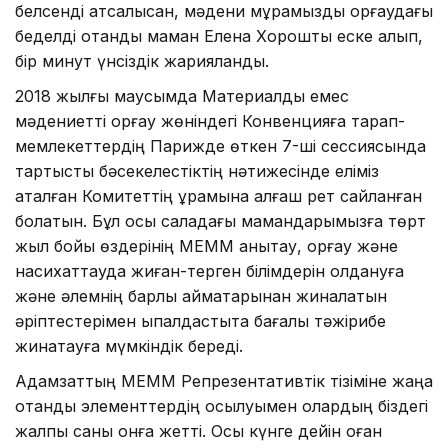
белсенді атсалысқан, мәдени мұрамызды қорғаудағы
беделді отандық маман Елена Хорошты еске алып,
бір минут үнсіздік жарияланды.
2018 жылғы маусымда Материалдық емес
мәдениетті қорғау жөніндегі Конвенцияға тарап-
мемлекеттердің Парижде өткен 7-ші сессиясында
тартысты бәсекелестіктің нәтижесінде еліміз
аталған Комитеттің құрамына алғаш рет сайланған
болатын. Бұл осы саладағы мамандарымызға төрт
жыл бойы өздерінің МЕММ анықтау, қорғау және
насихаттауда жиған-терген білімдерін қолдануға
және әлемнің барлық аймақтарынан жиналатын
әріптестерімен ықпалдастықта бағалы тәжірибе
жинақтауға мүмкіндік береді.
Адамзаттың МЕММ Репрезентативтік тізіміне жаңа
отандық элементтердің қосылуымен олардың біздегі
жалпы саны онға жетті. Осы күнге дейін оған