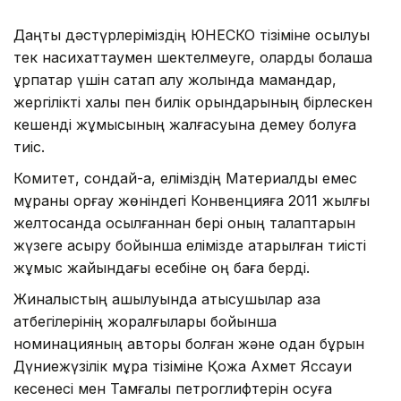
Даңқты дәстүрлеріміздің ЮНЕСКО тізіміне қосылуы
тек насихаттаумен шектелмеуге, оларды болашақ
ұрпақтар үшін сақтап қалу жолында мамандар,
жергілікті халық пен билік орындарының бірлескен
кешенді жұмысының жалғасуына демеу болуға
тиіс.
Комитет, сондай-ақ, еліміздің Материалдық емес
мұраны қорғау жөніндегі Конвенцияға 2011 жылғы
желтоқсанда қосылғаннан бері оның талаптарын
жүзеге асыру бойынша елімізде атқарылған тиісті
жұмыс жайындағы есебіне оң баға берді.
Жиналыстың ашылуында қатысушылар қазақ
атбегілерінің жоралғылары бойынша
номинацияның авторы болған және одан бұрын
Дүниежүзілік мұра тізіміне Қожа Ахмет Яссауи
кесенесі мен Тамғалы петроглифтерін қосуға