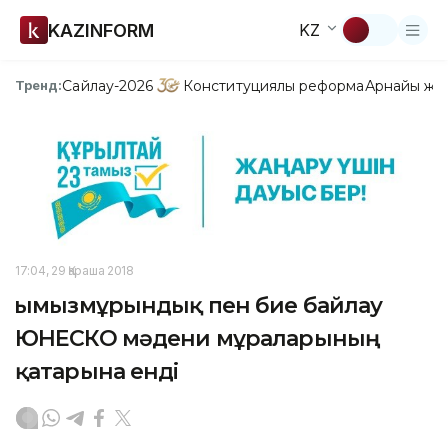
KAZINFORM
KZ
Сайлау-2026
Конституциялық реформа
Арнайы жо
Тренд:
17:04, 29 Қараша 2018
Қымызмұрындық пен бие байлау
ЮНЕСКО мәдени мұраларының
қатарына енді