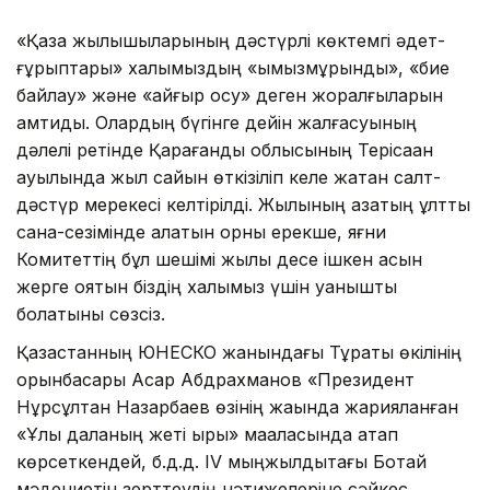
«Қазақ жылқышыларының дәстүрлі көктемгі әдет-
ғұрыптары» халқымыздың «қымызмұрындық», «бие
байлау» және «айғыр қосу» деген жоралғыларын
қамтиды. Олардың бүгінге дейін жалғасуының
дәлелі ретінде Қарағанды облысының Терісаққан
ауылында жыл сайын өткізіліп келе жатқан салт-
дәстүр мерекесі келтірілді. Жылқының қазақтың ұлттық
сана-сезімінде алатын орны ерекше, яғни
Комитеттің бұл шешімі жылқы десе ішкен асын
жерге қоятын біздің халқымыз үшін қуанышты
болатыны сөзсіз.
Қазақстанның ЮНЕСКО жанындағы Тұрақты өкілінің
орынбасары Асқар Абдрахманов «Президент
Нұрсұлтан Назарбаев өзінің жақында жарияланған
«Ұлы даланың жеті қыры» мақаласында атап
көрсеткендей, б.д.д. IV мыңжылдықтағы Ботай
мәдениетін зерттеудің нәтижелеріне сәйкес