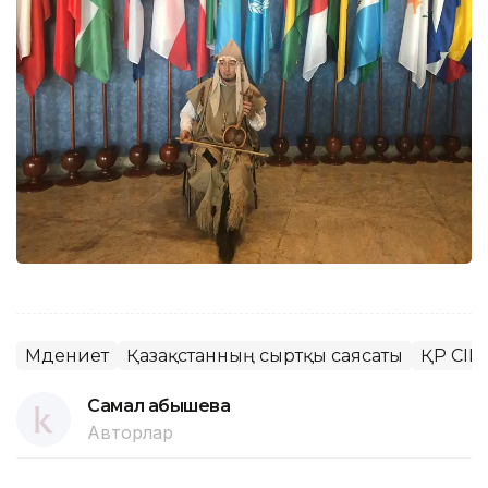
Мәдениет
Қазақстанның сыртқы саясаты
ҚР СІМ
Самал Қабышева
Авторлар