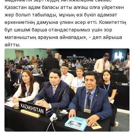
Қазақстан адам баласы атты алғаш қолға үйреткен
жер болып табылады, мұның өзі бүкіл адамзат
өркениетінің дамуына үлкен әсер етті. Комитеттің
бұл шешімі барша отандастарымыз үшін зор
мақтаныштың арқауына айналады», - деп айрықша
айтты.