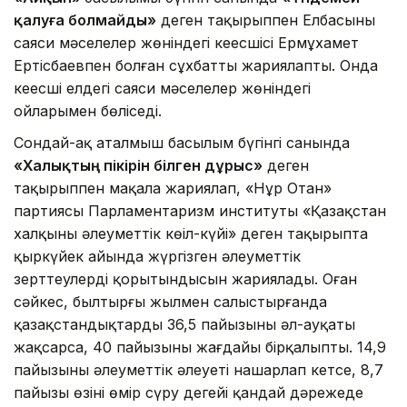
қалуға болмайды»
деген тақырыппен Елбасының
саяси мәселелер жөніндегі кеңесшісі Ермұхамет
Ертісбаевпен болған сұхбатты жариялапты. Онда
кеңесші елдегі саяси мәселелер жөніндегі
ойларымен бөліседі.
Сондай-ақ аталмыш басылым бүгінгі санында
«Халықтың пікірін білген дұрыс»
деген
тақырыппен мақала жариялап, «Нұр Отан»
партиясы Парламентаризм институты «Қазақстан
халқының әлеуметтік көңіл-күйі» деген тақырыпта
қыркүйек айында жүргізген әлеуметтік
зерттеулердің қорытындысын жариялады. Оған
сәйкес, былтырғы жылмен салыстырғанда
қазақстандықтардың 36,5 пайызының әл-ауқаты
жақсарса, 40 пайызының жағдайы бірқалыпты. 14,9
пайызының әлеуметтік әлеуеті нашарлап кетсе, 8,7
пайызы өзінің өмір сүру деңгейі қандай дәрежеде