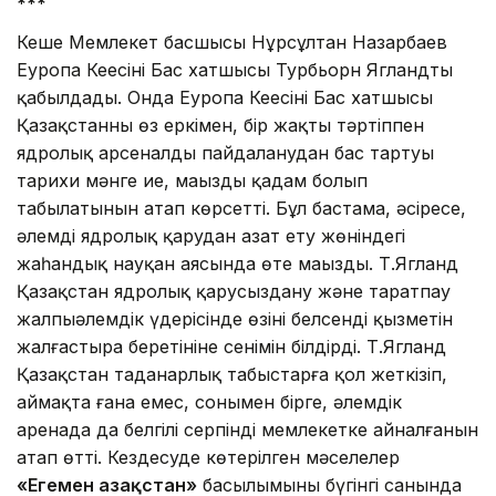
***
Кеше Мемлекет басшысы Нұрсұлтан Назарбаев
Еуропа Кеңесінің Бас хатшысы Турбьорн Ягландты
қабылдады. Онда Еуропа Кеңесінің Бас хат­шы­сы
Қазақстанның өз еркімен, бір жақты тәртіппен
ядролық арсенал­ды пайдаланудан бас тартуы
тарихи мәнге ие, маңызды қадам болып
табылатынын атап көр­сет­ті. Бұл бастама, әсіресе,
әлемді ядролық қарудан азат ету жө­ніндегі
жаһандық науқан аясында өте маңызды. Т.Ягланд
Қазақ­стан ядролық қарусыздану және таратпау
жалпыәлемдік үдерісінде өзі­нің белсенді қызметін
жал­ғас­ты­ра беретініне сенімін білдірді. Т.Ягланд
Қазақстан таңда­нар­лық табыстарға қол жеткізіп,
ай­мақта ғана емес, сонымен бірге, әлемдік
аренада да белгілі серпінді мемлекетке айналғанын
атап өтті. Кездесуде көтерілген мәселелер
«Егемен Қазақстан»
басылымының бүгінгі санында