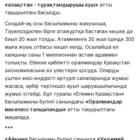
«Қазақстан - тұрақтандырушы күш»
атты
тақырыппен басылды.
Сондай-ақ осы басылымының жазуынша,
Тәуелсіздікпен бірге атажұртқа бастаған көшке де
биыл 20 жыл толды. Атамекенге 20 жыл ішінде 300
мыңға жуық отбасы көшіп келді. Осылайша ел
халқының саны 1 миллионнан астам адаммен
толықты. Еңбекке қабілетті оралмандар Қазақстан
экономикасына өз үлестерін қосуда. Олардың
үштен екісі өндірістің әртүрлі салаларында жұмыс
жасаса, әрбір төртіншісі ауыл шаруашылығында
жұмыс істейді. Бұл туралы «Егемен Қазақстан»
басылымының бүгінгі санындағы
«Оралмандар
мәселесі талқыланды»
атты тақырыптағы
мақалада.
***
«Айқын»
басылымы бүгінгі санында
«Үндемей