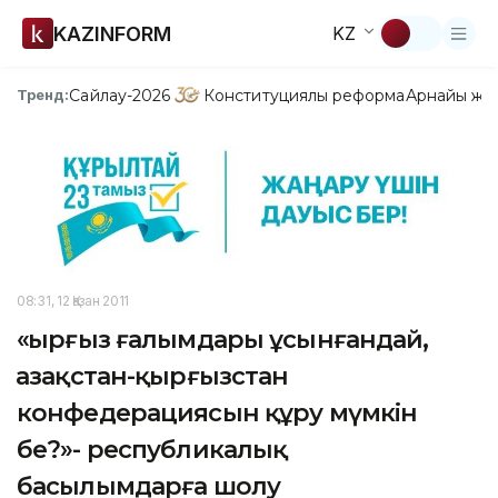
KAZINFORM
KZ
Сайлау-2026
Конституциялық реформа
Арнайы жо
Тренд:
08:31, 12 Қазан 2011
«Қырғыз ғалымдары ұсынғандай,
Қазақстан-қырғызстан
конфедерациясын құру мүмкін
бе?»- республикалық
басылымдарға шолу