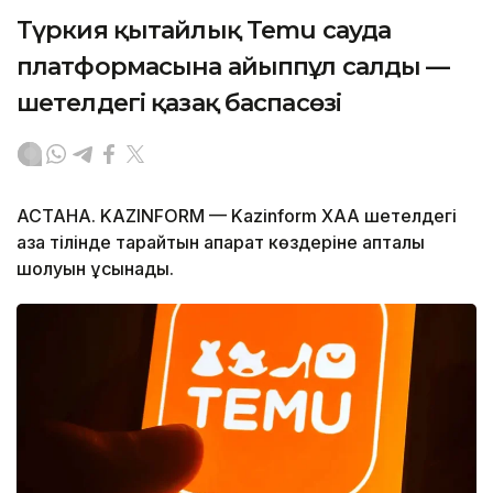
Түркия қытайлық Temu сауда
платформасына айыппұл салды —
шетелдегі қазақ баспасөзі
АСТАНА. KAZINFORM — Kazinform ХАА шетелдегі
қазақ тілінде тарайтын ақпарат көздеріне апталық
шолуын ұсынады.