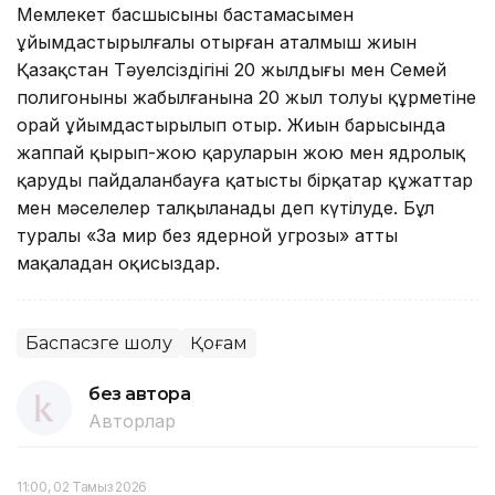
Мемлекет басшысының бастамасымен
ұйымдастырылғалы отырған аталмыш жиын
Қазақстан Тәуелсіздігінің 20 жылдығы мен Семей
полигонының жабылғанына 20 жыл толуы құрметіне
орай ұйымдастырылып отыр. Жиын барысында
жаппай қырып-жою қаруларын жою мен ядролық
қаруды пайдаланбауға қатысты бірқатар құжаттар
мен мәселелер талқыланады деп күтілуде. Бұл
туралы «За мир без ядерной угрозы» атты
мақаладан оқисыздар.
Баспасөзге шолу
Қоғам
без автора
Авторлар
11:00, 02 Тамыз 2026