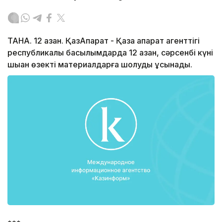
ТАНА. 12 қазан. ҚазАқпарат - Қазақ ақпарат агенттігі
республикалық басылымдарда 12 қазан, сәрсенбі күні
шыққан өзекті материалдарға шолуды ұсынады.