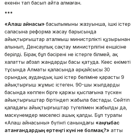
екенін тап басып айта алмаған.
***
«Алаш айнасы»
басылымының жазуынша, ішкі істер
саласына реформа жасау барысында
айықтырғыштар аталмыш министрліктің құзырынан
алынып, Денсаулық сақтау министрлігінің еншісіне
берілді. Бірақ бұл бәсірені не істерге білмей, ақ
халатты абзал жандардың басы қатуда. Кеңес өкіметі
тұсында Алматы қаласында әрқайсысы 30
орындық аудандық ішкі істер бөліміне қарасты 9
айықтырғыш жұмыс істеген. 90-шы жылдардың
басында көппен бірге қаржы қыспағына түскен
айықтырғыштар біртіндеп жабыла бастады. Сөйтіп
қаладағы айықтырғыштар түгелімен жабылды да,
маскүнемдер мәселесі ашық қалды. Бұл туралы
«Алаш айнасының» бүгінгі санындағы
«Қаңғыбас
атанғандардың ертеңгі күні не болмақ?»
атты