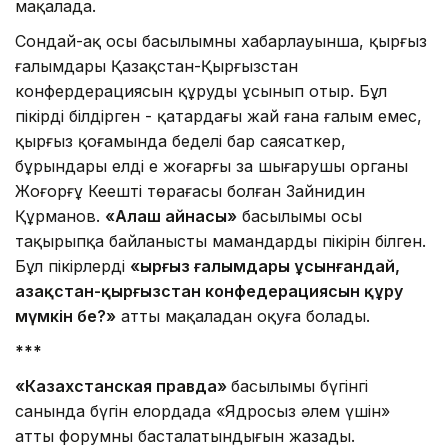
мақалада.
Сондай-ақ осы басылымның хабарлауынша, қырғыз
ғалымдары Қазақстан-Қырғызстан
конфердерациясын құруды ұсынып отыр. Бұл
пікірді білдірген - қатардағы жай ғана ғалым емес,
қырғыз қоғамында беделі бар саясаткер,
бұрындары елдің ең жоғарғы заң шығарушы органы
Жоғорғұ Кеңештің төрағасы болған Зайнидин
Құрманов.
«Алаш айнасы»
басылымы осы
тақырыпқа байланысты мамандардың пікірін білген.
Бұл пікірлерді
«Қырғыз ғалымдары ұсынғандай,
Қазақстан-қырғызстан конфедерациясын құру
мүмкін бе?»
атты мақаладан оқуға болады.
***
«Казахстанская правда»
басылымы бүгінгі
санында бүгін елордада «Ядросыз әлем үшін»
атты форумның басталатындығын жазады.