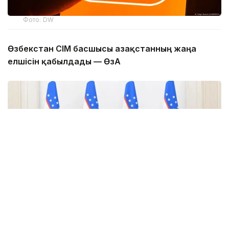
Фото: DW
Өзбекстан СІМ басшысы Қазақстанның жаңа
елшісін қабылдады — ӨзА
Фото: uza.uz