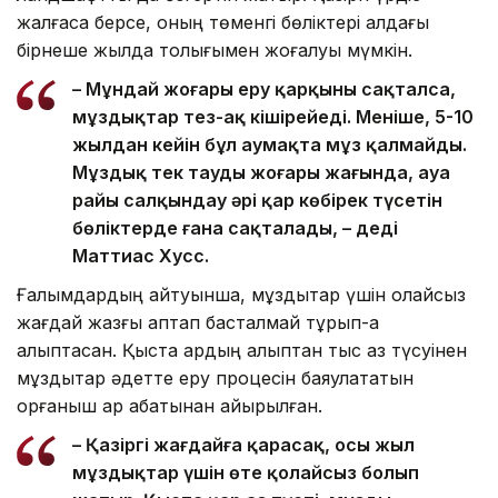
жалғаса берсе, оның төменгі бөліктері алдағы
бірнеше жылда толығымен жоғалуы мүмкін.
– Мұндай жоғары еру қарқыны сақталса,
мұздықтар тез-ақ кішірейеді. Меніңше, 5-10
жылдан кейін бұл аумақта мұз қалмайды.
Мұздық тек таудың жоғары жағында, ауа
райы салқындау әрі қар көбірек түсетін
бөліктерде ғана сақталады, – деді
Маттиас Хусс.
Ғалымдардың айтуынша, мұздықтар үшін қолайсыз
жағдай жазғы аптап басталмай тұрып-ақ
қалыптасқан. Қыста қардың қалыптан тыс аз түсуінен
мұздықтар әдетте еру процесін баяулататын
қорғаныш қар қабатынан айырылған.
– Қазіргі жағдайға қарасақ, осы жыл
мұздықтар үшін өте қолайсыз болып