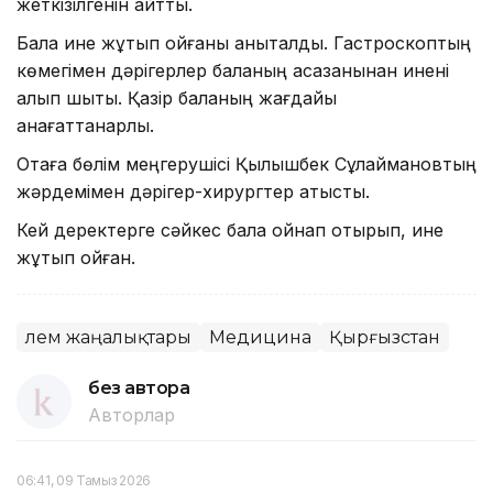
жеткізілгенін айтты.
Бала ине жұтып қойғаны анықталды. Гастроскоптың
көмегімен дәрігерлер баланың асқазанынан инені
алып шықты. Қазір баланың жағдайы
қанағаттанарлық.
Отаға бөлім меңгерушісі Қылышбек Сұлаймановтың
жәрдемімен дәрігер-хирургтер қатысты.
Кей деректерге сәйкес бала ойнап отырып, ине
жұтып қойған.
Әлем жаңалықтары
Медицина
Қырғызстан
без автора
Авторлар
06:41, 09 Тамыз 2026