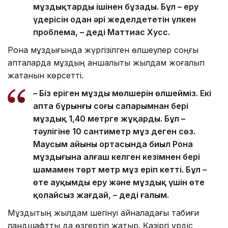
мұздықтарды ішінен бұзады. Бұл – еру
үдерісін одан әрі жеделдететін үлкен
проблема, – деді Маттиас Хусс.
Рона мұздығында жүргізілген өлшеулер соңғы
апталарда мұздың қаншалықты жылдам жоғалып
жатқанын көрсетті.
– Біз еріген мұздың мөлшерін өлшейміз. Екі
апта бұрынғы соңғы сапарымнан бері
мұздық 1,40 метрге жұқарды. Бұл –
тәулігіне 10 сантиметр мұз деген сөз.
Маусым айының ортасында биыл Рона
мұздығына алғаш келген кезімнен бері
шамамен төрт метр мұз еріп кетті. Бұл –
өте ауқымды еру және мұздық үшін өте
қолайсыз жағдай, – деді ғалым.
Мұздықтың жылдам шегінуі айналадағы табиғи
ландшафтты да өзгертіп жатыр. Қазіргі үрдіс