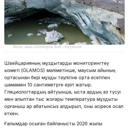
Фото: Jean-Christophe Bott - Keystone
Швейцарияның мұздықтарды мониторингтеу
қызметі (GLAMOS) мәліметінше, маусым айының
ортасынан бері мұздық тәулігіне орта есеппен
шамамен 10 сантиметрге еріп жатыр.
Гляциологтардың айтуынша, қыста қардың аз түсуі
мен қалыптан тыс жоғары температура мұздықты
қорғаныш қар қабатынсыз қалдырып, оны әсіресе осал
еткен.
Ғалымдар осыған байланысты 2026 жылы