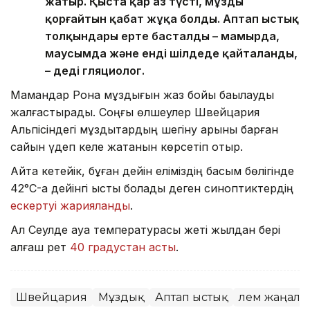
жатыр. Қыста қар аз түсті, мұзды
қорғайтын қабат жұқа болды. Аптап ыстық
толқындары ерте басталды – мамырда,
маусымда және енді шілдеде қайталанды,
– деді гляциолог.
Мамандар Рона мұздығын жаз бойы бақылауды
жалғастырады. Соңғы өлшеулер Швейцария
Альпісіндегі мұздықтардың шегіну қарқыны барған
сайын үдеп келе жатқанын көрсетіп отыр.
Айта кетейік, бұған дейін еліміздің басым бөлігінде
42°C-қа дейінгі ыстық болады деген синоптиктердің
ескертуі жарияланды
.
Ал Сеулде ауа температурасы жеті жылдан бері
алғаш рет
40 градустан асты
.
Швейцария
Мұздық
Аптап ыстық
Әлем жаңал