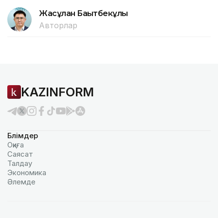
Жасұлан Бақытбекұлы
Авторлар
KAZINFORM
Бөлімдер
Оқиға
Саясат
Талдау
Экономика
Әлемде