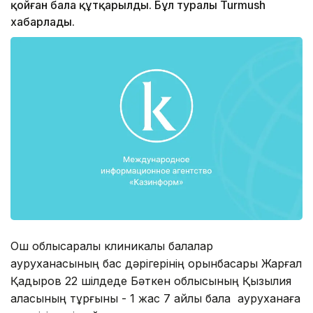
қойған бала құтқарылды. Бұл туралы Turmush
хабарлады.
Ош облысаралық клиникалық балалар
ауруханасының бас дәрігерінің орынбасары Жарғал
Қадыров 22 шілдеде Бәткен облысының Қызылқия
қаласының тұрғыны - 1 жас 7 айлық бала ауруханаға