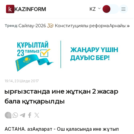
KAZINFORM
KZ
Сайлау-2026
Конституциялық реформа
Арнайы жо
Тренд:
19:14, 23 Шілде 2017
Қырғызстанда ине жұтқан 2 жасар
бала құтқарылды
АСТАНА. ҚазАқпарат - Ош қаласында ине жұтып