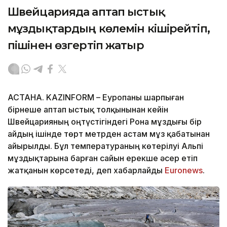
Швейцарияда аптап ыстық
мұздықтардың көлемін кішірейтіп,
пішінен өзгертіп жатыр
АСТАНА. KAZINFORM – Еуропаны шарпыған
бірнеше аптап ыстық толқынынан кейін
Швейцарияның оңтүстігіндегі Рона мұздығы бір
айдың ішінде төрт метрден астам мұз қабатынан
айырылды. Бұл температураның көтерілуі Альпі
мұздықтарына барған сайын ерекше әсер етіп
жатқанын көрсетеді, деп хабарлайды
Еuronews
.