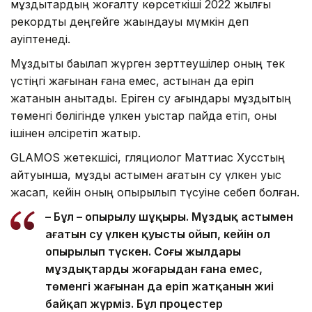
мұздықтардың жоғалту көрсеткіші 2022 жылғы
рекордтық деңгейге жақындауы мүмкін деп
қауіптенеді.
Мұздықты бақылап жүрген зерттеушілер оның тек
үстіңгі жағынан ғана емес, астынан да еріп
жатқанын анықтады. Еріген су ағындары мұздықтың
төменгі бөлігінде үлкен қуыстар пайда етіп, оны
ішінен әлсіретіп жатыр.
GLAMOS жетекшісі, гляциолог Маттиас Хусстың
айтуынша, мұздық астымен ағатын су үлкен қуыс
жасап, кейін оның опырылып түсуіне себеп болған.
– Бұл – опырылу шұңқыры. Мұздық астымен
ағатын су үлкен қуысты ойып, кейін ол
опырылып түскен. Соңғы жылдары
мұздықтардың жоғарыдан ғана емес,
төменгі жағынан да еріп жатқанын жиі
байқап жүрміз. Бұл процестер