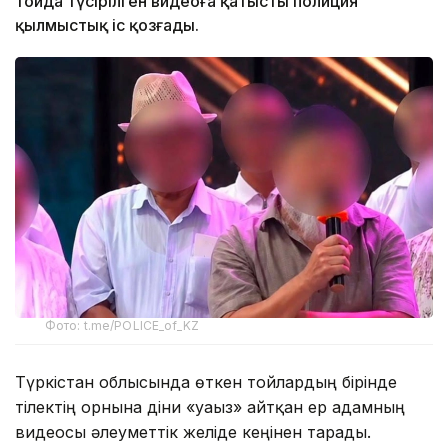
тойда түсірілген видеоға қатысты полиция
қылмыстық іс қозғады.
Фото: t.me/POLICE_of_KZ
Түркістан облысында өткен тойлардың бірінде
тілектің орнына діни «уағыз» айтқан ер адамның
видеосы әлеуметтік желіде кеңінен тарады.