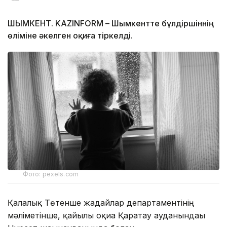
ШЫМКЕНТ. KAZINFORM – Шымкентте бүлдіршіннің
өліміне әкелген оқиға тіркелді.
Фото: pexels.com
Қалалық Төтенше жағдайлар департаментінің
мәліметінше, қайғылы оқиға Қаратау ауданындағы