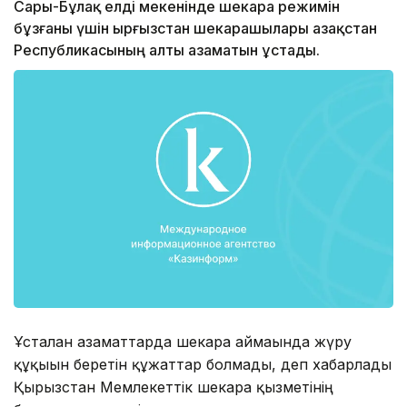
Сары-Бұлақ елді мекенінде шекара режимін
бұзғаны үшін Қырғызстан шекарашылары Қазақстан
Республикасының алты азаматын ұстады.
Ұсталған азаматтарда шекара аймағында жүру
құқығын беретін құжаттар болмады, деп хабарлады
Қырғызстан Мемлекеттік шекара қызметінің