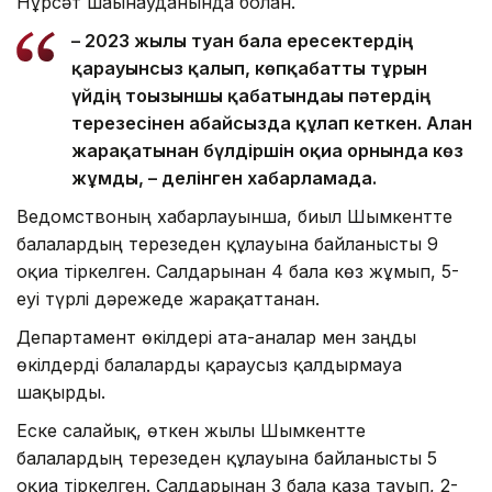
Нұрсәт шағынауданында болған.
– 2023 жылы туған бала ересектердің
қарауынсыз қалып, көпқабатты тұрғын
үйдің тоғызыншы қабатындағы пәтердің
терезесінен абайсызда құлап кеткен. Алған
жарақатынан бүлдіршін оқиға орнында көз
жұмды, – делінген хабарламада.
Ведомствоның хабарлауынша, биыл Шымкентте
балалардың терезеден құлауына байланысты 9
оқиға тіркелген. Салдарынан 4 бала көз жұмып, 5-
еуі түрлі дәрежеде жарақаттанған.
Департамент өкілдері ата-аналар мен заңды
өкілдерді балаларды қараусыз қалдырмауға
шақырды.
Еске салайық, өткен жылы Шымкентте
балалардың терезеден құлауына байланысты 5
оқиға тіркелген. Салдарынан 3 бала қаза тауып, 2-