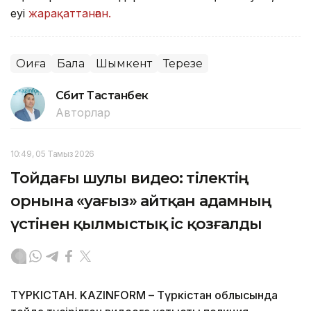
еуі
жарақаттанған.
Оқиға
Бала
Шымкент
Терезе
Сәбит Тастанбек
Авторлар
10:49, 05 Тамыз 2026
Тойдағы шулы видео: тілектің
орнына «уағыз» айтқан адамның
үстінен қылмыстық іс қозғалды
ТҮРКІСТАН. KAZINFORM – Түркістан облысында