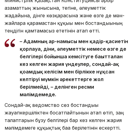
Министрлік Қазақстан Конституциясы әрбір
азаматтың жынысына, тегіне, әлеуметтік
жағдайына, дінге көзқарасына және өзге де мән-
жайларға қарамастан құқығы мен бостандығының
теңдігін қамтамасыз ететінін атап өтті.
– Адамның ар-намысы мен қадір-қасиетін
қорлауға, діни, әлеуметтік немесе өзге де
белгілері бойынша кемсітуге бағытталған
кез келген жария үндеулер, сондай-ақ
қоғамдық келісім мен бірлікке нұқсан
келтіруі мүмкін әрекеттерге жол
берілмейді, – делінген ресми
мәлімдемеде.
Сондай-ақ ведомство сөз бостандығы
жауапкершіліктен босатпайтынын атап өтіп, заң
талаптарын бұзу белгілері бар кез келген жария
мәлімдемеге құқықтық баға берілетінін ескертті.