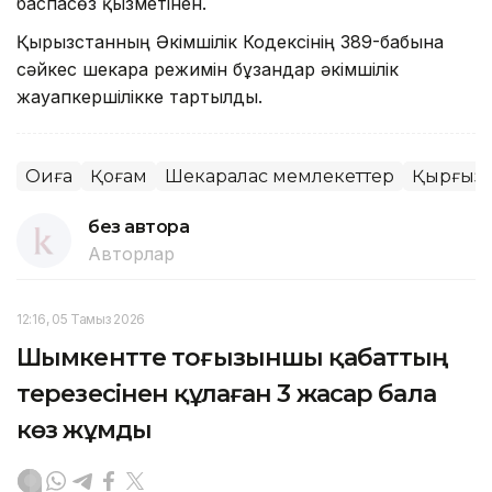
баспасөз қызметінен.
Қырғызстанның Әкімшілік Кодексінің 389-бабына
сәйкес шекара режимін бұзғандар әкімшілік
жауапкершілікке тартылды.
Оқиға
Қоғам
Шекаралас мемлекеттер
Қырғызс
без автора
Авторлар
12:16, 05 Тамыз 2026
Шымкентте тоғызыншы қабаттың
терезесінен құлаған 3 жасар бала
көз жұмды