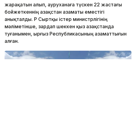
жарақатын алып, ауруханаға түскен 22 жастағы
бойжеткеннің Қазақстан азаматы еместігі
анықталды. ҚР Сыртқы істер министрлігінің
мәліметінше, зардап шеккен қыз Қазақстанда
туғанымен, Қырғыз Республикасының азаматтығын
алған.
Фото: СІМ