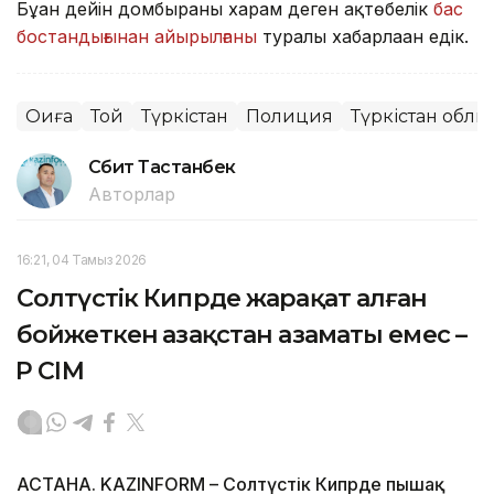
Бұған дейін домбыраны харам деген ақтөбелік
бас
бостандығынан айырылғаны
туралы хабарлаған едік.
Оқиға
Той
Түркістан
Полиция
Түркістан облы
Сәбит Тастанбек
Авторлар
16:21, 04 Тамыз 2026
Солтүстік Кипрде жарақат алған
бойжеткен Қазақстан азаматы емес –
ҚР СІМ
АСТАНА. KAZINFORM – Солтүстік Кипрде пышақ