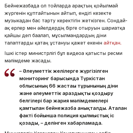
Бейнежазбада ол тойларда арақтың қойылмай
жүргенін құптайтынын айтып, ендігі кезекте
музыкадан бас тарту керектігін жеткізген. Сондай-
ақ ерлер мен әйелдердің бірге отыруын шариғатқа
қайшы деп бағалап, мұсылмандардың діни
талаптарды қатаң ұстануы қажет екенін
айтқан.
Ішкі істер министрлігі бұл видеоға қатысты ресми
мәлімдеме жасады.
– Әлеуметтік желілерге жүргізілген
мониторинг барысында Түркістан
облысының 66 жастағы тұрғынының діни
және әлеуметтік араздықты қоздыру
белгілері бар жария мәлімдемелері
қамтылған бейнежазба анықталды. Аталған
факті бойынша полиция қылмыстық іс
қозғады, – делінген хабарламада.