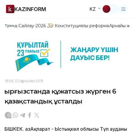
KAZINFORM
KZ
Сайлау-2026
Конституциялық реформа
Арнайы жо
Тренд:
18:56, 03 Қыркүйек 2015
Қырғызстанда құжатсыз жүрген 6
қазақстандық ұсталды
БІШКЕК. ҚазАқпарат - Ыстықкөл облысы Түп ауданы