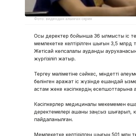
Фото: видеодан алынған скрин
Осы деректер бойынша 36 қылмыстық іс т
мемлекетке келтірілген шығын 3,5 млрд 
Жетісай көпсалалы аудандық ауруханасы
жүргізіліп жатыр.
Тергеу мәліметіне сәйкес, міндетті әле
бөлінген қаражат іс жүзінде ешқандай қыз
астам жеке кәсіпкердің есепшоттарына 
Кәсіпкерлер медициналық мекемемен ешқ
деректемелері ақшаны заңсыз шығарып, ке
пайдаланылған.
Мемлекетке келтірілген шығын 501 млн тең