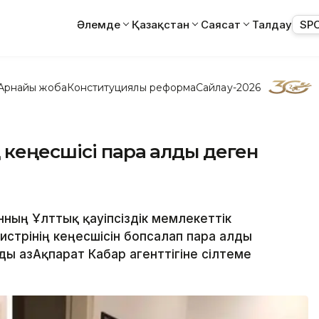
Әлемде
Қазақстан
Саясат
Талдау
SP
Арнайы жоба
Конституциялық реформа
Сайлау-2026
 кеңесшісі пара алды деген
нның Ұлттық қауіпсіздік мемлекеттік
истрінің кеңесшісін бопсалап пара алды
ы ҚазАқпарат Кабар агенттігіне сілтеме