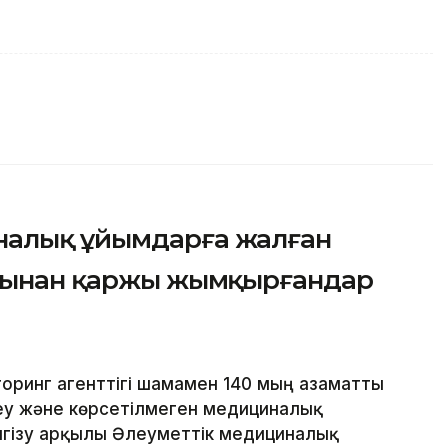
налық ұйымдарға жалған
орынан қаржы жымқырғандар
оринг агенттігі шамамен 140 мың азаматты
еу және көрсетілмеген медициналық
нгізу арқылы Әлеуметтік медициналық