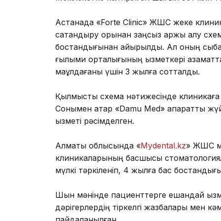
Астанада «Forte Clinic» ЖШС жеке клин
сақтандыру қорынан заңсыз қаржы алу сх
бостандығынан айырылды. Ал оның сыбай
ғылыми орталығының қызметкері азаматта
мақұлдағаны үшін 3 жылға сотталды.
Қылмыстық схема нәтижесінде клиникаға 
Сонымен қатар «Damu Med» ақпараттық жүй
қызметі рәсімделген.
Алматы облысында «
Mydental.kz
» ЖШС м
клиникаларының басшысы стоматологиялық
мүлкі тәркіленіп, 4 жылға бас бостанды
Шын мәнінде пациенттерге ешқандай қызм
дәрігерлердің тіркелгі жазбалары мен к
пайдаланылған.