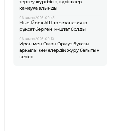
тергеу жүргізіліп, күдіктілер
қамауға алынды
06 тамыз 2026, 00:45
Нью-Йорк АҚШ-та эвтаназияға
рұқсат берген 14-штат болды
06 тамыз 2026, 00:10
Иран мен Оман Ормуз бұғазы
арқылы кемелердің жүру бағытын
келісті