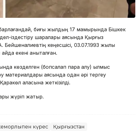
 хабарлағандай, биғы жылдың 17 мамырында Бішкек
жедел-іздестіру шаралары аясында Қырғыз
А. Бейшеналиевтің кеңесшісі, 03.07.1993 жылы
қайда екені анықталған.
нда көзделген (бопсалап пара алу) қылмыс
еру материалдары аясында одан әрі тергеу
аракөл қаласына жеткізілді.
лары жүріп жатыр.
емқорлықпен күрес
Қырғызстан