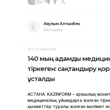
Аяулым Алтынбек
Авторлар
10:11, 03 Тамыз 2026
140 мың адамды медици
тіркеген: сақтандыру қ
ұсталды
АСТАНА. KAZINFORM – Қаржылық монит
медициналық ұйымдарға жалған тірк
қызметтер туралы жалған мәлімет е