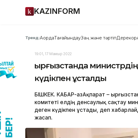
KAZINFORM
Ақорда
Тағайындау
Заң және тәртіп
Дерекқор
Тренд:
19:01, 17 Мамыр 2022
Қырғызстанда министрдің
күдікпен ұсталды
БІШКЕК. КАБАР-ҚазАқпарат – Қырғызста
комитеті елдің денсаулық сақтау мин
деген күдікпен ұстады, деп хабарлайд
жасап.