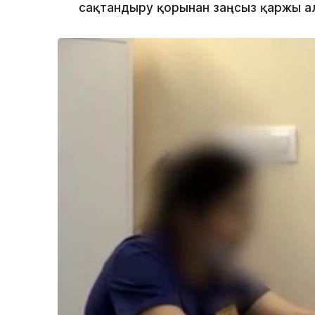
сақтандыру қорынан заңсыз қаржы а