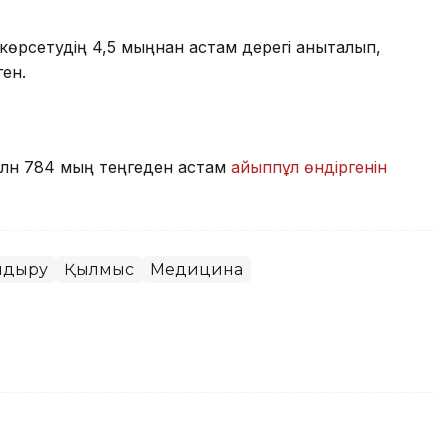
көрсетудің 4,5 мыңнан астам дерегі анықталып,
ген.
лн 784 мың теңгеден астам
айыппұл өндіргенін
андыру
Қылмыс
Медицина