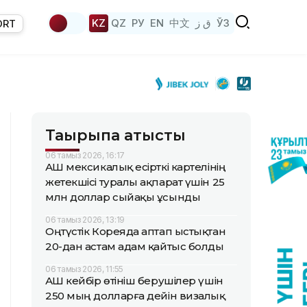
KZ
QZ
РУ
EN
中文
ق ز
ЎЗ
ORT
Тақырыпқа қатысты
06 тамыз 2026, 16:17
АҚШ мексикалық есірткі картелінің
жетекшісі туралы ақпарат үшін 25
млн доллар сыйақы ұсынды
06 тамыз 2026, 13:19
Оңтүстік Кореяда аптап ыстықтан
20-дан астам адам қайтыс болды
06 тамыз 2026, 11:55
АҚШ кейбір өтініш берушілер үшін
250 мың долларға дейін визалық