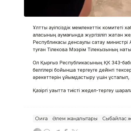
Ұлттық қауіпсіздік мемлекеттік комитеті
қаласының аумағында жүргізіліп жатқан 
Республикасы денсаулық сақтау министрі 
туған Тілекова Мээрім Тілекқызының нақты 
Ол Қырғыз Республикасының ҚК 343-бабы
белгілері бойынша тергеуге дейінгі текс
әрекеттерін ұйымдастыру үшін ұсталып, Қ
Қазіргі уақытта тиісті жедел-тергеу шара
Оқиға
Әлем жаңалықтары
Сыбайлас ж