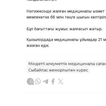
Нәтижесінде жалған медициналық қызмет 
мемлекетке 66 млн теңге шығын келтіріл
Бұл бағыттағы жұмыс жалғасып жатыр.
Қызылордада медициналық ұйымдар 21 м
жазған едік.
Міндетті әлеуметтік медициналық сақт
Сыбайлас жемқорлықпен күрес
Эльмира Оралбаева