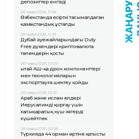
депозиттер енгізді
06 тамыз 2026, 11:46
Өзбекстанда есірткі тасымалдаған
қазақстандық ұсталды
06 тамыз 2026, 11:34
Дубай әуежайларындағы Duty
Free дүкендері криптовалюта
төлемдерін қосты
06 тамыз 2026, 03:02
Қытай АҚШ-қа дрон компоненттері
мен технологияларын
экспорттауға шектеу қойды
06 тамыз 2026, 02:10
Араб және ислам елдері
Иерусалимді қорғау үшін
халықаралық күш-жігерді
күшейтпек
06 тамыз 2026, 00:59
Түркияда 44 орман өртіне қатысты