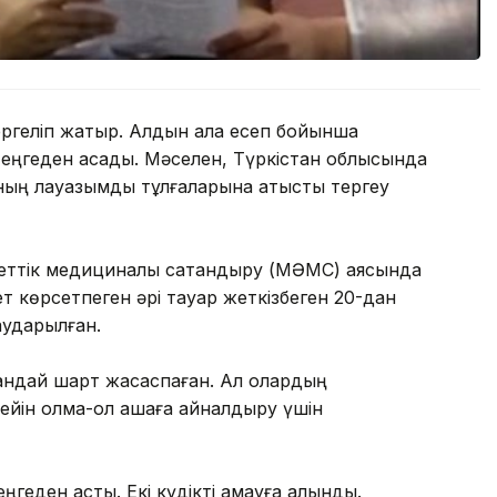
ергеліп жатыр. Алдын ала есеп бойынша
теңгеден асады. Мәселен, Түркістан облысында
ның лауазымды тұлғаларына қатысты тергеу
уметтік медициналық сақтандыру (МӘМС) аясында
мет көрсетпеген әрі тауар жеткізбеген 20-дан
аударылған.
андай шарт жасаспаған. Ал олардың
йін қолма-қол ақшаға айналдыру үшін
геден асты. Екі күдікті қамауға алынды.