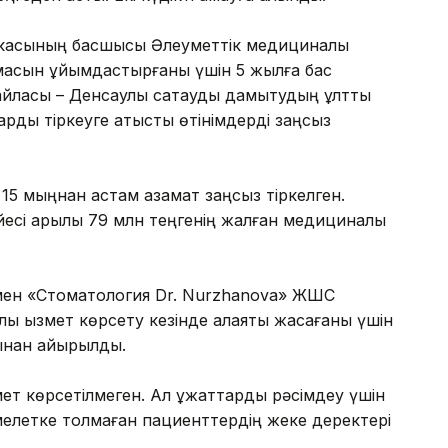
икасының басшысы Әлеуметтік медициналық
емасын ұйымдастырғаны үшін 5 жылға бас
ласы – Денсаулық сақтауды дамытудың ұлттық
рды тіркеуге қатысты өтінімдерді заңсыз
15 мыңнан астам азамат заңсыз тіркелген.
есі арқылы 79 млн теңгенің жалған медициналық
ен «Стоматология Dr. Nurzhanova» ЖШС
 қызмет көрсету кезінде алаяқтық жасағаны үшін
ғынан айырылды.
ет көрсетілмеген. Ал құжаттарды рәсімдеу үшін
әмелетке толмаған пациенттердің жеке деректері