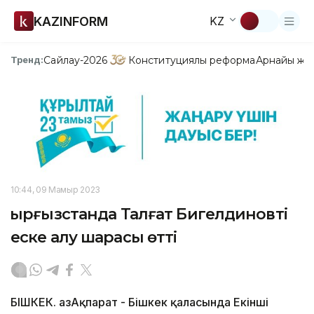
KAZINFORM
KZ
Сайлау-2026
Конституциялық реформа
Арнайы жо
Тренд:
10:44, 09 Мамыр 2023
Қырғызстанда Талғат Бигелдиновті
еске алу шарасы өтті
БІШКЕК. ҚазАқпарат - Бішкек қаласында Екінші