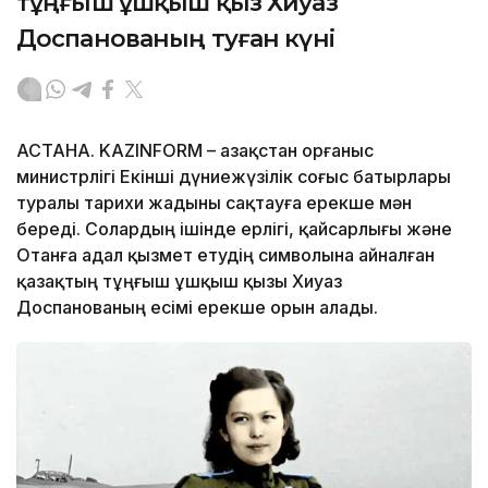
тұңғыш ұшқыш қыз Хиуаз
Доспанованың туған күні
АСТАНА. KAZINFORM – Қазақстан Қорғаныс
министрлігі Екінші дүниежүзілік соғыс батырлары
туралы тарихи жадыны сақтауға ерекше мән
береді. Солардың ішінде ерлігі, қайсарлығы және
Отанға адал қызмет етудің символына айналған
қазақтың тұңғыш ұшқыш қызы Хиуаз
Доспанованың есімі ерекше орын алады.