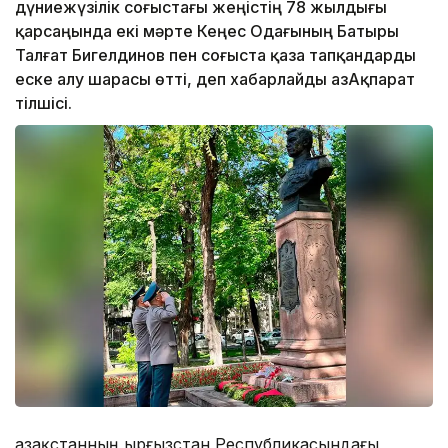
дүниежүзілік соғыстағы жеңістің 78 жылдығы
қарсаңында екі мәрте Кеңес Одағының Батыры
Талғат Бигелдинов пен соғыста қаза тапқандарды
еске алу шарасы өтті, деп хабарлайды ҚазАқпарат
тілшісі.
Қазақстанның Қырғызстан Республикасындағы