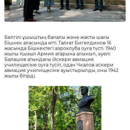
Белгілі ұшқыштың балалық және жастық шағы
Бішкек қаласында өтті. Талғат Бигелдинов 16
жасында Бішкектегі аэроклубқа оқуға түсті. 1940
жылы Қызыл Армия қатарына алынып, әуелі
Балашов атындағы Әскери авиация
училищесіне оқуға түсіп, одан Чкалов әскери
авиация училищесіне ауыстырылды, оны 1942
жылы бітірді.