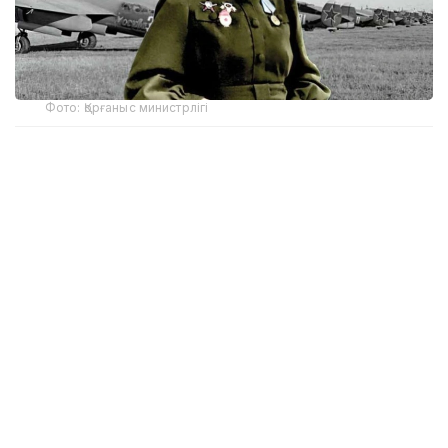
Фото: Қорғаныс министрлігі
Аты аңызға айналған Хиуаз Доспанованың есімі
елдің қаһармандық шежіресімен тығыз
байланысты.
Ол 1922 жылғы 15 мамырда Гурьев (қазіргі Атырау)
облысында дүниеге келген. Жастайынан Хиуаз
аспанды арман еткен. Ол Орал қаласындағы №1
орта мектепті үздік тәмамдап, жергілікті
аэроклубтан запастағы ұшқыш куәлігін қатар алып
шыққан өжет қыз. Осылайша оның арманына
бастар алғашқы қадамы жасалды.