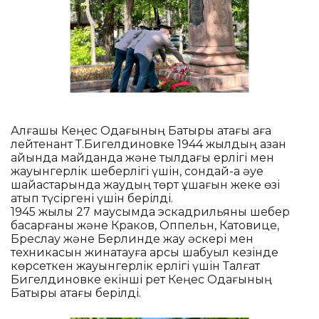
Алғашқы Кеңес Одағының Батыры атағы аға
лейтенант Т.Бигелдиновке 1944 жылдың қазан
айында майданда және тылдағы ерлігі мен
жауынгерлік шеберлігі үшін, сондай-ақ әуе
шайқастарында жаудың төрт ұшағын жеке өзі
атып түсіргені үшін берілді.
1945 жылы 27 маусымда эскадрильяны шебер
басқарғаны және Краков, Оппельн, Катовице,
Бреслау және Берлинде жау әскері мен
техникасын жинақтауға қарсы шабуыл кезінде
көрсеткен жауынгерлік ерлігі үшін Талғат
Бигелдиновке екінші рет Кеңес Одағының
Батыры атағы берілді.