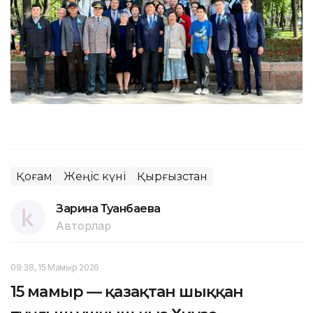
Қоғам
Жеңіс күні
Қырғызстан
Зарина Туғанбаева
Авторлар
09:38, 15 Мамыр 2026
15 мамыр — қазақтан шыққан