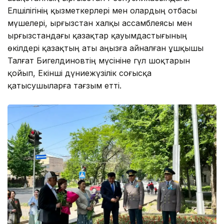
Елшілігінің қызметкерлері мен олардың отбасы
мүшелері, Қырғызстан халқы ассамблеясы мен
Қырғызстандағы қазақтар қауымдастығының
өкілдері қазақтың аты аңызға айналған ұшқышы
Талғат Бигелдиновтің мүсініне гүл шоқтарын
қойып, Екінші дүниежүзілік соғысқа
қатысушыларға тағзым етті.