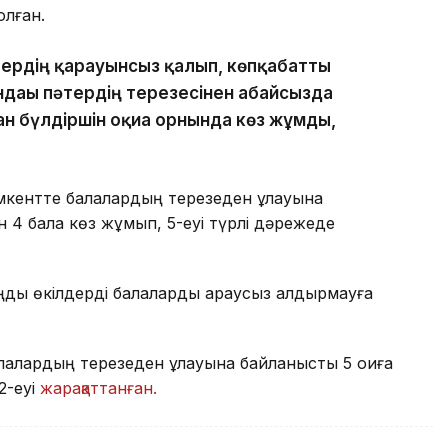
лған.
тердің қарауынсыз қалып, көпқабатты
ндағы пәтердің терезесінен абайсызда
ан бүлдіршін оқиға орнында көз жұмды,
ентте балалардың терезеден құлауына
н 4 бала көз жұмып, 5-еуі түрлі дәрежеде
ңды өкілдерді балаларды қараусыз қалдырмауға
алардың терезеден құлауына байланысты 5 оқиға
2-еуі
жарақаттанған.