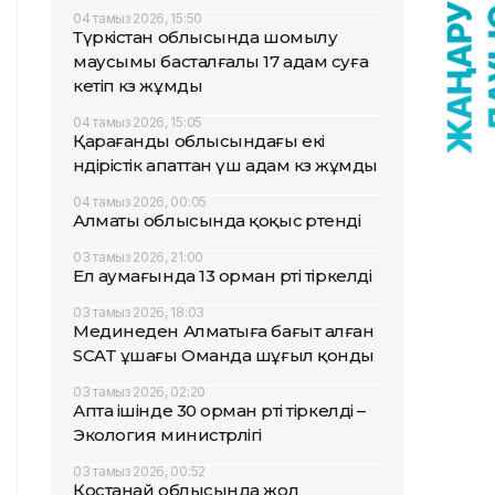
04 тамыз 2026, 15:50
Түркістан облысында шомылу
маусымы басталғалы 17 адам суға
кетіп көз жұмды
04 тамыз 2026, 15:05
Қарағанды облысындағы екі
өндірістік апаттан үш адам көз жұмды
04 тамыз 2026, 00:05
Алматы облысында қоқыс өртенді
03 тамыз 2026, 21:00
Ел аумағында 13 орман өрті тіркелді
03 тамыз 2026, 18:03
Мединеден Алматыға бағыт алған
SCAT ұшағы Оманда шұғыл қонды
03 тамыз 2026, 02:20
Апта ішінде 30 орман өрті тіркелді –
Экология министрлігі
03 тамыз 2026, 00:52
Қостанай облысында жол