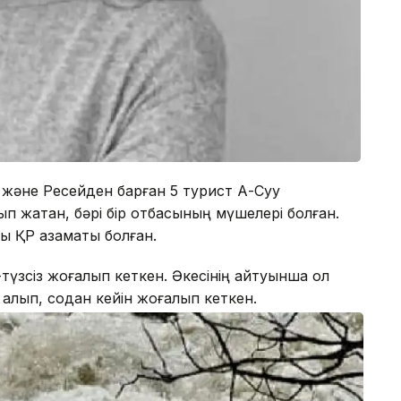
ан және Ресейден барған 5 турист Ақ-Суу
жатқан, бәрі бір отбасының мүшелері болған.
ы ҚР азаматы болған.
-түзсіз жоғалып кеткен. Әкесінің айтуынша ол
 қалып, содан кейін жоғалып кеткен.