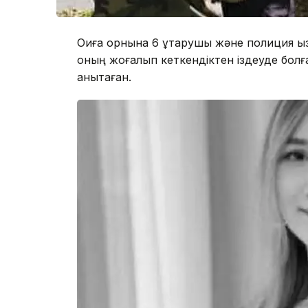
Оқиға орнына 6 құтқарушы және полиция қы
оның жоғалып кеткендіктен іздеуде болғ
анықтаған.