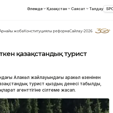
Әлемде
Қазақстан
Саясат
Талдау
SP
Арнайы жоба
Конституциялық реформа
Сайлау-2026
ткен қазақстандық турист
андағы Алакөл жайлауындағы Қаракөл өзенінен
н қазақстандық турист қыздың денесі табылды,
қпарат агенттігіне сілтеме жасап.