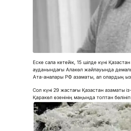
Еске сала кетейік, 15 шілде күні Қазақст
ауданындағы Алакөл жайлауында демалып 
Ата-аналары РФ азаматы, ал олардың қыз
Сол күні 29 жастағы Қазақстан азаматы із
Қаракөл өзенінің маңында топтан бөлініп