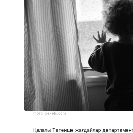
Фото: pexels.com
Қалалық Төтенше жағдайлар департаментін