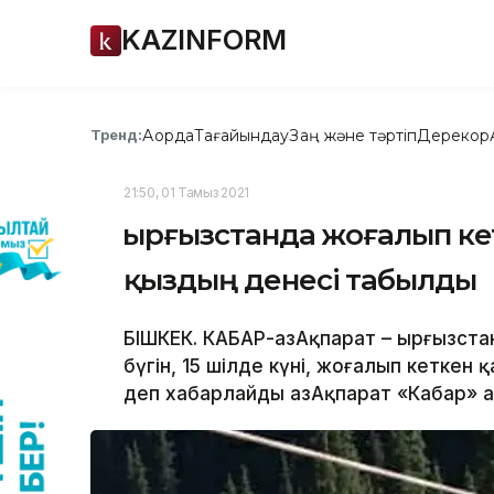
KAZINFORM
Ақорда
Тағайындау
Заң және тәртіп
Дерекқор
Тренд:
21:50, 01 Тамыз 2021
Қырғызстанда жоғалып ке
қыздың денесі табылды
БІШКЕК. КАБАР-ҚазАқпарат – Қырғызст
бүгін, 15 шілде күні, жоғалып кетке
деп хабарлайды ҚазАқпарат «Кабар» а