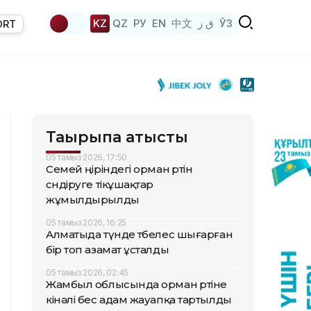
KZ
QZ
РУ
EN
中文
ق ز
ЎЗ
ORT
Тақырыпқа қатысты
05 тамыз 2026, 17:50
Семей өңіріндегі орман өртін
сөндіруге тікұшақтар
жұмылдырылды
05 тамыз 2026, 16:25
Алматыда түнде төбелес шығарған
бір топ азамат ұсталды
05 тамыз 2026, 02:45
Жамбыл облысында орман өртіне
кінәлі бес адам жауапқа тартылды