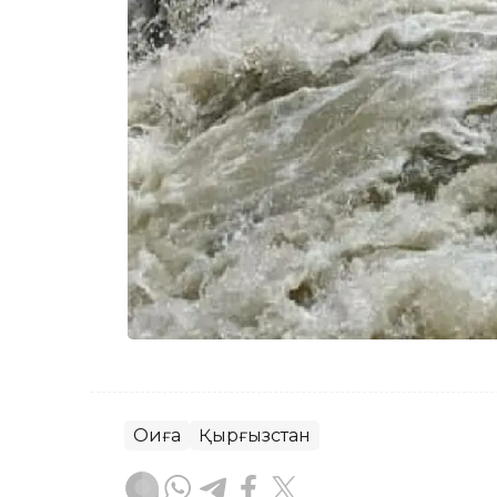
Оқиға
Қырғызстан