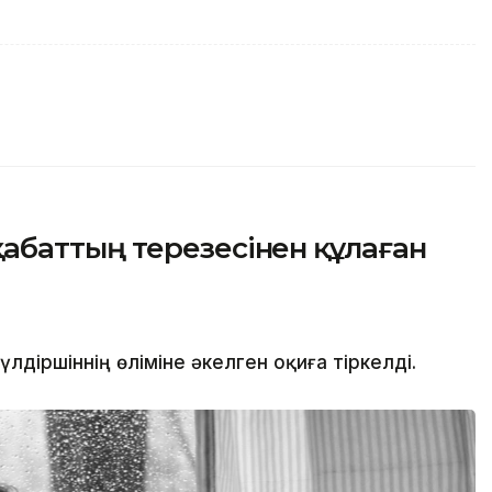
баттың терезесінен құлаған
іршіннің өліміне әкелген оқиға тіркелді.