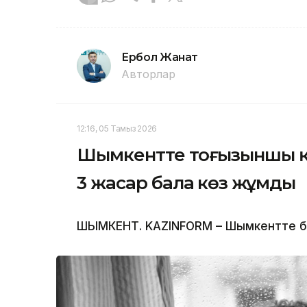
Ербол Жанат
Авторлар
12:16, 05 Тамыз 2026
Шымкентте тоғызыншы қа
3 жасар бала көз жұмды
ШЫМКЕНТ. KAZINFORM – Шымкентте бүлд