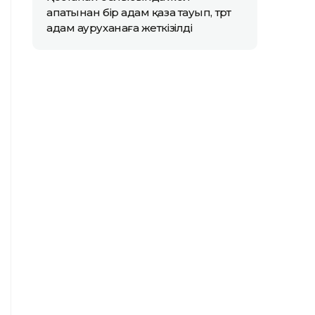
апатынан бір адам қаза тауып, төрт
адам ауруханаға жеткізілді