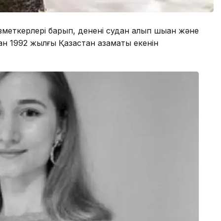
зметкерлері барып, денені судан алып шыққан және
ан 1992 жылғы Қазақстан азаматы екенін