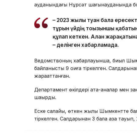
ауданындағы Нұрсәт шағынауданында бо
– 2023 жылы туған бала ересек
тұрғын үйдің тоғызыншы қабаты
құлап кеткен. Алған жарақатын
– делінген хабарламада.
Ведомствоның хабарлауынша, биыл Шымк
байланысты 9 оқиға тіркелген. Салдарына
жарақаттанған.
Департамент өкілдері ата-аналар мен за
шақырды.
Еске салайық, өткен жылы Шымкентте бал
тіркелген. Салдарынан 3 бала қаза тауып, 