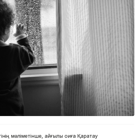
ің мәліметінше, қайғылы оқиға Қаратау