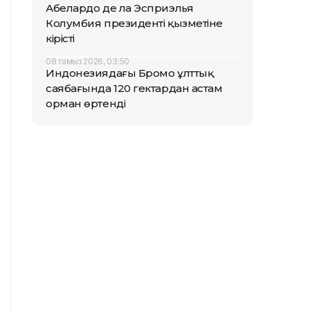
Абелардо де ла Эсприэлья
Колумбия президенті қызметіне
кірісті
08 тамыз 2026, 03:50
Индонезиядағы Бромо ұлттық
саябағында 120 гектардан астам
орман өртенді