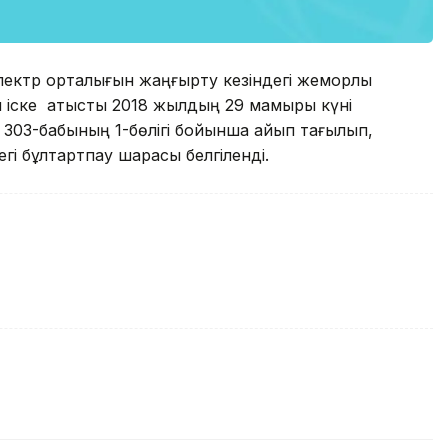
лектр орталығын жаңғырту кезіндегі жемқорлық
ық іске қатысты 2018 жылдың 29 мамыры күні
 303-бабының 1-бөлігі бойынша айып тағылып,
егі бұлтартпау шарасы белгіленді.