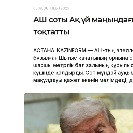
05:19, 08 Тамыз 2026
АҚШ соты Ақ үй маңында
тоқтатты
АСТАНА. KAZINFORM — АҚШ-тың апелл
бұзылған Шығыс қанатының орнына с
шаршы метрлік бал залының құрылы
күшінде қалдырды. Сот мұндай ауқым
мақұлдауы қажет екенін мәлімдеді, 