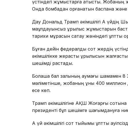
үстіндегі жұмыстарға қатысты. Жобаның же
Онда бомбадан қорғанатын баспана және
Дау Дональд Трамп әкімшілігі Ақ үйдің Ш
мақұлдауынсыз құрылыс жұмыстарын баст
тарихи мұрасын сақтау жөніндегі ұлттық қо
Бұған дейін федералдық сот жердің үсті
әкімшілікке жерасты құрылысын жалғастыр
шешімді растады.
Болашақ бал залының аумағы шамамен 
мәліметінше, жобаның құны 400 миллион д
есе көп.
Трамп әкімшілігіне АҚШ Жоғарғы сотына ж
президенті бұл шешімге шағымдануға ниет
Ақ үй әкімшілігі сот тыйымы ұлттық қауіпс