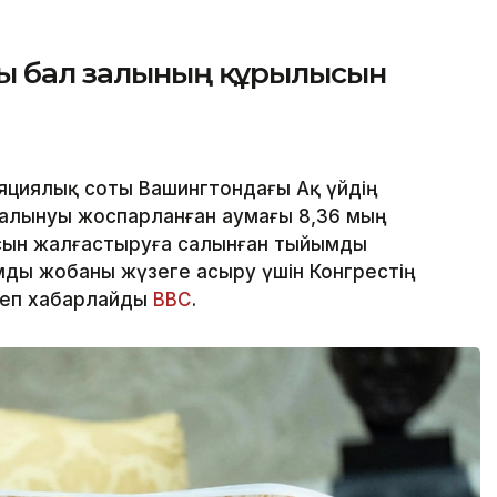
ғы бал залының құрылысын
яциялық соты Вашингтондағы Ақ үйдің
алынуы жоспарланған аумағы 8,36 мың
сын жалғастыруға салынған тыйымды
ды жобаны жүзеге асыру үшін Конгрестің
деп хабарлайды
BBC
.