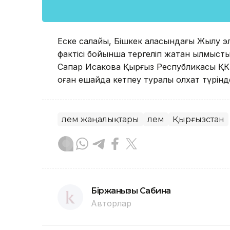
Еске салайық, Бішкек қаласындағы Жылу э
фактісі бойынша тергеліп жатқан қылмыст
Сапар Исаковқа Қырғыз Республикасы ҚК
оған ешқайда кетпеу туралы қолхат түрінд
Әлем жаңалықтары
Әлем
Қырғызстан
Біржанқызы Сабина
Авторлар