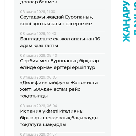
доллар бөлмек
08 тамыз 2026, 11:30
Сеутадағы жағдай Еуропаның
көші-қон саясатын өзгерте ме
08 тамыз 2026, 10:40
Бангладеште екі жол апатынан 16
адам қаза тапты
08 тамыз 2026, 09:43
Сербия мен Еуропаның бірқатар
елінде орман өрттері өршіп тұр
08 тамыз 2026, 06:35
«Дельфин» тайфуны Жапонияға
жетті: 500-ден астам рейс
тоқтатылды
08 тамыз 2026, 06:04
Испания үкіметі Италияны
біржақты шекаралық бақылауды
тоқтатуға шақырды
08 тамыз 2026, 04:57