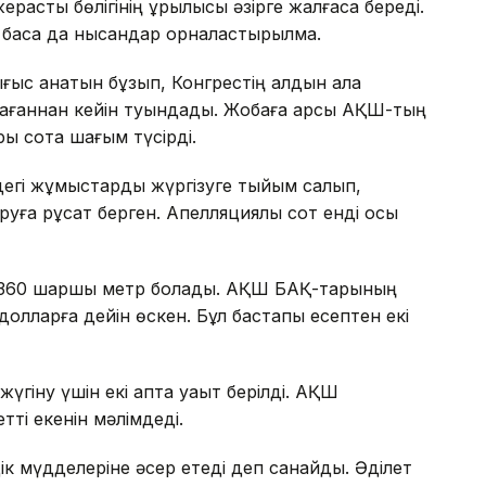
расты бөлігінің құрылысы әзірге жалғаса береді.
 басқа да нысандар орналастырылмақ.
ығыс қанатын бұзып, Конгрестің алдын ала
ағаннан кейін туындады. Жобаға қарсы АҚШ-тың
ры сотқа шағым түсірді.
ндегі жұмыстарды жүргізуге тыйым салып,
уға рұқсат берген. Апелляциялық сот енді осы
8 360 шаршы метр болады. АҚШ БАҚ-тарының
олларға дейін өскен. Бұл бастапқы есептен екі
үгіну үшін екі апта уақыт берілді. АҚШ
ті екенін мәлімдеді.
іздік мүдделеріне әсер етеді деп санайды. Әділет