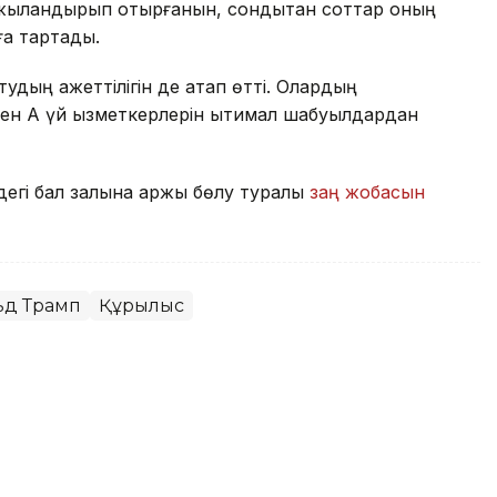
аржыландырып отырғанын, сондықтан соттар оның
ға тартады.
удың қажеттілігін де атап өтті. Олардың
н Ақ үй қызметкерлерін ықтимал шабуылдардан
егі бал залына қаржы бөлу туралы
заң жобасын
ьд Трамп
Құрылыс