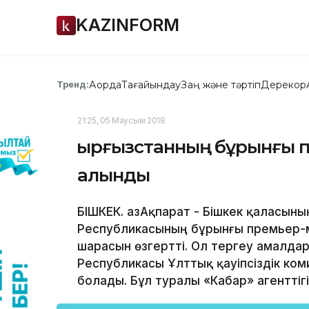
KAZINFORM
Ақорда
Тағайындау
Заң және тәртіп
Дерекқор
Тренд:
21:25, 05 Маусым 2018
Қырғызстанның бұрынғы 
алынды
БІШКЕК. ҚазАқпарат - Бішкек қаласыны
Республикасының бұрынғы премьер-м
шарасын өзгертті. Ол тергеу амалдар
Республикасы Ұлттық қауіпсіздік ко
болады. Бұл туралы «Кабар» агенттіг