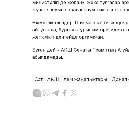
министрлігі де жобаны жеке тұлғалар қ
жүзеге асуына араласпауы тиіс екенін ал
Әкімшілік өкілдері Шығыс қанатты жаңғырт
айтуынша, бұрынғы құрылым президент пе
жеткілікті деңгейде қорғамаған.
Бұған дейін АҚШ Сенаты Трамптың Ақ үйд
қабылдамады.
Сот
АҚШ
Әлем жаңалықтары
Донал
Динара Маханова
Авторлар