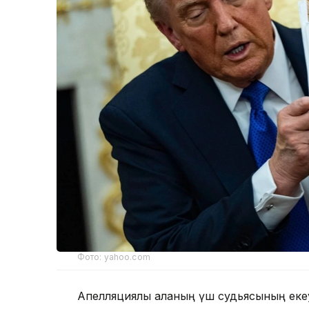
Фото: yahoo.com
Апелляциялық алқаның үш судьясының еке