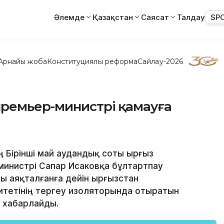
Әлемде
Қазақстан
Саясат
Талдау
SP
Арнайы жоба
Конституциялық реформа
Сайлау-2026
премьер-министрі қамауға
ң Бірінші май аудандық соты Қырғыз
инистрі Сапар Исаковқа бұлтартпау
ы аяқталғанға дейін Қырғызстан
митетінің тергеу изоляторында отыратын
і хабарлайды.