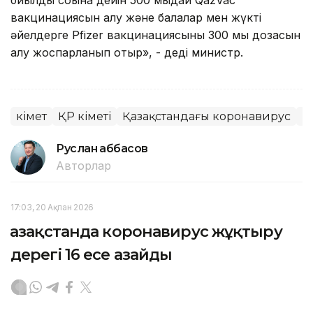
вакцинациясын алу және балалар мен жүкті
әйелдерге Pfizer вакцинациясының 300 мың дозасын
алу жоспарланып отыр», - деді министр.
Үкімет
ҚР Үкіметі
Қазақстандағы коронавирус
К
Руслан Ғаббасов
Авторлар
17:03, 20 Ақпан 2026
Қазақстанда коронавирус жұқтыру
дерегі 16 есе азайды