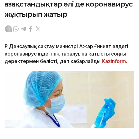
Қазақстандықтар әлі де коронавирус
жұқтырып жатыр
ҚР Денсаулық сақтау министрі Ажар Ғиният елдегі
коронавирус індетінің таралуына қатысты соңғы
деректермен бөлісті, деп хабарлайды
Кazinform.
Фото: Kazinform