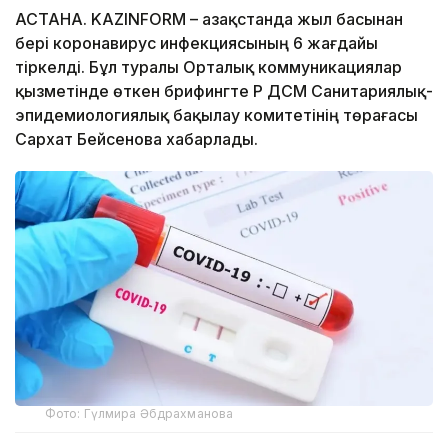
АСТАНА. KAZINFORM – Қазақстанда жыл басынан
бері коронавирус инфекциясының 6 жағдайы
тіркелді. Бұл туралы Орталық коммуникациялар
қызметінде өткен брифингте ҚР ДСМ Санитариялық-
эпидемиологиялық бақылау комитетінің төрағасы
Сархат Бейсенова хабарлады.
Фото: Гүлмира Әбдрахманова