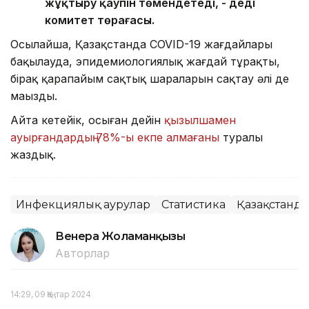
жұқтыру қаупін төмендетеді, - деді
комитет төрағасы.
Осылайша, Қазақстанда COVID-19 жағдайлары
бақылауда, эпидемиологиялық жағдай тұрақты,
бірақ қарапайым сақтық шараларын сақтау әлі де
маңызды.
Айта кетейік, осыған дейін
қызылшамен
ауырғандардың 78%-ы екпе алмағаны
туралы
жаздық.
Инфекциялық аурулар
Статистика
Қазақстанд
Венера Жоламанқызы
Авторлар
14:29, 09 Қаңтар 2024