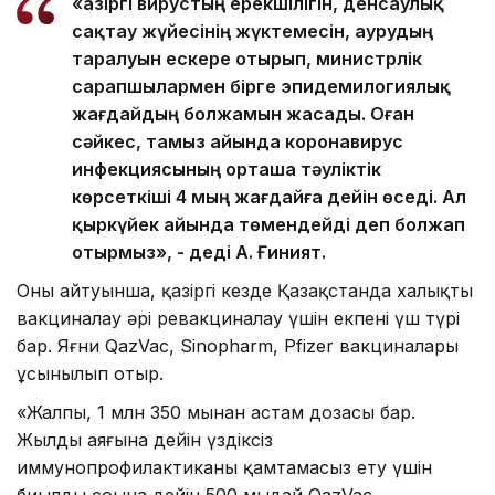
«Қазіргі вирустың ерекшілігін, денсаулық
сақтау жүйесінің жүктемесін, аурудың
таралуын ескере отырып, министрлік
сарапшылармен бірге эпидемилогиялық
жағдайдың болжамын жасады. Оған
сәйкес, тамыз айында коронавирус
инфекциясының орташа тәуліктік
көрсеткіші 4 мың жағдайға дейін өседі. Ал
қыркүйек айында төмендейді деп болжап
отырмыз», - деді А. Ғиният.
Оның айтуынша, қазіргі кезде Қазақстанда халықты
вакциналау әрі ревакциналау үшін екпенің үш түрі
бар. Яғни QazVac, Sinopharm, Pfizer вакциналары
ұсынылып отыр.
«Жалпы, 1 млн 350 мыңнан астам дозасы бар.
Жылдың аяғына дейін үздіксіз
иммунопрофилактиканы қамтамасыз ету үшін
биылдың соңына дейін 500 мыңдай QazVac