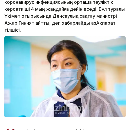
коронавирус инфекциясының орташа тәуліктік
көрсеткіші 4 мың жаңдайға дейін өседі. Бұл туралы
Үкімет отырысында Денсаулық сақтау министрі
Ажар Ғиният айтты, деп хабарлайды ҚазАқпарат
тілшісі.