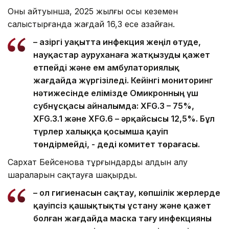
Оның айтуынша, 2025 жылғы осы кезеңмен
салыстырғанда жағдай 16,3 есе азайған.
– Қазіргі уақытта инфекция жеңіл өтуде,
науқастар ауруханаға жатқызуды қажет
етпейді және ем амбулаториялық
жағдайда жүргізіледі. Кейінгі мониторинг
нәтижесінде елімізде Омикронның үш
субнұсқасы айналымда: XFG.3 – 75%,
XFG.3.1 және XFG.6 – әрқайсысы 12,5%. Бұл
түрлер халыққа қосымша қауіп
төндірмейді, - деді комитет төрағасы.
Сархат Бейсенова тұрғындарды алдын алу
шараларын сақтауға шақырды.
– Қол гигиенасын сақтау, көпшілік жерлерде
қауіпсіз қашықтықты ұстану және қажет
болған жағдайда маска тағу инфекцияны