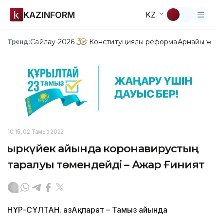
KAZINFORM
KZ
Сайлау-2026
Конституциялық реформа
Арнайы жо
Тренд:
10:15, 02 Тамыз 2022
Қыркүйек айында коронавирустың
таралуы төмендейді – Ажар Ғиният
НҰР-СҰЛТАН. ҚазАқпарат – Тамыз айында