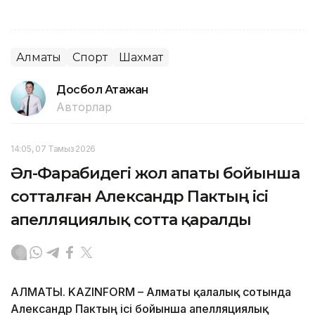
Алматы
Спорт
Шахмат
Досбол Атажан
Авторлар
14:05, 07 Тамыз 2026
Әл-Фарабидегі жол апаты бойынша
сотталған Александр Пактың ісі
апелляциялық сотта қаралды
АЛМАТЫ. KAZINFORM – Алматы қалалық сотында
Александр Пактың ісі бойынша апелляциялық