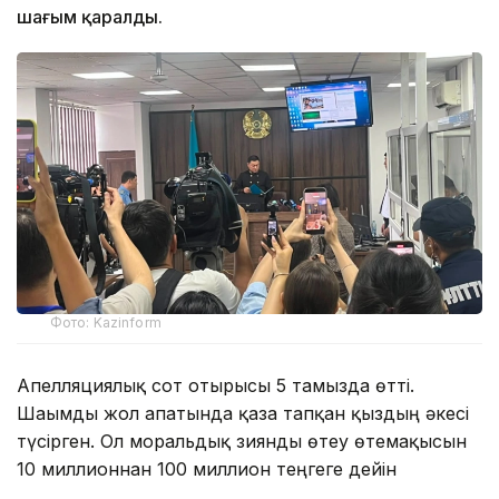
шағым қаралды.
Фото: Kazinform
Апелляциялық сот отырысы 5 тамызда өтті.
Шағымды жол апатында қаза тапқан қыздың әкесі
түсірген. Ол моральдық зиянды өтеу өтемақысын
10 миллионнан 100 миллион теңгеге дейін
ұлғайтуды сұрады.