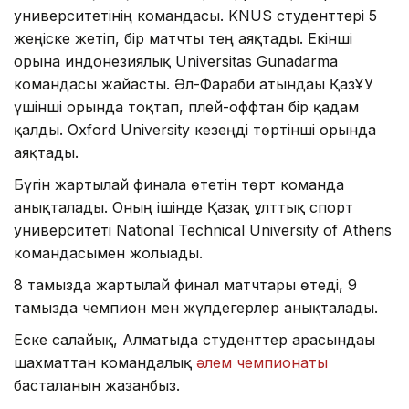
университетінің командасы. KNUS студенттері 5
жеңіске жетіп, бір матчты тең аяқтады. Екінші
орынға индонезиялық Universitas Gunadarma
командасы жайғасты. Әл-Фараби атындағы ҚазҰУ
үшінші орында тоқтап, плей-оффтан бір қадам
қалды. Oxford University кезеңді төртінші орында
аяқтады.
Бүгін жартылай финалға өтетін төрт команда
анықталады. Оның ішінде Қазақ ұлттық спорт
университеті National Technical University of Athens
командасымен жолығады.
8 тамызда жартылай финал матчтары өтеді, 9
тамызда чемпион мен жүлдегерлер анықталады.
Еске салайық, Алматыда студенттер арасындағы
шахматтан командалық
әлем чемпионаты
басталғанын жазғанбыз.