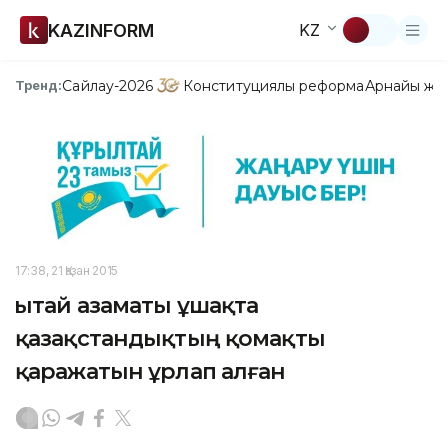
KAZINFORM
KZ
Сайлау-2026
Конституциялық реформа
Арнайы жо
Тренд:
17:38, 21 Қазан 2015
Қытай азаматы ұшақта
қазақстандықтың қомақты
қаражатын ұрлап алған