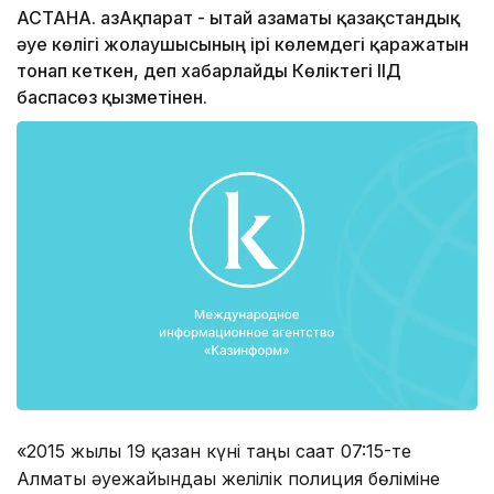
АСТАНА. ҚазАқпарат - Қытай азаматы қазақстандық
әуе көлігі жолаушысының ірі көлемдегі қаражатын
тонап кеткен, деп хабарлайды Көліктегі ІІД
баспасөз қызметінен.
«2015 жылғы 19 қазан күні таңғы сағат 07:15-те
Алматы әуежайындағы желілік полиция бөліміне