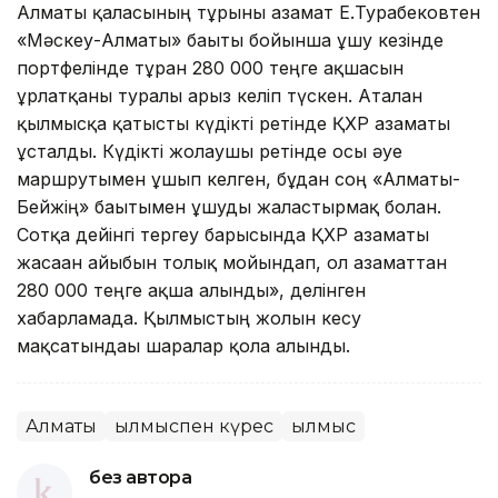
Алматы қаласының тұрғыны азамат Е.Турабековтен
«Мәскеу-Алматы» бағыты бойынша ұшу кезінде
портфелінде тұрған 280 000 теңге ақшасын
ұрлатқаны туралы арыз келіп түскен. Аталған
қылмысқа қатысты күдікті ретінде ҚХР азаматы
ұсталды. Күдікті жолаушы ретінде осы әуе
маршрутымен ұшып келген, бұдан соң «Алматы-
Бейжің» бағытымен ұшуды жалғастырмақ болған.
Сотқа дейінгі тергеу барысында ҚХР азаматы
жасаған айыбын толық мойындап, ол азаматтан
280 000 теңге ақша алынды», делінген
хабарламада. Қылмыстың жолын кесу
мақсатындағы шаралар қолға алынды.
Алматы
Қылмыспен күрес
Қылмыс
без автора