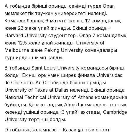
А тобында бірінші орынды сенімді түрде Орал
мемлекеттік тау-кен университеті иеленді.
Команда барлық 6 матчты жеңіп, 12 командалық
және 22 жеке ұпай жинады. Екінші орында –
Harvard University студенттері. Олар 7 командалық
және 12,5 жеке ұпай жинады. University of
Melbourne және Peking University командалары
турнирден шығып қалды.
В тобында Saint Louis University командасы бірінші
болды. Екінші орынмен ширек финалға Universidad
de Chile өтті. Ал С тобында бірінші орынды
University of Texas at Dallas иеленді. Екінші орында
National Technical University of Athens командасына
бұйырды. Қазақстандық AlmaU командасы топтық
кезеңді үшінші орында (3 ұпай) аяқтады, Cambridge
University төртінші болды.
D тобының жеңімпазы – Қазақ ұлттық спорт