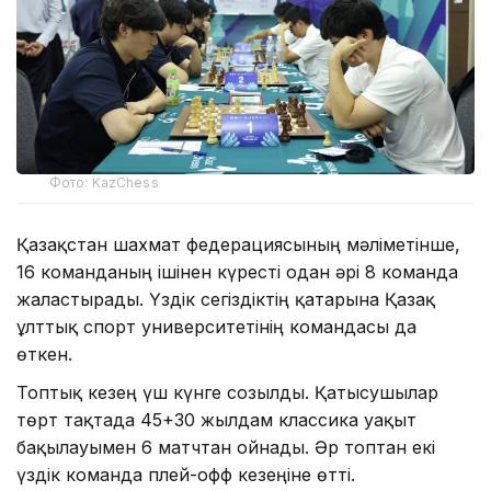
Фото: KazChess
Қазақстан шахмат федерациясының мәліметінше,
16 команданың ішінен күресті одан әрі 8 команда
жалғастырады. Үздік сегіздіктің қатарына Қазақ
ұлттық спорт университетінің командасы да
өткен.
Топтық кезең үш күнге созылды. Қатысушылар
төрт тақтада 45+30 жылдам классика уақыт
бақылауымен 6 матчтан ойнады. Әр топтан екі
үздік команда плей-офф кезеңіне өтті.