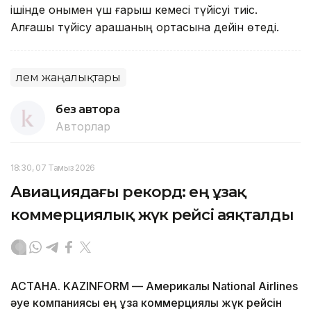
ішінде онымен үш ғарыш кемесi түйісуі тиіс.
Алғашқы түйісу қарашаның ортасына дейін өтеді.
Әлем жаңалықтары
без автора
Авторлар
18:30, 07 Тамыз 2026
Авиациядағы рекорд: ең ұзақ
коммерциялық жүк рейсі аяқталды
АСТАНА. KAZINFORM — Америкалық National Airlines
әуе компаниясы ең ұзақ коммерциялық жүк рейсін