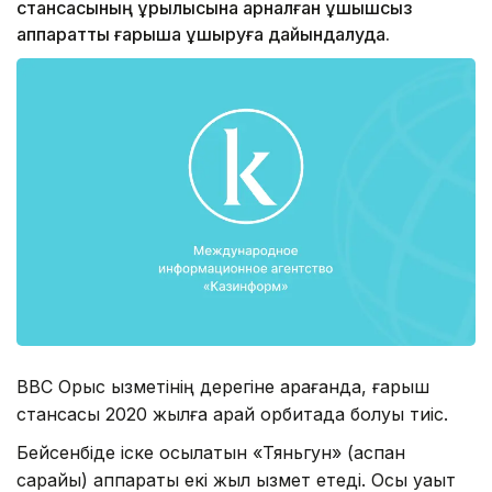
стансасының құрылысына арналған ұшқышсыз
аппаратты ғарышқа ұшыруға дайындалуда.
ВВС Орыс қызметiнiң дерегіне қарағанда, ғарыш
стансасы 2020 жылға қарай орбитада болуы тиіс.
Бейсенбiде іске қосылатын «Тяньгун» (аспан
сарайы) аппараты екi жыл қызмет етедi. Осы уақыт