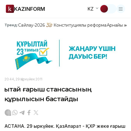
KAZINFORM
KZ
Сайлау-2026
Конституциялық реформа
Арнайы жо
Тренд:
20:44, 29 Қыркүйек 2011
Қытай ғарыш стансасының
құрылысын бастайды
АСТАНА. 29 қыркүйек. ҚазАқпарат - ҚХР жеке ғарыш