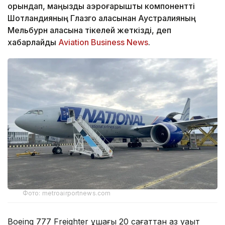
орындап, маңызды аэроғарыштық компонентті
Шотландияның Глазго қаласынан Аустралияның
Мельбурн қаласына тікелей жеткізді, деп
хабарлайды
Aviation Business News
.
Фото: metroairportnews.com
Boeing 777 Freighter ұшағы 20 сағаттан аз уақыт