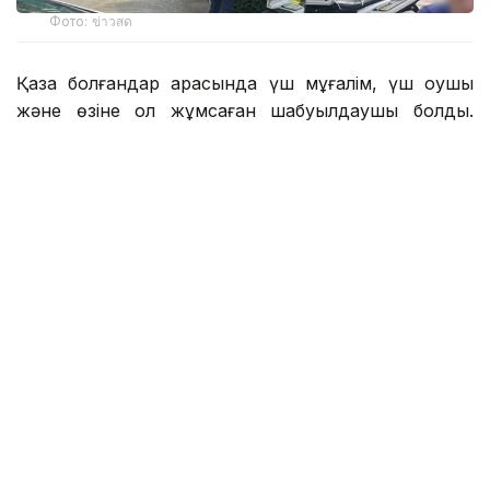
Фото: ข่าวสด
Қаза болғандар арасында үш мұғалім, үш оқушы
және өзіне қол жұмсаған шабуылдаушы болды.
Жарақат алған екі адамның жағдайы ауыр.
Полицияның мәліметінше, шабуылдаушы 14
жастағы оқушы болған. Ол кем дегенде 26 рет оқ
атқан, ал тұтқындалғаннан кейін одан тағы 34 оқ
табылған. Алдын ала мәлімет бойынша, тапанша
оның атасына тиесілі болған.
Полиция сонымен қатар шабуылдаушы мектеп
аумағында оқ атпас бұрын ата-әжесін үйінде атып
өлтірген деп шамалап отыр.
Reuters мәліметінше, бұл Таиландта 2022 жылдан
бергі ең ірі жаппай қырғын.
Сондай-ақ бұл биыл мектепте болған екінші атыс: