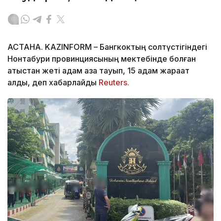
АСТАНА. KAZINFORM – Бангкоктың солтүстігіндегі
Нонтабури провинциясының мектебінде болған
атыстан жеті адам қаза тауып, 15 адам жарақат
алды, деп хабарлайды
Reuters.