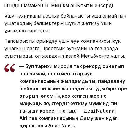
ішінде шамамен 16 мың км қашықтықты еңсерді.
Ұшу техникалық ақаулыққа байланысты ұша алмайтын
ұшақтардың бөлшектерін шұғыл жеткізу үшін
ұйымдастырылды.
Тапсырысты орындау үшін әуе компаниясы жүк
ұшағын Глазго Прествик әуежайына тез арада
ауыстырды, ол жерден тікелей Мельбурнға ұшты.
— Бұл тарихи миссия тек рекорд орнатып
қана қоймай, сонымен қатар әуе
компаниясының жылдамдықты, пайдалану
шеберлігін және жаһандық қамтуды біріктіре
отырып, әлемнің кез келген жеріне
маңызды жүктерді жеткізу мүмкіндігін
тағы да көрсетіп отыр, — деді National
Airlines компаниясының Даму жөніндегі
директоры Алан Уайт.