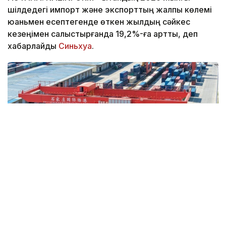
шілдедегі импорт және экспорттың жалпы көлемі
юаньмен есептегенде өткен жылдың сәйкес
кезеңімен салыстырғанда 19,2%-ға артты, деп
хабарлайды
Синьхуа
.
Фото: Синьхуа
Бұл туралы Қытайдың Бас кеден басқармасы
жариялаған мәліметтерде айтылған.