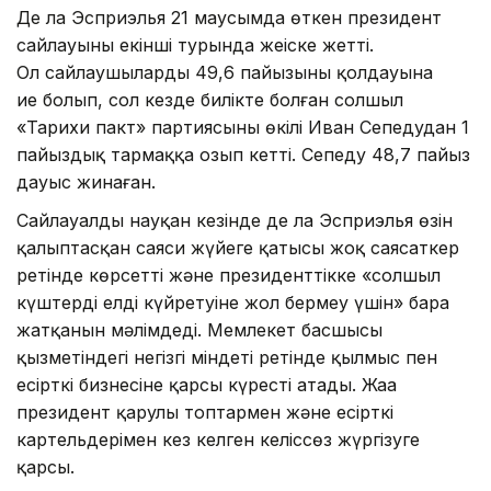
Де ла Эсприэлья 21 маусымда өткен президент
сайлауының екінші турында жеңіске жетті.
Ол сайлаушылардың 49,6 пайызының қолдауына
ие болып, сол кезде билікте болған солшыл
«Тарихи пакт» партиясының өкілі Иван Сепедудан 1
пайыздық тармаққа озып кетті. Сепеду 48,7 пайыз
дауыс жинаған.
Сайлауалды науқан кезінде де ла Эсприэлья өзін
қалыптасқан саяси жүйеге қатысы жоқ саясаткер
ретінде көрсетті және президенттікке «солшыл
күштердің елді күйретуіне жол бермеу үшін» бара
жатқанын мәлімдеді. Мемлекет басшысы
қызметіндегі негізгі міндеті ретінде қылмыс пен
есірткі бизнесіне қарсы күресті атады. Жаңа
президент қарулы топтармен және есірткі
картельдерімен кез келген келіссөз жүргізуге
қарсы.