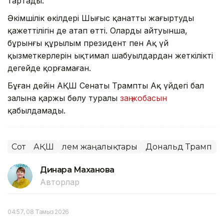
тартады.
Әкімшілік өкілдері Шығыс қанатты жаңғыртудың
қажеттілігін де атап өтті. Олардың айтуынша,
бұрынғы құрылым президент пен Ақ үй
қызметкерлерін ықтимал шабуылдардан жеткілікті
деңгейде қорғамаған.
Бұған дейін АҚШ Сенаты Трамптың Ақ үйдегі бал
залына қаржы бөлу туралы
заң жобасын
қабылдамады.
Сот
АҚШ
Әлем жаңалықтары
Дональд Трамп
Динара Маханова
Авторлар
04:57, 08 Тамыз 2026