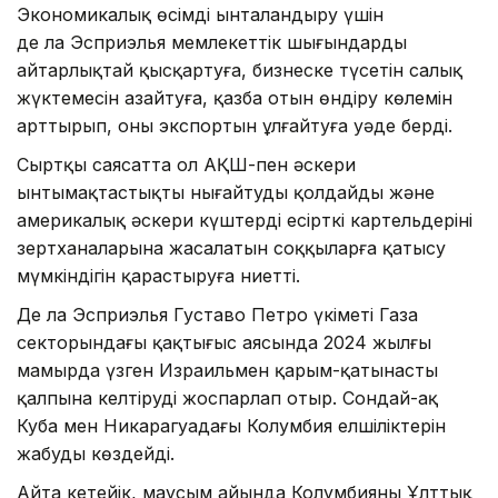
Экономикалық өсімді ынталандыру үшін
де ла Эсприэлья мемлекеттік шығындарды
айтарлықтай қысқартуға, бизнеске түсетін салық
жүктемесін азайтуға, қазба отын өндіру көлемін
арттырып, оның экспортын ұлғайтуға уәде берді.
Сыртқы саясатта ол АҚШ-пен әскери
ынтымақтастықты нығайтуды қолдайды және
америкалық әскери күштердің есірткі картельдерінің
зертханаларына жасалатын соққыларға қатысу
мүмкіндігін қарастыруға ниетті.
Де ла Эсприэлья Густаво Петро үкіметі Газа
секторындағы қақтығыс аясында 2024 жылғы
мамырда үзген Израильмен қарым-қатынасты
қалпына келтіруді жоспарлап отыр. Сондай-ақ
Куба мен Никарагуадағы Колумбия елшіліктерін
жабуды көздейді.
Айта кетейік, маусым айында Колумбияның Ұлттық