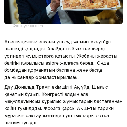
Фото: yahoo.com
Апелляциялық алқаның үш судьясының екеуі бұл
шешімді қолдады. Алайда тыйым тек жердің
үстіндегі жұмыстарға қатысты. Жобаның жерасты
бөлігінің құрылысы әзірге жалғаса береді. Онда
бомбадан қорғанатын баспана және басқа
да нысандар орналастырылмақ.
Дау Дональд Трамп әкімшілігі Ақ үйдің Шығыс
қанатын бұзып, Конгрестің алдын ала
мақұлдауынсыз құрылыс жұмыстарын бастағаннан
кейін туындады. Жобаға қарсы АҚШ-тың тарихи
мұрасын сақтау жөніндегі ұлттық қоры сотқа
шағым түсірді.