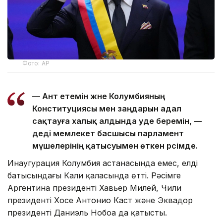
Фото: AP
— Ант етемін және Колумбияның
Конституциясы мен заңдарын адал
сақтауға халық алдында уәде беремін, —
деді мемлекет басшысы парламент
мүшелерінің қатысуымен өткен рәсімде.
Инаугурация Колумбия астанасында емес, елдің
батысындағы Кали қаласында өтті. Рәсімге
Аргентина президенті Хавьер Милей, Чили
президенті Хосе Антонио Каст және Эквадор
президенті Даниэль Нобоа да қатысты.