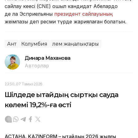
сайлау кеңесі (CNE) оңшыл кандидат Абелардо
де ла Эсприельяны
президент сайлауының
жеңімпазы деп ресми түрде жариялаған болатын.
Ант
Колумбия
Әлем жаңалықтары
Динара Маханова
Авторлар
23:50, 07 Тамыз 2026
Шілдеде Қытайдың сыртқы сауда
көлемі 19,2%-ға өсті
АСТАНА. KAZINFORM – Қытайдың 2026 жылғы