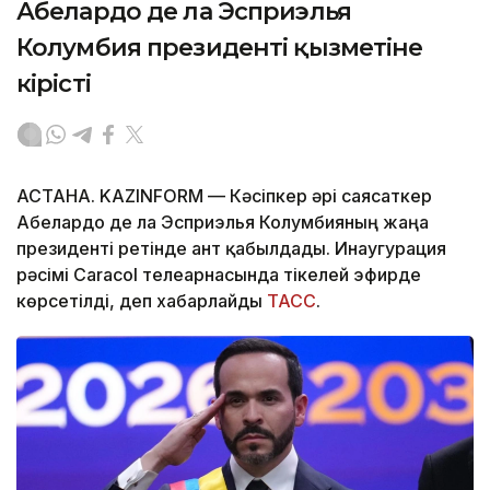
Абелардо де ла Эсприэлья
Колумбия президенті қызметіне
кірісті
АСТАНА. KAZINFORM —
Кәсіпкер әрі саясаткер
Абелардо де ла Эсприэлья Колумбияның жаңа
президенті ретінде ант қабылдады. Инаугурация
рәсімі Caracol телеарнасында тікелей эфирде
көрсетілді, деп хабарлайды
ТАСС
.