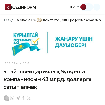
KAZINFORM
KZ
Сайлау-2026
Конституциялық реформа
Арнайы жо
Тренд:
17:26, 03 Ақпан 2016
Қытай швейцариялық Syngenta
компаниясын 43 млрд. долларға
сатып алмақ