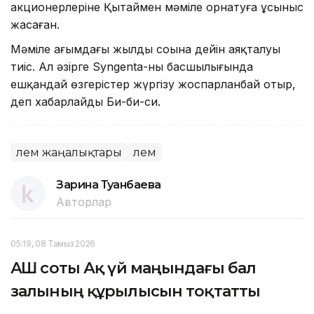
акционерлеріне Қытаймен мәміле орнатуға ұсыныс
жасаған.
Мәміле ағымдағы жылдың соңына дейін аяқталуы
тиіс. Ал әзірге Syngenta-ның басшылығында
ешқандай өзгерістер жүргізу жоспарланбай отыр,
деп хабарлайды Би-би-си.
Әлем жаңалықтары
Әлем
Зарина Туғанбаева
Авторлар
05:19, 08 Тамыз 2026
АҚШ соты Ақ үй маңындағы бал
залының құрылысын тоқтатты