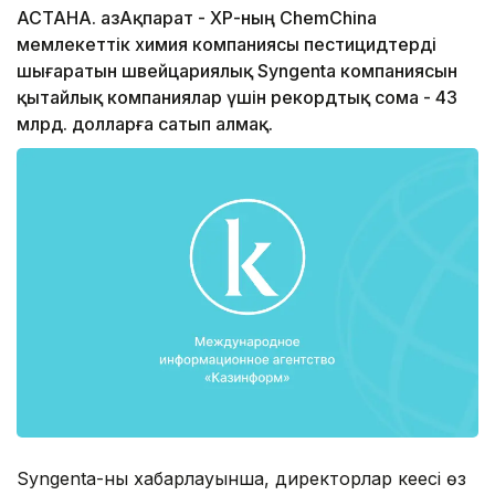
АСТАНА. ҚазАқпарат - ҚХР-ның ChemChina
мемлекеттік химия компаниясы пестицидтерді
шығаратын швейцариялық Syngenta компаниясын
қытайлық компаниялар үшін рекордтық сома - 43
млрд. долларға сатып алмақ.
Syngenta-ның хабарлауынша, директорлар кеңесі өз