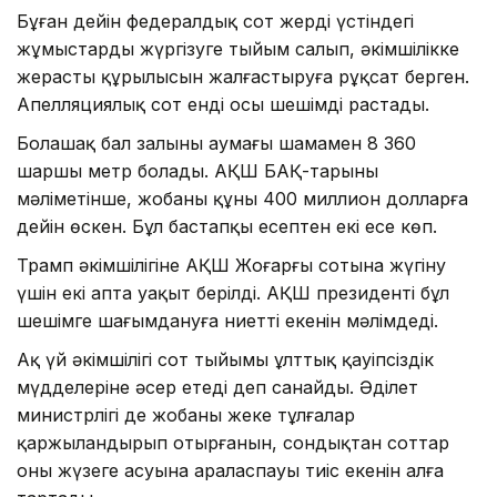
Бұған дейін федералдық сот жердің үстіндегі
жұмыстарды жүргізуге тыйым салып, әкімшілікке
жерасты құрылысын жалғастыруға рұқсат берген.
Апелляциялық сот енді осы шешімді растады.
Болашақ бал залының аумағы шамамен 8 360
шаршы метр болады. АҚШ БАҚ-тарының
мәліметінше, жобаның құны 400 миллион долларға
дейін өскен. Бұл бастапқы есептен екі есе көп.
Трамп әкімшілігіне АҚШ Жоғарғы сотына жүгіну
үшін екі апта уақыт берілді. АҚШ президенті бұл
шешімге шағымдануға ниетті екенін мәлімдеді.
Ақ үй әкімшілігі сот тыйымы ұлттық қауіпсіздік
мүдделеріне әсер етеді деп санайды. Әділет
министрлігі де жобаны жеке тұлғалар
қаржыландырып отырғанын, сондықтан соттар
оның жүзеге асуына араласпауы тиіс екенін алға