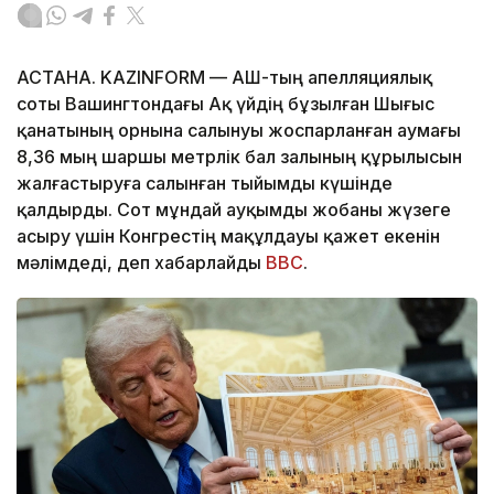
АСТАНА. KAZINFORM — АҚШ-тың апелляциялық
соты Вашингтондағы Ақ үйдің бұзылған Шығыс
қанатының орнына салынуы жоспарланған аумағы
8,36 мың шаршы метрлік бал залының құрылысын
жалғастыруға салынған тыйымды күшінде
қалдырды. Сот мұндай ауқымды жобаны жүзеге
асыру үшін Конгрестің мақұлдауы қажет екенін
мәлімдеді, деп хабарлайды
BBC
.