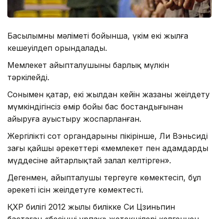
Басылымның мәліметі бойынша, үкім екі жылға
кешеуілдеп орындалады.
Мемлекет айыпталушының барлық мүлкін
тәркілейді.
Сонымен қатар, екі жылдан кейін жазаны жеңілдету
мүмкіндігінсіз өмір бойы бас бостандығынан
айыруға ауыстыру жоспарланған.
Жергілікті сот органдарының пікірінше, Ли Вэньсидің
заңғы қайшы әрекеттері «мемлекет пен адамдардың
мүддесіне айтарлықтай залал келтірген».
Дегенмен, айыпталушы тергеуге көмектесіп, бұл
әрекеті ісін жеңілдетуге көмектесті.
ҚХР билігі 2012 жылы билікке Си Цзиньпин