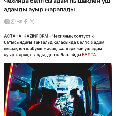
Чехияда белгісіз адам пышақпен үш
адамды ауыр жаралады
АСТАНА. KAZINFORM – Чехияның солтүстік-
батысындағы Танвальд қаласында белгісіз адам
пышақпен шабуыл жасап, салдарынан үш адам
ауыр жарақат алды, деп хабарлайды
БЕЛТА
.