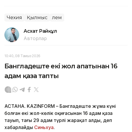
Чехия
Қылмыс
Әлем
Асхат Райқұл
Авторлар
10:40, 08 Тамыз 2026
Бангладеште екі жол апатынан 16
адам қаза тапты
АСТАНА. KAZINFORM – Бангладеште жұма күні
болған екі жол-көлік оқиғасынан 16 адам қаза
тауып, тағы 29 адам түрлі жарақат алды, деп
хабарлайды
Синьхуа
.