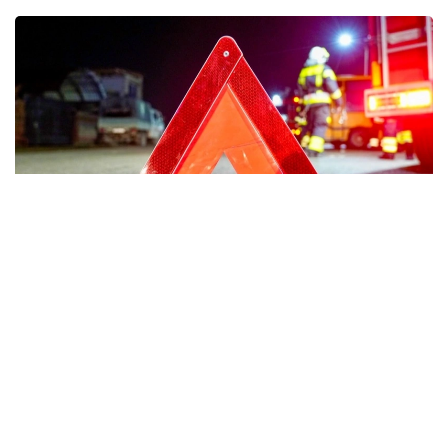
Фото: Мақсат Шағырбаев / Kazinform
Силхет округі полициясының суперинтенданты
Чоудхури Мд Забер Садектің мәліметінше, ел
астанасы Даккадан солтүстік-шығысқа қарай
шамамен 240 шақырым жерде орналасқан Силхет
аймағында екі жолаушылар автобусы бетпе-бет