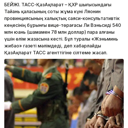
БЕЙЖІҢ. ТАСС-ҚазАқпарат – ҚХР шығысындағы
Тайань қаласының соты жұма күні Ляонин
провинциясының халықтық саяси-консультативтік
кеңесінің бұрынғы вице-төрағасы Ли Вэньсиді 540
млн юань (шамамен 78 млн доллар) пара алғаны
үшін өлім жазасына кесті. Бұл туралы «Жэньминь
жибао» газеті мәлімдеді, деп хабарлайды
ҚазАқпарат ТАСС агенттігіне сілтеме жасап.