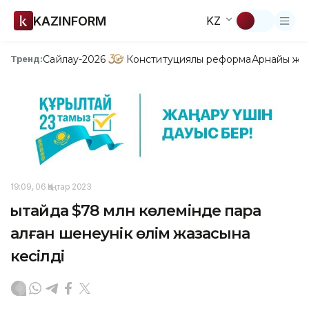
KAZINFORM
KZ
Сайлау-2026
Конституциялық реформа
Арнайы жо
Тренд:
19:09, 06 Қаңтар 2023
Қытайда $78 млн көлемінде пара
алған шенеунік өлім жазасына
кесілді