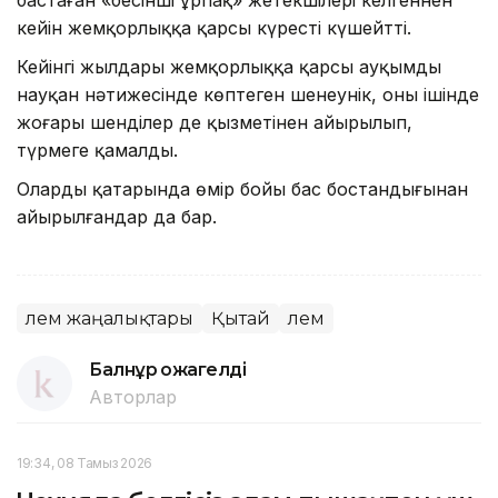
бастаған «бесінші ұрпақ» жетекшілері келгеннен
кейін жемқорлыққа қарсы күресті күшейтті.
Кейінгі жылдары жемқорлыққа қарсы ауқымды
науқан нәтижесінде көптеген шенеунік, оның ішінде
жоғары шенділер де қызметінен айырылып,
түрмеге қамалды.
Олардың қатарында өмір бойы бас бостандығынан
айырылғандар да бар.
Әлем жаңалықтары
Қытай
Әлем
Балнұр Қожагелді
Авторлар
19:34, 08 Тамыз 2026