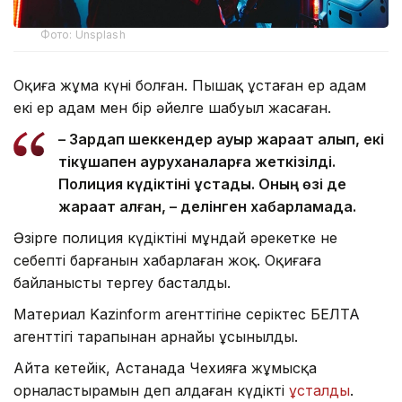
Фото: Unsplash
Оқиға жұма күні болған. Пышақ ұстаған ер адам
екі ер адам мен бір әйелге шабуыл жасаған.
– Зардап шеккендер ауыр жарақат алып, екі
тікұшақпен ауруханаларға жеткізілді.
Полиция күдіктіні ұстады. Оның өзі де
жарақат алған, – делінген хабарламада.
Әзірге полиция күдіктінің мұндай әрекетке не
себепті барғанын хабарлаған жоқ. Оқиғаға
байланысты тергеу басталды.
Материал Kazinform агенттігіне серіктес БЕЛТА
агенттігі тарапынан арнайы ұсынылды.
Айта кетейік, Астанада Чехияға жұмысқа
орналастырамын деп алдаған күдікті
ұсталды
.