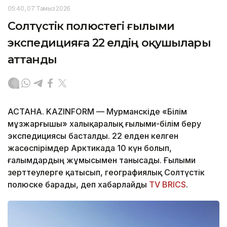
05:40, 07 Тамыз 2026
Солтүстік полюстегі ғылыми
экспедицияға 22 елдің оқушылары
аттанды
АСТАНА. KAZINFORM — Мурманскіде «Білім
мұзжарғышы» халықаралық ғылыми-білім беру
экспедициясы басталды. 22 елден келген
жасөспірімдер Арктикада 10 күн болып,
ғалымдардың жұмысымен танысады. Ғылыми
зерттеулерге қатысып, географиялық Солтүстік
полюске барады, деп хабарлайды
TV BRICS
.