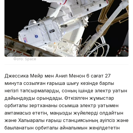
Фото: Space
Джессика Мейр мен Анил Менон 6 сағат 27
минутқа созылған ғарышқа шығу кезінде барлық
негізгі тапсырмаларды, соның ішінде электр қуатын
дайындауды орындады. Өткізілген жұмыстар
орбиталық зертхананы қосымша электр қуатымен
қамтамасыз ететін, маңызды жүйелерді қолдайтын
және Халықаралық ғарыш станциясының қауіпсіз және
бақыланатын орбиталық айналымын жеңілдететін