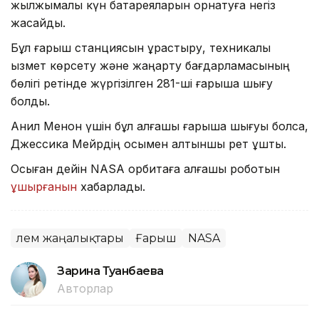
жылжымалы күн батареяларын орнатуға негіз
жасайды.
Бұл ғарыш станциясын құрастыру, техникалық
қызмет көрсету және жаңарту бағдарламасының
бөлігі ретінде жүргізілген 281-ші ғарышқа шығу
болды.
Анил Менон үшін бұл алғашқы ғарышқа шығуы болса,
Джессика Мейрдің осымен алтыншы рет ұшты.
Осыған дейін NASA орбитаға алғашқы роботын
ұшырғанын
хабарладық.
Әлем жаңалықтары
Ғарыш
NASA
Зарина Туғанбаева
Авторлар