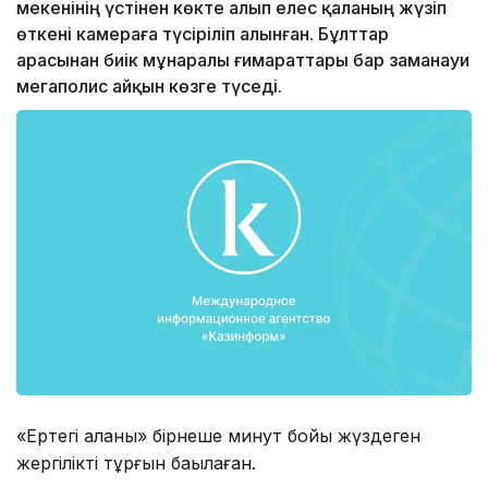
мекенінің үстінен көкте алып елес қаланың жүзіп
өткені камераға түсіріліп алынған. Бұлттар
арасынан биік мұнаралы ғимараттары бар заманауи
мегаполис айқын көзге түседі.
«Ертегі қаланы» бірнеше минут бойы жүздеген
жергілікті тұрғын бақылаған.