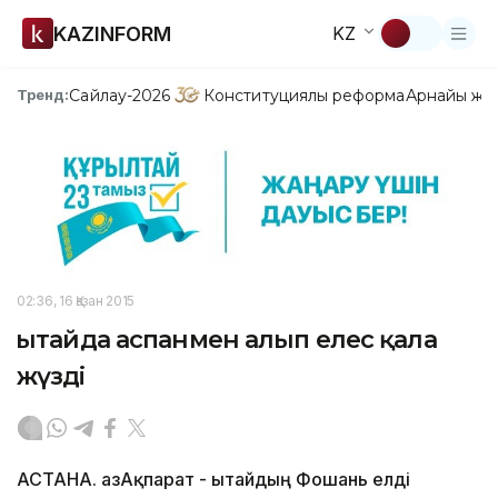
KAZINFORM
KZ
Сайлау-2026
Конституциялық реформа
Арнайы жо
Тренд:
02:36, 16 Қазан 2015
Қытайда аспанмен алып елес қала
жүзді
АСТАНА. ҚазАқпарат - Қытайдың Фошань елді