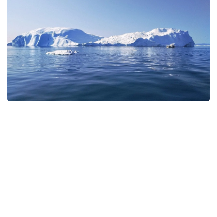
Фото: Pexels
Экспедицияға Үндістан, Қытай, Ресей және басқа
да мемлекеттерден келген 14–16 жас
аралығындағы мектеп оқушылары қатысып жатыр.
Қатысушылар Мурманскіден атомдық мұзжарғыш
кемемен Жер шарындағы жетуі қиын аймақтардың
бірі — Солтүстік полюске жол тартты. Сапар
барысында олар үшін жаратылыстану ғылымдары