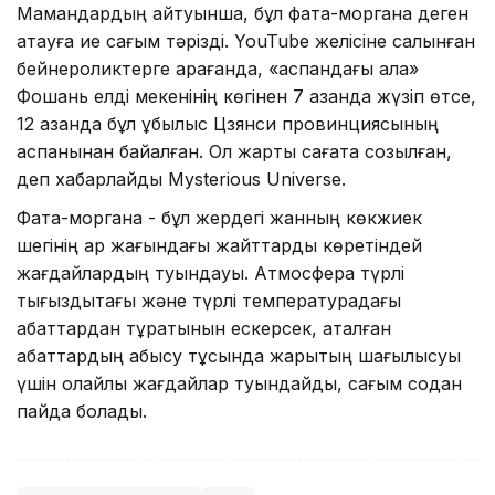
Мамандардың айтуынша, бұл фата-моргана деген
атауға ие сағым тәрізді. YouTube желісіне салынған
бейнероликтерге қарағанда, «аспандағы қала»
Фошань елді мекенінің көгінен 7 қазанда жүзіп өтсе,
12 қазанда бұл құбылыс Цзянси провинциясының
аспанынан байқалған. Ол жарты сағатқа созылған,
деп хабарлайды Mysterious Universe.
Фата-моргана - бұл жердегі жанның көкжиек
шегінің ар жағындағы жайттарды көретіндей
жағдайлардың туындауы. Атмосфера түрлі
тығыздықтағы және түрлі температурадағы
қабаттардан тұратынын ескерсек, аталған
қабаттардың қабысу тұсында жарықтың шағылысуы
үшін қолайлы жағдайлар туындайды, сағым содан
пайда болады.