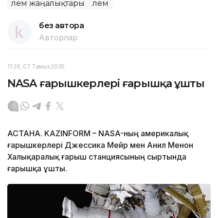
Әлем жаңалықтары
Әлем
без автора
Авторлар
11:26, 07 Тамыз 2026
NASA ғарышкерлері ғарышқа ұшты
АСТАНА. KAZINFORM – NASA-ның америкалық
ғарышкерлері Джессика Мейр мен Анил Менон
Халықаралық ғарыш станциясының сыртында
ғарышқа ұшты.