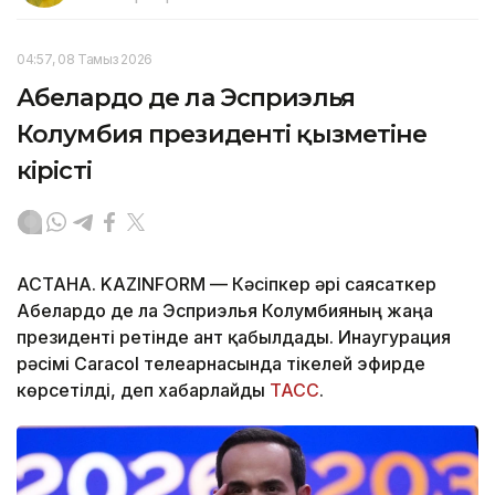
04:57, 08 Тамыз 2026
Абелардо де ла Эсприэлья
Колумбия президенті қызметіне
кірісті
АСТАНА. KAZINFORM —
Кәсіпкер әрі саясаткер
Абелардо де ла Эсприэлья Колумбияның жаңа
президенті ретінде ант қабылдады. Инаугурация
рәсімі Caracol телеарнасында тікелей эфирде
көрсетілді, деп хабарлайды
ТАСС
.