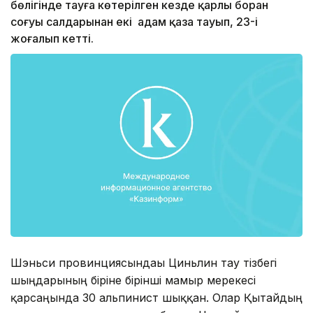
бөлігінде тауға көтерілген кезде қарлы боран
соғуы салдарынан екі адам қаза тауып, 23-і
жоғалып кетті.
Шэньси провинциясындағы Циньлин тау тізбегі
шыңдарының біріне бірінші мамыр мерекесі
қарсаңында 30 альпинист шыққан. Олар Қытайдың