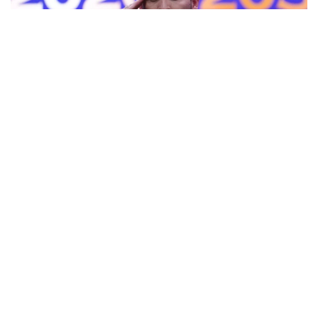
Фото: AP
— Ант етемін және Колумбияның
Конституциясы мен заңдарын адал
сақтауға халық алдында уәде беремін, —
деді мемлекет басшысы парламент
мүшелерінің қатысуымен өткен рәсімде.
Инаугурация Колумбия астанасында емес, елдің
батысындағы Кали қаласында өтті. Рәсімге