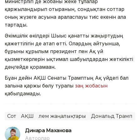
министрлігі де жобаны жеке тұлғалар
қаржыландырып отырғанын, сондықтан соттар
оның жүзеге асуына араласпауы тиіс екенін алға
тартады.
Әкімшілік өкілдері Шығыс қанатты жаңғыртудың
қажеттілігін де атап өтті. Олардың айтуынша,
бұрынғы құрылым президент пен Ақ үй
қызметкерлерін ықтимал шабуылдардан жеткілікті
деңгейде қорғамаған.
Бұған дейін АҚШ Сенаты Трамптың Ақ үйдегі бал
залына қаржы бөлу туралы
заң жобасын
қабылдамады.
Сот
АҚШ
Әлем жаңалықтары
Дональд Трамп
Динара Маханова
Авторлар