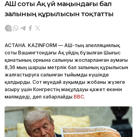
АҚШ соты Ақ үй маңындағы бал
залының құрылысын тоқтатты
АСТАНА. KAZINFORM — АҚШ-тың апелляциялық
соты Вашингтондағы Ақ үйдің бұзылған Шығыс
қанатының орнына салынуы жоспарланған аумағы
8,36 мың шаршы метрлік бал залының құрылысын
жалғастыруға салынған тыйымды күшінде
қалдырды. Сот мұндай ауқымды жобаны жүзеге
асыру үшін Конгрестің мақұлдауы қажет екенін
мәлімдеді, деп хабарлайды
BBC
.