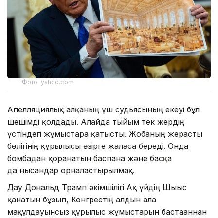
Фото: yahoo.com
Апелляциялық алқаның үш судьясының екеуі бұл
шешімді қолдады. Алайда тыйым тек жердің
үстіндегі жұмыстарға қатысты. Жобаның жерасты
бөлігінің құрылысы әзірге жалғаса береді. Онда
бомбадан қорғанатын баспана және басқа
да нысандар орналастырылмақ.
Дау Дональд Трамп әкімшілігі Ақ үйдің Шығыс
қанатын бұзып, Конгрестің алдын ала
мақұлдауынсыз құрылыс жұмыстарын бастағаннан