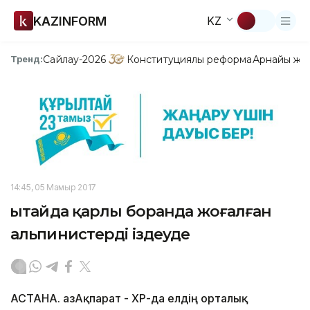
KAZINFORM
KZ
Сайлау-2026
Конституциялық реформа
Арнайы жо
Тренд:
14:45, 05 Мамыр 2017
Қытайда қарлы боранда жоғалған
альпинистерді іздеуде
АСТАНА. ҚазАқпарат - ҚХР-да елдің орталық