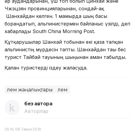
әр аудандарынан, үш топ болып Цинхай және
Чжэцзян провинцияларынан, сондай-ақ
Шанхайдан келген. 1 мамырда шың басы
борандатып, альпинистермен байланыс үзілді, деп
хабарлады South China Morning Post.
Құтқарушылар Шанхай тобынан екі қаза тапқан
альпинистің мүрдесін тапты. Шанхайдан тағы бес
турист Тайбай тауының шыңынан аман табылды.
Қалған туристерді іздеу жалғасуда.
Әлем жаңалықтары
Әлем
без автора
Авторлар
05:19, 08 Тамыз 2026