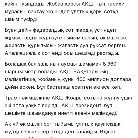
кейін туындады. Жобаға қарсы АҚШ-тың тарихи
мұрасын сақтау жөніндегі ұлттық қоры сотқа
шағым түсірді.
Бұған дейін федералдық сот жердің үстіндегі
жұмыстарды жүргізуге тыйым салып, әкімшілікке
жерасты құрылысын жалғастыруға рұқсат берген.
Апелляциялық сот енді осы шешімді растады.
Болашақ бал залының аумағы шамамен 8 360
шаршы метр болады. АҚШ БАҚ-тарының
мәліметінше, жобаның құны 400 миллион долларға
дейін өскен. Бұл бастапқы есептен екі есе көп.
Трамп әкімшілігіне АҚШ Жоғарғы сотына жүгіну үшін
екі апта уақыт берілді. АҚШ президенті бұл
шешімге шағымдануға ниетті екенін мәлімдеді.
Ақ үй әкімшілігі сот тыйымы ұлттық қауіпсіздік
мүдделеріне әсер етеді деп санайды. Әділет