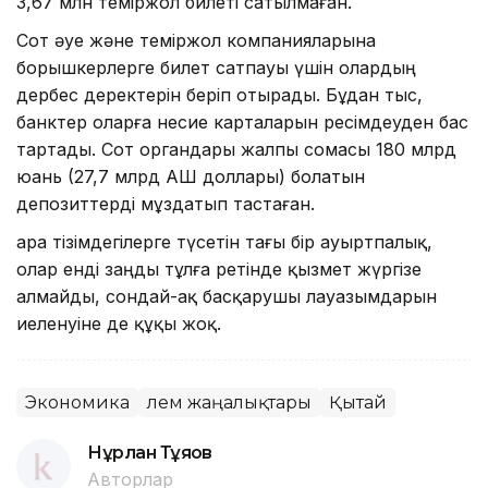
3,67 млн теміржол билеті сатылмаған.
Сот әуе және теміржол компанияларына
борышкерлерге билет сатпауы үшін олардың
дербес деректерін беріп отырады. Бұдан тыс,
банктер оларға несие карталарын ресімдеуден бас
тартады. Сот органдары жалпы сомасы 180 млрд
юань (27,7 млрд АҚШ доллары) болатын
депозиттерді мұздатып тастаған.
Қара тізімдегілерге түсетін тағы бір ауыртпалық,
олар енді заңды тұлға ретінде қызмет жүргізе
алмайды, сондай-ақ басқарушы лауазымдарын
иеленуіне де құқы жоқ.
Экономика
Әлем жаңалықтары
Қытай
Нұрлан Тұяқов
Авторлар