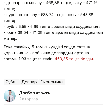
- доллар: сатып алу - 468,86 теңге, сату - 471,16
теңге;
- еуро: сатып алу - 538,74 теңге, сату - 543,88
теңге;
- рубль 5,55 - 5,69 теңге аралығында саудаланады.
- юань 68,54 - 71,08 теңге аралығында саудаланып
жатыр.
Еске салайық, 5 тамыз күндізгі сауда-саттық
қорытындысы бойынша доллардың орташа
бағамы 1,93 теңгеге түсіп,
469,85 теңге болды.
Рубль
Доллар
Экономика
Досбол Атажан
Авторлар