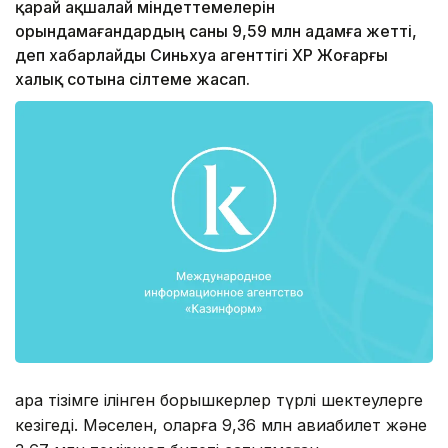
қарай ақшалай міндеттемелерін
орындамағандардың саны 9,59 млн адамға жетті,
деп хабарлайды Синьхуа агенттігі ҚХР Жоғарғы
халық сотына сілтеме жасап.
Қара тізімге ілінген борышкерлер түрлі шектеулерге
кезігеді. Мәселен, оларға 9,36 млн авиабилет және