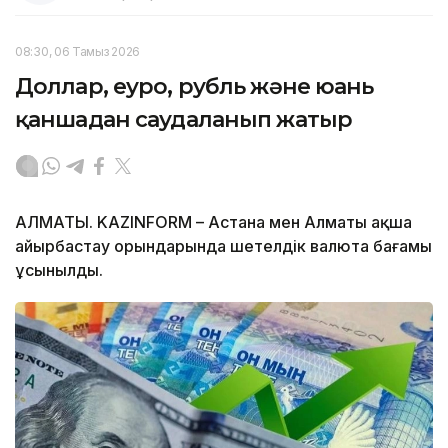
08:30, 06 Тамыз 2026
Доллар, еуро, рубль және юань
қаншадан саудаланып жатыр
АЛМАТЫ. KAZINFORM – Астана мен Алматы ақша
айырбастау орындарында шетелдік валюта бағамы
ұсынылды.