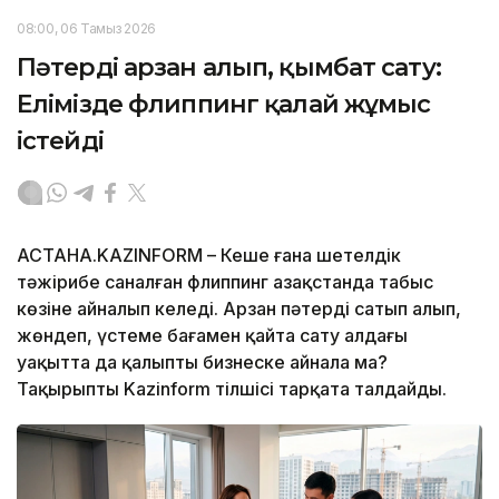
08:00, 06 Тамыз 2026
Пәтерді арзан алып, қымбат сату:
Елімізде флиппинг қалай жұмыс
істейді
АСТАНА.KAZINFORM – Кеше ғана шетелдік
тәжірибе саналған флиппинг Қазақстанда табыс
көзіне айналып келеді. Арзан пәтерді сатып алып,
жөндеп, үстеме бағамен қайта сату алдағы
уақытта да қалыпты бизнеске айнала ма?
Тақырыпты Kazinform тілшісі тарқата талдайды.