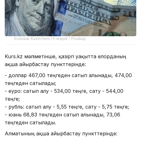
Коллаж: Kazinform / Freepik / Pixabay
Kurs.kz мәліметінше, қазіргі уақытта елорданың
ақша айырбастау пункттерінде:
- доллар 467,00 теңгеден сатып алынады, 474,00
теңгеден сатылады;
- еуро: сатып алу - 534,00 теңге, сату - 544,00
теңге;
- рубль: сатып алу - 5,55 теңге, сату - 5,75 теңге;
- юань 68,83 теңгеден сатып алынады, 73,06
теңгеден сатылады.
Алматының ақша айырбастау пункттерінде: