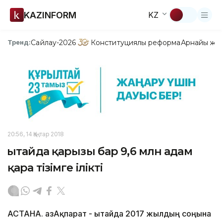
KAZINFORM
KZ
Сайлау-2026
Конституциялық реформа
Арнайы жо
Тренд:
20:56, 14 Қаңтар 2018
Қытайда қарызы бар 9,6 млн адам
қара тізімге ілікті
АСТАНА. ҚазАқпарат - Қытайда 2017 жылдың соңына