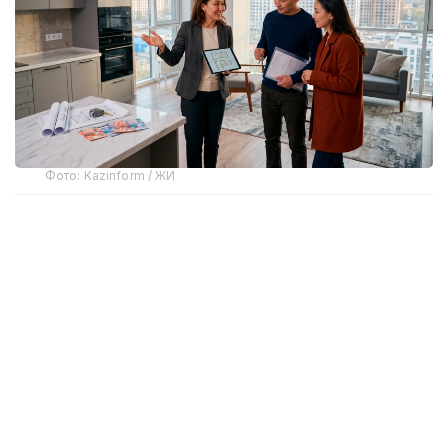
Фото: Kazinform / ЖИ
Нарық қалай қалыптасты?
Флиппинг АҚШ-та өткен ғасырдың 70–80
жылдарындағы экономикалық дағдарыс кезінде
пайда болып, кейін әлемнің көптеген еліне тарады.
Қазақстанда оның алғашқы белгілері 2000
жылдардың басында байқалды. Ол кезде тұрғын
үй құрылысы қарқынды жүріп, сұраныс жоғары
болғандықтан, инвесторлар пәтерді жөндеусіз-ақ
қымбатқа қайта сатып, табыс тапты.