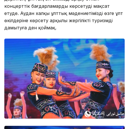
концерттік бағдарламарды көрсетуді мақсат
етуде. Аудан халқы ұлттық мәдениетімізді өзге ұлт
өкілдеріне көрсету арқылы жергілікті туризмді
дамытуға ден қоймақ.