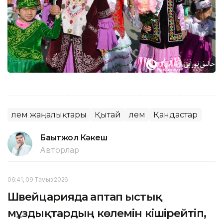
Әлем жаңалықтары
Қытай
Әлем
Қандастар
Бақытжол Кәкеш
Авторлар
06:41, 09 Тамыз 2026
Швейцарияда аптап ыстық
мұздықтардың көлемін кішірейтіп,