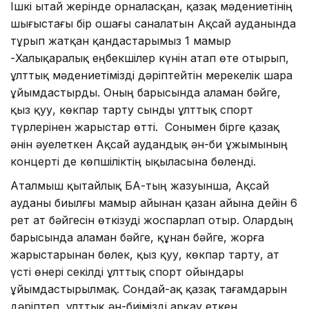
Ішкі Қытай жерінде орналасқан, қазақ мәдениетінің
шығыстағы бір ошағы саналатын Ақсай ауданында
тұрып жатқан қандастарымыз 1 мамыр
-Халықаралық еңбекшілер күнін атап өте отырып,
ұлттық мәдениетімізді дәріптейтін мерекелік шара
ұйымдастырды. Оның барысында аламан бәйге,
қыз қуу, көкпар тарту сынды ұлттық спорт
түрлерінен жарыстар өтті. Сонымен бірге қазақ
әнін әуелеткен Ақсай аудандық ән-би ұжымының
концерті де көпшіліктің ықыласына бөленді.
Аталмыш қытайлық БАҚ-тың жазуынша, Ақсай
ауданы биылғы мамыр айынан қазан айына дейін 6
рет ат бәйгесін өткізуді жоспарлап отыр. Олардың
барысында аламан бәйге, құнан бәйге, жорға
жарыстарынан бөлек, қыз қуу, көкпар тарту, ат
үсті өнері секілді ұлттық спорт ойындары
ұйымдастырылмақ. Сондай-ақ қазақ тағамдарын
дәріптеп, ұлттық ән-биімізді арқау еткен