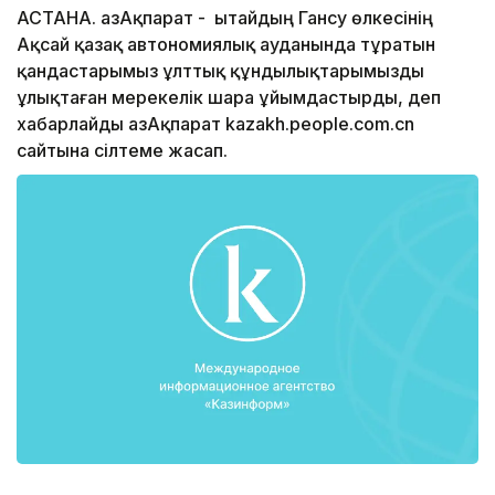
АСТАНА. ҚазАқпарат - Қытайдың Гансу өлкесінің
Ақсай қазақ автономиялық ауданында тұратын
қандастарымыз ұлттық құндылықтарымызды
ұлықтаған мерекелік шара ұйымдастырды, деп
хабарлайды ҚазАқпарат kazakh.people.com.cn
сайтына сілтеме жасап.