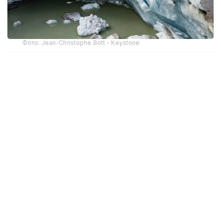
Фото: Jean-Christophe Bott - Keystone
Швейцарияның мұздықтарды мониторингтеу
қызметі (GLAMOS) мәліметінше, маусым айының
ортасынан бері мұздық тәулігіне орта есеппен
шамамен 10 сантиметрге еріп жатыр.
Гляциологтардың айтуынша, қыста қардың аз
түсуі мен қалыптан тыс жоғары температура
мұздықты қорғаныш қар қабатынсыз қалдырып,
оны әсіресе осал еткен.
Ғалымдар осыған байланысты 2026 жылы
мұздықтардың жоғалту көрсеткіші 2022 жылғы
рекордтық деңгейге жақындауы мүмкін деп
қауіптенеді.