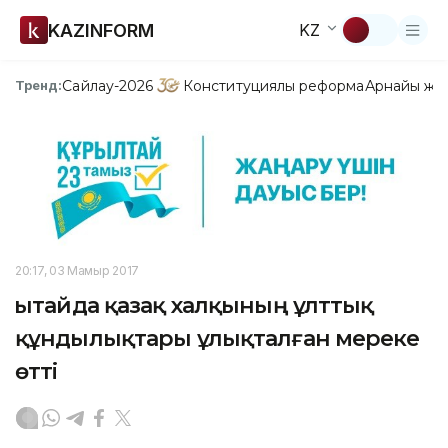
KAZINFORM
KZ
Сайлау-2026
Конституциялық реформа
Арнайы жо
Тренд:
20:17, 03 Мамыр 2017
Қытайда қазақ халқының ұлттық
құндылықтары ұлықталған мереке
өтті