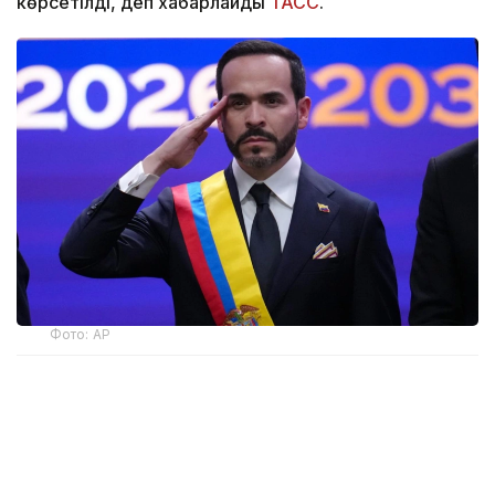
көрсетілді, деп хабарлайды
ТАСС
.
Фото: AP
— Ант етемін және Колумбияның
Конституциясы мен заңдарын адал
сақтауға халық алдында уәде беремін, —
деді мемлекет басшысы парламент