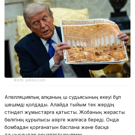
Фото: yahoo.com
Апелляциялық алқаның үш судьясының екеуі бұл
шешімді қолдады. Алайда тыйым тек жердің
үстіндегі жұмыстарға қатысты. Жобаның жерасты
бөлігінің құрылысы әзірге жалғаса береді. Онда
бомбадан қорғанатын баспана және басқа
да нысандар орналастырылмақ.