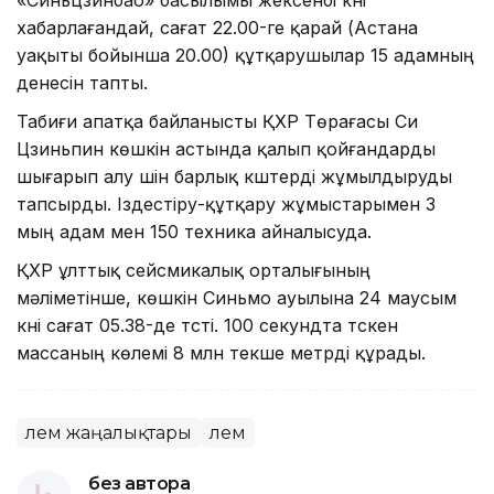
хабарлағандай, сағат 22.00-ге қарай (Астана
уақыты бойынша 20.00) құтқарушылар 15 адамның
денесін тапты.
Табиғи апатқа байланысты ҚХР Төрағасы Си
Цзиньпин көшкін астында қалып қойғандарды
шығарып алу үшін барлық күштерді жұмылдыруды
тапсырды. Іздестіру-құтқару жұмыстарымен 3
мың адам мен 150 техника айналысуда.
ҚХР ұлттық сейсмикалық орталығының
мәліметінше, көшкін Синьмо ауылына 24 маусым
күні сағат 05.38-де түсті. 100 секундта түскен
массаның көлемі 8 млн текше метрді құрады.
Әлем жаңалықтары
Әлем
без автора