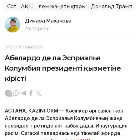
Сот
АҚШ
Әлем жаңалықтары
Дональд Трамп
Динара Маханова
Авторлар
04:57, 08 Тамыз 2026
Абелардо де ла Эсприэлья
Колумбия президенті қызметіне
кірісті
АСТАНА. KAZINFORM —
Кәсіпкер әрі саясаткер
Абелардо де ла Эсприэлья Колумбияның жаңа
президенті ретінде ант қабылдады. Инаугурация
рәсімі Caracol телеарнасында тікелей эфирде