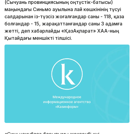
(Сычуань провинциясының оңтүстік-батысы)
маңындағы Синьмо ауылына лай көшкінінің түсуі
салдарынан із-түзсіз жоғалғандар саны - 118, қаза
болғандар - 15, жарақаттанғандар саны 3 адамға
жетті, деп хабарлайды «ҚазАқпарат» ХАА-ның
Қытайдағы меншікті тілшісі.
«Синьцзинбао» басылымы жексенбі күні