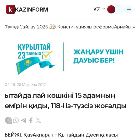
KAZINFORM
KZ
Сайлау-2026
Конституциялық реформа
Арнайы жо
Тренд:
04:48, 25 Маусым 2017
Қытайда лай көшкіні 15 адамның
өмірін қиды, 118-і із-түзсіз жоғалды
БЕЙЖІҢ. ҚазАқпарат - Қытайдың Деси қаласы