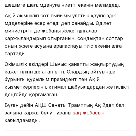
шешімге шағымдануға ниетті екенін мәлімдеді.
Ақ үй әкімшілігі сот тыйымы ұлттық қауіпсіздік
мүдделеріне әсер етеді деп санайды. Әділет
министрлігі де жобаны жеке тұлғалар
қаржыландырып отырғанын, сондықтан соттар
оның жүзеге асуына араласпауы тиіс екенін алға
тартады.
Әкімшілік өкілдері Шығыс қанатты жаңғыртудың
қажеттілігін де атап өтті. Олардың айтуынша,
бұрынғы құрылым президент пен Ақ үй
қызметкерлерін ықтимал шабуылдардан жеткілікті
деңгейде қорғамаған.
Бұған дейін АҚШ Сенаты Трамптың Ақ үйдегі бал
залына қаржы бөлу туралы
заң жобасын
қабылдамады.