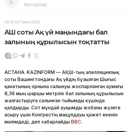
Авторлар
05:19, 08 Тамыз 2026
АҚШ соты Ақ үй маңындағы бал
залының құрылысын тоқтатты
АСТАНА. KAZINFORM — АҚШ-тың апелляциялық
соты Вашингтондағы Ақ үйдің бұзылған Шығыс
қанатының орнына салынуы жоспарланған аумағы
8,36 мың шаршы метрлік бал залының құрылысын
жалғастыруға салынған тыйымды күшінде
қалдырды. Сот мұндай ауқымды жобаны жүзеге
асыру үшін Конгрестің мақұлдауы қажет екенін
мәлімдеді, деп хабарлайды
BBC
.