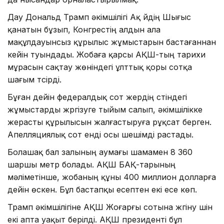
Дау Дональд Трамп әкімшілігі Ақ үйдің Шығыс
қанатын бұзып, Конгрестің алдын ала
мақұлдауынсыз құрылыс жұмыстарын бастағаннан
кейін туындады. Жобаға қарсы АҚШ-тың тарихи
мұрасын сақтау жөніндегі ұлттық қоры сотқа
шағым түсірді.
Бұған дейін федералдық сот жердің үстіндегі
жұмыстарды жүргізуге тыйым салып, әкімшілікке
жерасты құрылысын жалғастыруға рұқсат берген.
Апелляциялық сот енді осы шешімді растады.
Болашақ бал залының аумағы шамамен 8 360
шаршы метр болады. АҚШ БАҚ-тарының
мәліметінше, жобаның құны 400 миллион долларға
дейін өскен. Бұл бастапқы есептен екі есе көп.
Трамп әкімшілігіне АҚШ Жоғарғы сотына жүгіну үшін
екі апта уақыт берілді. АҚШ президенті бұл