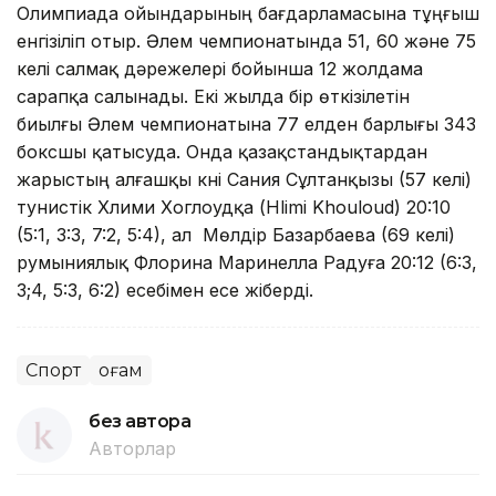
Олимпиада ойындарының бағдарламасына тұңғыш
енгізіліп отыр. Әлем чемпионатында 51, 60 және 75
келі салмақ дәрежелері бойынша 12 жолдама
сарапқа салынады. Екі жылда бір өткізілетін
биылғы Әлем чемпионатына 77 елден барлығы 343
боксшы қатысуда. Онда қазақстандықтардан
жарыстың алғашқы күні Сания Сұлтанқызы (57 келі)
тунистік Хлими Хоглоудқа (Hlimi Khouloud) 20:10
(5:1, 3:3, 7:2, 5:4), ал Мөлдір Базарбаева (69 келі)
румыниялық Флорина Маринелла Радуға 20:12 (6:3,
3;4, 5:3, 6:2) есебімен есе жіберді.
Спорт
Қоғам
без автора
Авторлар