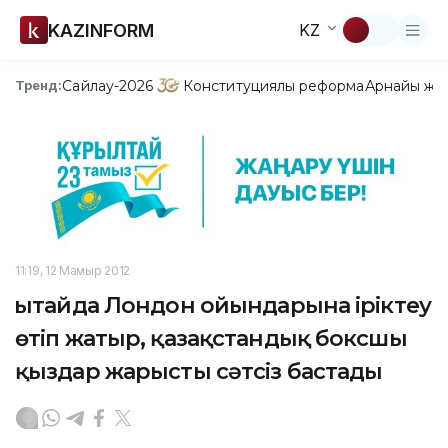
KAZINFORM
KZ
Сайлау-2026
Конституциялық реформа
Арнайы жо
Тренд:
11:19, 12 Мамыр 2012
Қытайда Лондон ойындарына іріктеу
өтіп жатыр, қазақстандық боксшы
қыздар жарысты сәтсіз бастады