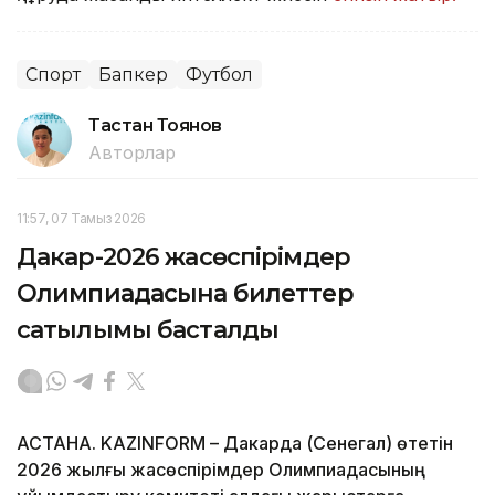
Спорт
Бапкер
Футбол
Тастан Тоянов
Авторлар
11:57, 07 Тамыз 2026
Дакар-2026 жасөспірімдер
Олимпиадасына билеттер
сатылымы басталды
АСТАНА. KAZINFORM – Дакарда (Сенегал) өтетін
2026 жылғы жасөспірімдер Олимпиадасының