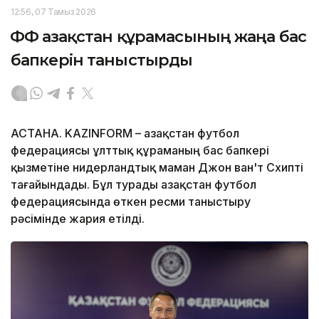
12:56, 07 Тамыз 2026
ҚФФ Қазақстан құрамасының жаңа бас
бапкерін таныстырды
АСТАНА. KAZINFORM – Қазақстан футбол
федерациясы ұлттық құраманың бас бапкері
қызметіне нидерландтық маман Джон ван'т Схипті
тағайындады. Бұл турады Қазақстан футбол
федерациясында өткен ресми таныстыру
рәсімінде жария етілді.