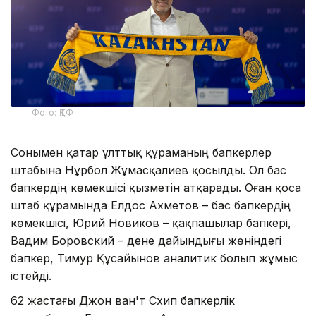
Фото: ҚТФ
Сонымен қатар ұлттық құраманың бапкерлер
штабына Нұрбол Жұмасқалиев қосылды. Ол бас
бапкердің көмекшісі қызметін атқарады. Оған қоса
штаб құрамында Елдос Ахметов – бас бапкердің
көмекшісі, Юрий Новиков – қақпашылар бапкері,
Вадим Боровский – дене дайындығы жөніндегі
бапкер, Тимур Құсайынов аналитик болып жұмыс
істейді.
62 жастағы Джон ван'т Схип бапкерлік