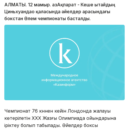
АЛМАТЫ. 12 мамыр. ҚазАқпарат - Кеше Қытайдың
Циньхуандао қаласында әйелдер арасындағы
бокстан Әлем чемпионаты басталды.
Чемпионат 76 күннен кейін Лондонда жалауы
көтерілетін ХХХ Жазғы Олимпиада ойындарына
іріктеу болып табылады. Әйелдер боксы