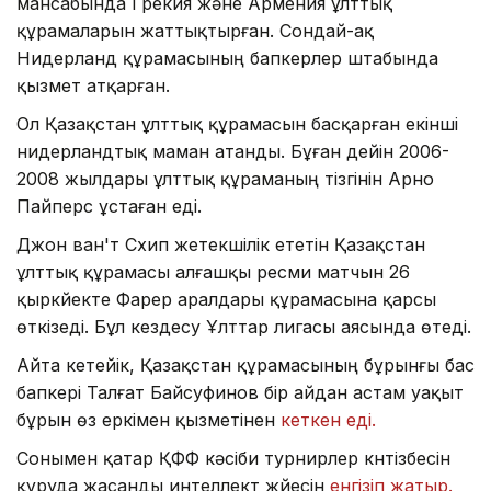
мансабында Грекия және Армения ұлттық
құрамаларын жаттықтырған. Сондай-ақ
Нидерланд құрамасының бапкерлер штабында
қызмет атқарған.
Ол Қазақстан ұлттық құрамасын басқарған екінші
нидерландтық маман атанды. Бұған дейін 2006-
2008 жылдары ұлттық құраманың тізгінін Арно
Пайперс ұстаған еді.
Джон ван'т Схип жетекшілік ететін Қазақстан
ұлттық құрамасы алғашқы ресми матчын 26
қыркүйекте Фарер аралдары құрамасына қарсы
өткізеді. Бұл кездесу Ұлттар лигасы аясында өтеді.
Айта кетейік, Қазақстан құрамасының бұрынғы бас
бапкері Талғат Байсуфинов бір айдан астам уақыт
бұрын өз еркімен қызметінен
кеткен еді.
Сонымен қатар ҚФФ кәсіби турнирлер күнтізбесін
құруда жасанды интеллект жүйесін
енгізіп жатыр.