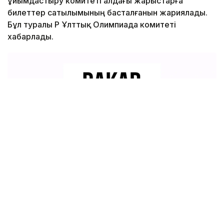
ұйымдастыру комитеті алдағы жарыстарға
билеттер сатылымының басталғанын жариялады.
Бұл туралы ҚР Ұлттық Олимпиада комитеті
хабарлады.
Фото: ҚР ҰОК
Сатылымның алғашқы кезеңі 6 тамызда басталып,
9 тамызға дейін жалғасады. Бұл аралықта