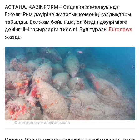
АСТАНА. KAZINFORM – Сицилия жағалауында
Ежелгі Рим дәуіріне жататын кеменің қалдықтары
табылды. Болжам бойынша, ол біздің дәуірімізге
дейінгі II–I ғасырларға тиесілі. Бұл туралы
Еuronews
жазды.
Фото: storiearcheostorie.com