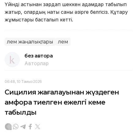
Үйінді астынан зардап шеккен адамдар табылып
жатыр, олардың нақты саны әзірге белгісіз. Құтқару
жұмыстары басталып кетті.
Әлем жаңалықтары
Әлем
без автора
Авторлар
06:48, 10 Тамыз 2026
Сицилия жағалауынан жүздеген
амфора тиелген ежелгі кеме
табылды