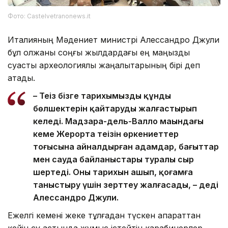
Фото: Castelvetranonews.it
Италияның Мәдениет министрі Алессандро Джули
бұл олжаны соңғы жылдардағы ең маңызды
суасты археологиялық жаңалықтарының бірі деп
атады.
– Теңіз бізге тарихымыздың құнды
бөлшектерін қайтаруды жалғастырып
келеді. Мадзара-дель-Валло маңындағы
кеме Жерорта теңізін өркениеттер
тоғысына айналдырған адамдар, бағыттар
мен сауда байланыстары туралы сыр
шертеді. Оның тарихын ашып, қоғамға
таныстыру үшін зерттеу жалғасады, – деді
Алессандро Джули.
Ежелгі кемені жеке тұлғадан түскен ақпараттан