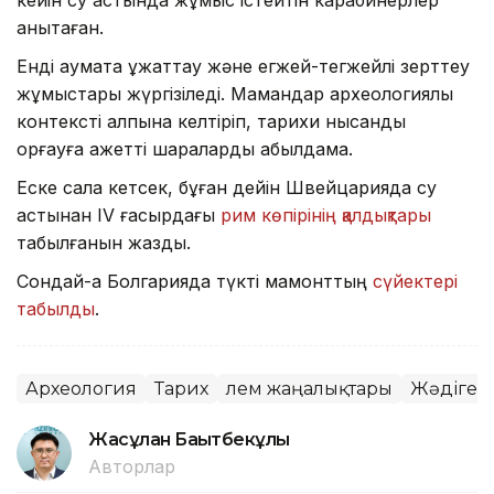
кейін су астында жұмыс істейтін карабинерлер
анықтаған.
Енді аумақта құжаттау және егжей-тегжейлі зерттеу
жұмыстары жүргізіледі. Мамандар археологиялық
контексті қалпына келтіріп, тарихи нысанды
қорғауға қажетті шараларды қабылдамақ.
Еске сала кетсек, бұған дейін Швейцарияда су
астынан IV ғасырдағы
рим көпірінің қалдықтары
табылғанын жаздық.
Сондай-ақ Болгарияда түкті мамонттың
сүйектері
табылды
.
Археология
Тарих
Әлем жаңалықтары
Жәдігер
Жасұлан Бақытбекұлы
Авторлар