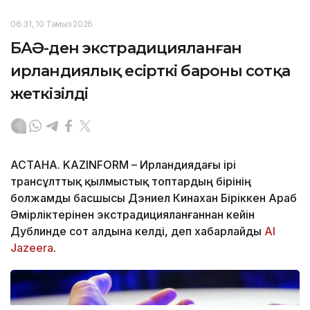
06:31, 10 Тамыз 2026
БАӘ-ден экстрадицияланған
ирландиялық есірткі бароны сотқа
жеткізілді
АСТАНА. KAZINFORM – Ирландиядағы ірі
трансұлттық қылмыстық топтардың бірінің
болжамды басшысы Дэниел Кинахан Біріккен Араб
Әмірліктерінен экстрадицияланғаннан кейін
Дублинде сот алдына келді, деп хабарлайды
Al
Jazeera
.