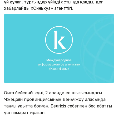
үй құлап, тұрғындар үйінді астында қалды, деп
хабарлайды «Синьхуа» агенттігі.
Оқиға бейсенбі күні, 2 ақпанда ел шығысындағы
Чжэцзян провинциясының Вэньчжоу қаласында
таңғы уақытта болған. Белгісіз себеппен бес қабатты
үш ғимарат қираған.