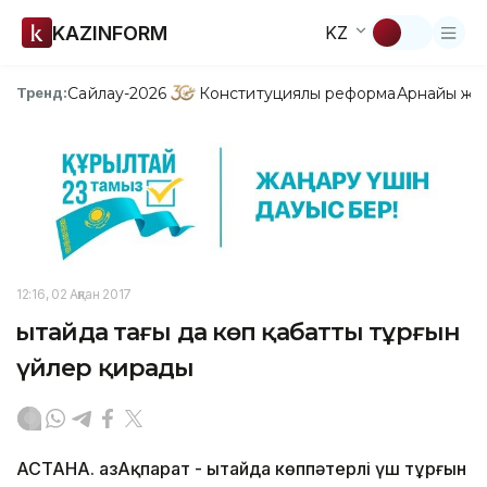
KAZINFORM
KZ
Сайлау-2026
Конституциялық реформа
Арнайы жо
Тренд:
12:16, 02 Ақпан 2017
Қытайда тағы да көп қабатты тұрғын
үйлер қирады
АСТАНА. ҚазАқпарат - Қытайда көппәтерлі үш тұрғын