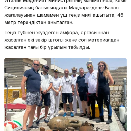
Италия Мәдениет министрлігінің мәліметінше, кеме
Сицилияның батысындағы Мадзара-дель-Валло
жағалауынан шамамен үш теңіз милі қашықтықта, 46
метр тереңдіктен анықталған.
Теңіз түбінен жүздеген амфора, қорғасыннан
жасалған екі зәкір штогы және сол материалдан
жасалған тағы бір құрылым табылды.