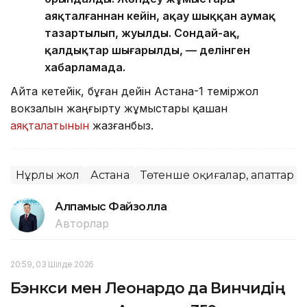
аяқталғаннан кейін, ақау шыққан аумақ
тазартылып, жуылды. Сондай-ақ,
қалдықтар шығарылды, — делінген
хабарламада.
Айта кетейік, бұған дейін Астана-1 теміржол
вокзалын жаңғырту жұмыстары қашан
аяқталатынын
жазғанбыз.
Нұрлы жол
Астана
Төтенше оқиғалар, апаттар
Алпамыс Файзолла
Авторлар
20:59, 03 Шілде 2026
Бэнкси мен Леонардо да Винчидің