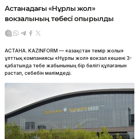
Астанадағы «Нұрлы жол»
вокзалының төбесі опырылды
АСТАНА. KAZINFORM — «Қазақстан темір жолы»
ұлттық компаниясы «Нұрлы жол» вокзал кешені 3-
қабатында төбе жабынының бір бөлігі құлағанын
растап, себебін мәлімдеді.