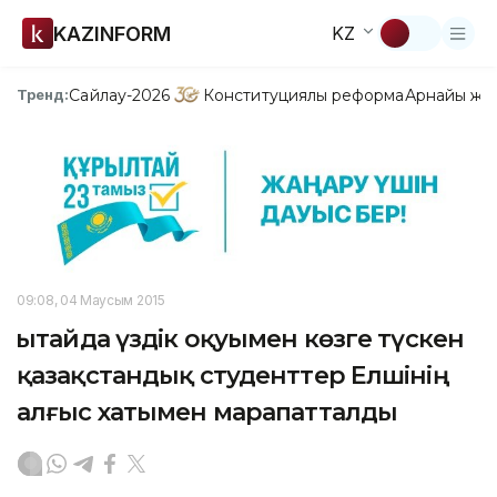
KAZINFORM
KZ
Сайлау-2026
Конституциялық реформа
Арнайы жо
Тренд:
09:08, 04 Маусым 2015
Қытайда үздік оқуымен көзге түскен
қазақстандық студенттер Елшінің
алғыс хатымен марапатталды