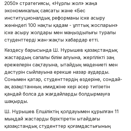
2050» стратегиясы, «Нұрлы жол» жаңа
экономикалық саясаты және «Бес
институционалдық реформаны іске асыру
жөніндегі 100 нақты қадам - ұлттық жоспарын»
іске асыру жолдары мен маңыздылығы туралы
студенттерді жан-жақты хабардар етті.
Кездесу барысында Ш. Нұрышев қазақстандық
жастардың сапалы білім алуына, жергілікті заң
ережелерін сақтауына, Қытайдың мәдениеті мен
дәстүрін сыйлауына ерекше назар аударды.
Сонымен қатар, студенттердің өздеріне, сондай-
ақ Қазақстанның имиджіне кері әсер тигізетін
қандай болса да жағдайларды болдырмауға
шақырды.
Ш. Нұрышев Елшіліктің қолдауымен құрылған 11
мыңдай жастарды біріктіретін Қытайдағы
қазақстандық студенттер қоғамдастығының