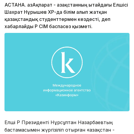
АСТАНА. ҚазАқпарат - Қазақстанның Қытайдағы Елшісі
Шахрат Нұрышев ҚХР-да білім алып жатқан
қазақстандық студенттермен кездесті, деп
хабарлайды ҚР СІМ баспасөз қызметі.
Елші ҚР Президенті Нұрсұлтан Назарбаевтың
бастамасымен жүргізіліп отырған «Қазақстан -