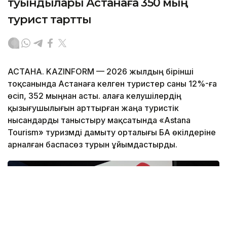
туындылары Астанаға 350 мың
турист тартты
АСТАНА. KAZINFORM — 2026 жылдың бірінші
тоқсанында Астанаға келген туристер саны 12%-ға
өсіп, 352 мыңнан асты. Қалаға келушілердің
қызығушылығын арттырған жаңа туристік
нысандарды таныстыру мақсатында «Astana
Tourism» туризмді дамыту орталығы БАҚ өкілдеріне
арналған баспасөз турын ұйымдастырды.