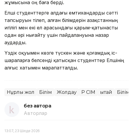
жұмысына оң баға берді.
Елші студенттерге алдағы емтихандарды сәтті
тапсыруын тілеп, алған білімдерін Қазақстанның
игілігі мен екі ел арасындағы қарым-қатынасты
одан әрі нығайту үшін пайдалануына назар
аударды.
Үздік оқуымен көзге түскен және қоғамдық іс-
шараларға белсенді қатысқан студенттер Елшінің
алғыс хатымен марапатталды.
Нұрлы жол
Білім
Жолдау
ҚР СІМ
Қытай
Білім
без автора
Авторлар
13:07, 23 Шілде 2026