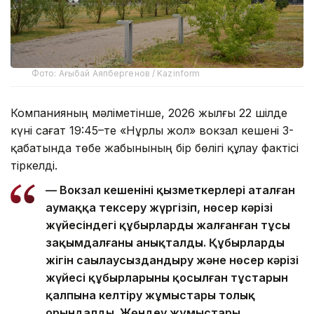
Фото: Ағыбай Аяпбергенов / Kazinform
Компанияның мәліметінше, 2026 жылғы 22 шілде
күні сағат 19:45–те «Нұрлы жол» вокзал кешені 3-
қабатында төбе жабынының бір бөлігі құлау фактісі
тіркелді.
— Вокзал кешенінің қызметкерлері аталған
аумаққа тексеру жүргізіп, нөсер кәрізі
жүйесіндегі құбырлардың жалғанған тұсы
зақымдалғаны анықталды. Құбырлардың
жігін саңылаусыздандыру және нөсер кәрізі
жүйесі құбырларының қосылған тұстарын
қалпына келтіру жұмыстары толық
орындалды. Жөндеу жұмыстары