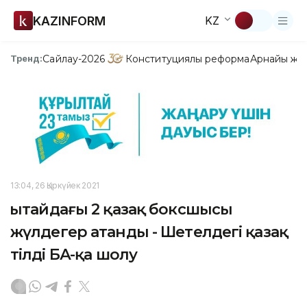
KAZINFORM
KZ
Сайлау-2026
Конституциялық реформа
Арнайы жо
Тренд:
13:04, 26 Қыркүйек 2021
Қытайдағы 2 қазақ боксшысы
жүлдегер атанды - Шетелдегі қазақ
тілді БАҚ-қа шолу