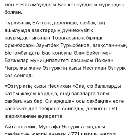
мен ҚР Ыстамбұлдағы Бас консулдығы мұрындық
болған.
Түркиялық БАҚ-тың дерегінше, саябақтың
ашылуыда Қазақтардың дүниежүзілік
қауымдастығының Төрағасының бірінші
орынбасары Зауытбек Тұрысбеков, Қазақстаннның
Ыстамбұлдағы Бас консулы Әлім Байел мен
Бағжылар муниципалитеті басшысы Локман
Чагрыжы және Өзтүріктің қызы Неслихан Өзтүрік
сөз сөйледі.
«Өзтүріктің қызы Неслихан «Әке, сіз балаларды
қатты жақсы көрдіңіз, енді балаларға толы
саябағыңыз бар. Сіз әрқашан осы саябақпен есте
қаласыз» деп тебіреніп сөйледі», делінген TRT
жарияланған ақпаратта.
Айта кетейік, Мұстафа Өзтүрік атындағы
саябақтың жалпы аумағы 4771 шаршы метрді