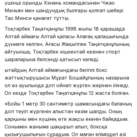
үшінші орынды Хэнань командасынан Чжао
Меньян мен шандундық былғары қолғап шебері
Тао Минси қанағат тұтты.
Тоқтарбек Таңатқанұлы 1998 жылы 18 қарашада
Алтай аймағы Алтай қаласы Алағақ қалашығында
дүниеге келген. Ағасы Жақыппек Таңатқанұлының
айтуынша, Тоқтарбек кішкентай кезінен спорт
шараларына белсенді қатысып келеді.
Қытайдың Алтай аймағындағы белгілі бокс
жаттықтырушысы Мұрат Бошайұлының назарына
ол өз ауылында доп ойнап жүрген жерінен ілінеді.
Ол кезде Тоқтарбек Таңатқанұлы 12 жаста болған.
«Бойы 1 метр 30 сантиметр шамасындағы баланың
доп теуіп жүргенін алыстан көзім шалды. Оның
қарқыны мен күшінің өте жақсы екенін байқадым.
Сонымен жаныма шақырып алып, боксқа
қызығушылығын сұрадым. Ол маған еліміздегі өзі