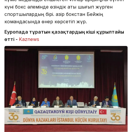
күні бокс әлемінде өзіндік аты шығып жүрген
спортшылардың бірі. Қазір бокстан Бейжің
командасында өнер көрсетіп жүр.
Еуропада тұратын қазақтардың кіші құрылтайы
өтті -
Kaznews