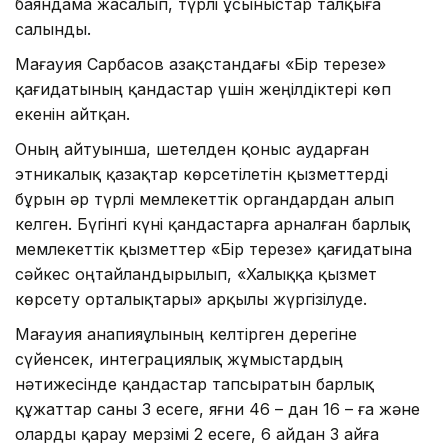
баяндама жасалып, түрлі ұсыныстар талқыға
салынды.
Мағауия Сарбасов Қазақстандағы «Бір терезе»
қағидатының қандастар үшін жеңілдіктері көп
екенін айтқан.
Оның айтуынша, шетелден қоныс аударған
этникалық қазақтар көрсетілетін қызметтерді
бұрын әр түрлі мемлекеттік органдардан алып
келген. Бүгінгі күні қандастарға арналған барлық
мемлекеттік қызметтер «Бір терезе» қағидатына
сәйкес оңтайландырылып, «Халыққа қызмет
көрсету орталықтары» арқылы жүргізілуде.
Мағауия Қанапияұлының келтірген дерегіне
сүйенсек, интеграциялық жұмыстардың
нәтижесінде қандастар тапсыратын барлық
құжаттар саны 3 есеге, яғни 46 – дан 16 – ға және
оларды қарау мерзімі 2 есеге, 6 айдан 3 айға