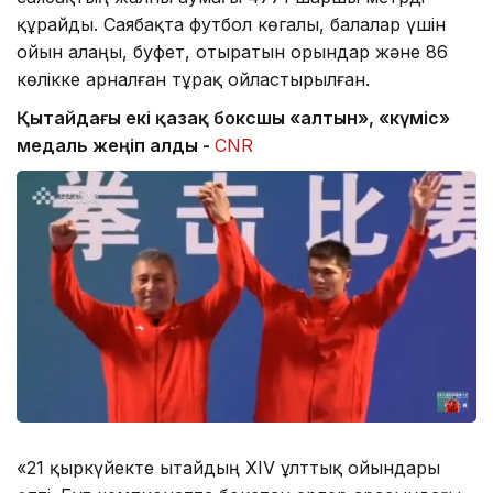
құрайды. Саябақта футбол көгалы, балалар үшін
ойын алаңы, буфет, отыратын орындар және 86
көлікке арналған тұрақ ойластырылған.
Қытайдағы екі қазақ боксшы «алтын», «күміс»
медаль жеңіп алды -
CNR
«21 қыркүйекте Қытайдың XIV ұлттық ойындары