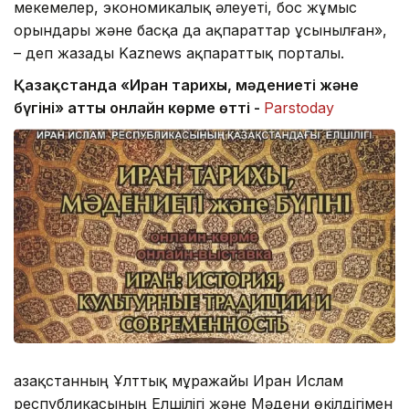
мекемелер, экономикалық әлеуеті, бос жұмыс
орындары және басқа да ақпараттар ұсынылған»,
– деп жазады Kaznews ақпараттық порталы.
Қазақстанда «Иран тарихы, мәдениеті және
бүгіні» атты онлайн көрме өтті -
Parstoday
Қазақстанның Ұлттық мұражайы Иран Ислам
республикасының Елшілігі және Мәдени өкілдігімен