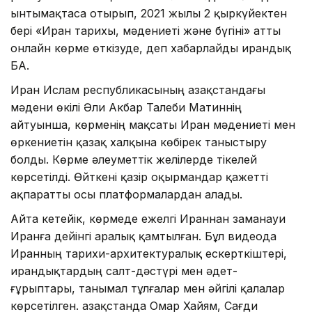
ынтымақтаса отырып, 2021 жылы 2 қыркүйектен
бері «Иран тарихы, мәдениеті және бүгіні» атты
онлайн көрме өткізуде, деп хабарлайды ирандық
БАҚ.
Иран Ислам республикасының Қазақстандағы
мәдени өкілі Әли Акбар Талеби Матиннің
айтуынша, көрменің мақсаты Иран мәдениеті мен
өркениетін қазақ халқына көбірек таныстыру
болды. Көрме әлеуметтік желілерде тікелей
көрсетілді. Өйткені қазір оқырмандар қажетті
ақпаратты осы платформалардан алады.
Айта кетейік, көрмеде ежелгі Ираннан заманауи
Иранға дейінгі аралық қамтылған. Бұл видеода
Иранның тарихи-архитектуралық ескерткіштері,
ирандықтардың салт-дәстүрі мен әдет-
ғұрыптары, танымал тұлғалар мен әйгілі қалалар
көрсетілген. Қазақстанда Омар Хайям, Сағди