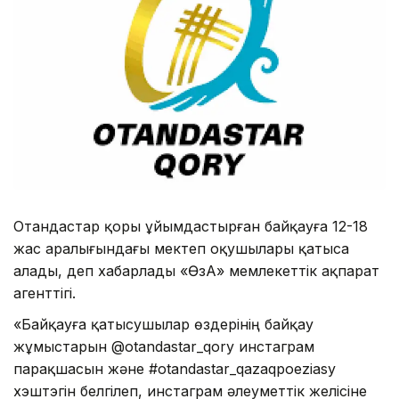
Отандастар қоры ұйымдастырған байқауға 12-18
жас аралығындағы мектеп оқушылары қатыса
алады, деп хабарлады «ӨзА» мемлекеттік ақпарат
агенттігі.
«Байқауға қатысушылар өздерінің байқау
жұмыстарын @otandastar_qory инстаграм
парақшасын және #otandastar_qazaqpoeziasy
хэштэгін белгілеп, инстаграм әлеуметтік желісіне