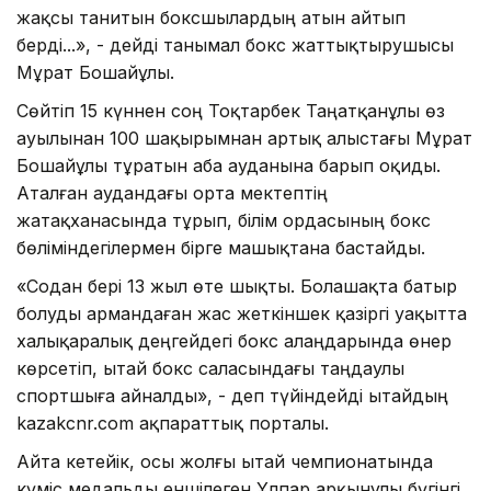
жақсы танитын боксшылардың атын айтып
берді...», - дейді танымал бокс жаттықтырушысы
Мұрат Бошайұлы.
Сөйтіп 15 күннен соң Тоқтарбек Таңатқанұлы өз
ауылынан 100 шақырымнан артық алыстағы Мұрат
Бошайұлы тұратын Қаба ауданына барып оқиды.
Аталған аудандағы орта мектептің
жатақханасында тұрып, білім ордасының бокс
бөліміндегілермен бірге машықтана бастайды.
«Содан бері 13 жыл өте шықты. Болашақта батыр
болуды армандаған жас жеткіншек қазіргі уақытта
халықаралық деңгейдегі бокс алаңдарында өнер
көрсетіп, Қытай бокс саласындағы таңдаулы
спортшыға айналды», - деп түйіндейді Қытайдың
kazakcnr.com ақпараттық порталы.
Айта кетейік, осы жолғы Қытай чемпионатында
күміс медальды еншілеген Ұлпар Қарқынұлы бүгінгі