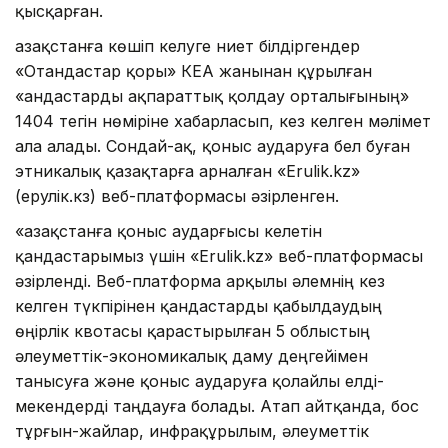
қысқарған.
Қазақстанға көшіп келуге ниет білдіргендер
«Отандастар қоры» КЕАҚ жанынан құрылған
«Қандастарды ақпараттық қолдау орталығының»
1404 тегін нөміріне хабарласып, кез келген мәлімет
ала алады. Сондай-ақ, қоныс аударуға бел буған
этникалық қазақтарға арналған «Erulik.kz»
(ерулік.кз) веб-платформасы әзірленген.
«Қазақстанға қоныс аударғысы келетін
қандастарымыз үшін «Erulik.kz» веб-платформасы
әзірленді. Веб-платформа арқылы әлемнің кез
келген түкпірінен қандастарды қабылдаудың
өңірлік квотасы қарастырылған 5 облыстың
әлеуметтік-экономикалық даму деңгейімен
танысуға және қоныс аударуға қолайлы елді-
мекендерді таңдауға болады. Атап айтқанда, бос
тұрғын-жайлар, инфрақұрылым, әлеуметтік