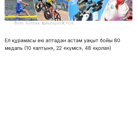
Фото: Коллаж: ҚазАқпарат/ҚР ҰОК
Ел құрамасы екі аптадан астам уақыт бойы 80
медаль (10 «алтын», 22 «күміс», 48 «қола»)
еншіледі. Бұл жөнінен қазақстандық спортшылар
бесінші орынға жайғасты.
Ал Өзбекстан құрамасы 71 медаль (22-18-31) алып,
алтыншы орынға табан тіреді.
Медальдар кестесіндегі үздік ондықтағы
құрамалар:
1.Қытай - 383 (201-111-71)
2. Оңтүстік Корея - 190 (42-59-89)
3. Жапония - 188 (52-67-69)