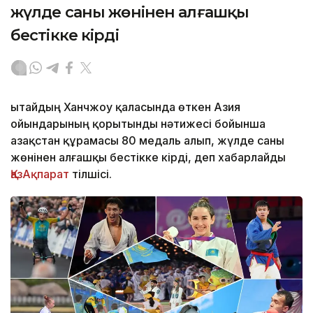
жүлде саны жөнінен алғашқы
бестікке кірді
Қытайдың Ханчжоу қаласында өткен Азия
ойындарының қорытынды нәтижесі бойынша
Қазақстан құрамасы 80 медаль алып, жүлде саны
жөнінен алғашқы бестікке кірді, деп хабарлайды
ҚазАқпарат
тілшісі.