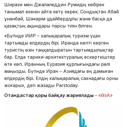
Ширази мен Джалаледдин Румидің көбірек
танымал екенін айта кету керек. Сондықтан Абай
Құнанбай, Шәкәрім Құдайбердіұлы және басқа да
қазақтың ақындары парсы тілін білген.
«Бүгінде ИИР – халықаралық туризм үшін
тартымды елдердің бірі. Иранда көпті көрген
туристің өзін таңқалдыратын тартымдылықтар
бар. Елде тарихи-архитектуралық ескерткіштер
өте көп. Иранның Еуразия құрлығындағы рөлі
маңызды. Бүгінде Иран – Азиядағы ең дамыған
елдердің бірі. Елдің халықаралық сахнадағы орны
жоғары», деп жазады Parstoday.
Отандастар қоры байқау жариялады
-
«ӨзА»