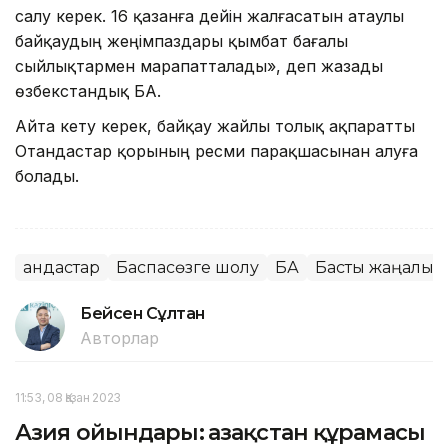
салу керек. 16 қазанға дейін жалғасатын атаулы
байқаудың жеңімпаздары қымбат бағалы
сыйлықтармен марапатталады», деп жазады
өзбекстандық БАҚ.
Айта кету керек, байқау жайлы толық ақпаратты
Отандастар қорының ресми парақшасынан алуға
болады.
Қандастар
Баспасөзге шолу
БАҚ
Басты жаңалық
Бейсен Сұлтан
Авторлар
11:53, 08 Қазан 2023
Азия ойындары: Қазақстан құрамасы