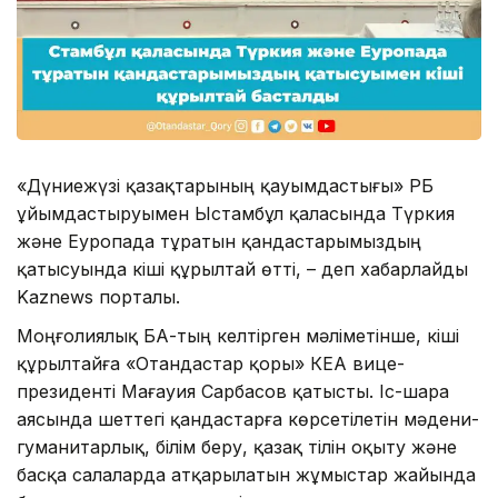
«Дүниежүзі қазақтарының қауымдастығы» РҚБ
ұйымдастыруымен Ыстамбұл қаласында Түркия
және Еуропада тұратын қандастарымыздың
қатысуында кіші құрылтай өтті, – деп хабарлайды
Kaznews порталы.
Моңғолиялық БАҚ-тың келтірген мәліметінше, кіші
құрылтайға «Отандастар қоры» КЕАҚ вице-
президенті Мағауия Сарбасов қатысты. Іс-шара
аясында шеттегі қандастарға көрсетілетін мәдени-
гуманитарлық, білім беру, қазақ тілін оқыту және
басқа салаларда атқарылатын жұмыстар жайында