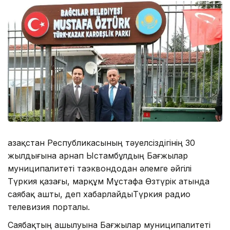
Қазақстан Республикасының тәуелсіздігінің 30
жылдығына арнап Ыстамбұлдың Бағжылар
муниципалитеті таэквондодан әлемге әйгілі
Түркия қазағы, марқұм Мұстафа Өзтүрік атында
саябақ ашты, деп хабарлайдыТүркия радио
телевизия порталы.
Саябақтың ашылуына Бағжылар муниципалитеті