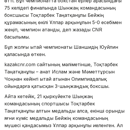
өтті. Бұл чемпионатта бокстан ерлер арасындағы
75 келідегі финалында Шынжаң командасының
боксшысы Тоқтарбек Таңатқанұлы Бейжің
құрамасының өкілі Ұлпар Қарқынұлын 5-0 есебімен
жеңіп, чемпион атанды, деп жазады CNR
басылымы.
Бұл жолғы Қытай чемпионаты Шаншидің Юуйлин
қаласында өткен.
kazakcnr.com сайтының мәліметінше, Тоқтарбек
Таңатқанұлы – Қанат Ислам және Мәметтұрсын
Чоңнан кейінгі Қытай атынан Олимпиадалық
ойындарға қатысқан 3-шыңжаңдық боксшы.
Айта кетейік, 21 қыркүйекте Шыңжаң
командасының спортшысы Тоқтарбек
Таңатқанұлы алтын медальды алса, екінші орынды
яғни күміс медальды Бейжің командасының
мүшесі қандасымыз Ұлпар Қарқынұлы иеленген. Ал