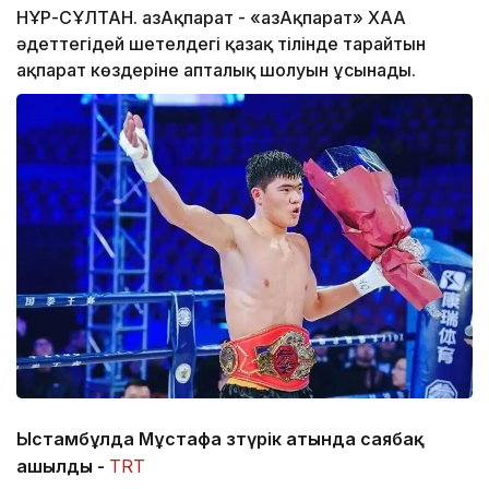
НҰР-СҰЛТАН. ҚазАқпарат - «ҚазАқпарат» ХАА
әдеттегідей шетелдегі қазақ тілінде тарайтын
ақпарат көздеріне апталық шолуын ұсынады.
Ыстамбұлда Мұстафа Өзтүрік атында саябақ
ашылды -
TRT