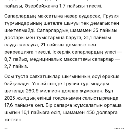
пайызы, Әзербайжанға 1,7 пайызы тиесілі.
Сапарлардың мақсатына назар аударсақ, Грузия
тұрғындарының шетелге шығуы тек демалыспен
шектелмейді. Сапарлардың шамамен 35 пайызы
достары мен туыстарына баруға, 31,1 пайызы
сауда жасауға, 21 пайызы демалыс пен
рекреацияға тиесілі. Іскерлік сапарлардың үлесі —
8,7 пайыз, медициналық мақсаттағы сапарлар —
2,7 пайыз.
Осы тұста саяхатшылар шығынының өсуі ерекше
байқалады. Үш ай ішінде Грузия тұрғындары
шетелде 260,9 миллион доллар жұмсаған. Бұл
2025 жылдың екінші тоқсанымен салыстырғанда
17,6 пайызға көп. Бір сапарға жұмсалатын орташа
шығын 16,1 пайызға өсіп, шамамен 456 долларға
жеткен.