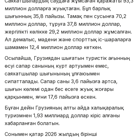
Саяхатшылардың саудаға жұмсаған қаражаты 93,3
миллион долларға жуықтаған. Бұл барлық
шығынның 35,8 пайызы. Тамақ пен сусынға 70,2
миллион доллар, тұруға 37,8 миллион доллар,
жергілікті көлікке 29,2 миллион доллар жұмсалған.
Ал демалыс, мәдени және спорттық іс-шараларға
шамамен 12,4 миллион доллар кеткен.
Осылайша, Грузиядан шығатын туристік ағынның
өсуі сапар санының күрт артуымен емес,
саяхатшылар шығынының ұлғаюымен
сипатталады. Сапар саны 3,6 пайызға артса,
шығын көлемі одан бес есеге жуық жоғары
қарқынмен, яғни 17,6 пайызға өскен.
Бұған дейін Грузияның алты айда халықаралық
туризмнен 1,93 миллиард доллар кіріс алғаны
хабарланған болатын.
Сонымен қатар 2026 жылдың бірінші