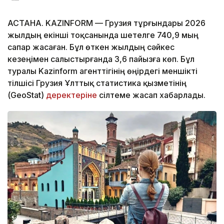
АСТАНА. KAZINFORM — Грузия тұрғындары 2026
жылдың екінші тоқсанында шетелге 740,9 мың
сапар жасаған. Бұл өткен жылдың сәйкес
кезеңімен салыстырғанда 3,6 пайызға көп. Бұл
туралы Kazinform агенттігінің өңірдегі меншікті
тілшісі Грузия Ұлттық статистика қызметінің
(GeoStat)
деректеріне
сілтеме жасап хабарлады.