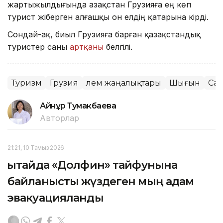
жартыжылдығында Қазақстан Грузияға ең көп
турист жіберген алғашқы он елдің қатарына кірді.
Сондай-ақ, биыл Грузияға барған қазақстандық
туристер саны
артқаны
белгілі.
Туризм
Грузия
Әлем жаңалықтары
Шығын
Сая
Айнұр Тумакбаева
Авторлар
21:21, 10 Тамыз 2026
Қытайда «Долфин» тайфунына
байланысты жүздеген мың адам
эвакуацияланды