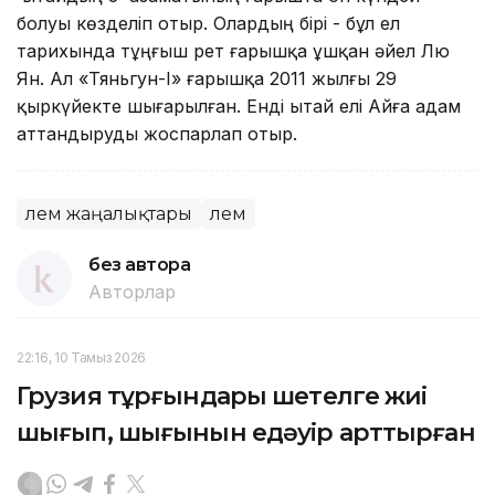
болуы көзделіп отыр. Олардың бірі - бұл ел
тарихында тұңғыш рет ғарышқа ұшқан әйел Лю
Ян. Ал «Тяньгун-І» ғарышқа 2011 жылғы 29
қыркүйекте шығарылған. Енді Қытай елі Айға адам
аттандыруды жоспарлап отыр.
Әлем жаңалықтары
Әлем
без автора
Авторлар
22:16, 10 Тамыз 2026
Грузия тұрғындары шетелге жиі
шығып, шығынын едәуір арттырған