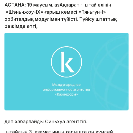
АСТАНА: 19 маусым. ҚазАқпарат - Қытай елінің
«Шэньчжоу-IX» ғарыш кемесі «Тяньгун-І»
орбиталдық модулі­мен түйісті. Түйісу штаттық
режімде өтті,
деп хабарлайды Синьхуа агенттігі.
Қытайдың 3 азаматының ғарышта он күндей