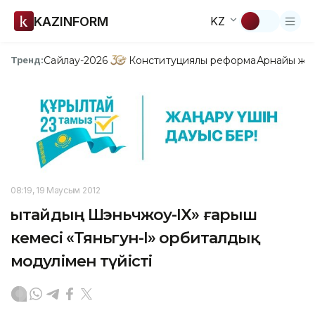
KAZINFORM
KZ
Сайлау-2026
Конституциялық реформа
Арнайы жо
Тренд:
08:19, 19 Маусым 2012
Қытайдың Шэньчжоу-IX» ғарыш
кемесі «Тяньгун-І» орбиталдық
модулі­мен түйісті