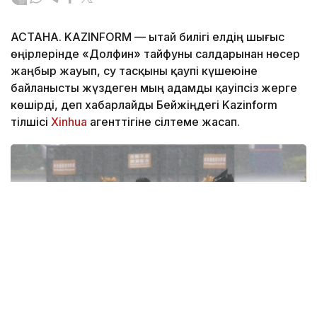
АСТАНА. KAZINFORM — Қытай билігі елдің шығыс
өңірлерінде «Долфин» тайфуны салдарынан нөсер
жаңбыр жауып, су тасқыны қаупі күшеюіне
байланысты жүздеген мың адамды қауіпсіз жерге
көшірді, деп хабарлайды Бейжіңдегі Kazinform
тілшісі
Xinhua
агенттігіне сілтеме жасап.