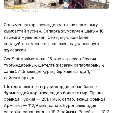
Фото: Travelness
Сонымен қатар грузиндер үшін шетелге шығу
қымбаттай түскен. Сапарға жұмсалған шығын 18
пайызға жуық өскен. Оның ең үлкен бөлігі
қонақүйге немесе көлікке емес, сауда жасауға
жұмсалған.
GeoStat мәліметінше, 15 жастан асқан Грузия
тұрғындарының шетелге жасаған сапарларының
саны 571,9 мыңды құрап, бір жыл ішінде 1,4
пайызға артқан.
Шетелге шығатын грузиндердің негізгі бағыты
бұрынғыдай көршілес елдер болып отыр. Бірінші
орында Түркия — 201,1 мың сапар, екінші орында
Армения — 112,9 мың сапар. Еуропалық одақ
елдеріне сапарлардың 19,7 пайызы, Ресейге — 10,7