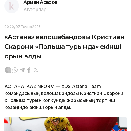
Арман Асқаров
Авторлар
00:20, 07 Тамыз 2026
«Астана» велошабандозы Кристиан
Скарони «Польша турында» екінші
орын алды
АСТАНА. KAZINFORM — XDS Astana Team
командасының велошабандозы Кристиан Скарони
«Польша туры» көпкүндік жарысының төртінші
кезеңінде екінші орын алды.