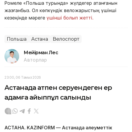
Ромеле «Польша турында» жүлдегер атанғанын
жазғанбыз. Ол көпкүндік веложарыстың үшінші
кезеңінде мәреге
үшінші болып жетті.
Польша
Астана
Велоспорт
Мейірман Лес
Авторлар
23:00, 06 Тамыз 2026
Астанада атпен серуендеген ер
адамға айыппұл салынды
АСТАНА. KAZINFORM — Астанада әлеуметтік