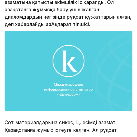
азаматына қатысты әкімшілік іс қаралды. Ол
Қазақстанға жұмысқа бару үшін жалған
дипломдардың негізінде рұқсат құжаттарын алған,
деп хабарлайды ҚазАқпарат тілшісі.
Сот материалдарына сәйкес, Ц. есімді азамат
Қазақстанға жұмыс істеуге келген. Ал рұқсат