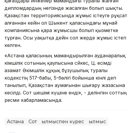
қағаздары инженер мамандығы туралы жалған
дипломдардың негізінде жасалған болып шықты.
Қазақстан территориясында жұмыс істеуге рұқсат
алғаннан кейін ол Шыкент қаласындағы мұнай
компаниясына қара жұмысшы болып қызметке
тұрған. Осы уақытқа дейін сол жерде жұмыс істеп
келген.
«Астана қаласының мамандырылған ауданаралық
әкімшілік сотының қаулысына сәйкес, Ц. есімді
азамат Әкімшілік құқық бұзушылық туралы
кодекстің 517-бабы, 5-бөлігі бойынша кінәлі деп
танылып, Қазақстан аумағынан шығару жазасына
кесілді. Сот шешімі күшіне енді», - делінген соттың
ресми хабарламасында.
Астана
Сот
Қылмыспен күрес
Қылмыс