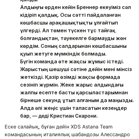
Алдыңғы өрден кейін Бреннер екеуіміз сәл
кідіріп қалдық. Осы сәтті пайдаланған
көшбасшы арақашықтықты ұлғайтып
үлгерді. Ал төмен түскен тұс тайғақ
болғандықтан, тәуекелге бармауды жөн
көрдім. Соның салдарынан көшбасшыны
қуып жетуге мүмкіндік болмады.
Бүгін команда өте жақсы жұмыс істеді.
Жарыстың шешуші сәтіне дейін мені мінсіз
жеткізді. Қазір өзімді жақсы формада
сезініп жүрмін. Жеке жарыс алдындағы
жалпы есепте басты қарсыластарымнан
бірнеше секунд ұтып алғаным да маңызды.
Алда әлі жеңіс үшін таласатын кезеңдер
бар
, — деді Кристиан Скарони.
Еске салайық, бұған дейін XDS Astana Team
командасының италиялық шабандозы Алессандро