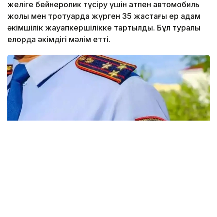
желіге бейнеролик түсіру үшін атпен автомобиль
жолы мен тротуарда жүрген 35 жастағы ер адам
әкімшілік жауапкершілікке тартылды. Бұл туралы
елорда әкімдігі мәлім етті.
Фото: Виктор Федюнин / Kazinform
35 жастағы ер адам елордадағы ойын-сауық
орындарының біріне бейнеролик түсіру