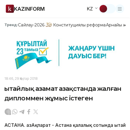
KAZINFORM
KZ
Сайлау-2026
Конституциялық реформа
Арнайы жо
Тренд:
18:46, 29 Қаңтар 2018
Қытайлық азамат Қазақстанда жалған
дипломмен жұмыс істеген
АСТАНА. ҚазАқпарат - Астана қалалық сотында Қытай