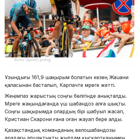
Фото: SprintCycling
Ұзындығы 161,9 шақырым болатын кезең Жаuани
қаласынан басталып, Карпачте мәреге жетті.
Жеңімпаз жарыстың соңғы бөлігінде анықталды.
Мәреге жақындағанда үш шабандоз алға шықты.
Соңғы шақырымда олардың бірі шабуыл жасап,
Кристиан Скарони ғана оған жауап бере алды.
Қазақстандық команданың велошабандозы
арадағы алшақтықты жылдам қысқартқанымен,