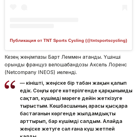
Публикация от TNT Sports Cycling (@tntsportscycling)
Кезең жеңімпазы Барт Леммен атанды. Үшінші
орынды француз велошабандозы Аксель Лоренс
(Netcompany INEOS) иеленді.
— Өкінішті, жеңіске бір табан жақын қалып
едік. Соңғы өрге көтерілгенде қарқынымды
сақтап, күшімді мәреге дейін жеткізуге
тырыстым. Көшбасшының арасы қысқара
бастағанын көргенде жылдамдықты
арттырып, бар күшімді салдым. Алайда
жеңіске жетуге сәл ғана күш жетпей
қалды.