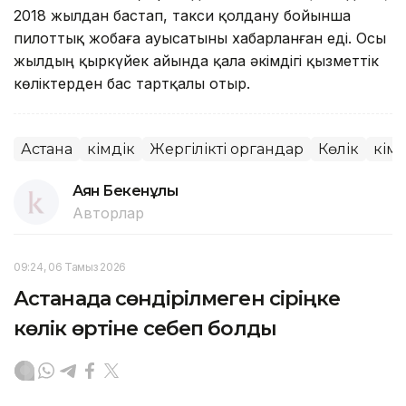
2018 жылдан бастап, такси қолдану бойынша
пилоттық жобаға ауысатыны хабарланған еді. Осы
жылдың қыркүйек айында қала әкімдігі қызметтік
көліктерден бас тартқалы отыр.
Астана
Әкімдік
Жергілікті органдар
Көлік
Әкім
Аян Бекенұлы
Авторлар
09:24, 06 Тамыз 2026
Астанада сөндірілмеген сіріңке
көлік өртіне себеп болды