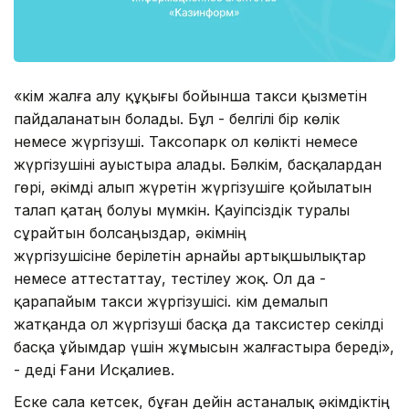
«Әкім жалға алу құқығы бойынша такси қызметін
пайдаланатын болады. Бұл - белгілі бір көлік
немесе жүргізуші. Таксопарк ол көлікті немесе
жүргізушіні ауыстыра алады. Бәлкім, басқалардан
гөрі, әкімді алып жүретін жүргізушіге қойылатын
талап қатаң болуы мүмкін. Қауіпсіздік туралы
сұрайтын болсаңыздар, әкімнің
жүргізушісіне берілетін арнайы артықшылықтар
немесе аттестаттау, тестілеу жоқ. Ол да -
қарапайым такси жүргізушісі. Әкім демалып
жатқанда ол жүргізуші басқа да таксистер секілді
басқа ұйымдар үшін жұмысын жалғастыра береді»,
- деді Ғани Исқалиев.
Еске сала кетсек, бұған дейін астаналық әкімдіктің