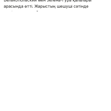
Велькопольский мен Зелена-Гура қалалары
арасында өтті. Жарыстың шешуші сәтінде
жеңімпаз жаппай спринт арқылы анықталды.
Алессандро Ромеле мәреге дейінгі тартыста
жеңіске таласып, нәтижесінде үздік үштіктен
көрінді. Мәреге бірінші болып Lidl-Trek
командасының италиялық шабандозы Джонатан
Милан келсе, екінші орынды EF Education-EasyPost
сапындағы ұлыбританиялық Ноа Хоббс иеленді.