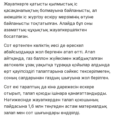
Жауапкерге қатысты қылмыстық іс
қасақаналықтың болмауына байланысты, ал
әкімшілік іс жүргізу ескіру мерзімінің өтуіне
байланысты тоқтатылған. Алайда бұл оны
азаматтық-құқықтық жауапкершіліктен
босатпаған.
Сот өртенген көліктің иесі де өрескел
абайсыздыққа жол бергенін атап өтті. Атап
айтқанда, газ баллон жүйесімен жабдықталған
автокөлік ұзақ уақытқа тұраққа қойылар алдында
өрт қауіпсіздігі талаптарына сәйкес тексерілмеген,
соның салдарынан газдың шығуына жол берілген.
Сот екі тараптың да кінә дәрежесін ескере
отырып, талап қоюды ішінара қанағаттандырды.
Нәтижесінде жауапкерден талап қоюшының
пайдасына 1,6 млн теңгеден астам материалдық
залал мен сот шығындары өндірілді.