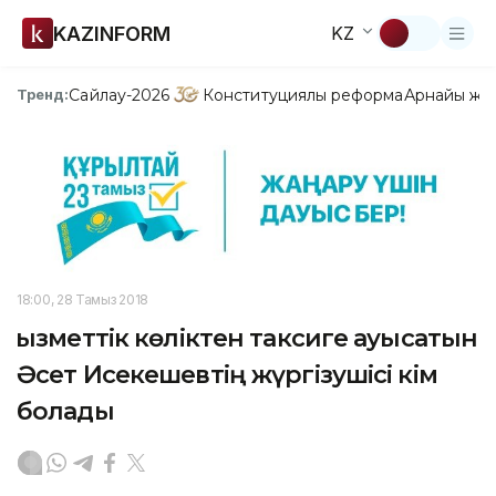
KAZINFORM
KZ
Сайлау-2026
Конституциялық реформа
Арнайы жо
Тренд:
18:00, 28 Тамыз 2018
Қызметтік көліктен таксиге ауысатын
Әсет Исекешевтің жүргізушісі кім
болады