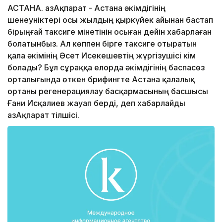
АСТАНА. ҚазАқпарат - Астана әкімдігінің
шенеуніктері осы жылдың қыркүйек айынан бастап
бірыңғай таксиге мінетінін осыған дейін хабарлаған
болатынбыз. Ал көппен бірге таксиге отыратын
қала әкімінің Әсет Исекешевтің жүргізушісі кім
болады? Бұл сұраққа елорда әкімдігінің баспасөз
орталығында өткен брифингте Астана қалалық
ортаны регенерациялау басқармасының басшысы
Ғани Исқалиев жауап берді, деп хабарлайды
ҚазАқпарат тілшісі.