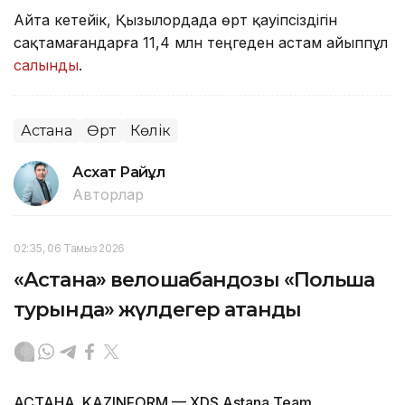
Айта кетейік, Қызылордада өрт қауіпсіздігін
сақтамағандарға 11,4 млн теңгеден астам айыппұл
салынды
.
Астана
Өрт
Көлік
Асхат Райқұл
Авторлар
02:35, 06 Тамыз 2026
«Астана» велошабандозы «Польша
турында» жүлдегер атанды
АСТАНА. KAZINFORM — XDS Astana Team