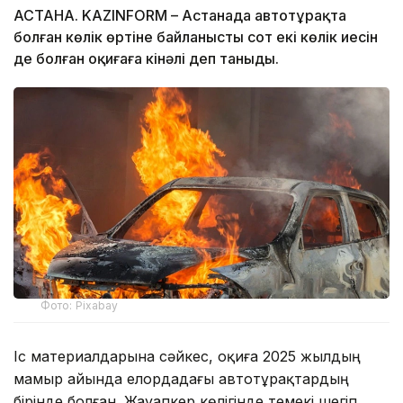
АСТАНА. KAZINFORM – Астанада автотұрақта
болған көлік өртіне байланысты сот екі көлік иесін
де болған оқиғаға кінәлі деп таныды.
Фото: Pixabay
Іс материалдарына сәйкес, оқиға 2025 жылдың
мамыр айында елордадағы автотұрақтардың
бірінде болған. Жауапкер көлігінде темекі шегіп