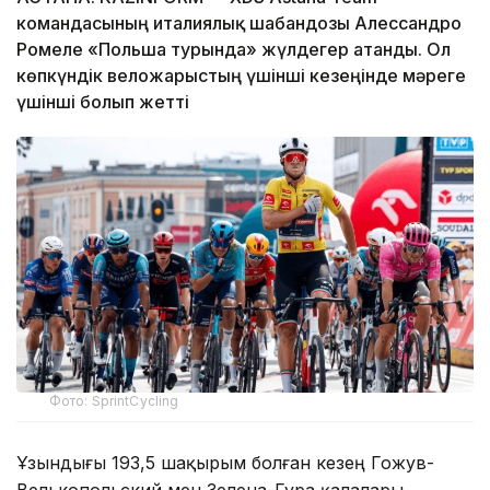
командасының италиялық шабандозы Алессандро
Ромеле «Польша турында» жүлдегер атанды. Ол
көпкүндік веложарыстың үшінші кезеңінде мәреге
үшінші болып жетті
Фото: SprintCycling
Ұзындығы 193,5 шақырым болған кезең Гожув-