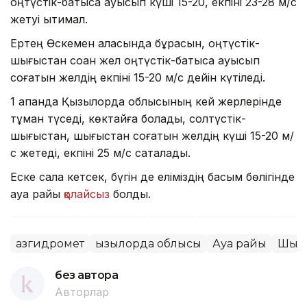
оңтүстік-батысқа ауысып күші 15-20, екпіні 23-28 м/с
жетуі ықтимал.
Ертең Өскемен қаласында бұрқасын, оңтүстік-
шығыстан соққан жел оңтүстік-батысқа ауысып
cоғатын желдің екпіні 15-20 м/с дейін күтіледі.
1 ақпанда Қызылорда облысының кей жерлерінде
тұман түседі, көктайғақ болады, солтүстік-
шығыстан, шығыстан соғатын желдің күші 15-20 м/
с жетеді, екпіні 25 м/с сақталады.
Еске сала кетсек, бүгін де еліміздің басым бөлігінде
ауа райы
қолайсыз
болды.
Қазгидромет
Қызылорда облысы
Ауа райы
Шығы
без автора
Авторлар