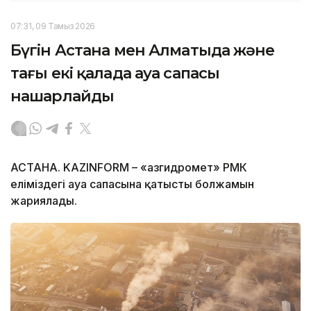
07:31, 09 Тамыз 2026
Бүгін Астана мен Алматыда және
тағы екі қалада ауа сапасы
нашарлайды
АСТАНА. KAZINFORM – «Қазгидромет» РМК
еліміздегі ауа сапасына қатысты болжамын
жариялады.