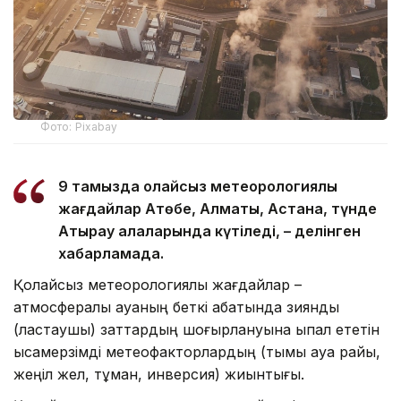
Фото: Pixabay
9 тамызда қолайсыз метеорологиялық
жағдайлар Ақтөбе, Алматы, Астана, түнде
Атырау қалаларында күтіледі, – делінген
хабарламада.
Қолайсыз метеорологиялық жағдайлар –
атмосфералық ауаның беткі қабатында зиянды
(ластаушы) заттардың шоғырлануына ықпал ететін
қысқамерзімді метеофакторлардың (тымық ауа райы,
жеңіл жел, тұман, инверсия) жиынтығы.