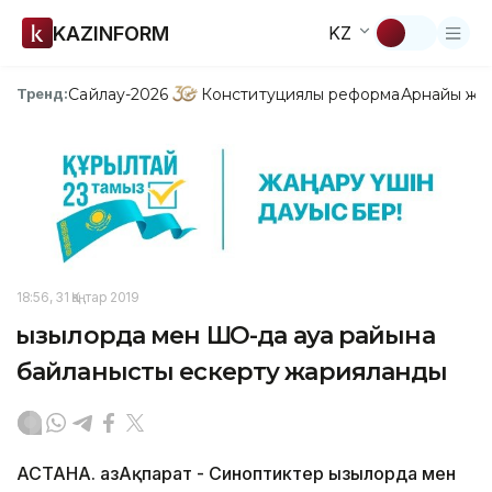
KAZINFORM
KZ
Сайлау-2026
Конституциялық реформа
Арнайы жо
Тренд:
18:56, 31 Қаңтар 2019
Қызылорда мен ШҚО-да ауа райына
байланысты ескерту жарияланды
АСТАНА. ҚазАқпарат - Синоптиктер Қызылорда мен