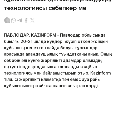
технологиясы себепкер ме
ПАВЛОДАР. KAZINFORM - Павлодар облысында
биылғы 20-21 шілде күндері жүріп өткен жойқын
құйынның кенеттен пайда болуы тұрғындар
арасында алаңдаушылық туындатқаны анық. Оның
себебін әлі күнге жергілікті адамдар еліміздің
оңтүстігінде қолданылған жасанды жаңбыр
технологиясымен байланыстырып отыр. Kazinform
тілшісі жергілікті климатқа тән емес ауа райы
құбылысының жай-жапсарын анықтап көрді.