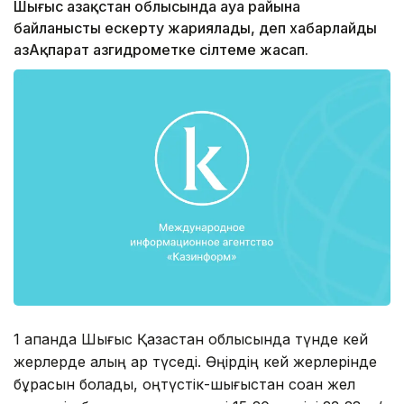
Шығыс Қазақстан облысында ауа райына
байланысты ескерту жариялады, деп хабарлайды
ҚазАқпарат Қазгидрометке сілтеме жасап.
1 ақпанда Шығыс Қазақстан облысында түнде кей
жерлерде қалың қар түседі. Өңірдің кей жерлерінде
бұрқасын болады, оңтүстік-шығыстан соққан жел