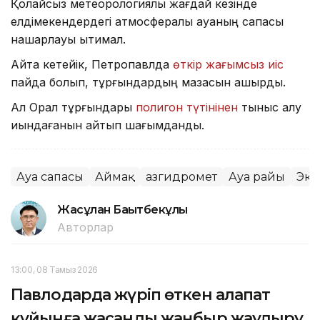
Қолайсыз метеорологиялық жағдай кезінде
елдімекендердегі атмосфералық ауаның сапасы
нашарлауы ықтимал.
Айта кетейік, Петропавлда
өткір жағымсыз иіс
пайда болып, тұрғындардың мазасын қашырды.
Ал Орал тұрғындары
полигон түтінінен
тыныс алу
қиындағанын айтып шағымданды.
Ауа сапасы
Аймақ
Қазгидромет
Ауа райы
Эко
Жасұлан Бақытбекұлы
Авторлар
13:00, 08 Тамыз 2026
Павлодарда жүріп өткен алапат
құйынға жасанды жаңбыр жаудыру