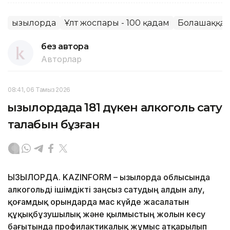
Қызылорда
Ұлт жоспары - 100 қадам
Болашаққа 
без автора
Авторлар
08:41, 06 Тамыз 2026
Қызылордада 181 дүкен алкоголь сату
талабын бұзған
ҚЫЗЫЛОРДА. KAZINFORM – Қызылорда облысында
алкогольді ішімдікті заңсыз сатудың алдын алу,
қоғамдық орындарда мас күйде жасалатын
құқықбұзушылық және қылмыстың жолын кесу
бағытында профилактикалық жұмыс атқарылып