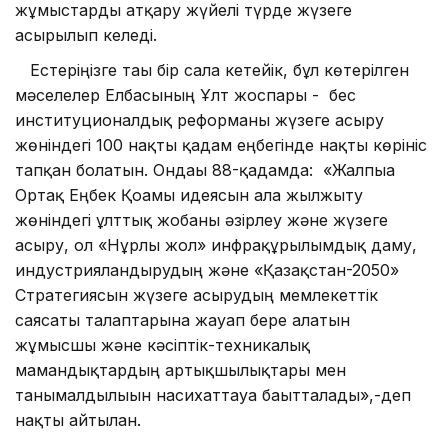
жұмыстарды атқару жүйелі түрде жүзеге
асырылып келеді.
Естеріңізге тағы бір сала кетейік, бұл көтерілген
мәселелер Елбасының Ұлт жоспары - бес
институционалдық реформаны жүзеге асыру
жөніндегі 100 нақты қадам еңбегінде нақты көрініс
тапқан болатын. Ондағы 88-қадамда: «Жалпыға
Ортақ Еңбек Қоғамы идеясын алға жылжыту
жөніндегі ұлттық жобаны әзірлеу және жүзеге
асыру, ол «Нұрлы жол» инфрақұрылымдық даму,
индустрияландырудың және «Қазақстан-2050»
Стратегиясын жүзеге асырудың мемлекеттік
саясаты талаптарына жауап бере алатын
жұмысшы және кәсіптік-техникалық
мамандықтардың артықшылықтары мен
танымалдылығын насихаттауға бағытталады»,-деп
нақты айтылған.