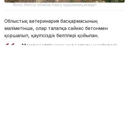
Фото: Жетісу облысы Көксу ауданының әкімдігі
Облыстық ветеринария басқармасының
мәліметінше, олар талапқа сәйкес бетонмен
қоршалып, қауіпсіздік белгілері қойылған.
- Мемлекеттік жер кадастрлық нөмірлері
алынып, 32,2 млн теңгеге санитарлық
қорғаныш аймағы белгіленді. Орны
анықталмаған 7 көміндіні анықтау
мақсатында жұмыс тобы құрылып, Қазақ
ғылыми-зерттеу ветеринария
институтының ғалымдарымен бірге тиісті
жұмыс атқарылды. Атап айтқанда, мұрағат
қорынан эпизоотиялық деректер, елді
мекендердегі көнекөз қариялар мен
ветеринария саласының ардагерлерінен
түсініктеме алынды. Нәтижесінде