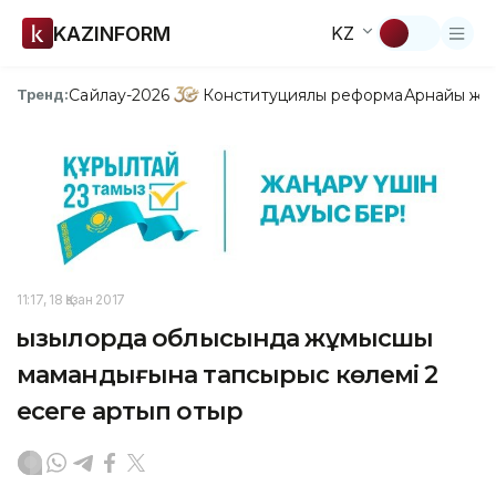
KAZINFORM
KZ
Сайлау-2026
Конституциялық реформа
Арнайы жо
Тренд:
11:17, 18 Қазан 2017
Қызылорда облысында жұмысшы
мамандығына тапсырыс көлемі 2
есеге артып отыр