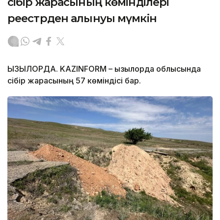
сібір жарасының көмінділері
реестрден алынуы мүмкін
ҚЫЗЫЛОРДА. KAZINFORM – Қызылорда облысында
сібір жарасының 57 көміндісі бар.