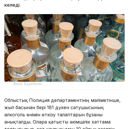
келеді.
Фото: Kazinform
Облыстық Полиция департаментінің мәліметінше,
жыл басынан бері 181 дүкен сатушысының
алкоголь өнімін өткізу талаптарын бұзғаны
анықталды. Оларға қатысты әкімшілік хаттама
толтырылып, сот қаулысымен 10 айлық есептік