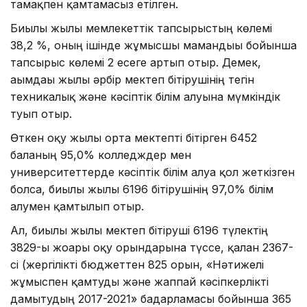
тамақпен қамтамасыз етілген.
Биылғы жылғы мемлекеттік тапсырыстың көлемі
38,2 %, оның ішінде жұмысшы мамандығы бойынша
тапсырыс көлемі 2 есеге артып отыр. Демек,
ағымдағы жылы әрбір мектеп бітірушінің тегін
техникалық және кәсіптік білім алуына мүмкіндік
туып отыр.
Өткен оқу жылы орта мектепті бітірген 6452
баланың 95,0% колледждер мен
университеттерде кәсіптік білім алуға қол жеткізген
болса, биылғы жылғы 6196 бітірушінің 97,0% білім
алумен қамтылып отыр.
Ал, биылғы жылғы мектеп бітіруші 6196 түлектің
3829-ы жоғары оқу орындарына түссе, қалған 2367-
сі (жергілікті бюджеттен 825 орын, «Нәтижелі
жұмыспен қамтуды және жаппай кәсіпкерлікті
дамытудың 2017-2021» бағдарламасы бойынша 365