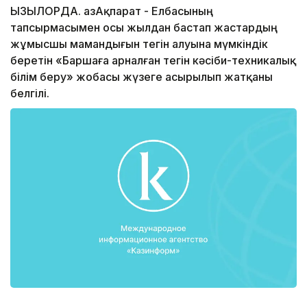
ҚЫЗЫЛОРДА. ҚазАқпарат - Елбасының
тапсырмасымен осы жылдан бастап жастардың
жұмысшы мамандығын тегін алуына мүмкіндік
беретін «Баршаға арналған тегін кәсіби-техникалық
білім беру» жобасы жүзеге асырылып жатқаны
белгілі.