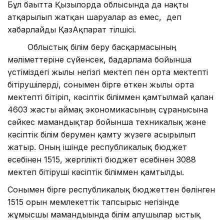
Бұл бағытта Қызылорда облысында да нақты
атқарылып жатқан шаруалар аз емес, деп
хабарлайды ҚазАқпарат тілшісі.
Облыстық білім беру басқармасының
мәліметтеріне сүйенсек, бағдарлама бойынша
үстіміздегі жылы негізгі мектеп пен орта мектепті
бітірушілерді, сонымен бірге өткен жылы орта
мектепті бітіріп, кәсіптік біліммен қамтылмай қалған
4603 жасты аймақ экономикасының сұранысына
сәйкес мамандықтар бойынша техникалық және
кәсіптік білім берумен қамту жүзеге асырылып
жатыр. Оның ішінде республикалық бюджет
есебінен 1515, жергілікті бюджет есебінен 3088
мектеп бітіруші кәсіптік біліммен қамтылды.
Сонымен бірге республикалық бюджеттен бөлінген
1515 орын мемлекеттік тапсырыс негізінде
жұмысшы мамандығында білім алушылар ыстық