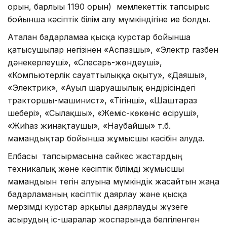
орын, барлығы 1190 орын) мемлекеттік тапсырыс
бойынша кәсіптік білім алу мүмкіндігіне ие болды.
Аталған бағдарламаға қысқа курстар бойынша
қатысушылар негізінен «Аспазшы», «Электр газбен
дәнекерлеуші», «Слесарь-жөндеуші»,
«Компьютерлік сауаттылыққа оқыту», «Даяшы»,
«Электрик», «Ауыл шаруашылық өндірісіндегі
тракторшы-машинист», «Тігінші», «Шаштараз
шебері», «Сылақшы», «Жеміс-көкөніс өсіруші»,
«Жиһаз жинақтаушы», «Наубайшы» т.б.
мамандықтар бойынша жұмысшы кәсібін алуда.
Елбасы тапсырмасына сәйкес жастардың
техникалық және кәсіптік білімді жұмысшы
мамандығын тегін алуына мүмкіндік жасайтын жаңа
бағдарламаның кәсіптік даярлау және қысқа
мерзімді курстар арқылы даярлауды жүзеге
асырудың іс-шаралар жоспарында белгіленген