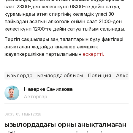
сағат 23:00-ден келесі күнгі 08:00-ге дейін сатуға,
құрамындағы этил спиртінің көлемдік үлесі 30
пайыздан асатын алкоголь өнімін сағат 21:00-ден
келесі күнгі 12:00-ге дейін сатуға тыйым салынады.
Тәртіп сақшылары заң талаптарын бұзу фактілері
анықталған жағдайда кінәлілер әкімшілік
жауапкершілікке тартылатынын
ескертті.
Қызылорда
Қызылорда облысы
Полиция
Алког
Назерке Саниязова
Авторлар
09:33, 05 Тамыз 2026
Қызылордадағы орны анықталмаған