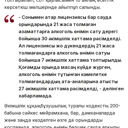
көрсеткіш мөлшерінде айыппұл салынды.
- Сонымен қатар лицензиясы бар сауда
орындарында 21 жасқа толмаған
азаматтарға алкоголь өнімін сату дерегі
бойынша 30 әкімшілік хаттама рәсімделді.
Ал лицензиясы жоқ дүкендердің 21 жасқа
толмағандарға алкоголь өнімін сатуы
бойынша 7 әкімшілік хаттама толтырылды.
Қоғамдық орында масаң күйде жүрген,
алкоголь өнімін тұтынған кәмелетке
толмағандардың ата-аналарына қатысты
27 әкімшілік хаттама рәсімделді, - делінген
хабарламада.
Әкімшілік құқықбұзушылық туралы кодекстің 200-
бабына сәйкес мейрамхана, бар, дәмханаларда
және заңда көзделген өзге де орындарды
қоспағанда, алкоголь өнімін бөлшек сауда арқылы