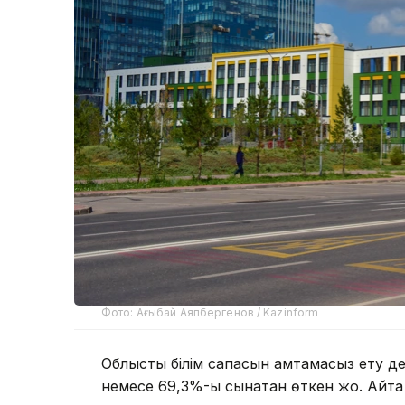
Фото: Ағыбай Аяпбергенов / Kazinform
Облыстық білім сапасын қамтамасыз ету д
немесе 69,3%-ы сынақтан өткен жоқ. Айта