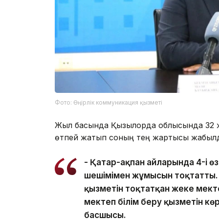
Фото: Өңірлік коммуникация қызметі
Жыл басында Қызылорда облысында 32 ж
өтпей жатып соның тең жартысы жабыл
- Қаңтар-ақпан айларында 4-і өз
шешімімен жұмысын тоқтатты. Л
қызметін тоқтатқан жеке мектеп
мектеп білім беру қызметін көр
басшысы.