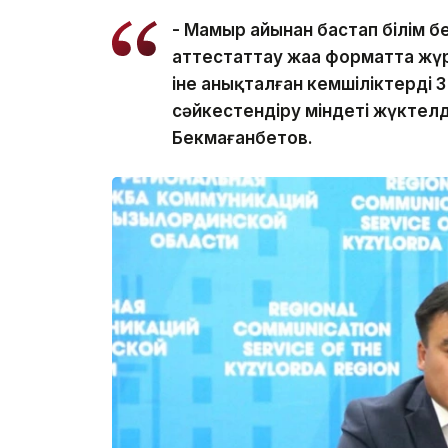
- Мамыр айынан бастап білім 
аттестаттау жаңа форматта жүр
іне анықталған кемшіліктерді 3
сәйкестендіру міндеті жүктел
Бекмағанбетов.