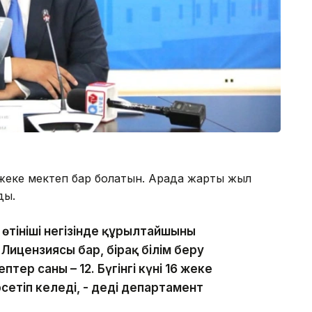
еке мектеп бар болатын. Арада жарты жыл
ды.
 өтініші негізінде құрылтайшының
ицензиясы бар, бірақ білім беру
тер саны – 12. Бүгінгі күні 16 жеке
сетіп келеді, - деді департамент