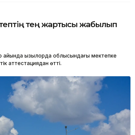
ктептің тең жартысы жабылып
р айында Қызылорда облысындағы мектепке
тік аттестациядан өтті.