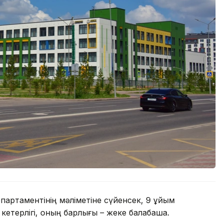
епартаментінің мәліметіне сүйенсек, 9 ұйым
 кетерлігі, оның барлығы – жеке балабақша.