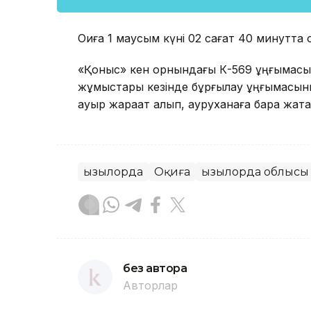
Оқиға 1 маусым күні 02 сағат 40 минутта 
«Қоныс» кен орнындағы К-569 ұңғымасы
жұмыстары кезінде бұрғылау ұңғымасы
ауыр жарақат алып, ауруханаға бара жатқ
Қызылорда
Оқиға
Қызылорда облысы
без автора
Авторлар