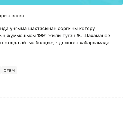
орын алған.
нда ұңғыма шахтасынан сорғыны көтеру
ның жұмысшысы 1991 жылы туған Ж. Шахаманов
ан жолда қайтыс болды», - делінген хабарламада.
Қоғам