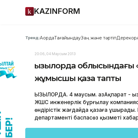
KAZINFORM
Ақорда
Тағайындау
Заң және тәртіп
Дерекқор
Тренд:
20:06, 04 Маусым 2013
Қызылорда облысындағы «
жұмысшы қаза тапты
ҚЫЗЫЛОРДА. 4 маусым. ҚазАқпарат - 
ЖШС инженерлік бұрғылау компанияс
өндірістік жағдайда қазаға ұшырады
департаменті баспасөз қызметі хаба