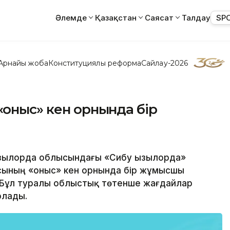
Әлемде
Қазақстан
Саясат
Талдау
SP
Арнайы жоба
Конституциялық реформа
Сайлау-2026
Қоныс» кен орнында бір
Қызылорда облысындағы «Сибу Қызылорда»
ының «Қоныс» кен орнында бір жұмысшы
. Бұл туралы облыстық төтенше жағдайлар
рлады.