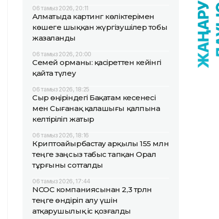
06 тамыз 2026, 20:11
Алматыда картинг көліктерімен
көшеге шыққан жүргізушілер тобы
жазаланды
06 тамыз 2026, 20:00
Семей орманы: қасіреттен кейінгі
қайта түлеу
06 тамыз 2026, 18:25
Сыр өңіріндегі Бақатам кесенесі
мен Сығанақ қалашығы қалпына
келтіріліп жатыр
06 тамыз 2026, 18:16
Криптоайырбастау арқылы 155 млн
теңге заңсыз табыс тапқан Орал
тұрғыны сотталды
06 тамыз 2026, 17:44
NCOC компаниясынан 2,3 трлн
теңге өндіріп алу үшін
атқарушылық іс қозғалды