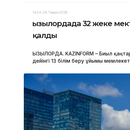
14:24, 06 Тамыз 2026
Қызылордада 32 жеке ме
қалды
ҚЫЗЫЛОРДА. KAZINFORM – Биыл қаңта
дейінгі 13 білім беру ұйымы мемлекет