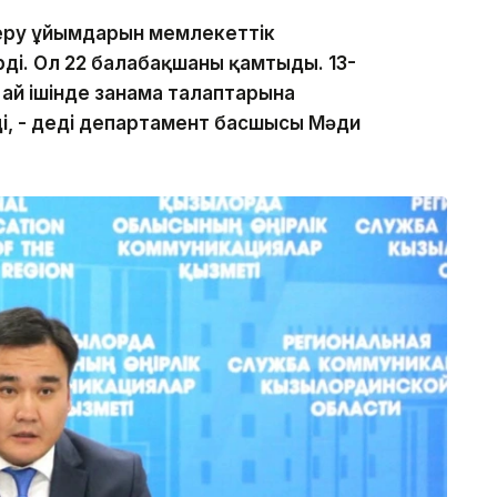
беру ұйымдарын мемлекеттік
ді. Ол 22 балабақшаны қамтыды. 13-
 ай ішінде заңнама талаптарына
ді, - деді департамент басшысы Мәди