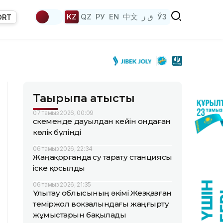
KZ
QZ
РУ
EN
中文
ق ز
ЎЗ
ORT
Тақырыпқа қатысты
07 тамыз 2026, 00:09
Өскеменде дауылдан кейін ондаған
көлік бүлінді
06 тамыз 2026, 22:34
Жаңақорғанда су тарату станциясы
іске қосылды
06 тамыз 2026, 21:35
Ұлытау облысының әкімі Жезқазған
теміржол вокзалындағы жаңғырту
жұмыстарын бақылады