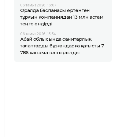
06 тамыз 2026, 16:07
Оралда баспанасы өртенген
тұрғын компаниядан 13 млн астам
теңге өндірді
06 тамыз 2026, 15:54
Абай облысында санитарлық
талаптарды бұзғандарға қатысты 7
786 хаттама толтырылды