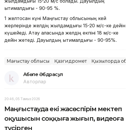
жылдамдығы 15-20 м/с болады. Дауылдың
ықтималдығы - 90-95 %.
1 желтоқсан күні Маңғыстау облысының кей
жерлерінде желдің жылдамдығы 15-20 м/с-ке дейін
күшейеді. Ақтау қаласында желдің екпіні 18 м/с-ке
дейін жетеді. Дауылдың ықтималдығы - 90-95%.
Маңғыстау облысы
Қазгидромет
Қызылорда об
Ақбөпе Әбдрасул
Авторлар
20:46, 05 Тамыз 2026
Маңғыстауда екі жасөспірім мектеп
оқушысын соққыға жығып, видеоға
түсірген