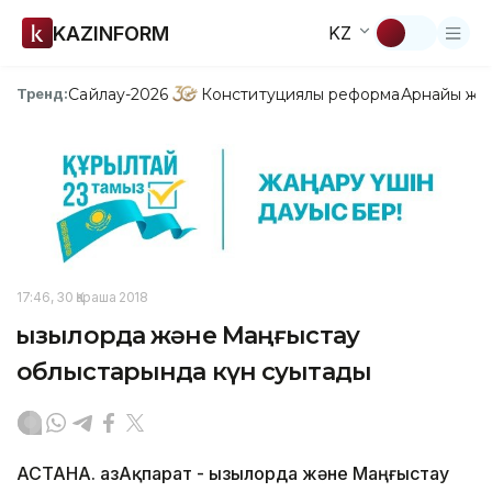
KAZINFORM
KZ
Сайлау-2026
Конституциялық реформа
Арнайы жо
Тренд:
17:46, 30 Қараша 2018
Қызылорда және Маңғыстау
облыстарында күн суытады
АСТАНА. ҚазАқпарат - Қызылорда және Маңғыстау