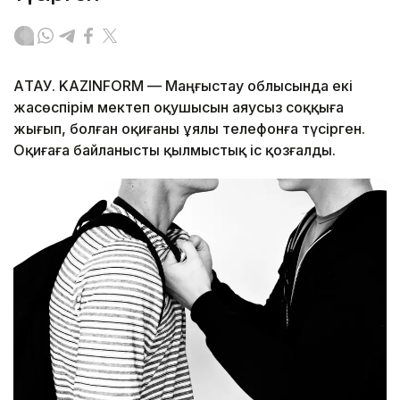
АҚТАУ. KAZINFORM — Маңғыстау облысында екі
жасөспірім мектеп оқушысын аяусыз соққыға
жығып, болған оқиғаны ұялы телефонға түсірген.
Оқиғаға байланысты қылмыстық іс қозғалды.