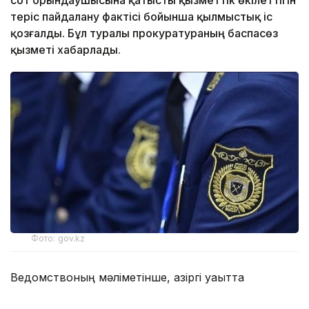
теріс пайдалану фактісі бойынша қылмыстық іс
қозғалды. Бұл туралы прокуратураның баспасөз
қызметі хабарлады.
Фото: gov.kz
Ведомствоның мәліметінше, қазіргі уақытта
прокуратура жеке сот орындаушыларының