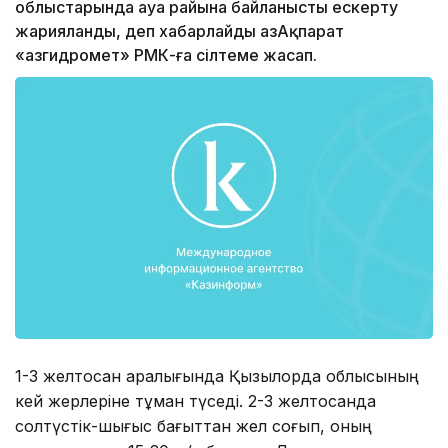
облыстарында ауа райына байланысты ескерту
жарияланды, деп хабарлайды ҚазАқпарат
«Қазгидромет» РМК-ға сілтеме жасап.
1-3 желтоқсан аралығында Қызылорда облысының
кей жерлеріне тұман түседі. 2-3 желтоқсанда
солтүстік-шығыс бағыттан жел соғып, оның