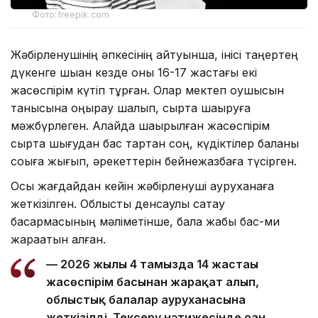
Фото:freepik.com
Жәбірленушінің әпкесінің айтуынша, інісі таңертең
дүкенге шыққан кезде оны 16-17 жастағы екі
жасөспірім күтіп тұрған. Олар мектеп оқушысын
танысына қоңырау шалып, сыртқа шақыруға
мәжбүрлеген. Алайда шақырылған жасөспірім
сыртқа шығудан бас тартқан соң, күдіктілер баланы
соққыға жығып, әрекеттерін бейнежазбаға түсірген.
Осы жағдайдан кейін жәбірленуші ауруханаға
жеткізілген. Облыстық денсаулық сақтау
басқармасының мәліметінше, бала жабық бас-ми
жарақатын алған.
— 2026 жылғы 4 тамызда 14 жастағы
жасөспірім басынан жарақат алып,
облыстық балалар ауруханасына
жеткізілді. Тексеру нәтижесінде оған