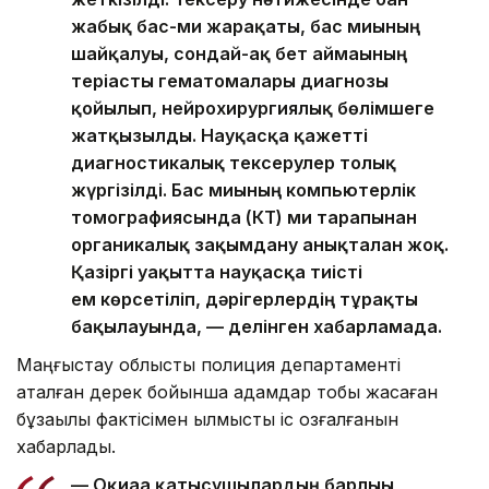
жабық бас-ми жарақаты, бас миының
шайқалуы, сондай-ақ бет аймағының
теріасты гематомалары диагнозы
қойылып, нейрохирургиялық бөлімшеге
жатқызылды. Науқасқа қажетті
диагностикалық тексерулер толық
жүргізілді. Бас миының компьютерлік
томографиясында (КТ) ми тарапынан
органикалық зақымдану анықталған жоқ.
Қазіргі уақытта науқасқа тиісті
ем көрсетіліп, дәрігерлердің тұрақты
бақылауында, — делінген хабарламада.
Маңғыстау облыстық полиция департаменті
аталған дерек бойынша адамдар тобы жасаған
бұзақылық фактісімен қылмыстық іс қозғалғанын
хабарлады.
— Оқиғаға қатысушылардың барлығы