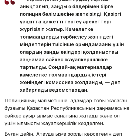
анықталып, заңды өкілдерімен бірге
полиция бөлімшесіне жеткізілді. Қазіргі
уақытта қажетті тергеу әрекеттері
жүргізіліп жатыр. Кәмелетке
толмағандарды тәрбиелеу жөніндегі
міндеттерін тиісінше орындамағаны үшін
олардың заңды өкілдері қолданыстағы
заңнамаға сәйкес жауапкершілікке
тартылды. Сондай-ақ материалдар
кәмелетке толмағандардың істері
жөніндегі комиссияға жолданды, — деп
хабарлады ведомстводан.
Полицияның мәліметінше, адамдар тобы жасаған
бұзақылық Қазақстан Республикасының заңнамасына
сәйкес ауыр қылмыс санатына жатады және ол
үшін қылмыстық жауапкершілік көзделген.
Бұған дейін, Ақтауда қызға зорлық көрсетемін деп