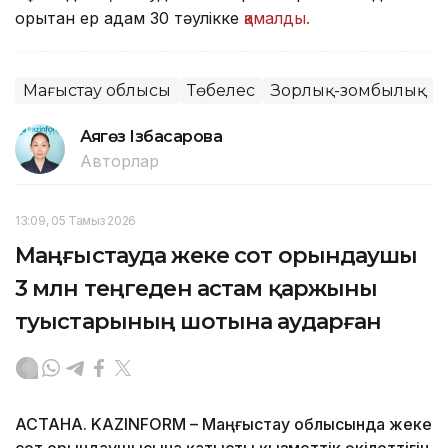
қорқытқан ер адам 30 тәулікке
қамалды.
Маңғыстау облысы
Төбелес
Зорлық-зомбылық
Аягөз Ізбасарова
Авторлар
13:09, 05 Тамыз 2026
Маңғыстауда жеке сот орындаушы
3 млн теңгеден астам қаржыны
туыстарының шотына аударған
АСТАНА. KAZINFORM – Маңғыстау облысында жеке
сот орындаушысына қатысты қызметтік өкілеттігін