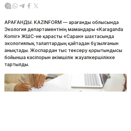
ҚАРАҒАНДЫ. KAZINFORM — Қарағанды облысында
Экология департаментінің мамандары «Karaganda
Komir» ЖШС-не қарасты «Саран» шахтасында
экологиялық талаптардың қайтадан бұзылғанын
анықтады. Жоспардан тыс тексеру қорытындысы
бойынша кәсіпорын әкімшілік жауапкершілікке
тартылды.