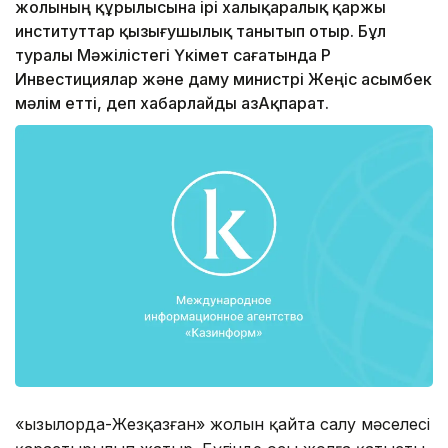
жолының құрылысына ірі халықаралық қаржы
институттар қызығушылық танытып отыр. Бұл
туралы Мәжілістегі Үкімет сағатында ҚР
Инвестициялар және даму министрі Жеңіс Қасымбек
мәлім етті, деп хабарлайды ҚазАқпарат.
«Қызылорда-Жезқазған» жолын қайта салу мәселесі