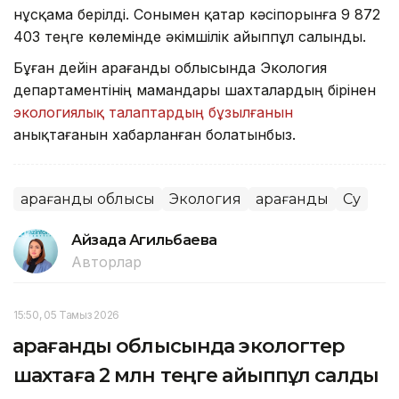
нұсқама берілді. Сонымен қатар кәсіпорынға 9 872
403 теңге көлемінде әкімшілік айыппұл салынды.
Бұған дейін Қарағанды облысында Экология
департаментінің мамандары шахталардың бірінен
экологиялық талаптардың бұзылғанын
анықтағанын хабарланған болатынбыз.
Қарағанды облысы
Экология
Қарағанды
Су
Айзада Агильбаева
Авторлар
15:50, 05 Тамыз 2026
Қарағанды облысында экологтер
шахтаға 2 млн теңге айыппұл салды