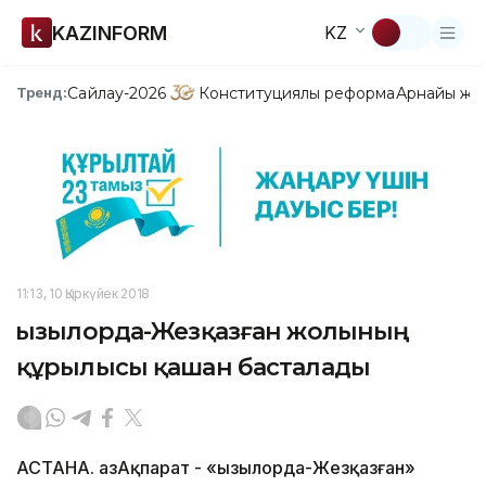
KAZINFORM
KZ
Сайлау-2026
Конституциялық реформа
Арнайы жо
Тренд:
11:13, 10 Қыркүйек 2018
Қызылорда-Жезқазған жолының
құрылысы қашан басталады
АСТАНА. ҚазАқпарат - «Қызылорда-Жезқазған»