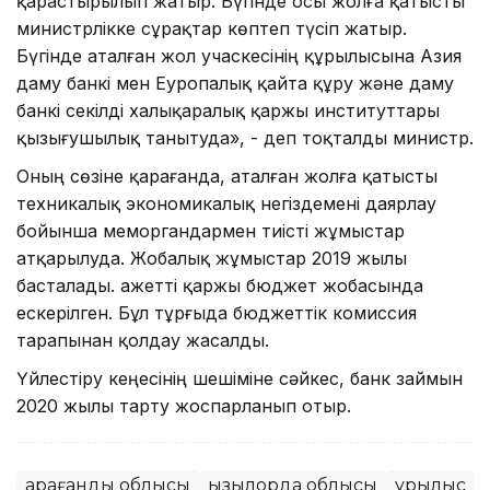
қарастырылып жатыр. Бүгінде осы жолға қатысты
министрлікке сұрақтар көптеп түсіп жатыр.
Бүгінде аталған жол учаскесінің құрылысына Азия
даму банкі мен Еуропалық қайта құру және даму
банкі секілді халықаралық қаржы институттары
қызығушылық танытуда», - деп тоқталды министр.
Оның сөзіне қарағанда, аталған жолға қатысты
техникалық экономикалық негіздемені даярлау
бойынша меморгандармен тиісті жұмыстар
атқарылуда. Жобалық жұмыстар 2019 жылы
басталады. Қажетті қаржы бюджет жобасында
ескерілген. Бұл тұрғыда бюджеттік комиссия
тарапынан қолдау жасалды.
Үйлестіру кеңесінің шешіміне сәйкес, банк займын
2020 жылы тарту жоспарланып отыр.
Қарағанды облысы
Қызылорда облысы
Құрылыс