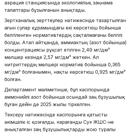
аэрация станциясында экологиялық заңнама
талаптары бұзылғанын анықтады.
Зертханалық зерттеулер нәтижесінде тазартылған
ағын сулар құрамындағы екі көрсеткіш бойынша
белгіленген нормативтердің сақталмағаны белгілі
болды. Атап айтқанда, аммиактың (азот бойынша)
концентрациясы рұқсат етілген 2,49 мг/дм³
мөлшер кезінде 2,57 мг/дм³ жеткен. Ал
нитриттердің мөлшері норматив бойынша 0,365
мг/дм³ болғанымен, нақты көрсеткіш 0,925 мг/дм³
болған.
Департамент мәліметінше, бұл кәсіпорында
аммонийлі азот бойынша осындай заң бұзушылық
бұған дейін де 2025 жылы тіркелген.
Тексеру нәтижесінде кәсіпорынға қатысты
әкімшілік іс қозғалды. «Қарағанды Су» ЖШС-не
анықталған заң бұзушылықтарды жою туралы