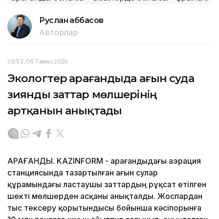
Руслан Ғаббасов
Авторлар
08:53, 06 Тамыз 2026
Экологтер Қарағандыда ағын суда
зиянды заттар мөлшерінің
артқанын анықтады
ҚАРАҒАНДЫ. KAZINFORM - Қарағандыдағы аэрация
станциясында тазартылған ағын сулар
құрамындағы ластаушы заттардың рұқсат етілген
шекті мөлшерден асқаны анықталды. Жоспардан
тыс тексеру қорытындысы бойынша кәсіпорынға