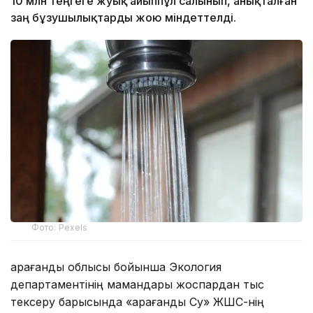
10 млн теңгеге жуық айыппұл салынып, анықталған
заң бұзушылықтарды жою міндеттелді.
Фото: Pexels
Қарағанды облысы бойынша Экология
департаментінің мамандары жоспардан тыс
тексеру барысында «Қарағанды Су» ЖШС-нің