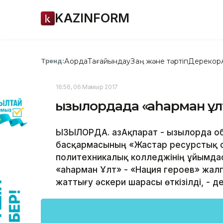
KAZINFORM
Ақорда
Тағайындау
Заң және тәртіп
Дерекқор
Тренд:
16:56, 06 Мамыр 2017
Қызылордада «Қаһарман 
ҚЫЗЫЛОРДА. ҚазАқпарат - Қызылорда 
басқармасының «Жастар ресурстық о
политехникалық колледжінің ұйымда
«Қаһарман Ұлт» - «Нация героев» жа
жаттығу әскери шарасы өткізілді, - д