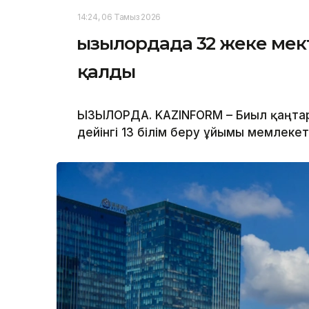
14:24, 06 Тамыз 2026
Қызылордада 32 жеке ме
қалды
ҚЫЗЫЛОРДА. KAZINFORM – Биыл қаңта
дейінгі 13 білім беру ұйымы мемлекет