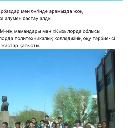
арбаздар мен бүгінде арамызда жоқ
ке алумен бастау алды.
ММ-нің мамандары мен «Қызылорда облысы
лорда политехникалық колледжінің оқу тәрбие-ісі
 жастар қатысты.