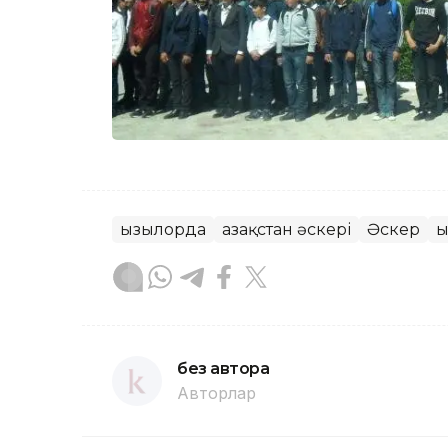
Қызылорда
Қазақстан әскері
Әскер
Қ
без автора
Авторлар