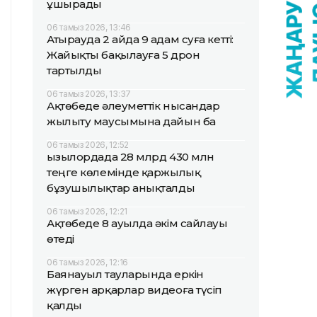
ұшырады
06 тамыз 2026, 13:46
Атырауда 2 айда 9 адам суға кетті:
Жайықты бақылауға 5 дрон
тартылды
06 тамыз 2026, 13:37
Ақтөбеде әлеуметтік нысандар
жылыту маусымына дайын ба
06 тамыз 2026, 12:52
Қызылордада 28 млрд 430 млн
теңге көлемінде қаржылық
бұзушылықтар анықталды
06 тамыз 2026, 12:21
Ақтөбеде 8 ауылда әкім сайлауы
өтеді
06 тамыз 2026, 12:16
Баянауыл тауларында еркін
жүрген арқарлар видеоға түсіп
қалды