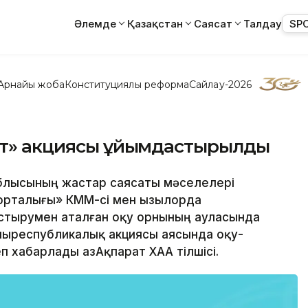
Әлемде
Қазақстан
Саясат
Талдау
SP
Арнайы жоба
Конституциялық реформа
Сайлау-2026
ұлт» акциясы ұйымдастырылды
облысының жастар саясаты мәселелері
рталығы» КММ-сі мен Қызылорда
стырумен аталған оқу орнының ауласында
лпыреспубликалық акциясы аясында оқу-
еп хабарлады ҚазАқпарат ХАА тілшісі.