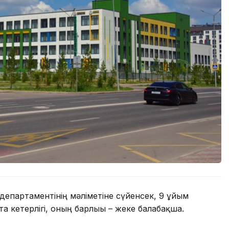
департаментінің мәліметіне сүйенсек, 9 ұйым
а кетерлігі, оның барлығы – жеке балабақша.