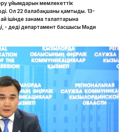
беру ұйымдарын мемлекеттік
ді. Ол 22 балабақшаны қамтыды. 13-
 ай ішінде заңнама талаптарына
ді, - деді департамент басшысы Мәди