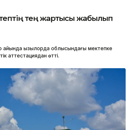
ктептің тең жартысы жабылып
р айында Қызылорда облысындағы мектепке
тік аттестациядан өтті.