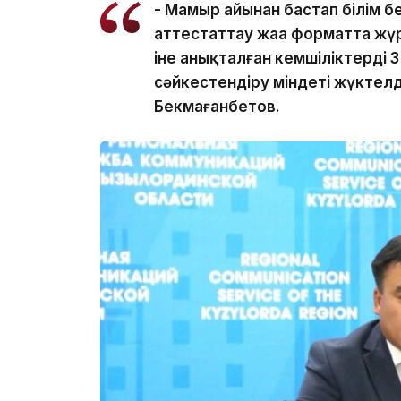
- Мамыр айынан бастап білім 
аттестаттау жаңа форматта жүр
іне анықталған кемшіліктерді 3
сәйкестендіру міндеті жүктел
Бекмағанбетов.