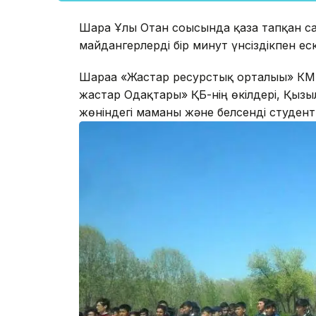
Шара Ұлы Отан соғысында қаза тапқан с
майдангерлерді бір минут үнсіздікпен ес
Шараға «Жастар ресурстық орталығы» К
жастар Одақтары» ҚБ-нің өкілдері, Қызы
жөніндегі маманы және белсенді студент