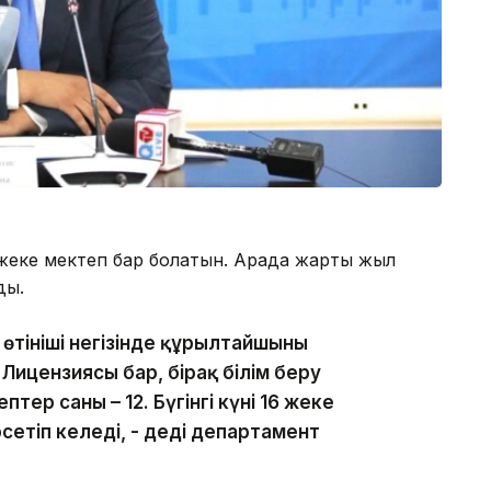
еке мектеп бар болатын. Арада жарты жыл
ды.
 өтініші негізінде құрылтайшының
ицензиясы бар, бірақ білім беру
тер саны – 12. Бүгінгі күні 16 жеке
сетіп келеді, - деді департамент