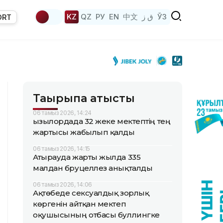
KZ
QZ
РУ
EN
中文
ق ز
ЎЗ
ORT
Тақырыпқа қатысты
06 тамыз 2026, 14:24
Қызылордада 32 жеке мектептің тең
жартысы жабылып қалды
06 тамыз 2026, 14:15
Атырауда жарты жылда 335
малдан бруцеллез анықталды
06 тамыз 2026, 14:06
Ақтөбеде сексуалдық зорлық
көргенін айтқан мектеп
оқушысының отбасы буллингке