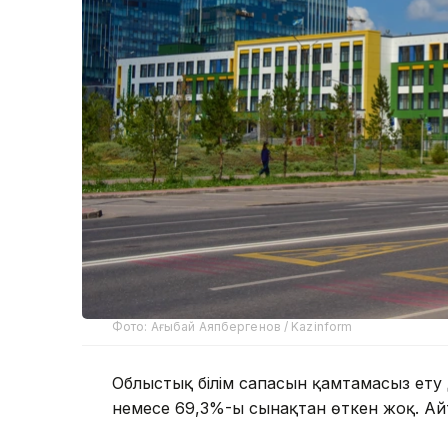
Фото: Ағыбай Аяпбергенов / Kazinform
Облыстық білім сапасын қамтамасыз ету 
немесе 69,3%-ы сынақтан өткен жоқ. Айт