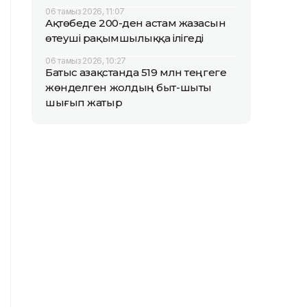
06 тамыз 2026, 11:07
Ақтөбеде 200-ден астам жазасын
өтеуші рақымшылыққа ілігеді
06 тамыз 2026, 10:27
Батыс Қазақстанда 519 млн теңгеге
жөнделген жолдың быт-шыты
шығып жатыр