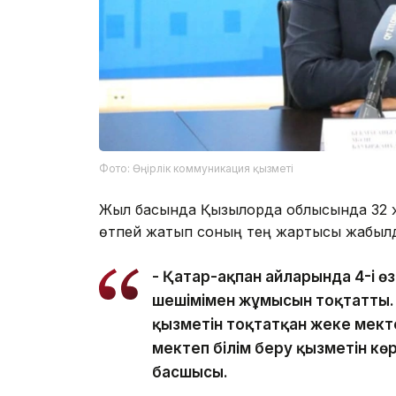
Фото: Өңірлік коммуникация қызметі
Жыл басында Қызылорда облысында 32 ж
өтпей жатып соның тең жартысы жабыл
- Қаңтар-ақпан айларында 4-і өз
шешімімен жұмысын тоқтатты. Л
қызметін тоқтатқан жеке мектеп
мектеп білім беру қызметін көр
басшысы.