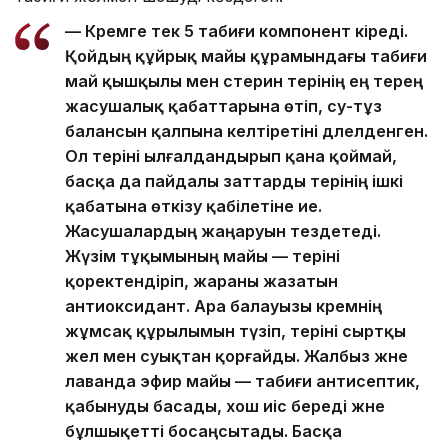
— Кремге тек 5 табиғи компонент кіреді.
Қойдың құйрық майы құрамындағы табиғи
май қышқылы мен стерин терінің ең терең
жасушалық қабаттарына өтіп, су-тұз
балансын қалпына келтіретіні дәлелденген.
Ол теріні ылғалдандырып қана қоймай,
басқа да пайдалы заттарды терінің ішкі
қабатына өткізу қабілетіне ие.
Жасушалардың жаңаруын тездетеді.
Жүзім тұқымының майы — теріні
қоректендіріп, жараны жазатын
антиоксидант. Ара балауызы кремнің
жұмсақ құрылымын түзіп, теріні сыртқы
жел мен суықтан қорғайды. Жалбыз және
лаванда эфир майы — табиғи антисептик,
қабынуды басады, хош иіс береді және
бұлшықетті босаңсытады. Басқа