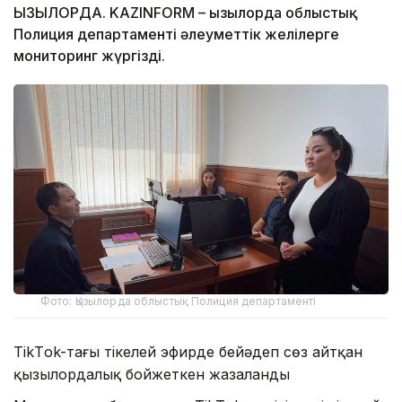
ҚЫЗЫЛОРДА. KAZINFORM – Қызылорда облыстық
Полиция департаменті әлеуметтік желілерге
мониторинг жүргізді.
Фото: Қызылорда облыстық Полиция департаменті
TikТok-тағы тікелей эфирде бейәдеп сөз айтқан
қызылордалық бойжеткен жазаланды