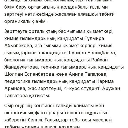
білім беру орталығының қолданбалы ғылыми
зерттеуі нәтижесінде жасалған алғашқы табиғи
органикалық өнім.
Зерттеуге орталықтың бас ғылыми қызметкері,
химия ғылымдарының кандидаты Гүлмира
Абызбекова, аға ғылыми қызметкерлер, химия
ғылымдарының кандидаты Гүлжан Балықбаева,
биология ғылымдарының кандидаты Райхан
Жандәулетова, техника ғылымдарының кандидаты
Шолпан Еспенбетова және Анипа Тапалова,
педагогика ғылымдарының кандидаты Карима
Арынова, жас зерттеуші, 4-курс студенті Аружан
Талғатова қатысты.
Сыр өңірінің континентальды климаты мен
экологиялық факторлары теріні тез құрғатып
жіберетіні белгілі. Ғалымдар тобы осы мәселені
табиғи жолмен шешуді көздеген.