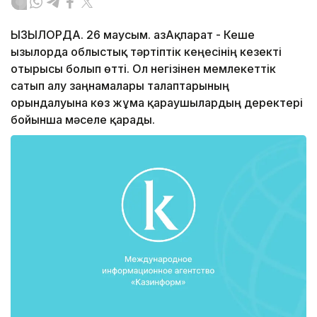
ҚЫЗЫЛОРДА. 26 маусым. ҚазАқпарат - Кеше
Қызылорда облыстық тәртіптік кеңесінің кезекті
отырысы болып өтті. Ол негізінен мемлекеттік
сатып алу заңнамалары талаптарының
орындалуына көз жұма қараушылардың деректері
бойынша мәселе қарады.