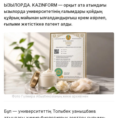
ҚЫЗЫЛОРДА. KAZINFORM — Қорқыт ата атындағы
Қызылорда университетінің ғалымдары қойдың
құйрық майынан ылғалдандырғыш крем әзірлеп,
ғылыми жетістікке патент алды.
Фото Гүлмира Абызбекованың жеке архивінен
Бұл — университеттің Толыбек Қуанышбаев
атындағы химия-биологиялық зерттеу ғылыми-