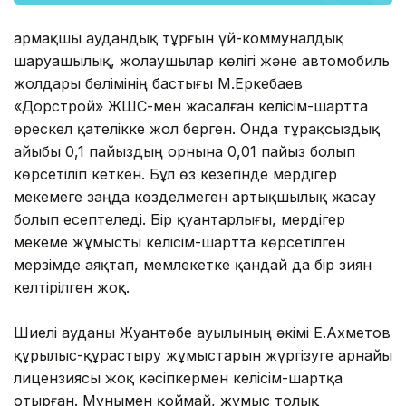
Қармақшы аудандық тұрғын үй-коммунал­дық
шаруашылық, жолаушылар көлігі және автомобиль
жолдары бөлімінің бастығы М.Еркебаев
«Дорстрой» ЖШС-мен жасалған келісім-шартта
өрескел қателікке жол берген. Онда тұрақсыздық
айыбы 0,1 пайыздың орнына 0,01 пайыз болып
көрсетіліп кеткен. Бұл өз кезегінде мердігер
мекемеге заңда көзделмеген артықшылық жасау
болып есептеледі. Бір қуан­тарлығы, мердігер
мекеме жұмысты келісім-шартта көрсетілген
мерзімде аяқтап, мемлекетке қандай да бір зиян
келтірілген жоқ.
Шиелі ауданы Жуантөбе ауылының әкімі Е.Ахметов
құрылыс-құрастыру жұмыстарын жүргізуге арнайы
лицензиясы жоқ кәсіпкермен келісім-шартқа
отырған. Мұнымен қоймай, жұмыс толық