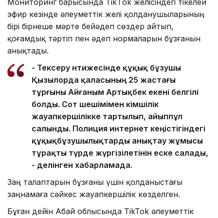
Мониторинг барысында TikТok желісіндегі тікелей
эфир кезінде әлеуметтік желі қолданушыларының
бірі бірнеше мәрте бейәдеп сөздер айтып,
қоғамдық тәртіп пен әдеп нормаларын бұзғанын
анықтады.
- Тексеру нәтижесінде құқық бұзушы
Қызылорда қаласының 25 жастағы
тұрғыны Айғаным Артықбек екені белгілі
болды. Сот шешімімен әкімшілік
жауапкершілікке тартылып, айыппұл
салынды. Полиция интернет кеңістігіндегі
құқықбұзушылықтарды анықтау жұмысы
тұрақты түрде жүргізілетінін еске салады,
- делінген хабарламада.
Заң талаптарын бұзғаны үшін қолданыстағы
заңнамаға сәйкес жауапкершілік көзделген.
Бұған дейін Абай облысында TikTok әлеуметтік