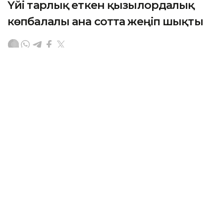
Үйі тарлық еткен қызылордалық
көпбалалы ана сотта жеңіп шықты
ҚЫЗЫЛОРДА. KAZINFORM — Қызылорда облысының
мамандандырылған ауданаралық әкімшілік соты
көпбалалы ананың тұрғын үй құқығын қорғады.