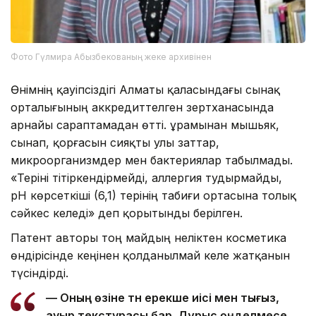
Фото Гүлмира Абызбекованың жеке архивінен
Өнімнің қауіпсіздігі Алматы қаласындағы сынақ
орталығының аккредиттелген зертханасында
арнайы сараптамадан өтті. Құрамынан мышьяк,
сынап, қорғасын сияқты улы заттар,
микроорганизмдер мен бактериялар табылмады.
«Теріні тітіркендірмейді, аллергия тудырмайды,
pH көрсеткіші (6,1) терінің табиғи ортасына толық
сәйкес келеді» деп қорытынды берілген.
Патент авторы тоң майдың неліктен косметика
өндірісінде кеңінен қолданылмай келе жатқанын
түсіндірді.
— Оның өзіне тән ерекше иісі мен тығыз,
ауыр текстурасы бар. Дұрыс өңделмесе,