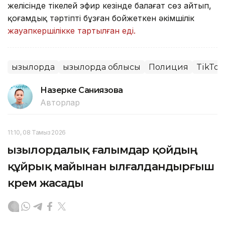
желісінде тікелей эфир кезінде балағат сөз айтып,
қоғамдық тәртіпті бұзған бойжеткен әкімшілік
жауапкершілікке тартылған еді.
Қызылорда
Қызылорда облысы
Полиция
TikTok
Назерке Саниязова
Авторлар
11:10, 08 Тамыз 2026
Қызылордалық ғалымдар қойдың
құйрық майынан ылғалдандырғыш
крем жасады