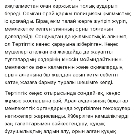
аяқталмастан оған қаржысын толық аударып
береді. Осыған орай қаржы полициясы қылмыстық
іс қозғайды. Бірақ әкім талай жерге жүгіріп жүріп,
мемлекетке келген зиянның орны толғанын
дәлелдейді. Сондықтан да қылмыстық іс алынып,
ол Тәртіптік кеңес қарауына жіберілген. Кеңес
мүшелері аталған екі жағдайда да жауапты
тұлғалардың өздерінің кінәсін мойындайтынын,
мемлекетке зиян келмегенін және оқиғалардың
орын алғанына бір жылдан асып кетуі себепті
қатаң жазаға бармау туралы шешімге келді.
Тәртіптік кеңес отырысында сондай-ақ, кеңес
жұмыс жос­парына сай, Арал ауданының бірқатар
мемлекеттік орган­дарында жүргізілген тексерулер
нәтижелері жарияланды. Жіберілген кемшіліктерді
заң талаптарымен сәйкестендіру, құқық
бұзушылықтың алдын алу, орын алған құқық