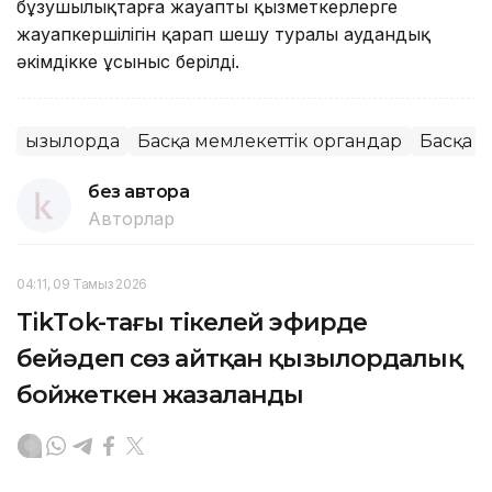
бұзушылықтарға жауапты қызметкерлерге
жауапкершілігін қарап шешу туралы аудандық
әкімдікке ұсыныс берілді.
Қызылорда
Басқа мемлекеттік органдар
Басқа 
без автора
Авторлар
04:11, 09 Тамыз 2026
TikТok-тағы тікелей эфирде
бейәдеп сөз айтқан қызылордалық
бойжеткен жазаланды