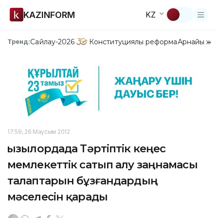
KAZINFORM
KZ
Сайлау-2026
Конституциялық реформа
Арнайы жо
Тренд:
17:59, 26 Маусым 2012
Қызылордада Тәртіптік кеңес
мемлекеттік сатып алу заңнамасы
талаптарын бұзғандардың
мәселесін қарады