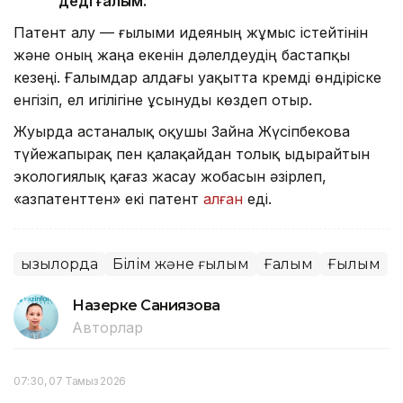
деді ғалым.
Патент алу — ғылыми идеяның жұмыс істейтінін
және оның жаңа екенін дәлелдеудің бастапқы
кезеңі. Ғалымдар алдағы уақытта кремді өндіріске
енгізіп, ел игілігіне ұсынуды көздеп отыр.
Жуырда астаналық оқушы Зайна Жүсіпбекова
түйежапырақ пен қалақайдан толық ыдырайтын
экологиялық қағаз жасау жобасын әзірлеп,
«Қазпатенттен» екі патент
алған
еді.
Қызылорда
Білім және ғылым
Ғалым
Ғылым
Назерке Саниязова
Авторлар
07:30, 07 Тамыз 2026