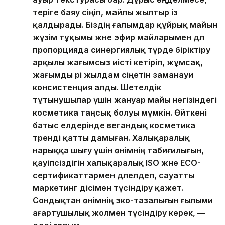
теріге баяу сіңіп, майлы жылтыр із
қалдырады. Біздің ғалымдар құйрық майын
жүзім тұқымы және эфир майларымен дәл
пропорцияда синергиялық түрде біріктіру
арқылы жағымсыз иісті кетіріп, жұмсақ,
жағымды әрі жылдам сіңетін заманауи
консистенция алды. Шетелдік
тұтынушылар үшін жануар майы негізіндегі
косметика таңсық болуы мүмкін. Өйткені
батыс елдерінде вегандық косметика
тренді қатты дамыған. Халықаралық
нарыққа шығу үшін өнімнің табиғилығын,
қауіпсіздігін халықаралық ISO және ECO-
сертификаттармен дәлелдеп, сауатты
маркетинг әдісімен түсіндіру қажет.
Сондықтан өнімнің эко-тазалығын ғылыми
ағартушылық жолмен түсіндіру керек, —