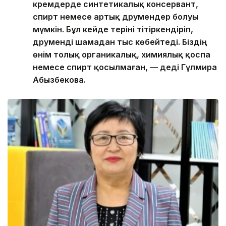
кремдерде синтетикалық консервант,
спирт немесе артық дәрумендер болуы
мүмкін. Бұл кейде теріні тітіркендіріп,
дәруменді шамадан тыс көбейтеді. Біздің
өнім толық органикалық, химиялық қоспа
немесе спирт қосылмаған, — деді Гүлмира
Абызбекова.